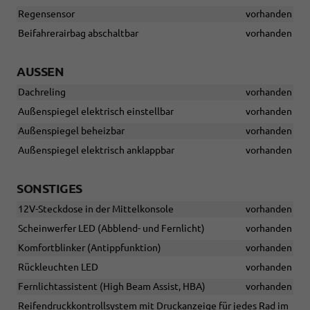
Regensensor
vorhanden
Beifahrerairbag abschaltbar
vorhanden
AUSSEN
Dachreling
vorhanden
Außenspiegel elektrisch einstellbar
vorhanden
Außenspiegel beheizbar
vorhanden
Außenspiegel elektrisch anklappbar
vorhanden
SONSTIGES
12V-Steckdose in der Mittelkonsole
vorhanden
Scheinwerfer LED (Abblend- und Fernlicht)
vorhanden
Komfortblinker (Antippfunktion)
vorhanden
Rückleuchten LED
vorhanden
Fernlichtassistent (High Beam Assist, HBA)
vorhanden
Reifendruckkontrollsystem mit Druckanzeige für jedes Rad im