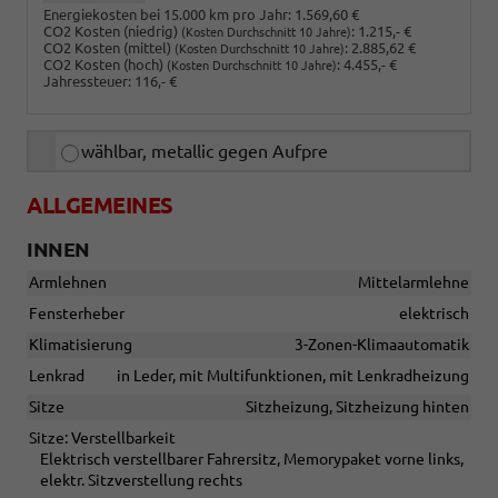
Energiekosten bei 15.000 km pro Jahr:
1.569,60 €
CO2 Kosten (niedrig)
:
1.215,- €
(Kosten Durchschnitt 10 Jahre)
CO2 Kosten (mittel)
:
2.885,62 €
(Kosten Durchschnitt 10 Jahre)
CO2 Kosten (hoch)
:
4.455,- €
(Kosten Durchschnitt 10 Jahre)
Jahressteuer:
116,- €
wählbar, metallic gegen Aufpre
ALLGEMEINES
INNEN
Armlehnen
Mittelarmlehne
Fensterheber
elektrisch
Klimatisierung
3-Zonen-Klimaautomatik
Lenkrad
in Leder, mit Multifunktionen, mit Lenkradheizung
Sitze
Sitzheizung, Sitzheizung hinten
Sitze: Verstellbarkeit
Elektrisch verstellbarer Fahrersitz, Memorypaket vorne links,
elektr. Sitzverstellung rechts