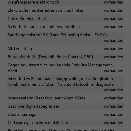
Wegfahrsperre elektronisch
vorhanden
Elektrische Fensterheber vorn und hinten
vorhanden
Notruf-Service e-Call
vorhanden
Sicherheitsgurte vorn höhenverstellbar
vorhanden
Spurfolgeassistent 2.0 (Lane Following Assist, LFA 2.0)
vorhanden
Mittenairbag
vorhanden
Bergabfahrhilfe (Downhill Brake Control, DBC)
vorhanden
Gegenlenkunterstützung (Vehicle Stability Management,
VSM)
vorhanden
Integriertes Panoramadisplay, gewölbt, mit volldigitalem
Kombiinstrument 31,2 cm (12,3 Zoll) Bildschirmdiagonale
vorhanden
Insassenalarm (Rear Occupant Alert, ROA)
vorhanden
Geschwindigkeitsbegrenzer
vorhanden
2 Seitenairbags
vorhanden
Gurtwarnsystem vorn und hinten
vorhanden
Frontkollisionswarner (Forward Collision-Avoidance Assist,