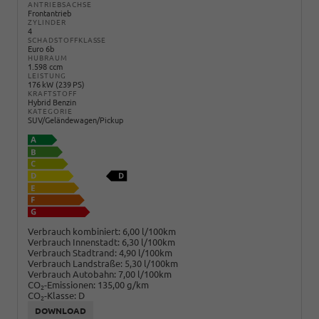
ANTRIEBSACHSE
Frontantrieb
ZYLINDER
4
SCHADSTOFFKLASSE
Euro 6b
HUBRAUM
1.598 ccm
LEISTUNG
176 kW (239 PS)
KRAFTSTOFF
Hybrid Benzin
KATEGORIE
SUV/Geländewagen/Pickup
Verbrauch kombiniert:
6,00 l/100km
Verbrauch Innenstadt:
6,30 l/100km
Verbrauch Stadtrand:
4,90 l/100km
Verbrauch Landstraße:
5,30 l/100km
Verbrauch Autobahn:
7,00 l/100km
CO
-Emissionen:
135,00 g/km
2
CO
-Klasse:
D
2
DOWNLOAD