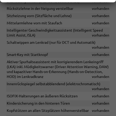
Sitzheizung hinten (Sitzfläche, äußere Sitze)
vorhanden
Rücksitzlehne in der Neigung verstellbar
vorhanden
Sitzheizung vorn (Sitzfläche und Lehne)
vorhanden
Mittelarmlehne vorn mit Staufach
vorhanden
Intelligenter Geschwindigkeitsassistent (Intelligent Speed
Limit Assist, ISLA)
vorhanden
Schaltwippen am Lenkrad (nur für DCT und Automatik)
vorhanden
Smart-Key mit Startknopf
vorhanden
Aktiver Spurhalteassistent mit korrigierendem Lenkeingriff
(LKA) inkl. Müdigkeitswarner (Driver Attention Warning, DAW)
und kapazitiver Hands-on-Erkennung (Hands-on-Detection,
HOD) im Lenkradkranz
vorhanden
Innenrückspiegel selbstabblendend (elektrochromatisch)
vorhanden
ISOFIX-Halterungen an äußeren Rücksitzen
vorhanden
Kindersicherung in den hinteren Türen
vorhanden
Kopfstützen an allen Sitzplätzen höhenverstellbar
vorhanden