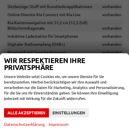
Sitzbezüge: Stoff mit Kunstlederapplikationen
vorhanden
Online-Dienste Kia Connect mit Kia Live
vorhanden
Kia-Kartennavigation mit 31,2 cm (12,3 Zoll)
Bildschirmdiagonale
vorhanden
Induktive Ladestation für Smartphones
vorhanden
Digitaler Radioempfang (DAB+)
vorhanden
Bluetooth mit Spracherkennung
vorhanden
WIR RESPEKTIEREN IHRE
Apple CarPlay und Android Auto
vorhanden
PRIVATSPHÄRE
6 Lautsprecher (2 Front-, 2 Hecklautsprecher, 2 Hochtöner
vorn)
vorhanden
Unsere Website setzt Cookies ein, um unsere Dienste für Sie
Taschen in den Rückenlehnen der Vordersitze
vorhanden
bereitzustellen. Hierbei berücksichtigen wir Ihre Auswahl und
verarbeiten nur die Daten für Marketing, Analytics und Personalisierung,
Fahrzeugaufbereitung inklusive
vorhanden
für die Sie uns Ihr Einverständnis geben. Sie können Ihre Einwilligung
Fahrersitz 10-fach elektrisch einstellbar
vorhanden
jederzeit mit Wirkung für die Zukunft widerrufen.
Kennzeichenhalterungen bereits inklusive
vorhanden
ALLE AKZEPTIEREN
EINSTELLUNGEN
Beifahrersitz 8-fach elektrisch einstellbar
vorhanden
Rücksitzlehne umklappbar im Verhältnis 40:20:40
vorhanden
Datenschutzerklärung
Impressum