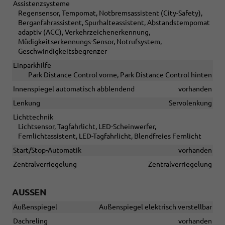
Assistenzsysteme
Regensensor, Tempomat, Notbremsassistent (City-Safety),
Berganfahrassistent, Spurhalteassistent, Abstandstempomat
adaptiv (ACC), Verkehrzeichenerkennung,
Müdigkeitserkennungs-Sensor, Notrufsystem,
Geschwindigkeitsbegrenzer
Einparkhilfe
Park Distance Control vorne, Park Distance Control hinten
Innenspiegel automatisch abblendend
vorhanden
Lenkung
Servolenkung
Lichttechnik
Lichtsensor, Tagfahrlicht, LED-Scheinwerfer,
Fernlichtassistent, LED-Tagfahrlicht, Blendfreies Fernlicht
Start/Stop-Automatik
vorhanden
Zentralverriegelung
Zentralverriegelung
AUSSEN
Außenspiegel
Außenspiegel elektrisch verstellbar
Dachreling
vorhanden