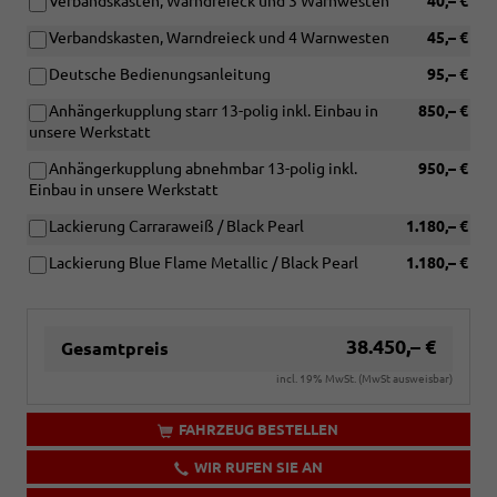
Verbandskasten, Warndreieck und 3 Warnwesten
40,– €
Verbandskasten, Warndreieck und 4 Warnwesten
45,– €
Deutsche Bedienungsanleitung
95,– €
Anhängerkupplung starr 13-polig inkl. Einbau in
850,– €
unsere Werkstatt
Anhängerkupplung abnehmbar 13-polig inkl.
950,– €
Einbau in unsere Werkstatt
Lackierung Carraraweiß / Black Pearl
1.180,– €
Lackierung Blue Flame Metallic / Black Pearl
1.180,– €
38.450,– €
Gesamtpreis
incl. 19% MwSt. (MwSt ausweisbar)
FAHRZEUG BESTELLEN
WIR RUFEN SIE AN