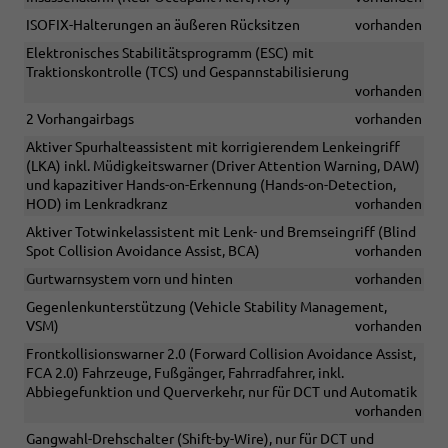
ISOFIX-Halterungen an äußeren Rücksitzen
vorhanden
Elektronisches Stabilitätsprogramm (ESC) mit
Traktionskontrolle (TCS) und Gespannstabilisierung
vorhanden
2 Vorhangairbags
vorhanden
Aktiver Spurhalteassistent mit korrigierendem Lenkeingriff
(LKA) inkl. Müdigkeitswarner (Driver Attention Warning, DAW)
und kapazitiver Hands-on-Erkennung (Hands-on-Detection,
HOD) im Lenkradkranz
vorhanden
Aktiver Totwinkelassistent mit Lenk- und Bremseingriff (Blind
Spot Collision Avoidance Assist, BCA)
vorhanden
Gurtwarnsystem vorn und hinten
vorhanden
Gegenlenkunterstützung (Vehicle Stability Management,
VSM)
vorhanden
Frontkollisionswarner 2.0 (Forward Collision Avoidance Assist,
FCA 2.0) Fahrzeuge, Fußgänger, Fahrradfahrer, inkl.
Abbiegefunktion und Querverkehr, nur für DCT und Automatik
vorhanden
Gangwahl-Drehschalter (Shift-by-Wire), nur für DCT und