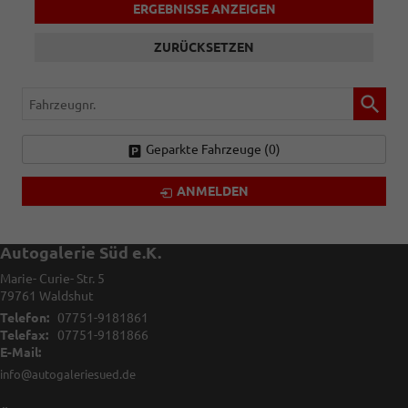
ERGEBNISSE ANZEIGEN
ZURÜCKSETZEN
Fahrzeugnr.
Geparkte Fahrzeuge (
0
)
ANMELDEN
Autogalerie Süd e.K.
Marie- Curie- Str. 5
79761
Waldshut
Telefon:
07751-9181861
Telefax:
07751-9181866
E-Mail:
info@autogaleriesued.de