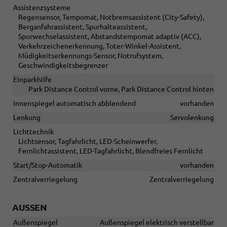
Assistenzsysteme
Regensensor, Tempomat, Notbremsassistent (City-Safety),
Berganfahrassistent, Spurhalteassistent,
Spurwechselassistent, Abstandstempomat adaptiv (ACC),
Verkehrzeichenerkennung, Toter-Winkel-Assistent,
Müdigkeitserkennungs-Sensor, Notrufsystem,
Geschwindigkeitsbegrenzer
Einparkhilfe
Park Distance Control vorne, Park Distance Control hinten
Innenspiegel automatisch abblendend
vorhanden
Lenkung
Servolenkung
Lichttechnik
Lichtsensor, Tagfahrlicht, LED-Scheinwerfer,
Fernlichtassistent, LED-Tagfahrlicht, Blendfreies Fernlicht
Start/Stop-Automatik
vorhanden
Zentralverriegelung
Zentralverriegelung
AUSSEN
Außenspiegel
Außenspiegel elektrisch verstellbar