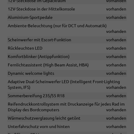
12V-Steckdose im Gepäckraum
vorhanden
12V-Steckdose in der Mittelkonsole
vorhanden
Aluminium-Sportpedale
vorhanden
Ambiente-Beleuchtung (nur für DCT und Automatik)
vorhanden
Scheinwerfer mit Escort-Funktion
vorhanden
Rückleuchten LED
vorhanden
Komfortblinker (Antippfunktion)
vorhanden
Fernlichtassistent (High Beam Assist, HBA)
vorhanden
Dynamic welcome lights
vorhanden
Adaptive Dual-Scheinwerfer LED (Intelligent Front-Lighting
System, IFS)
vorhanden
Sommerbereifung 235/55 R18
vorhanden
Reifendruckkontrollsystem mit Druckanzeige für jedes Rad im
Display des Bordcomputers
vorhanden
Wärmeschutzverglasung leicht getönt
vorhanden
Unterfahrschutz vorn und hinten
vorhanden