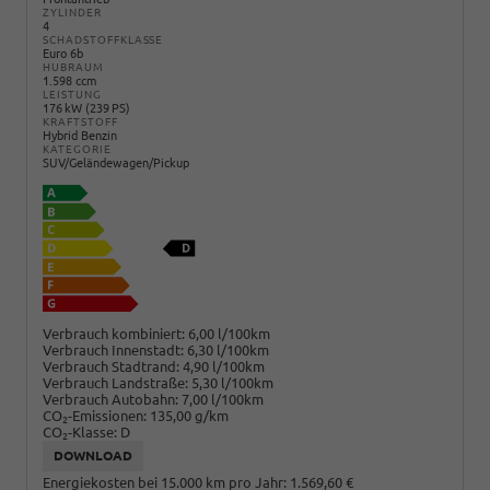
ZYLINDER
4
SCHADSTOFFKLASSE
Euro 6b
HUBRAUM
1.598 ccm
LEISTUNG
176 kW (239 PS)
KRAFTSTOFF
Hybrid Benzin
KATEGORIE
SUV/Geländewagen/Pickup
Verbrauch kombiniert:
6,00 l/100km
Verbrauch Innenstadt:
6,30 l/100km
Verbrauch Stadtrand:
4,90 l/100km
Verbrauch Landstraße:
5,30 l/100km
Verbrauch Autobahn:
7,00 l/100km
CO
-Emissionen:
135,00 g/km
2
CO
-Klasse:
D
2
DOWNLOAD
Energiekosten bei 15.000 km pro Jahr:
1.569,60 €