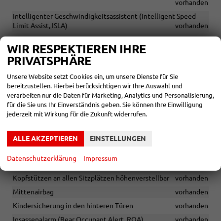
vorhanden
Intelligenter Geschwindigkeitsassistent (Intelligent Speed
Limit Assist, ISLA)
vorhanden
Geschwindigkeitsregelanlage, adaptiv und navigationsbasiert
WIR RESPEKTIEREN IHRE
inkl. Stop&Go-Funktion (Smart Cruise Control, SCC 2.0 mit S&G)
PRIVATSPHÄRE
nur für DCT und Automatik
vorhanden
Elektrische Fensterheber vorn und hinten
vorhanden
Unsere Website setzt Cookies ein, um unsere Dienste für Sie
Geschwindigkeitsbegrenzer
vorhanden
bereitzustellen. Hierbei berücksichtigen wir Ihre Auswahl und
verarbeiten nur die Daten für Marketing, Analytics und Personalisierung,
Digital Key 2.0
vorhanden
für die Sie uns Ihr Einverständnis geben. Sie können Ihre Einwilligung
Wegfahrsperre elektronisch
vorhanden
jederzeit mit Wirkung für die Zukunft widerrufen.
Spurfolgeassistent 2.0 (Lane Following Assist, LFA 2.0)
vorhanden
ALLE AKZEPTIEREN
EINSTELLUNGEN
Sicherheitsgurte vorn höhenverstellbar
vorhanden
Datenschutzerklärung
Impressum
Notruf-Service e-Call
vorhanden
Kopfstützen an allen Sitzplätzen höhenverstellbar
vorhanden
Mittenairbag
vorhanden
Kindersicherung in den hinteren Türen
vorhanden
Insassenalarm (Rear Occupant Alert, ROA)
vorhanden