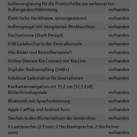
Isolierverglasung für die Frontscheibe zur verbesserten
Außengeräuschdämmung
vorhanden
Elektrische Heckklappe, sensorgesteuert
vorhanden
Außenspiegel mit integrierten Blinkleuchten
vorhanden
Dachantenne (Shark-Design)
vorhanden
USB-Ladebuchse in der Zentralkonsole
vorhanden
Alle Bilder sind Bestellbeispiele!!
vorhanden
Online-Dienste Kia Connect mit Kia Live
vorhanden
Digitaler Radioempfang (DAB+)
vorhanden
Induktive Ladestation für Smartphones
vorhanden
Kia-Kartennavigation mit 31,2 cm (12,3 Zoll)
Bildschirmdiagonale
vorhanden
Bluetooth mit Spracherkennung
vorhanden
Apple CarPlay und Android Auto
vorhanden
Taschen in den Rückenlehnen der Vordersitze
vorhanden
6 Lautsprecher (2 Front-, 2 Hecklautsprecher, 2 Hochtöner
vorn)
vorhanden