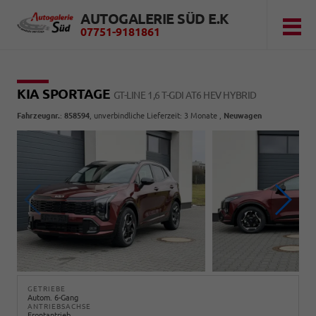
AUTOGALERIE SÜD E.K
07751-9181861
KIA SPORTAGE
GT-LINE 1,6 T-GDI AT6 HEV HYBRID
Fahrzeugnr.
:
858594
, unverbindliche Lieferzeit:
3 Monate
,
Neuwagen
GETRIEBE
Autom. 6-Gang
ANTRIEBSACHSE
Frontantrieb