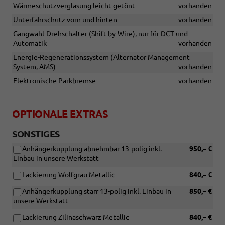
Wärmeschutzverglasung leicht getönt
vorhanden
Unterfahrschutz vorn und hinten
vorhanden
Gangwahl-Drehschalter (Shift-by-Wire), nur für DCT und
Automatik
vorhanden
Energie-Regenerationssystem (Alternator Management
System, AMS)
vorhanden
Elektronische Parkbremse
vorhanden
OPTIONALE EXTRAS
SONSTIGES
Anhängerkupplung abnehmbar 13-polig inkl.
950,– €
Einbau in unsere Werkstatt
Lackierung Wolfgrau Metallic
840,– €
Anhängerkupplung starr 13-polig inkl. Einbau in
850,– €
unsere Werkstatt
Lackierung Zilinaschwarz Metallic
840,– €