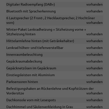
Digitaler Radioempfang (DAB+)
vorhanden
Bluetooth mit Spracherkennung
vorhanden
6 Lautsprecher (2 Front-, 2 Hecklautsprecher, 2 Hochtöner
vorn)
vorhanden
Winter-Paket Lenkradheizung + Sitzheizung vorne +
Sitzheizung hinten
vorhanden
Mittelarmlehne hinten (mit Getränkehalter)
vorhanden
Lenkrad höhen- und tiefenverstellbar
vorhanden
Innenraumbeleuchtung
vorhanden
Gepäckraumabdeckung
vorhanden
Gepäcknetzösen im Gepäckraum
vorhanden
Einstiegsleisten mit Aluminium
vorhanden
Parksensoren hinten
vorhanden
Befestigungshaken an Rückenlehne und Kopfstützen der
Vordersitze
vorhanden
Dachkonsole vorn mit Lesespots
vorhanden
Dachhimmel und Säulenverkleidung in Grau
vorhanden