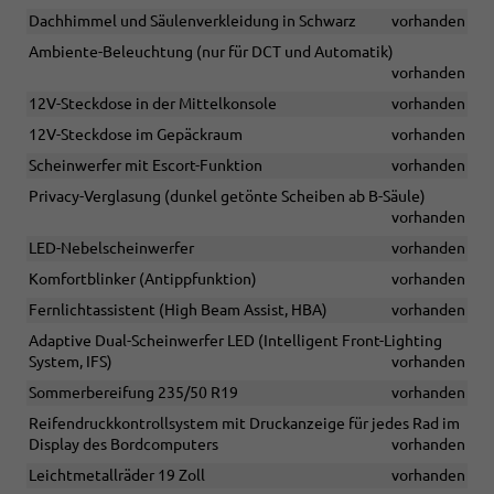
Dachhimmel und Säulenverkleidung in Schwarz
vorhanden
Ambiente-Beleuchtung (nur für DCT und Automatik)
vorhanden
12V-Steckdose in der Mittelkonsole
vorhanden
12V-Steckdose im Gepäckraum
vorhanden
Scheinwerfer mit Escort-Funktion
vorhanden
Privacy-Verglasung (dunkel getönte Scheiben ab B-Säule)
vorhanden
LED-Nebelscheinwerfer
vorhanden
Komfortblinker (Antippfunktion)
vorhanden
Fernlichtassistent (High Beam Assist, HBA)
vorhanden
Adaptive Dual-Scheinwerfer LED (Intelligent Front-Lighting
System, IFS)
vorhanden
Sommerbereifung 235/50 R19
vorhanden
Reifendruckkontrollsystem mit Druckanzeige für jedes Rad im
Display des Bordcomputers
vorhanden
Leichtmetallräder 19 Zoll
vorhanden