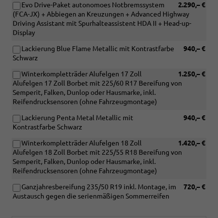
Evo Drive-Paket autonomoes Notbremssystem
2.290,– €
(FCA-JX) + Abbiegen an Kreuzungen + Advanced Highway
Driving Assistant mit Spurhalteassistent HDA II + Head-up-
Display
Lackierung Blue Flame Metallic mit Kontrastfarbe
940,– €
Schwarz
Winterkompletträder Alufelgen 17 Zoll
1.250,– €
Alufelgen 17 Zoll Borbet mit 225/60 R17 Bereifung von
Semperit, Falken, Dunlop oder Hausmarke, inkl.
Reifendrucksensoren (ohne Fahrzeugmontage)
Lackierung Penta Metal Metallic mit
940,– €
Kontrastfarbe Schwarz
Winterkompletträder Alufelgen 18 Zoll
1.420,– €
Alufelgen 18 Zoll Borbet mit 225/55 R18 Bereifung von
Semperit, Falken, Dunlop oder Hausmarke, inkl.
Reifendrucksensoren (ohne Fahrzeugmontage)
Ganzjahresbereifung 235/50 R19 inkl. Montage, im
720,– €
Austausch gegen die serienmäßigen Sommerreifen