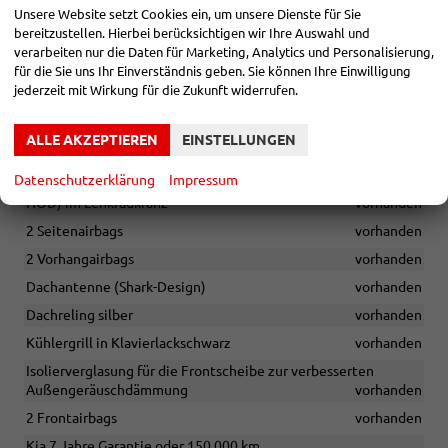
Unsere Website setzt Cookies ein, um unsere Dienste für Sie
FCA) mit Fußgänger- und Radfahrererkennung
vorhanden
bereitzustellen. Hierbei berücksichtigen wir Ihre Auswahl und
Gegenlenkunterstützung (Vehicle Stability Management,
verarbeiten nur die Daten für Marketing, Analytics und Personalisierung,
VSM)
vorhanden
für die Sie uns Ihr Einverständnis geben. Sie können Ihre Einwilligung
Gurtwarnsystem vorn und hinten
vorhanden
jederzeit mit Wirkung für die Zukunft widerrufen.
ISOFIX-Halterungen an äußeren Rücksitzen
vorhanden
ALLE AKZEPTIEREN
EINSTELLUNGEN
Aktiver Spurhalteassistent mit korrigierendem Lenkeingriff
(LKA) inkl. Müdigkeitswarner (Driver Attention Warning, DAW)
Datenschutzerklärung
Impressum
und kapazitiver Hands-on-Erkennung (Hands-on-Detection,
HOD) im Lenkradkranz
vorhanden
2 Seitenairbags
vorhanden
2 Vorhangairbags
vorhanden
Dachantenne (Shark-Design)
vorhanden
Dachreling silber
vorhanden
Kühlergrill in Klavierlackschwarz
vorhanden
Isolierverglasung für die Frontscheibe zur verbesserten
Außengeräuschdämmung
vorhanden
2 Frontairbags
vorhanden
Kia 7 Jahre Garantie oder 150.000 km