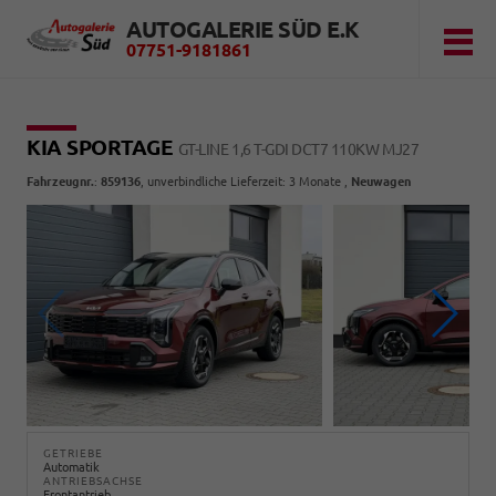
AUTOGALERIE SÜD E.K
07751-9181861
KIA SPORTAGE
GT-LINE 1,6 T-GDI DCT7 110KW MJ27
Fahrzeugnr.
:
859136
, unverbindliche Lieferzeit:
3 Monate
,
Neuwagen
GETRIEBE
Automatik
ANTRIEBSACHSE
Frontantrieb