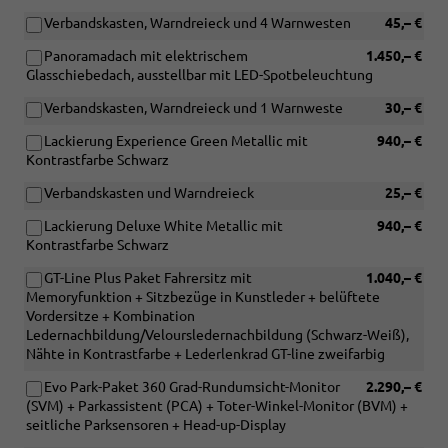
Verbandskasten, Warndreieck und 4 Warnwesten
45,– €
Panoramadach mit elektrischem
1.450,– €
Glasschiebedach, ausstellbar mit LED-Spotbeleuchtung
Verbandskasten, Warndreieck und 1 Warnweste
30,– €
Lackierung Experience Green Metallic mit
940,– €
Kontrastfarbe Schwarz
Verbandskasten und Warndreieck
25,– €
Lackierung Deluxe White Metallic mit
940,– €
Kontrastfarbe Schwarz
GT-Line Plus Paket Fahrersitz mit
1.040,– €
Memoryfunktion + Sitzbezüge in Kunstleder + belüftete
Vordersitze + Kombination
Ledernachbildung/Veloursledernachbildung (Schwarz-Weiß),
Nähte in Kontrastfarbe + Lederlenkrad GT-line zweifarbig
Evo Park-Paket 360 Grad-Rundumsicht-Monitor
2.290,– €
(SVM) + Parkassistent (PCA) + Toter-Winkel-Monitor (BVM) +
seitliche Parksensoren + Head-up-Display