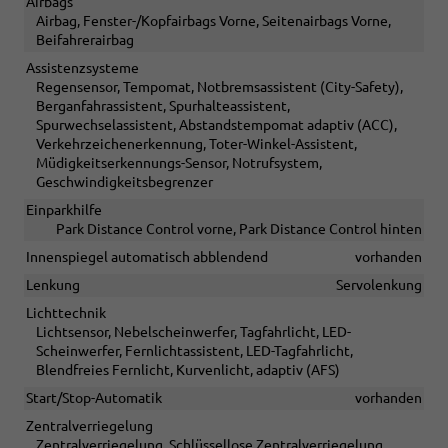
Airbags
Airbag, Fenster-/Kopfairbags Vorne, Seitenairbags Vorne,
Beifahrerairbag
Assistenzsysteme
Regensensor, Tempomat, Notbremsassistent (City-Safety),
Berganfahrassistent, Spurhalteassistent,
Spurwechselassistent, Abstandstempomat adaptiv (ACC),
Verkehrzeichenerkennung, Toter-Winkel-Assistent,
Müdigkeitserkennungs-Sensor, Notrufsystem,
Geschwindigkeitsbegrenzer
Einparkhilfe
Park Distance Control vorne, Park Distance Control hinten
Innenspiegel automatisch abblendend
vorhanden
Lenkung
Servolenkung
Lichttechnik
Lichtsensor, Nebelscheinwerfer, Tagfahrlicht, LED-
Scheinwerfer, Fernlichtassistent, LED-Tagfahrlicht,
Blendfreies Fernlicht, Kurvenlicht, adaptiv (AFS)
Start/Stop-Automatik
vorhanden
Zentralverriegelung
Zentralverriegelung, Schlüssellose Zentralverriegelung