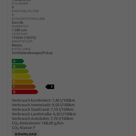
ZYLINDER
4
PARTIKELFILTER
1
SCHADSTOFFKLASSE
Euro 6b
HUBRAUM
1.598 ccm
LEISTUNG
110 kW (150 PS)
KRAFTSTOFF
Benzin
KATEGORIE
SUV/Geländewagen/Pickup
Verbrauch kombiniert:
7,40 l/100km
Verbrauch Innenstadt:
9,50 l/100km
Verbrauch Stadtrand:
7,10 l/100km
Verbrauch Landstraße:
6,30 l/100km
Verbrauch Autobahn:
7,70 l/100km
CO
-Emissionen:
168,00 g/km
2
CO
-Klasse:
F
2
DOWNLOAD