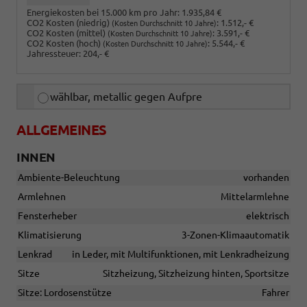
Energiekosten bei 15.000 km pro Jahr:
1.935,84 €
CO2 Kosten (niedrig)
:
1.512,- €
(Kosten Durchschnitt 10 Jahre)
CO2 Kosten (mittel)
:
3.591,- €
(Kosten Durchschnitt 10 Jahre)
CO2 Kosten (hoch)
:
5.544,- €
(Kosten Durchschnitt 10 Jahre)
Jahressteuer:
204,- €
wählbar, metallic gegen Aufpre
ALLGEMEINES
INNEN
Ambiente-Beleuchtung
vorhanden
Armlehnen
Mittelarmlehne
Fensterheber
elektrisch
Klimatisierung
3-Zonen-Klimaautomatik
Lenkrad
in Leder, mit Multifunktionen, mit Lenkradheizung
Sitze
Sitzheizung, Sitzheizung hinten, Sportsitze
Sitze: Lordosenstütze
Fahrer