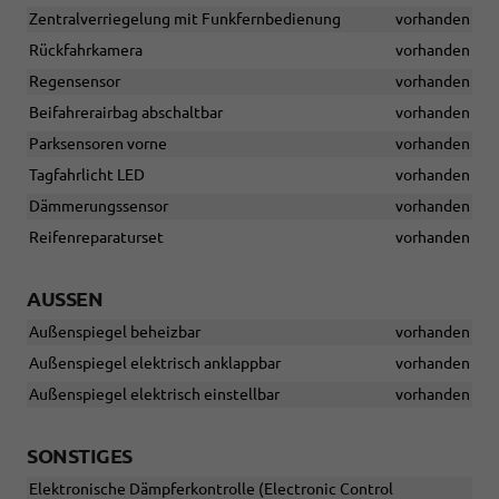
Zentralverriegelung mit Funkfernbedienung
vorhanden
Rückfahrkamera
vorhanden
Regensensor
vorhanden
Beifahrerairbag abschaltbar
vorhanden
Parksensoren vorne
vorhanden
Tagfahrlicht LED
vorhanden
Dämmerungssensor
vorhanden
Reifenreparaturset
vorhanden
AUSSEN
Außenspiegel beheizbar
vorhanden
Außenspiegel elektrisch anklappbar
vorhanden
Außenspiegel elektrisch einstellbar
vorhanden
SONSTIGES
Elektronische Dämpferkontrolle (Electronic Control