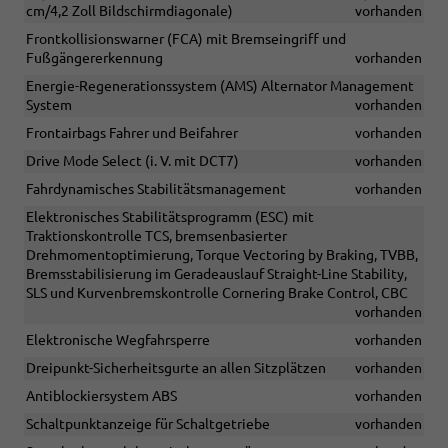
cm/4,2 Zoll Bildschirmdiagonale)
vorhanden
Frontkollisionswarner (FCA) mit Bremseingriff und
Fußgängererkennung
vorhanden
Energie-Regenerationssystem (AMS) Alternator Management
System
vorhanden
Frontairbags Fahrer und Beifahrer
vorhanden
Drive Mode Select (i. V. mit DCT7)
vorhanden
Fahrdynamisches Stabilitätsmanagement
vorhanden
Elektronisches Stabilitätsprogramm (ESC) mit
Traktionskontrolle TCS, bremsenbasierter
Drehmomentoptimierung, Torque Vectoring by Braking, TVBB,
Bremsstabilisierung im Geradeauslauf Straight-Line Stability,
SLS und Kurvenbremskontrolle Cornering Brake Control, CBC
vorhanden
Elektronische Wegfahrsperre
vorhanden
Dreipunkt-Sicherheitsgurte an allen Sitzplätzen
vorhanden
Antiblockiersystem ABS
vorhanden
Schaltpunktanzeige für Schaltgetriebe
vorhanden