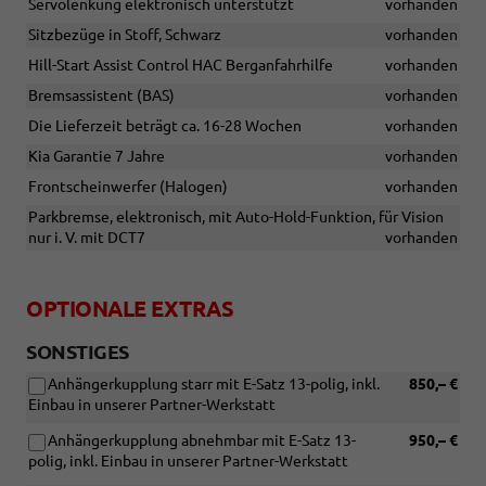
Servolenkung elektronisch unterstützt
vorhanden
Sitzbezüge in Stoff, Schwarz
vorhanden
Hill-Start Assist Control HAC Berganfahrhilfe
vorhanden
Bremsassistent (BAS)
vorhanden
Die Lieferzeit beträgt ca. 16-28 Wochen
vorhanden
Kia Garantie 7 Jahre
vorhanden
Frontscheinwerfer (Halogen)
vorhanden
Parkbremse, elektronisch, mit Auto-Hold-Funktion, für Vision
nur i. V. mit DCT7
vorhanden
OPTIONALE EXTRAS
SONSTIGES
Anhängerkupplung starr mit E-Satz 13-polig, inkl.
850,– €
Einbau in unserer Partner-Werkstatt
Anhängerkupplung abnehmbar mit E-Satz 13-
950,– €
polig, inkl. Einbau in unserer Partner-Werkstatt