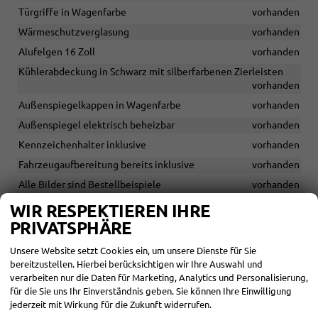
Türgriffe in Wagenfarbe
vorhanden
Wärmeschutzverglasung
vorhanden
Alufelgen 16 Zoll
vorhanden
Kühlerabdeckung in Schwarz mit silberfarbenen Zierleisten
vorhanden
Außenspiegelkappen in Wagenfarbe
vorhanden
Außenspiegel elektrisch beheizbar
vorhanden
Kennzeichenhalter inklusive
vorhanden
Fahrzeugaufbereitung bereits inklusive
vorhanden
Alle Bilder sind Bestellbeispiele
vorhanden
USB-Ladebuchse hinten
vorhanden
WIR RESPEKTIEREN IHRE
PRIVATSPHÄRE
USB-Schnittstellen vorne
vorhanden
Kia-Radio mit RDS- und MP3-Funktion
vorhanden
Unsere Website setzt Cookies ein, um unsere Dienste für Sie
Farb-Touchscreen 8-Zoll
vorhanden
bereitzustellen. Hierbei berücksichtigen wir Ihre Auswahl und
verarbeiten nur die Daten für Marketing, Analytics und Personalisierung,
Digitaler Radioempfang DAB
vorhanden
für die Sie uns Ihr Einverständnis geben. Sie können Ihre Einwilligung
Apple CarPlay
vorhanden
jederzeit mit Wirkung für die Zukunft widerrufen.