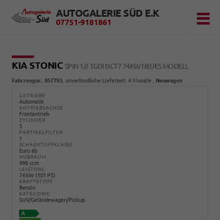
AUTOGALERIE SÜD E.K
07751-9181861
KIA STONIC
SPIN 1,0 TGDI DCT7 74KW NEUES MODELL
Fahrzeugnr.
:
857793
, unverbindliche Lieferzeit:
4 Monate
,
Neuwagen
GETRIEBE
Automatik
ANTRIEBSACHSE
Frontantrieb
ZYLINDER
3
PARTIKELFILTER
1
SCHADSTOFFKLASSE
Euro 6b
HUBRAUM
998 ccm
LEISTUNG
74 kW (101 PS)
KRAFTSTOFF
Benzin
KATEGORIE
SUV/Geländewagen/Pickup