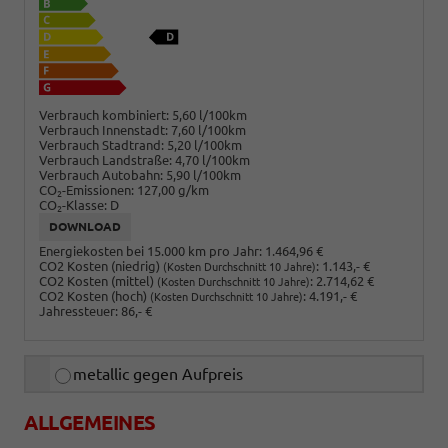
Verbrauch kombiniert:
5,60 l/100km
Verbrauch Innenstadt:
7,60 l/100km
Verbrauch Stadtrand:
5,20 l/100km
Verbrauch Landstraße:
4,70 l/100km
Verbrauch Autobahn:
5,90 l/100km
CO
-Emissionen:
127,00 g/km
2
CO
-Klasse:
D
2
DOWNLOAD
Energiekosten bei 15.000 km pro Jahr:
1.464,96 €
CO2 Kosten (niedrig)
:
1.143,- €
(Kosten Durchschnitt 10 Jahre)
CO2 Kosten (mittel)
:
2.714,62 €
(Kosten Durchschnitt 10 Jahre)
CO2 Kosten (hoch)
:
4.191,- €
(Kosten Durchschnitt 10 Jahre)
Jahressteuer:
86,- €
metallic gegen Aufpreis
ALLGEMEINES