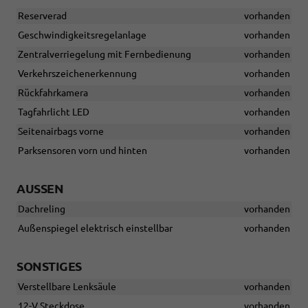
Reserverad
vorhanden
Geschwindigkeitsregelanlage
vorhanden
Zentralverriegelung mit Fernbedienung
vorhanden
Verkehrszeichenerkennung
vorhanden
Rückfahrkamera
vorhanden
Tagfahrlicht LED
vorhanden
Seitenairbags vorne
vorhanden
Parksensoren vorn und hinten
vorhanden
AUSSEN
Dachreling
vorhanden
Außenspiegel elektrisch einstellbar
vorhanden
SONSTIGES
Verstellbare Lenksäule
vorhanden
12-V Steckdose
vorhanden