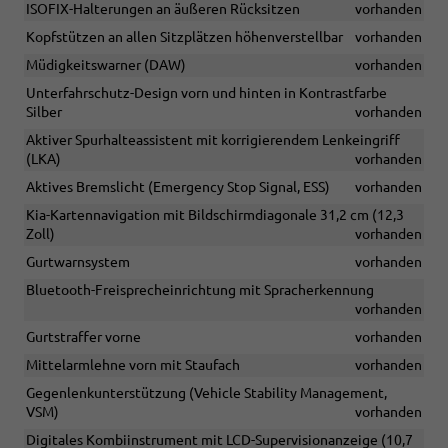
ISOFIX-Halterungen an äußeren Rücksitzen
vorhanden
Kopfstützen an allen Sitzplätzen höhenverstellbar
vorhanden
Müdigkeitswarner (DAW)
vorhanden
Unterfahrschutz-Design vorn und hinten in Kontrastfarbe
Silber
vorhanden
Aktiver Spurhalteassistent mit korrigierendem Lenkeingriff
(LKA)
vorhanden
Aktives Bremslicht (Emergency Stop Signal, ESS)
vorhanden
Kia-Kartennavigation mit Bildschirmdiagonale 31,2 cm (12,3
Zoll)
vorhanden
Gurtwarnsystem
vorhanden
Bluetooth-Freisprecheinrichtung mit Spracherkennung
vorhanden
Gurtstraffer vorne
vorhanden
Mittelarmlehne vorn mit Staufach
vorhanden
Gegenlenkunterstützung (Vehicle Stability Management,
VSM)
vorhanden
Digitales Kombiinstrument mit LCD-Supervisionanzeige (10,7