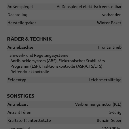
Außenspiegel
Außenspiegel elektrisch verstellbar
Dachreling
vorhanden
Herstellerpaket
Winter-Paket
RÄDER & TECHNIK
Antriebsachse
Frontantrieb
Fahrwerk- und Regelungssysteme
Antiblockiersystem (ABS), Elektronisches Stabilitäts-
Programm (ESP), Traktionskontrolle (ASR/CTS/ETS),
Reifendruckkontrolle
Felgentyp
Leichtmetallfelge
SONSTIGES
Antriebsart
Verbrennungsmotor (ICE)
Anzahl Türen
5-türig
Kraftstoff: unterstützte
Benzin, Super
Leergewicht
1240.00 kg