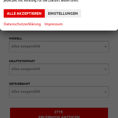
jederzeit mit Wirkung für die Zukunft widerrufen.
Verbrauch kombiniert:
5,30 l/100km
CO
-Emissionen:
118,00 g/km
2
ALLE AKZEPTIEREN
EINSTELLUNGEN
MARKE
alles ausgewählt
Datenschutzerklärung
Impressum
MODELL
alles ausgewählt
KRAFTSTOFFART
alles ausgewählt
GETRIEBEART
alles ausgewählt
2719
ERGEBNISSE ANZEIGEN