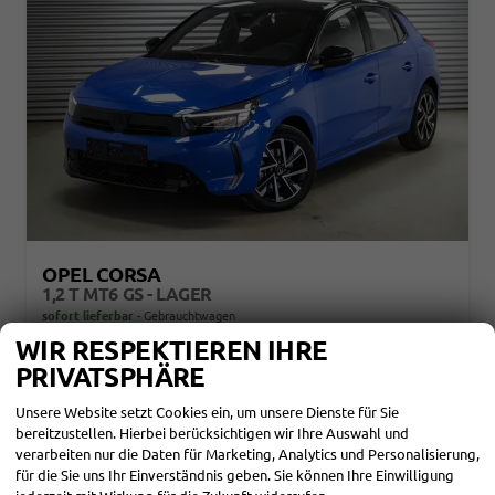
OPEL CORSA
1,2 T MT6 GS - LAGER
sofort lieferbar
Gebrauchtwagen
WIR RESPEKTIEREN IHRE
Fahrzeugnr.
864958
Getriebe
Schaltgetriebe
PRIVATSPHÄRE
Kraftstoff
Benzin
Außenfarbe
Voltaik Blue/Dach schwarz Metallic ()
Leistung
74 kW (101 PS)
Kilometerstand
2.200 km
Unsere Website setzt Cookies ein, um unsere Dienste für Sie
01.11.2025
bereitzustellen. Hierbei berücksichtigen wir Ihre Auswahl und
22.170,– €
verarbeiten nur die Daten für Marketing, Analytics und Personalisierung,
DETAILS
für die Sie uns Ihr Einverständnis geben. Sie können Ihre Einwilligung
incl. 19% MwSt.