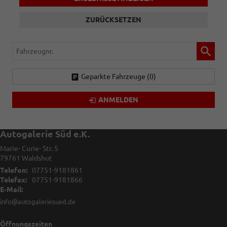
ZURÜCKSETZEN
Fahrzeugnr.
Geparkte Fahrzeuge (
0
)
ANMELDEN
Autogalerie Süd e.K.
Marie- Curie- Str. 5
79761
Waldshut
Telefon:
07751-9181861
Telefax:
07751-9181866
E-Mail:
info@autogaleriesued.de
Öffnungszeiten