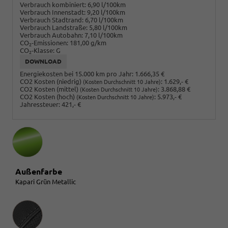
Verbrauch kombiniert:
6,90 l/100km
Verbrauch Innenstadt:
9,20 l/100km
Verbrauch Stadtrand:
6,70 l/100km
Verbrauch Landstraße:
5,80 l/100km
Verbrauch Autobahn:
7,10 l/100km
CO
-Emissionen:
181,00 g/km
2
CO
-Klasse:
G
2
DOWNLOAD
Energiekosten bei 15.000 km pro Jahr:
1.666,35 €
CO2 Kosten (niedrig)
:
1.629,- €
(Kosten Durchschnitt 10 Jahre)
CO2 Kosten (mittel)
:
3.868,88 €
(Kosten Durchschnitt 10 Jahre)
CO2 Kosten (hoch)
:
5.973,- €
(Kosten Durchschnitt 10 Jahre)
Jahressteuer:
421,- €
Außenfarbe
Kapari Grün Metallic
Innenausstattung