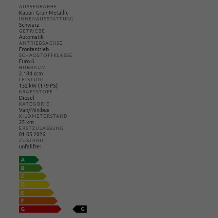
AUSSENFARBE
Kapari Grün Metallic
INNENAUSSTATTUNG
Schwarz
GETRIEBE
Automatik
ANTRIEBSACHSE
Frontantrieb
SCHADSTOFFKLASSE
Euro 6
HUBRAUM
2.184 ccm
LEISTUNG
132 kW (179 PS)
KRAFTSTOFF
Diesel
KATEGORIE
Van/Minibus
KILOMETERSTAND
25 km
ERSTZULASSUNG
01.05.2026
ZUSTAND
unfallfrei