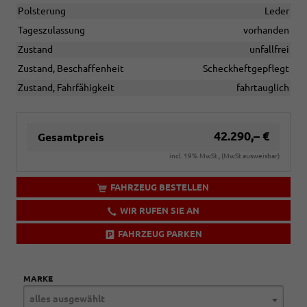
Polsterung
Leder
Tageszulassung
vorhanden
Zustand
unfallfrei
Zustand, Beschaffenheit
Scheckheftgepflegt
Zustand, Fahrfähigkeit
fahrtauglich
42.290,– €
Gesamtpreis
incl. 19% MwSt., (MwSt ausweisbar)
FAHRZEUG BESTELLEN
WIR RUFEN SIE AN
FAHRZEUG PARKEN
MARKE
alles ausgewählt