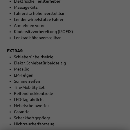
Elektrische Fensterheber
Massage-Sitz
Fahrersitz höhenverstellbar
Lendenwirbelstütze Fahrer
Armlehnen vorne
Kindersitzvorbereitung (ISOFIX)
Lenkrad höhenverstellbar
EXTRAS:
Schiebetür beidseitig
Elektr. Schiebetür beidseitig
Metallic
LM-Felgen
Sommerreifen
Tire-Mobility Set
Reifendruckkontrolle
LED-Tagfahrlicht
Nebelscheinwerfer
Garantie
Scheckheftgepflegt
Nichtraucherfahrzeug