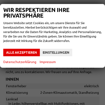
AUßEN:
WIR RESPEKTIEREN IHRE
17 Zoll Räder
PRIVATSPHÄRE
Tageszulassung:
15.05.2026
Unsere Website setzt Cookies ein, um unsere Dienste für Sie
bereitzustellen. Hierbei berücksichtigen wir Ihre Auswahl und
verarbeiten nur die Daten für Marketing, Analytics und Personalisierung,
für die Sie uns Ihr Einverständnis geben. Sie können Ihre Einwilligung
Zwischenverkauf und Irrtümer für dieses Angebot sind
jederzeit mit Wirkung für die Zukunft widerrufen.
ausdrücklich vorbehalten. Die Fahrzeugbeschreibung dient
lediglich der allgemeinen Identifizierung des Fahrzeuges und
stellt keine Gewährleistung im kaufrechtlichen Sinne dar. Die
ALLE AKZEPTIEREN
EINSTELLUNGEN
abgebildete Ausstattung kann im Einzelfall vom tatsächlichen
Datenschutzerklärung
Impressum
Umfang abweichen. Den genauen Ausstattungsumfang
erhalten Sie von unserem Verkaufspersonal. Bitte zögern Sie
nicht, uns zu kontaktieren. Wir freuen uns auf Ihre Anfrage.
INNEN
Fensterheber
elektrisch
Klimatisierung
2-Zonen-Klimaautomatik, Standheizung
Lenkrad
in Leder, höhenverstellbar, mit Multifunktionen, mit