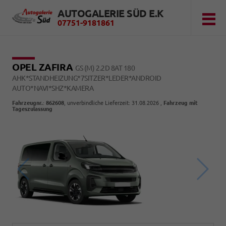
AUTOGALERIE SÜD E.K
07751-9181861
OPEL ZAFIRA
GS (M) 2.2D 8AT 180
AHK*STANDHEIZUNG*7SITZER*LEDER*ANDROID
AUTO*NAVI*SHZ*KAMERA
Fahrzeugnr.
:
862608
, unverbindliche Lieferzeit:
31.08.2026
,
Fahrzeug mit
Tageszulassung