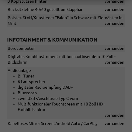
3 Kopfstützen hinten
vorhanden
Rücksitzlehne 40/60 geteilt umklappbar
vorhanden
Polster: Stoff/Kunstleder ''Falgo'' in Schwarz mit Ziernähten in
Mint
vorhanden
INFOTAINMENT & KOMMUNIKATION
Bordcomputer
vorhanden
Digitales Kombiinstrument mit hochauflösendem 10 Zoll -
Bildschirm
vorhanden
Audioanlage
Bi -Tuner
6 Lautsprecher
digitaler Radioempfang DAB+
Bluetooth
zwei USB -Anschlüsse Typ C vorn
Multifunktionaler Touchscreen mit 10 Zoll HD -
Farbbildschirm
vorhanden
Kabelloses Mirror Screen: Android Auto / CarPlay
vorhanden