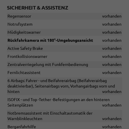
SICHERHEIT & ASSISTENZ
Regensensor
vorhanden
Notrufsystem
vorhanden
Müdigkeitswarner
vorhanden
Rückfahrkamera mit 180°-Umgebungsansicht
vorhanden
Active Safety Brake
vorhanden
Frontkollisionswarner
vorhanden
Zentralverriegelung mit Funkfernbedienung
vorhanden
Fernlichtassistent
vorhanden
6 Airbags: Fahrer - und Beifahrerairbag (Beifahrerairbag
deaktivierbar), Seitenairbags vorn, Vorhangairbags vorn und
hinten
vorhanden
ISOFIX - und Top -Tether -Befestigungen an den hinteren
Seitenplätzen
vorhanden
Notbremsassistent mit Einschaltautomatik der
Warnblinkleuchten
vorhanden
Berganfahrhilfe
vorhanden