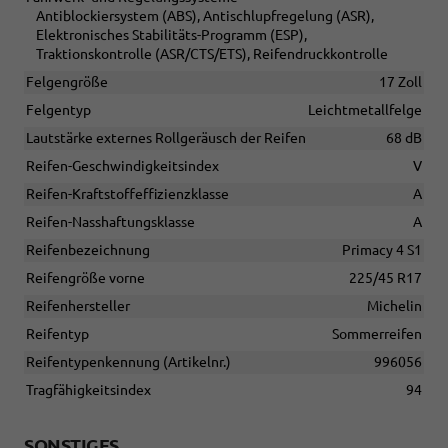
Antiblockiersystem (ABS), Antischlupfregelung (ASR),
Elektronisches Stabilitäts-Programm (ESP),
Traktionskontrolle (ASR/CTS/ETS), Reifendruckkontrolle
Felgengröße
17 Zoll
Felgentyp
Leichtmetallfelge
Lautstärke externes Rollgeräusch der Reifen
68 dB
Reifen-Geschwindigkeitsindex
V
Reifen-Kraftstoffeffizienzklasse
A
Reifen-Nasshaftungsklasse
A
Reifenbezeichnung
Primacy 4 S1
Reifengröße vorne
225/45 R17
Reifenhersteller
Michelin
Reifentyp
Sommerreifen
Reifentypenkennung (Artikelnr.)
996056
Tragfähigkeitsindex
94
SONSTIGES