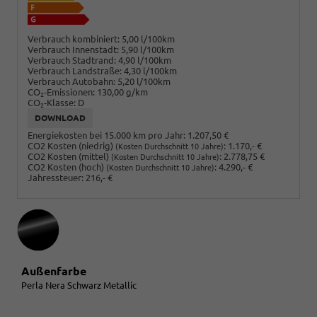
Verbrauch kombiniert:
5,00 l/100km
Verbrauch Innenstadt:
5,90 l/100km
Verbrauch Stadtrand:
4,90 l/100km
Verbrauch Landstraße:
4,30 l/100km
Verbrauch Autobahn:
5,20 l/100km
CO
-Emissionen:
130,00 g/km
2
CO
-Klasse:
D
2
DOWNLOAD
Energiekosten bei 15.000 km pro Jahr:
1.207,50 €
CO2 Kosten (niedrig)
:
1.170,- €
(Kosten Durchschnitt 10 Jahre)
CO2 Kosten (mittel)
:
2.778,75 €
(Kosten Durchschnitt 10 Jahre)
CO2 Kosten (hoch)
:
4.290,- €
(Kosten Durchschnitt 10 Jahre)
Jahressteuer:
216,- €
Außenfarbe
Perla Nera Schwarz Metallic