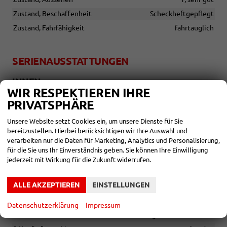
Zustand, Beschaffenheit
Scheckheftgepflegt
Zustand, Fahrfähigkeit
fahrtauglich
SERIENAUSSTATTUNGEN
INNEN
WIR RESPEKTIEREN IHRE
Mittelarmlehne vorn
vorhanden
PRIVATSPHÄRE
Innenspiegel automatisch abblendend
vorhanden
Unsere Website setzt Cookies ein, um unsere Dienste für Sie
Steckdose 12V
vorhanden
bereitzustellen. Hierbei berücksichtigen wir Ihre Auswahl und
Multifunktions-Lederlenkrad
vorhanden
verarbeiten nur die Daten für Marketing, Analytics und Personalisierung,
für die Sie uns Ihr Einverständnis geben. Sie können Ihre Einwilligung
Deckenleuchte vorn, 2 Leselampen vorn
vorhanden
jederzeit mit Wirkung für die Zukunft widerrufen.
2 -Zonen Klimaautomatik, FCKW -frei und Pollenfilter
vorhanden
ALLE AKZEPTIEREN
EINSTELLUNGEN
Fensterheber vorn und hinten elektrisch, mit
Komfortschaltung und Einklemmschutz
vorhanden
Datenschutzerklärung
Impressum
Vordersitze mit manueller Höhenverstellung
vorhanden