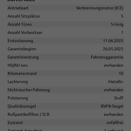
Antriebsart
Verbrennungsmotor (ICE)
Anzahl Sitzplätze
5
Anzahl Türen
5-türig
Anzahl Vorbesitzer
1
Erstzulassung
11.06.2025
Garantiebeginn
26.05.2025
Garantieleistung
Fahrzeuggarantie
HU/AU neu
vorhanden
Kilometerstand
10
Lackierung
Metallic
Nichtraucher-Fahrzeug
vorhanden
Polsterung
Stoff
Qualitätssiegel
BVFK-Siegel
Rußpartikelfilter / SCR
vorhanden
Zustand
unfallfrei
Zustand, Aussehen
1, sehr gut