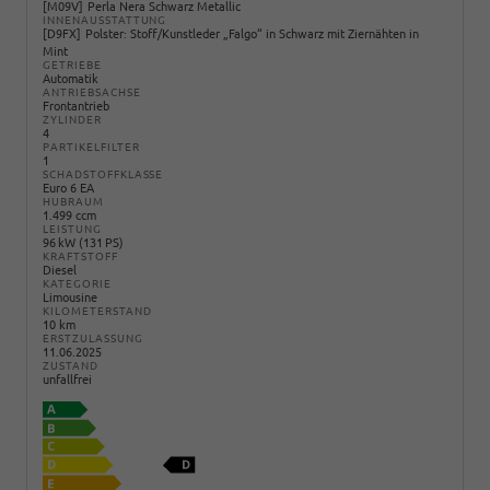
M09V
Perla Nera Schwarz Metallic
INNENAUSSTATTUNG
D9FX
Polster: Stoff/Kunstleder „Falgo“ in Schwarz mit Ziernähten in
Mint
GETRIEBE
Automatik
ANTRIEBSACHSE
Frontantrieb
ZYLINDER
4
PARTIKELFILTER
1
SCHADSTOFFKLASSE
Euro 6 EA
HUBRAUM
1.499 ccm
LEISTUNG
96 kW (131 PS)
KRAFTSTOFF
Diesel
KATEGORIE
Limousine
KILOMETERSTAND
10 km
ERSTZULASSUNG
11.06.2025
ZUSTAND
unfallfrei