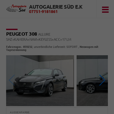
AUTOGALERIE SÜD E.K
07751-9181861
PEUGEOT 308
ALLURE
SHZ+KAMERA+NAVI+KEYLESS+ACC+17 LM
Fahrzeugnr.
:
859232
, unverbindliche Lieferzeit: SOFORT ,
Neuwagen mit
Tageszulassung
AUSSENFARBE