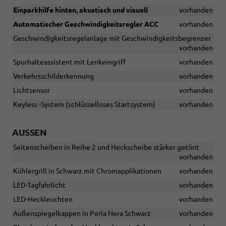
Einparkhilfe hinten, akustisch und visuell
vorhanden
Automatischer Geschwindigkeitsregler ACC
vorhanden
Geschwindigkeitsregelanlage mit Geschwindigkeitsbegrenzer
vorhanden
Spurhalteassistent mit Lenkeingriff
vorhanden
Verkehrsschilderkennung
vorhanden
Lichtsensor
vorhanden
Keyless -System (schlüsselloses Startsystem)
vorhanden
AUSSEN
Seitenscheiben in Reihe 2 und Heckscheibe stärker getönt
vorhanden
Kühlergrill in Schwarz mit Chromapplikationen
vorhanden
LED-Tagfahrlicht
vorhanden
LED-Heckleuchten
vorhanden
Außenspiegelkappen in Perla Nera Schwarz
vorhanden