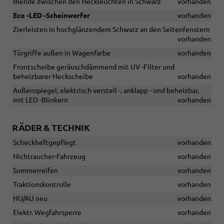
Blende zwischen den Heckleuchten in Schwarz
vorhanden
Eco -LED -Scheinwerfer
vorhanden
Zierleisten in hochglänzendem Schwarz an den Seitenfenstern
vorhanden
Türgriffe außen in Wagenfarbe
vorhanden
Frontscheibe geräuschdämmend mit UV -Filter und
beheizbarer Heckscheibe
vorhanden
Außenspiegel, elektrisch verstell -, anklapp - und beheizbar,
mit LED -Blinkern
vorhanden
RÄDER & TECHNIK
Scheckheftgepflegt
vorhanden
Nichtraucher-Fahrzeug
vorhanden
Sommerreifen
vorhanden
Traktionskontrolle
vorhanden
HU/AU neu
vorhanden
Elektr. Wegfahrsperre
vorhanden