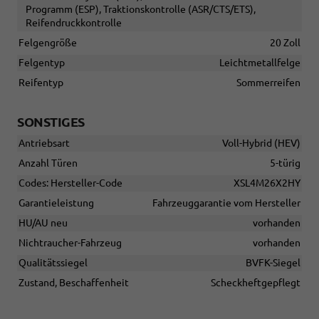
Programm (ESP), Traktionskontrolle (ASR/CTS/ETS),
Reifendruckkontrolle
Felgengröße
20 Zoll
Felgentyp
Leichtmetallfelge
Reifentyp
Sommerreifen
SONSTIGES
Antriebsart
Voll-Hybrid (HEV)
Anzahl Türen
5-türig
Codes: Hersteller-Code
XSL4M26X2HY
Garantieleistung
Fahrzeuggarantie vom Hersteller
HU/AU neu
vorhanden
Nichtraucher-Fahrzeug
vorhanden
Qualitätssiegel
BVFK-Siegel
Zustand, Beschaffenheit
Scheckheftgepflegt