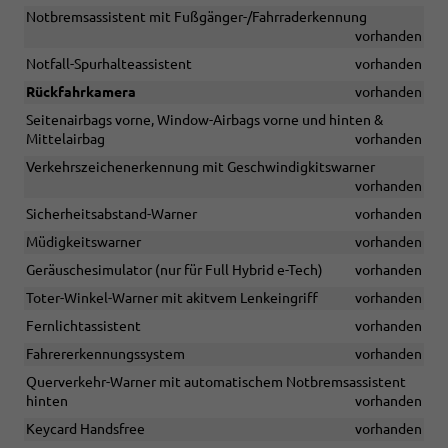
Notbremsassistent mit Fußgänger-/Fahrraderkennung
vorhanden
Notfall-Spurhalteassistent
vorhanden
Rückfahrkamera
vorhanden
Seitenairbags vorne, Window-Airbags vorne und hinten &
Mittelairbag
vorhanden
Verkehrszeichenerkennung mit Geschwindigkitswarner
vorhanden
Sicherheitsabstand-Warner
vorhanden
Müdigkeitswarner
vorhanden
Geräuschesimulator (nur für Full Hybrid e-Tech)
vorhanden
Toter-Winkel-Warner mit akitvem Lenkeingriff
vorhanden
Fernlichtassistent
vorhanden
Fahrererkennungssystem
vorhanden
Querverkehr-Warner mit automatischem Notbremsassistent
hinten
vorhanden
Keycard Handsfree
vorhanden