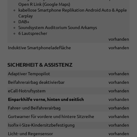
Open R Link (Google Maps)
kabellose Smartphone Replikation Android Auto & Apple
Carplay
DAB+
Soundsystem Auditorium Sound Arkamys
6 Lautsprecher
vorhanden
Induktive Smartphoneladefläche
vorhanden
SICHERHEIT & ASSISTENZ
Adaptiver Tempopilot
vorhanden
Beifahrerairbag deaktivierbar
vorhanden
eCall-Notrufsystem
vorhanden
Einparkhilfe vorne, hinten und seitlich
vorhanden
Fahrer- und Beifahrerairbag
vorhanden
Gurtwarner für vordere und hintere Sitzreihe
vorhanden
Isofix-i-Size-Kindersitzbefestigung
vorhanden
Licht- und Regensensor
vorhanden