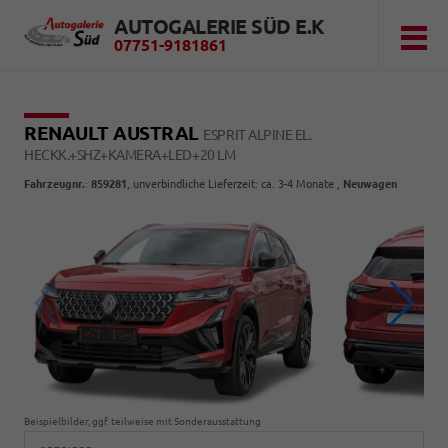
AUTOGALERIE SÜD E.K
07751-9181861
RENAULT AUSTRAL
ESPRIT ALPINE EL.
HECKK.+SHZ+KAMERA+LED+20 LM
Fahrzeugnr.
:
859281
, unverbindliche Lieferzeit: ca. 3-4 Monate ,
Neuwagen
Beispielbilder, ggf. teilweise mit Sonderausstattung