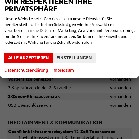
WIR RESPEKTIEREN IHRE
Multi-Sense zur individuellen Einstellung der
PRIVATSPHÄRE
Fahrzeugcharakteristik
vorhanden
Verstellbare Vordersitze: Fahrersitz 6-fach elektrisch
Unsere Website setzt Cookies ein, um unsere Dienste für Sie
verstellbar mit Lordosenstütze und Massagefunktion und
bereitzustellen. Hierbei berücksichtigen wir Ihre Auswahl und
Beifahrersitz 6-fach manuell verstellbar
vorhanden
verarbeiten nur die Daten für Marketing, Analytics und Personalisierung,
für die Sie uns Ihr Einverständnis geben. Sie können Ihre Einwilligung
Alcantara-Kunstlederlenkrad in ESPRIT ALPINE-Design
jederzeit mit Wirkung für die Zukunft widerrufen.
vorhanden
Aluminiumpedale
vorhanden
ALLE AKZEPTIEREN
EINSTELLUNGEN
Beheizbares Lenkrad
vorhanden
Datenschutzerklärung
Impressum
Einstiegsleisten vorne mit ALPINE-Logo
vorhanden
Vordersitze beheizbar
vorhanden
3 Kopfstützen in der 2. Sitzreihe
vorhanden
2-Zonen-Klimaautomatik
vorhanden
USB-C Anschlüsse vorn
vorhanden
INFOTAINMENT & KOMMUNIKATION
OpenR link Infotainmentsystem 12-Zoll Touchscreen
Navigationssystem mit Kartenmaterial für Europa via