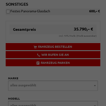
SONSTIGES
Festes Panorama-Glasdach
600,– €
35.790,– €
Gesamtpreis
incl. 19% MwSt. (MwSt ausweisbar)
FAHRZEUG BESTELLEN
WIR RUFEN SIE AN
FAHRZEUG PARKEN
MARKE
alles ausgewählt
MODELL
alles ausgewählt