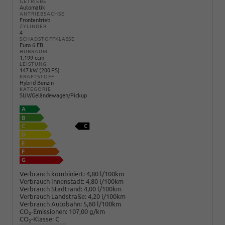
GETRIEBE
Automatik
ANTRIEBSACHSE
Frontantrieb
ZYLINDER
4
SCHADSTOFFKLASSE
Euro 6 EB
HUBRAUM
1.199 ccm
LEISTUNG
147 kW (200 PS)
KRAFTSTOFF
Hybrid Benzin
KATEGORIE
SUV/Geländewagen/Pickup
Verbrauch kombiniert:
4,80 l/100km
Verbrauch Innenstadt:
4,80 l/100km
Verbrauch Stadtrand:
4,00 l/100km
Verbrauch Landstraße:
4,20 l/100km
Verbrauch Autobahn:
5,60 l/100km
CO
-Emissionen:
107,00 g/km
2
CO
-Klasse:
C
2