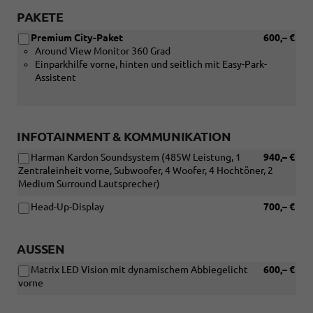
PAKETE
Premium City-Paket
600,– €
Around View Monitor 360 Grad
Einparkhilfe vorne, hinten und seitlich mit Easy-Park-
Assistent
INFOTAINMENT & KOMMUNIKATION
Harman Kardon Soundsystem (485W Leistung, 1
940,– €
Zentraleinheit vorne, Subwoofer, 4 Woofer, 4 Hochtöner, 2
Medium Surround Lautsprecher)
Head-Up-Display
700,– €
AUSSEN
Matrix LED Vision mit dynamischem Abbiegelicht
600,– €
vorne