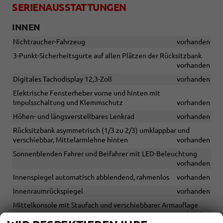
SERIENAUSSTATTUNGEN
INNEN
Nichtraucher-Fahrzeug
vorhanden
3-Punkt-Sicherheitsgurte auf allen Plätzen der Rücksitzbank
vorhanden
Digitales Tachodisplay 12,3-Zoll
vorhanden
Elektrische Fensterheber vorne und hinten mit
Impulsschaltung und Klemmschutz
vorhanden
Höhen- und längsverstellbares Lenkrad
vorhanden
Rücksitzbank asymmetrisch (1/3 zu 2/3) umklappbar und
verschiebbar, Mittelarmlehne hinten
vorhanden
Sonnenblenden Fahrer und Beifahrer mit LED-Beleuchtung
vorhanden
Innenspiegel automatisch abblendend, rahmenlos
vorhanden
Innenraumrückspiegel
vorhanden
Mittelkonsole mit Staufach und verschiebbarer Armauflage
vorhanden