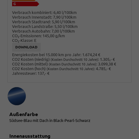
Verbrauch kombiniert:
6,40 l/100km
Verbrauch Innenstadt:
7,90 l/100km
Verbrauch Stadtrand:
5,90 l/100km
Verbrauch Landstraße:
5,50 l/100km
Verbrauch Autobahn:
7,00 l/100km
CO
-Emissionen:
145,00 g/km
2
CO
-Klasse:
E
2
DOWNLOAD
Energiekosten bei 15.000 km pro Jahr:
1.674,24 €
CO2 Kosten (niedrig)
:
1.305,- €
(Kosten Durchschnitt 10 Jahre)
CO2 Kosten (mittel)
:
3.099,38 €
(Kosten Durchschnitt 10 Jahre)
CO2 Kosten (hoch)
:
4.785,- €
(Kosten Durchschnitt 10 Jahre)
Jahressteuer:
137,- €
Außenfarbe
Südsee-Blau mit Dach in Black-Pearl-Schwarz
Innenausstattung