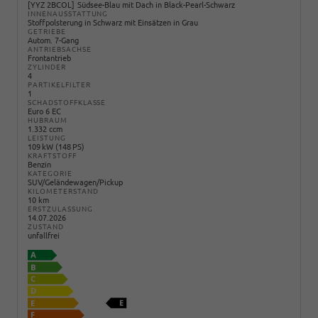
YYZ 2BCOL
Südsee-Blau mit Dach in Black-Pearl-Schwarz
INNENAUSSTATTUNG
Stoffpolsterung in Schwarz mit Einsätzen in Grau
GETRIEBE
Autom. 7-Gang
ANTRIEBSACHSE
Frontantrieb
ZYLINDER
4
PARTIKELFILTER
1
SCHADSTOFFKLASSE
Euro 6 EC
HUBRAUM
1.332 ccm
LEISTUNG
109 kW (148 PS)
KRAFTSTOFF
Benzin
KATEGORIE
SUV/Geländewagen/Pickup
KILOMETERSTAND
10 km
ERSTZULASSUNG
14.07.2026
ZUSTAND
unfallfrei