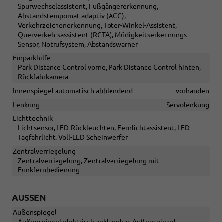
Spurwechselassistent, Fußgängererkennung,
Abstandstempomat adaptiv (ACC),
Verkehrzeichenerkennung, Toter-Winkel-Assistent,
Querverkehrsassistent (RCTA), Müdigkeitserkennungs-
Sensor, Notrufsystem, Abstandswarner
Einparkhilfe
Park Distance Control vorne, Park Distance Control hinten,
Rückfahrkamera
Innenspiegel automatisch abblendend
vorhanden
Lenkung
Servolenkung
Lichttechnik
Lichtsensor, LED-Rückleuchten, Fernlichtassistent, LED-
Tagfahrlicht, Voll-LED Scheinwerfer
Zentralverriegelung
Zentralverriegelung, Zentralverriegelung mit
Funkfernbedienung
AUSSEN
Außenspiegel
Außenspiegel elektrisch anklappbar, Außenspiegel