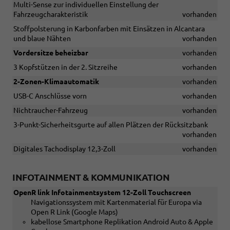
Multi-Sense zur individuellen Einstellung der
Fahrzeugcharakteristik
vorhanden
Stoffpolsterung in Karbonfarben mit Einsätzen in Alcantara
und blaue Nähten
vorhanden
Vordersitze beheizbar
vorhanden
3 Kopfstützen in der 2. Sitzreihe
vorhanden
2-Zonen-Klimaautomatik
vorhanden
USB-C Anschlüsse vorn
vorhanden
Nichtraucher-Fahrzeug
vorhanden
3-Punkt-Sicherheitsgurte auf allen Plätzen der Rücksitzbank
vorhanden
Digitales Tachodisplay 12,3-Zoll
vorhanden
INFOTAINMENT & KOMMUNIKATION
OpenR link Infotainmentsystem 12-Zoll Touchscreen
Navigationssystem mit Kartenmaterial für Europa via
Open R Link (Google Maps)
kabellose Smartphone Replikation Android Auto & Apple