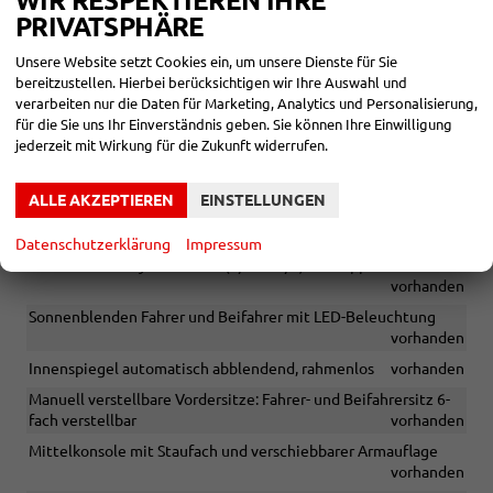
WIR RESPEKTIEREN IHRE
Zustand, Fahrfähigkeit
fahrtauglich
PRIVATSPHÄRE
Unsere Website setzt Cookies ein, um unsere Dienste für Sie
SERIENAUSSTATTUNGEN
bereitzustellen. Hierbei berücksichtigen wir Ihre Auswahl und
verarbeiten nur die Daten für Marketing, Analytics und Personalisierung,
INNEN
für die Sie uns Ihr Einverständnis geben. Sie können Ihre Einwilligung
jederzeit mit Wirkung für die Zukunft widerrufen.
Elektrische Fensterheber vorne und hinten mit
Impulsschaltung und Klemmschutz
vorhanden
ALLE AKZEPTIEREN
EINSTELLUNGEN
Höhen- und längsverstellbares Lenkrad
vorhanden
Lenkrad aus Kunstleder
vorhanden
Datenschutzerklärung
Impressum
Rücksitzbank asymmetrisch (1/3 zu 2/3) umklappbar
vorhanden
Sonnenblenden Fahrer und Beifahrer mit LED-Beleuchtung
vorhanden
Innenspiegel automatisch abblendend, rahmenlos
vorhanden
Manuell verstellbare Vordersitze: Fahrer- und Beifahrersitz 6-
fach verstellbar
vorhanden
Mittelkonsole mit Staufach und verschiebbarer Armauflage
vorhanden