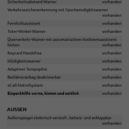
Sicherheitsabstand-Warner
vorhanden
Verkehrszeichenerkennung mit Geschwindigkitswarner
vorhanden
Fernlichtassistent
vorhanden
Toter-Winkel-Warner
vorhanden
Querverkehr-Warner mit automatischem Notbremsassistent
hinten
vorhanden
Keycard Handsfree
vorhanden
Müdigkeitswarner
vorhanden
Adaptiver Tempopilot
vorhanden
Beifahrerairbag deaktivierbar
vorhanden
eCall-Notrufsystem
vorhanden
Einparkhilfe vorne, hinten und seitlich
vorhanden
AUSSEN
Außenspiegel elektrisch verstell-, beheiz- und anklappbar
vorhanden