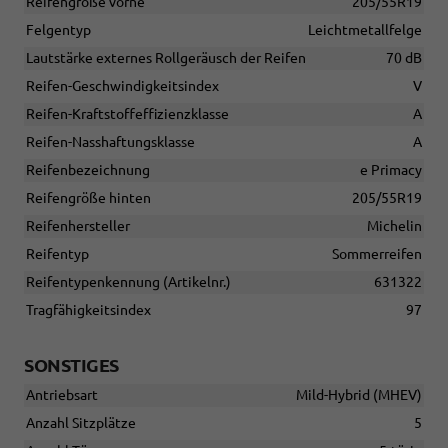
Reifengröße vorne
205/55R19
Felgentyp
Leichtmetallfelge
Lautstärke externes Rollgeräusch der Reifen
70 dB
Reifen-Geschwindigkeitsindex
V
Reifen-Kraftstoffeffizienzklasse
A
Reifen-Nasshaftungsklasse
A
Reifenbezeichnung
e Primacy
Reifengröße hinten
205/55R19
Reifenhersteller
Michelin
Reifentyp
Sommerreifen
Reifentypenkennung (Artikelnr.)
631322
Tragfähigkeitsindex
97
SONSTIGES
Antriebsart
Mild-Hybrid (MHEV)
Anzahl Sitzplätze
5