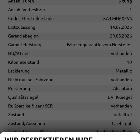
Anzahl Türen
5-türig
Anzahl Vorbesitzer
1
Codes: Hersteller-Code
XA3 MH6X2VS
Erstzulassung
14.07.2026
Garantiebeginn
29.05.2026
Garantieleistung
Fahrzeuggarantie vom Hersteller
HU/AU neu
vorhanden
Kilometerstand
10
Lackierung
Metallic
Nichtraucher-Fahrzeug
vorhanden
Polsterung
Alcantara
Qualitätssiegel
BVFK-Siegel
Rußpartikelfilter / SCR
vorhanden
Zustand
unfallfrei
Zustand, Aussehen
1, sehr gut
Zustand, Beschaffenheit
Scheckheftgepflegt