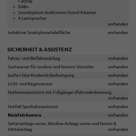
Carplay
DAB+
Soundsystem Auditorium Sound Arkamys
6 Lautsprecher
vorhanden
Induktive Smartphoneladefläche
vorhanden
SICHERHEIT & ASSISTENZ
Fahrer- und Beifahrerairbag
vorhanden
Gurtwarner für vordere und hintere Sitzreihe
vorhanden
Isofix-i-Size-Kindersitzbefestigung
vorhanden
Licht- und Regensensor
vorhanden
Notbremsassistent mit Fußgänger-/Fahrraderkennung
vorhanden
Notfall-Spurhalteassistent
vorhanden
Rückfahrkamera
vorhanden
Seitenairbags vorne, Window-Airbags vorne und hinten &
Mittelairbag
vorhanden