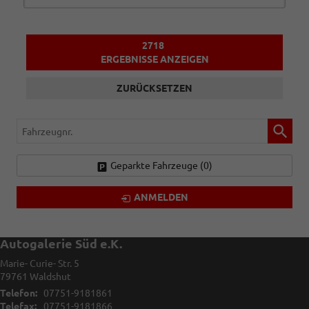
2718
ERGEBNISSE ANZEIGEN
ZURÜCKSETZEN
Fahrzeugnr.
Geparkte Fahrzeuge (
0
)
ANMELDEN
Autogalerie Süd e.K.
Marie- Curie- Str. 5
79761
Waldshut
Telefon:
07751-9181861
Telefax:
07751-9181866