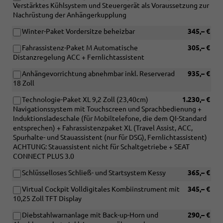
Verstärktes Kühlsystem und Steuergerät als Voraussetzung zur
Nachrüstung der Anhängerkupplung
Winter-Paket Vordersitze beheizbar
345,– €
Fahrassistenz-Paket M Automatische
305,– €
Distanzregelung ACC + Fernlichtassistent
Anhängevorrichtung abnehmbar inkl. Reserverad
935,– €
18 Zoll
Technologie-Paket XL 9,2 Zoll (23,40cm)
1.230,– €
Navigationssystem mit Touchscreen und Sprachbedienung +
Induktionsladeschale (für Mobiltelefone, die dem QI-Standard
entsprechen) + Fahrassistenzpaket XL (Travel Assist, ACC,
Spurhalte- und Stauassistent (nur für DSG), Fernlichtassistent)
ACHTUNG: Stauassistent nicht für Schaltgetriebe + SEAT
CONNECT PLUS 3.0
Schlüsselloses Schließ- und Startsystem Kessy
365,– €
Virtual Cockpit Volldigitales Kombiinstrument mit
345,– €
10,25 Zoll TFT Display
Diebstahlwarnanlage mit Back-up-Horn und
290,– €