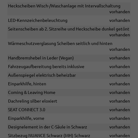
Heckscheiben Wisch-/Waschanlage mit Intervallschaltung
vorhanden
LED-Kennzeichenbeleuchtung
vorhanden
Seitenscheiben ab 2. Sitzreihe und Heckscheibe dunkel getönt
vorhanden
Wärmeschutzverglasung Scheiben seitlich und hinten
vorhanden
Handbremshebel in Leder (Vegan)
vorhanden
Fahrzeugaufbereitung bereits inklusive
vorhanden
Außenspiegel elektrisch beheizbar
vorhanden
Einparkhilfe, hinten
vorhanden
Coming & Leaving Home
vorhanden
Dachreling silber eloxiert
vorhanden
SEAT CONNECT 3.0
vorhanden
Einparkhilfe, vorne
vorhanden
Designelement in der C-Säule in Schwarz
vorhanden
Sitzbezug NUANCE Schwarz (MH) Schwarz
vorhanden