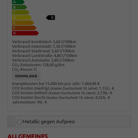
Verbrauch kombiniert:
5,60 l/100km
Verbrauch Innenstadt:
7,30 l/100km
Verbrauch Stadtrand:
5,60 l/100km
Verbrauch Landstraße:
4,80 l/100km
Verbrauch Autobahn:
5,80 l/100km
CO
-Emissionen:
128,00 g/km
2
CO
-Klasse:
D
2
DOWNLOAD
Energiekosten bei 15.000 km pro Jahr:
1.464,96 €
CO2 Kosten (niedrig)
:
1.152,- €
(Kosten Durchschnitt 10 Jahre)
CO2 Kosten (mittel)
:
2.736,- €
(Kosten Durchschnitt 10 Jahre)
CO2 Kosten (hoch)
:
4.224,- €
(Kosten Durchschnitt 10 Jahre)
Jahressteuer:
99,- €
Metallic gegen Aufpreis
ALLGEMEINES