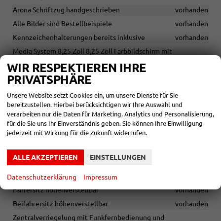
Arona Schriftzug handgeschrieben
vorhanden
Alle Bilder sind Bestellbeispiele
vorhanden
Kennzeichenhalterungen bereits inklusive
vorhanden
Media System 8,25 Zoll 8,25 Zoll Farbbildschirm mit
Touchscreen + Bluetooth-Freisprecheinrichtung + 2x USB-C
WIR RESPEKTIEREN IHRE
Anschluss + Antenne für AM/FM Empfang
vorhanden
PRIVATSPHÄRE
Bluetooth-Freisprecheinrichtung
vorhanden
Unsere Website setzt Cookies ein, um unsere Dienste für Sie
Digitaler Radioempfang (DAB+)
vorhanden
bereitzustellen. Hierbei berücksichtigen wir Ihre Auswahl und
6 Lautsprecher
vorhanden
verarbeiten nur die Daten für Marketing, Analytics und Personalisierung,
für die Sie uns Ihr Einverständnis geben. Sie können Ihre Einwilligung
USB-C Eingang
vorhanden
jederzeit mit Wirkung für die Zukunft widerrufen.
Sport-Komfortsitze für Fahrer und Beifahrer
vorhanden
Rücksitzlehne asymmetrisch geteilt umklappbar
vorhanden
ALLE AKZEPTIEREN
EINSTELLUNGEN
Sport-Multifunktionslenkrad in Leder höhen- und
längsverstellbar mit FR-Logo
vorhanden
Datenschutzerklärung
Impressum
Fahrersitz höhenverstellbar
vorhanden
Beifahrersitz höhenverstellbar
vorhanden
Zentralverriegelung mit Funkfernbedienung und