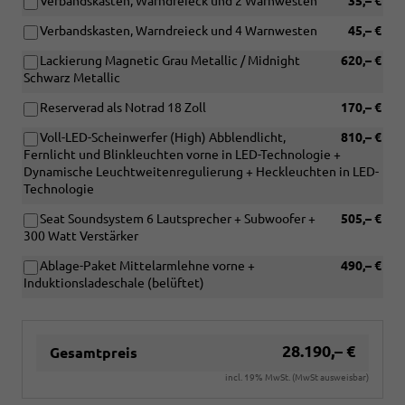
Verbandskasten, Warndreieck und 2 Warnwesten
35,– €
Verbandskasten, Warndreieck und 4 Warnwesten
45,– €
Lackierung Magnetic Grau Metallic / Midnight
620,– €
Schwarz Metallic
Reserverad als Notrad 18 Zoll
170,– €
Voll-LED-Scheinwerfer (High) Abblendlicht,
810,– €
Fernlicht und Blinkleuchten vorne in LED-Technologie +
Dynamische Leuchtweitenregulierung + Heckleuchten in LED-
Technologie
Seat Soundsystem 6 Lautsprecher + Subwoofer +
505,– €
300 Watt Verstärker
Ablage-Paket Mittelarmlehne vorne +
490,– €
Induktionsladeschale (belüftet)
28.190,– €
Gesamtpreis
incl. 19% MwSt. (MwSt ausweisbar)