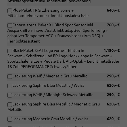
Abschleppschutz inkl. Innenraumüberwachung
Plus-Paket FR Sitzheizung vorne +
640,– €
Mittelarmlehne vorne + Induktionsladeschale
Fahrassistenz-Paket XL Blind-Spot-Sensor inkl.
760,– €
Ausparkhilfe + Travel Assist inkl. adaptiver Spurführung +
adaptiver Tempomet ACC + Stauassistent (iVm DSG) +
Fernlichtassistent
Black-Paket SEAT Logo vorne + hinten in
1.190,– €
Schwarz + Schriftzug und FR Logo Heckklappe in Schwarz +
Sportschalensitze + Pedale Dark Alu-Optik + Leichtmetallräder
18 Zoll PERFORMANCE Schwarz/Silber
Lackierung Weiß / Magnetic Grau Metallic
290,– €
Lackierung Saphire Blau Metallic / Weiss
620,– €
Lackierung Weiß / Midnight Schwarz Metallic
290,– €
Lackierung Saphire Blau Metallic / Magnetic Grau
620,– €
Metallic
Lackierung Magnetic Grau Metallic / Weiss
620,– €