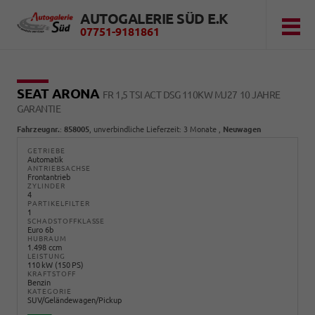
AUTOGALERIE SÜD E.K
07751-9181861
SEAT ARONA
FR 1,5 TSI ACT DSG 110KW MJ27 10 JAHRE
GARANTIE
Fahrzeugnr.
:
858005
, unverbindliche Lieferzeit:
3 Monate
,
Neuwagen
GETRIEBE
Automatik
ANTRIEBSACHSE
Frontantrieb
ZYLINDER
4
PARTIKELFILTER
1
SCHADSTOFFKLASSE
Euro 6b
HUBRAUM
1.498 ccm
LEISTUNG
110 kW (150 PS)
KRAFTSTOFF
Benzin
KATEGORIE
SUV/Geländewagen/Pickup