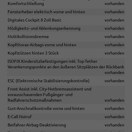
Komfortschließung
vorhanden
Fensterheber elektrisch vorne und hinten
vorhanden
Digitales Cockpit 8 Zoll Basic
vorhanden
Müdigkeits- und Ablenkungserkennung
vorhanden
Multikollisionsbremse
vorhanden
Kopfthorax-Airbags vorne und hinten
vorhanden
Kopfstützen hinten 3 Stück
vorhanden
ISOFIX Kindersitzbefestigungen inkl. Top-Tether
Verankerungspunkte an den äußeren Sitzplätzen der Rückbank
vorhanden
ESC (Elektronische Stabilisierungskontrolle)
vorhanden
Front Assist inkl. City-Notbremsassistent und
vorausschauenden Fußgänger- und
Radfahrerschutzmaßnahmen
vorhanden
Gurt-Anschnallkontrolle vorne und hinten
vorhanden
E-Call Notruf
vorhanden
Beifahrer-Airbag-Deaktivierung
vorhanden