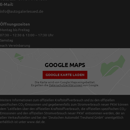
E-Mail:
info@autogaleriesued.de
Öffnungszeiten
Montag bis Freitag
07:30 – 12:30 & 13:00 – 17:30
Uhr
Samstag
nach Vereinbarung
GOOGLE MAPS
GOOGLE KARTE LADEN
Die Karte wird von Google Maps eingebettet.
Es gelten die
Datenschutzerklärungen
von Google.
Weitere Informationen zum offiziellen Kraftstoffverbrauch und zu den offiziellen
spezifischen CO
-Emissionen und gegebenenfalls zum Stromverbrauch neuer PKW können
2
dem 'Leitfaden über den offiziellen Kraftstoffverbrauch, die offiziellen spezifischen CO
-
2
Emissionen und den offiziellen Stromverbrauch neuer PKW' entnommen werden, der an
allen Verkaufsstellen und bei der 'Deutschen Automobil Treuhand GmbH' unentgeltlich
erhältlich ist unter www.dat.de.