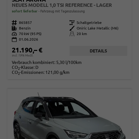
NEUES MODELL 1,0 TSI REFERENCE - LAGER
sofort lieferbar
Fahrzeug mit Tageszulassung
Fahrzeugnr.
865857
Getriebe
Schaltgetriebe
Kraftstoff
Benzin
Außenfarbe
Oniric Lake Metallic (M6)
Leistung
70 kW (95 PS)
Kilometerstand
20 km
01.06.2026
21.190,– €
DETAILS
incl. 19% MwSt.
Verbrauch kombiniert:
5,30 l/100km
CO
-Klasse:
D
2
CO
-Emissionen:
121,00 g/km
2