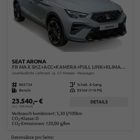
SEAT ARONA
FR MAX SHZ+ACC+KAMERA+FULL LINK+KLIMA+KESSY+LED+16" ALU
unverbindliche Lieferzeit: ca. 5-7 Monate
Neuwagen
Fahrzeugnr.
862734
Getriebe
Schalt. 6-Gang
Kraftstoff
Benzin
Leistung
85 kW (116 PS)
23.540,– €
DETAILS
incl. 19% MwSt.
Verbrauch kombiniert:
5,30 l/100km
CO
-Klasse:
D
2
CO
-Emissionen:
120,00 g/km
2
Datensätze pro Seite: