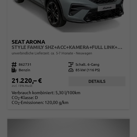
SEAT ARONA
STYLE FAMILY SHZ+ACC+KAMERA+FULL LINK+KLIMA+LED+16" ALU
unverbindliche Lieferzeit: ca. 5-7 Monate
Neuwagen
Fahrzeugnr.
862731
Getriebe
Schalt. 6-Gang
Kraftstoff
Benzin
Leistung
85 kW (116 PS)
21.220,– €
DETAILS
incl. 19% MwSt.
Verbrauch kombiniert:
5,30 l/100km
CO
-Klasse:
D
2
CO
-Emissionen:
120,00 g/km
2