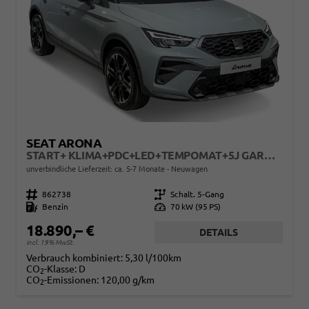
SEAT ARONA
START+ KLIMA+PDC+LED+TEMPOMAT+5J GARANTIE+16" ALU
unverbindliche Lieferzeit: ca. 5-7 Monate
Neuwagen
Fahrzeugnr.
862738
Getriebe
Schalt. 5-Gang
Kraftstoff
Benzin
Leistung
70 kW (95 PS)
18.890,– €
DETAILS
incl. 19% MwSt.
Verbrauch kombiniert:
5,30 l/100km
CO
-Klasse:
D
2
CO
-Emissionen:
120,00 g/km
2