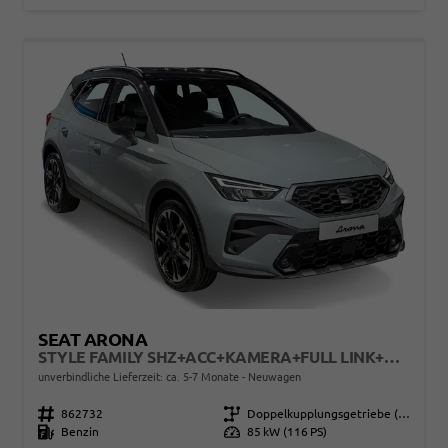
SEAT ARONA
STYLE FAMILY SHZ+ACC+KAMERA+FULL LINK+KLIMA+LED+16" ALU
unverbindliche Lieferzeit: ca. 5-7 Monate
Neuwagen
Fahrzeugnr.
862732
Getriebe
Doppelkupplungsgetriebe (DSG)
Kraftstoff
Benzin
Leistung
85 kW (116 PS)