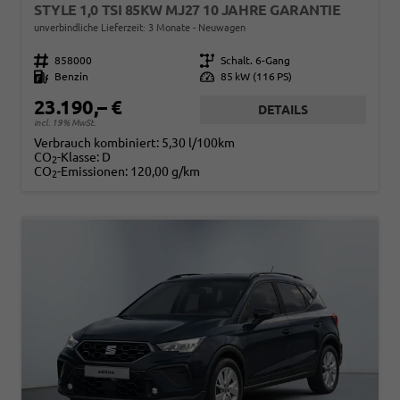
STYLE 1,0 TSI 85KW MJ27 10 JAHRE GARANTIE
unverbindliche Lieferzeit:
3 Monate
Neuwagen
Fahrzeugnr.
858000
Getriebe
Schalt. 6-Gang
Kraftstoff
Benzin
Leistung
85 kW (116 PS)
23.190,– €
DETAILS
incl. 19% MwSt.
Verbrauch kombiniert:
5,30 l/100km
CO
-Klasse:
D
2
CO
-Emissionen:
120,00 g/km
2