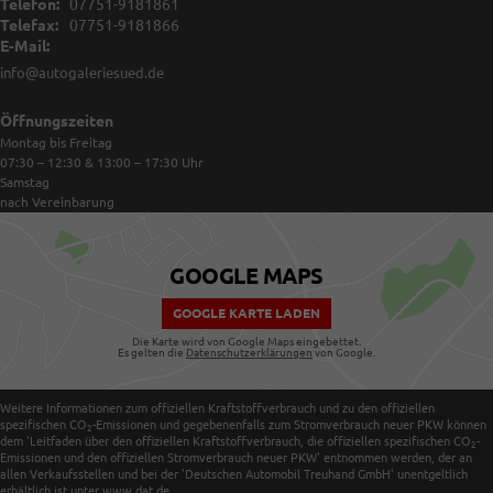
Telefon:
07751-9181861
Telefax:
07751-9181866
E-Mail:
info@autogaleriesued.de
Öffnungszeiten
Montag bis Freitag
07:30 – 12:30 & 13:00 – 17:30
Uhr
Samstag
nach Vereinbarung
GOOGLE MAPS
GOOGLE KARTE LADEN
Die Karte wird von Google Maps eingebettet.
Es gelten die
Datenschutzerklärungen
von Google.
Weitere Informationen zum offiziellen Kraftstoffverbrauch und zu den offiziellen
spezifischen CO
-Emissionen und gegebenenfalls zum Stromverbrauch neuer PKW können
2
dem 'Leitfaden über den offiziellen Kraftstoffverbrauch, die offiziellen spezifischen CO
-
2
Emissionen und den offiziellen Stromverbrauch neuer PKW' entnommen werden, der an
allen Verkaufsstellen und bei der 'Deutschen Automobil Treuhand GmbH' unentgeltlich
erhältlich ist unter www.dat.de.