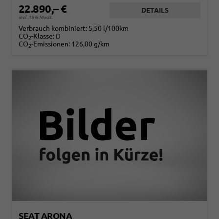
22.890,– €
DETAILS
incl. 19% MwSt.
Verbrauch kombiniert:
5,50 l/100km
CO
-Klasse:
D
2
CO
-Emissionen:
126,00 g/km
2
SEAT ARONA