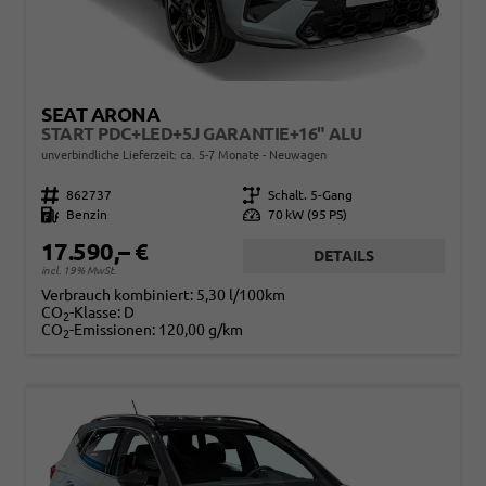
SEAT ARONA
START PDC+LED+5J GARANTIE+16" ALU
unverbindliche Lieferzeit: ca. 5-7 Monate
Neuwagen
Fahrzeugnr.
862737
Getriebe
Schalt. 5-Gang
Kraftstoff
Benzin
Leistung
70 kW (95 PS)
17.590,– €
DETAILS
incl. 19% MwSt.
Verbrauch kombiniert:
5,30 l/100km
CO
-Klasse:
D
2
CO
-Emissionen:
120,00 g/km
2