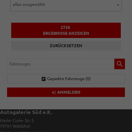
alles ausgewählt
2726
ERGEBNISSE ANZEIGEN
ZURÜCKSETZEN
Fahrzeugnr.
Geparkte Fahrzeuge (
0
)
ANMELDEN
Autogalerie Süd e.K.
Marie- Curie- Str. 5
79761
Waldshut