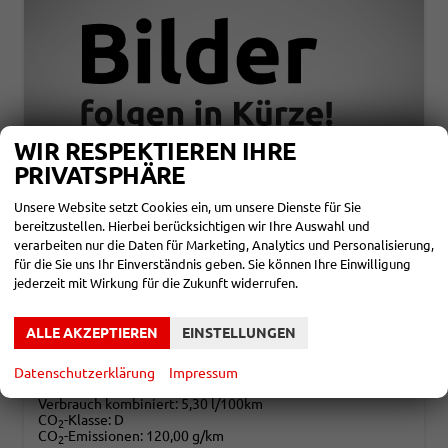
WIR RESPEKTIEREN IHRE
PRIVATSPHÄRE
Unsere Website setzt Cookies ein, um unsere Dienste für Sie
bereitzustellen. Hierbei berücksichtigen wir Ihre Auswahl und
SEAT ARONA
verarbeiten nur die Daten für Marketing, Analytics und Personalisierung,
STYLE 1,0 TSI 70KW MJ27 10 JAHRE GARANTIE
für die Sie uns Ihr Einverständnis geben. Sie können Ihre Einwilligung
unverbindliche Lieferzeit:
3 Monate
Neuwagen
jederzeit mit Wirkung für die Zukunft widerrufen.
Fahrzeugnr.
857999
Getriebe
Schalt. 5-Gang
Kraftstoff
Benzin
Leistung
70 kW (95 PS)
ALLE AKZEPTIEREN
EINSTELLUNGEN
22.690,– €
DETAILS
Datenschutzerklärung
Impressum
incl. 19% MwSt.
Verbrauch kombiniert:
5,30 l/100km
CO
-Klasse:
D
2
CO
-Emissionen:
120,00 g/km
2