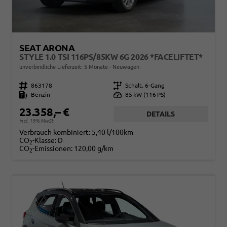
SEAT ARONA
STYLE 1.0 TSI 116PS/85KW 6G 2026 *FACELIFTET*
unverbindliche Lieferzeit:
5 Monate
Neuwagen
Fahrzeugnr.
863178
Getriebe
Schalt. 6-Gang
Kraftstoff
Benzin
Leistung
85 kW (116 PS)
23.358,– €
DETAILS
incl. 19% MwSt.
Verbrauch kombiniert:
5,40 l/100km
CO
-Klasse:
D
2
CO
-Emissionen:
120,00 g/km
2