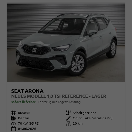
SEAT ARONA
NEUES MODELL 1,0 TSI REFERENCE - LAGER
sofort lieferbar
Fahrzeug mit Tageszulassung
Fahrzeugnr.
865856
Getriebe
Schaltgetriebe
Kraftstoff
Benzin
Außenfarbe
Oniric Lake Metallic (M6)
Leistung
70 kW (95 PS)
Kilometerstand
20 km
01.06.2026