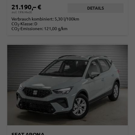
21.190,– €
DETAILS
incl. 19% MwSt.
Verbrauch kombiniert:
5,30 l/100km
CO
-Klasse:
D
2
CO
-Emissionen:
121,00 g/km
2
SEAT ARONA