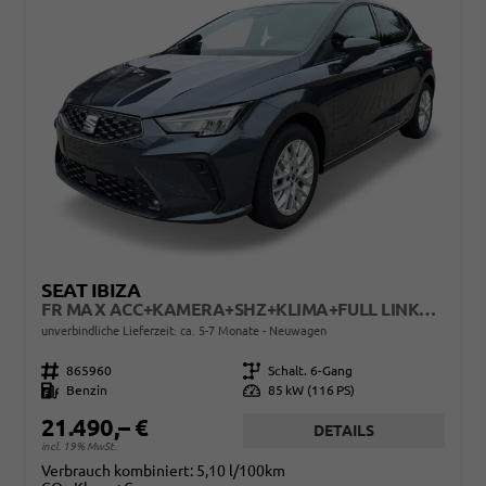
SEAT IBIZA
FR MAX ACC+KAMERA+SHZ+KLIMA+FULL LINK+PDC+LED+16" ALU+KESSY
unverbindliche Lieferzeit: ca. 5-7 Monate
Neuwagen
Fahrzeugnr.
865960
Getriebe
Schalt. 6-Gang
Kraftstoff
Benzin
Leistung
85 kW (116 PS)
21.490,– €
DETAILS
incl. 19% MwSt.
Verbrauch kombiniert:
5,10 l/100km