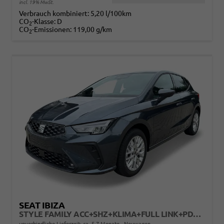
incl. 19% MwSt.
Verbrauch kombiniert:
5,20 l/100km
CO
-Klasse:
D
2
CO
-Emissionen:
119,00 g/km
2
SEAT IBIZA
STYLE FAMILY ACC+SHZ+KLIMA+FULL LINK+PDC+LED+16" ALU
unverbindliche Lieferzeit: ca. 5-7 Monate
Neuwagen