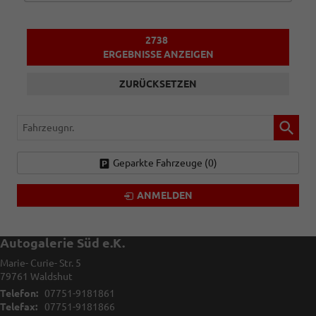
2738
ERGEBNISSE ANZEIGEN
ZURÜCKSETZEN
Fahrzeugnr.
Geparkte Fahrzeuge (
0
)
ANMELDEN
Autogalerie Süd e.K.
Marie- Curie- Str. 5
79761
Waldshut
Telefon:
07751-9181861
Telefax:
07751-9181866