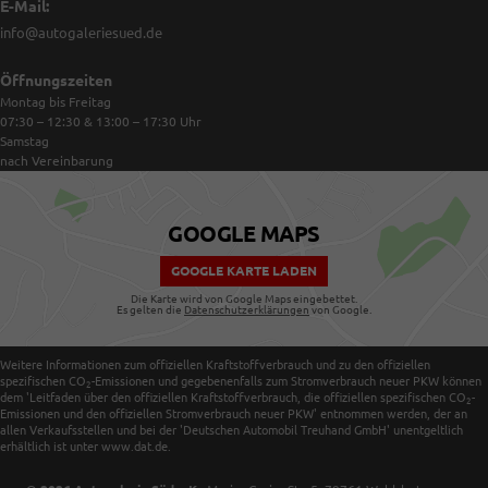
E-Mail:
info@autogaleriesued.de
Öffnungszeiten
Montag bis Freitag
07:30 – 12:30 & 13:00 – 17:30
Uhr
Samstag
nach Vereinbarung
GOOGLE MAPS
GOOGLE KARTE LADEN
Die Karte wird von Google Maps eingebettet.
Es gelten die
Datenschutzerklärungen
von Google.
Weitere Informationen zum offiziellen Kraftstoffverbrauch und zu den offiziellen
spezifischen CO
-Emissionen und gegebenenfalls zum Stromverbrauch neuer PKW können
2
dem 'Leitfaden über den offiziellen Kraftstoffverbrauch, die offiziellen spezifischen CO
-
2
Emissionen und den offiziellen Stromverbrauch neuer PKW' entnommen werden, der an
allen Verkaufsstellen und bei der 'Deutschen Automobil Treuhand GmbH' unentgeltlich
erhältlich ist unter www.dat.de.