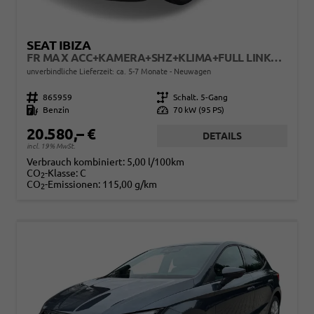
SEAT IBIZA
FR MAX ACC+KAMERA+SHZ+KLIMA+FULL LINK+PDC+LED+16" ALU+KESSY
unverbindliche Lieferzeit: ca. 5-7 Monate
Neuwagen
Fahrzeugnr.
865959
Getriebe
Schalt. 5-Gang
Kraftstoff
Benzin
Leistung
70 kW (95 PS)
20.580,– €
DETAILS
incl. 19% MwSt.
Verbrauch kombiniert:
5,00 l/100km
CO
-Klasse:
C
2
CO
-Emissionen:
115,00 g/km
2