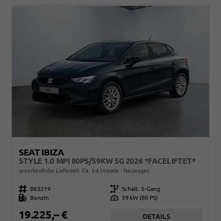
SEAT IBIZA
STYLE 1.0 MPI 80PS/59KW 5G 2026 *FACELIFTET*
unverbindliche Lieferzeit: Ca. 3-4 Monate
Neuwagen
Fahrzeugnr.
863219
Getriebe
Schalt. 5-Gang
Kraftstoff
Benzin
Leistung
59 kW (80 PS)
19.225,– €
DETAILS