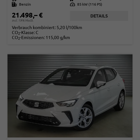
Kraftstoff
Benzin
Leistung
85 kW (116 PS)
21.498,– €
DETAILS
incl. 19% MwSt.
Verbrauch kombiniert:
5,20 l/100km
CO
-Klasse:
C
2
CO
-Emissionen:
115,00 g/km
2