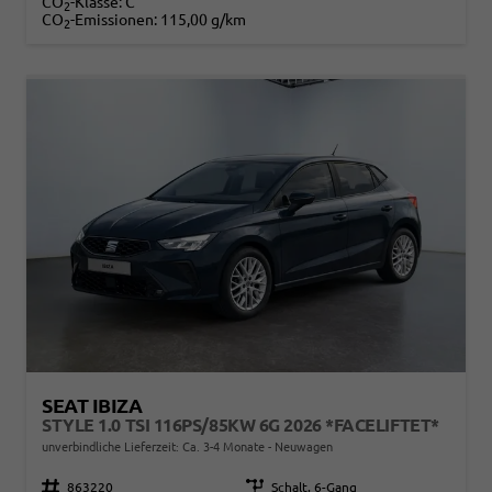
CO
-Klasse:
C
2
CO
-Emissionen:
115,00 g/km
2
SEAT IBIZA
STYLE 1.0 TSI 116PS/85KW 6G 2026 *FACELIFTET*
unverbindliche Lieferzeit: Ca. 3-4 Monate
Neuwagen
Fahrzeugnr.
863220
Getriebe
Schalt. 6-Gang