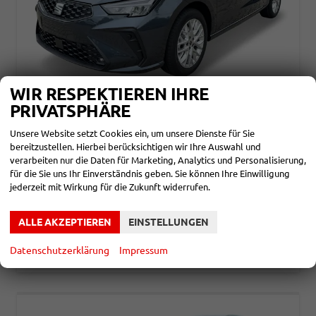
WIR RESPEKTIEREN IHRE
PRIVATSPHÄRE
SEAT IBIZA
STYLE FAMILY ACC+SHZ+KLIMA+FULL LINK+PDC+LED+16" ALU
Unsere Website setzt Cookies ein, um unsere Dienste für Sie
unverbindliche Lieferzeit: ca. 5-7 Monate
Neuwagen
bereitzustellen. Hierbei berücksichtigen wir Ihre Auswahl und
verarbeiten nur die Daten für Marketing, Analytics und Personalisierung,
Fahrzeugnr.
865958
Getriebe
Doppelkupplungsgetriebe (DSG)
für die Sie uns Ihr Einverständnis geben. Sie können Ihre Einwilligung
Kraftstoff
Benzin
Leistung
85 kW (116 PS)
jederzeit mit Wirkung für die Zukunft widerrufen.
20.980,– €
DETAILS
incl. 19% MwSt.
ALLE AKZEPTIEREN
EINSTELLUNGEN
Verbrauch kombiniert:
5,30 l/100km
CO
-Klasse:
D
2
Datenschutzerklärung
Impressum
CO
-Emissionen:
120,00 g/km
2