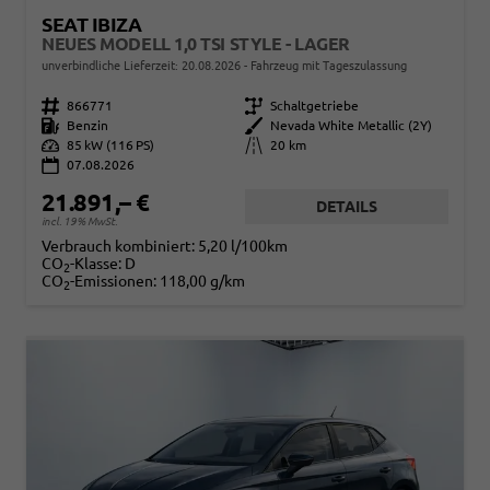
SEAT IBIZA
NEUES MODELL 1,0 TSI STYLE - LAGER
unverbindliche Lieferzeit:
20.08.2026
Fahrzeug mit Tageszulassung
Fahrzeugnr.
866771
Getriebe
Schaltgetriebe
Kraftstoff
Benzin
Außenfarbe
Nevada White Metallic (2Y)
Leistung
85 kW (116 PS)
Kilometerstand
20 km
07.08.2026
21.891,– €
DETAILS
incl. 19% MwSt.
Verbrauch kombiniert:
5,20 l/100km
CO
-Klasse:
D
2
CO
-Emissionen:
118,00 g/km
2