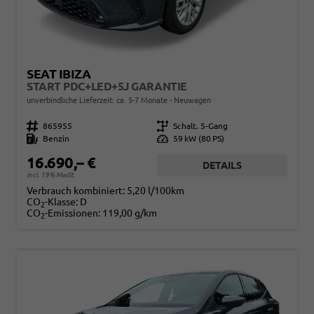
SEAT IBIZA
START PDC+LED+5J GARANTIE
unverbindliche Lieferzeit: ca. 5-7 Monate
Neuwagen
Fahrzeugnr.
865955
Getriebe
Schalt. 5-Gang
Kraftstoff
Benzin
Leistung
59 kW (80 PS)
16.690,– €
DETAILS
incl. 19% MwSt.
Verbrauch kombiniert:
5,20 l/100km
CO
-Klasse:
D
2
CO
-Emissionen:
119,00 g/km
2