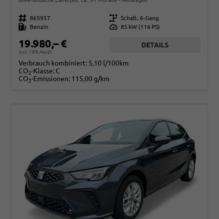
Fahrzeugnr.
865957
Getriebe
Schalt. 6-Gang
Kraftstoff
Benzin
Leistung
85 kW (116 PS)
19.980,– €
DETAILS
incl. 19% MwSt.
Verbrauch kombiniert:
5,10 l/100km
CO
-Klasse:
C
2
CO
-Emissionen:
115,00 g/km
2