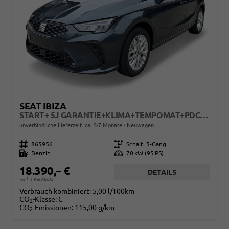
SEAT IBIZA
START+ 5J GARANTIE+KLIMA+TEMPOMAT+PDC+LED+16" ALU
unverbindliche Lieferzeit: ca. 5-7 Monate
Neuwagen
Fahrzeugnr.
865956
Getriebe
Schalt. 5-Gang
Kraftstoff
Benzin
Leistung
70 kW (95 PS)
18.390,– €
DETAILS
incl. 19% MwSt.
Verbrauch kombiniert:
5,00 l/100km
CO
-Klasse:
C
2
CO
-Emissionen:
115,00 g/km
2