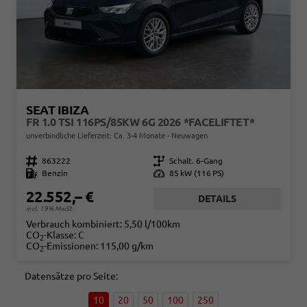
SEAT IBIZA
FR 1.0 TSI 116PS/85KW 6G 2026 *FACELIFTET*
unverbindliche Lieferzeit: Ca. 3-4 Monate
Neuwagen
Fahrzeugnr.
863222
Getriebe
Schalt. 6-Gang
Kraftstoff
Benzin
Leistung
85 kW (116 PS)
22.552,– €
DETAILS
incl. 19% MwSt.
Verbrauch kombiniert:
5,50 l/100km
CO
-Klasse:
C
2
CO
-Emissionen:
115,00 g/km
2
Datensätze pro Seite:
10
20
50
100
250