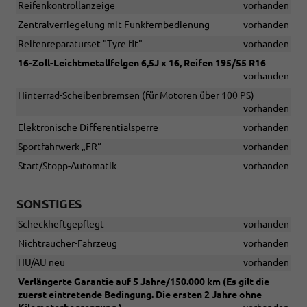
Reifenkontrollanzeige
vorhanden
Zentralverriegelung mit Funkfernbedienung
vorhanden
Reifenreparaturset "Tyre fit"
vorhanden
16-Zoll-Leichtmetallfelgen 6,5J x 16, Reifen 195/55 R16
vorhanden
Hinterrad-Scheibenbremsen (für Motoren über 100 PS)
vorhanden
Elektronische Differentialsperre
vorhanden
Sportfahrwerk „FR“
vorhanden
Start/Stopp-Automatik
vorhanden
SONSTIGES
Scheckheftgepflegt
vorhanden
Nichtraucher-Fahrzeug
vorhanden
HU/AU neu
vorhanden
Verlängerte Garantie auf 5 Jahre/150.000 km (Es gilt die
zuerst eintretende Bedingung. Die ersten 2 Jahre ohne