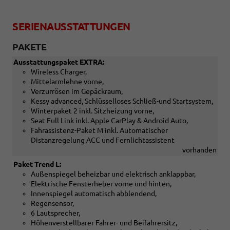
SERIENAUSSTATTUNGEN
PAKETE
Ausstattungspaket EXTRA:
Wireless Charger,
Mittelarmlehne vorne,
Verzurrösen im Gepäckraum,
Kessy advanced, Schlüsselloses Schließ-und Startsystem,
Winterpaket 2 inkl. Sitzheizung vorne,
Seat Full Link inkl. Apple CarPlay & Android Auto,
Fahrassistenz-Paket M inkl. Automatischer
Distanzregelung ACC und Fernlichtassistent
vorhanden
Paket Trend L:
Außenspiegel beheizbar und elektrisch anklappbar,
Elektrische Fensterheber vorne und hinten,
Innenspiegel automatisch abblendend,
Regensensor,
6 Lautsprecher,
Höhenverstellbarer Fahrer- und Beifahrersitz,