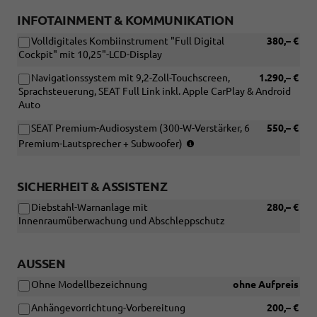
INFOTAINMENT & KOMMUNIKATION
Volldigitales Kombiinstrument "Full Digital
380,– €
Cockpit" mit 10,25"-LCD-Display
Navigationssystem mit 9,2-Zoll-Touchscreen,
1.290,– €
Sprachsteuerung, SEAT Full Link inkl. Apple CarPlay & Android
Auto
SEAT Premium-Audiosystem (300-W-Verstärker, 6
550,– €
(Nur
Premium-Lautsprecher + Subwoofer)
in
Verbindung
mit:
SICHERHEIT & ASSISTENZ
[ZN1]
Diebstahl-Warnanlage mit
280,– €
Navigationssystem
Innenraumüberwachung und Abschleppschutz
mit
9,2-
Zoll-
AUSSEN
Touchscreen,
Sprachsteuerung,
Ohne Modellbezeichnung
ohne Aufpreis
SEAT
Full
Anhängevorrichtung-Vorbereitung
200,– €
Link