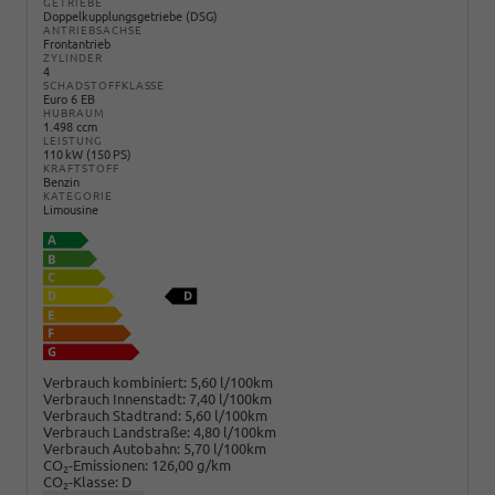
GETRIEBE
Doppelkupplungsgetriebe (DSG)
ANTRIEBSACHSE
Frontantrieb
ZYLINDER
4
SCHADSTOFFKLASSE
Euro 6 EB
HUBRAUM
1.498 ccm
LEISTUNG
110 kW (150 PS)
KRAFTSTOFF
Benzin
KATEGORIE
Limousine
Verbrauch kombiniert:
5,60 l/100km
Verbrauch Innenstadt:
7,40 l/100km
Verbrauch Stadtrand:
5,60 l/100km
Verbrauch Landstraße:
4,80 l/100km
Verbrauch Autobahn:
5,70 l/100km
CO
-Emissionen:
126,00 g/km
2
CO
-Klasse:
D
2