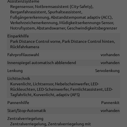
Assistenzsysteme
Regensensor, Notbremsassistent (City-Safety),
Berganfahrassistent, Spurhalteassistent,
Fußgängererkennung, Abstandstempomat adaptiv (ACC),
Verkehrzeichenerkennung, Müdigkeitserkennungs-Sensor,
Notrufsystem, Abstandswarner, Geschwindigkeitsbegrenzer
Einparkhilfe
Park Distance Control vorne, Park Distance Control hinten,
Rückfahrkamera
Fahrprofilauswahl
vorhanden
Innenspiegel automatisch abblendend
vorhanden
Lenkung
Servolenkung
Lichttechnik
Kurvenlicht, Lichtsensor, Nebelscheinwerfer, LED-
Rückleuchten, LED-Scheinwerfer, Fernlichtassistent, LED-
Tagfahrlicht, Kurvenlicht, adaptiv (AFS)
Pannenhilfe
Pannenkit
Start/Stop-Automatik
vorhanden
Zentralverriegelung
Zentralverriegelung, Zentralverriegelung mit