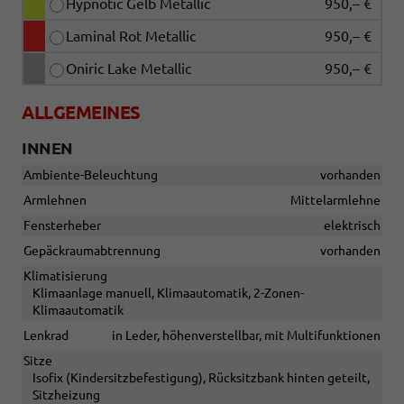
Hypnotic Gelb Metallic
950,– €
Laminal Rot Metallic
950,– €
Oniric Lake Metallic
950,– €
ALLGEMEINES
INNEN
Ambiente-Beleuchtung
vorhanden
Armlehnen
Mittelarmlehne
Fensterheber
elektrisch
Gepäckraumabtrennung
vorhanden
Klimatisierung
Klimaanlage manuell, Klimaautomatik, 2-Zonen-
Klimaautomatik
Lenkrad
in Leder, höhenverstellbar, mit Multifunktionen
Sitze
Isofix (Kindersitzbefestigung), Rücksitzbank hinten geteilt,
Sitzheizung