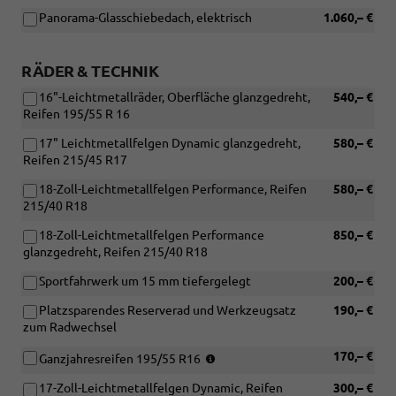
und
Panorama-Glasschiebedach, elektrisch
1.060,– €
[PG6]
Platzsparendes
Reserverad
RÄDER & TECHNIK
und
16"-Leichtmetallräder, Oberfläche glanzgedreht,
540,– €
Werkzeugsatz
Reifen 195/55 R 16
zum
Radwechsel)
17" Leichtmetallfelgen Dynamic glanzgedreht,
580,– €
Reifen 215/45 R17
18-Zoll-Leichtmetallfelgen Performance, Reifen
580,– €
215/40 R18
18-Zoll-Leichtmetallfelgen Performance
850,– €
glanzgedreht, Reifen 215/40 R18
Sportfahrwerk um 15 mm tiefergelegt
200,– €
Platzsparendes Reserverad und Werkzeugsatz
190,– €
zum Radwechsel
(Nicht
170,– €
Ganzjahresreifen 195/55 R16
in
17-Zoll-Leichtmetallfelgen Dynamic, Reifen
300,– €
Verbindung