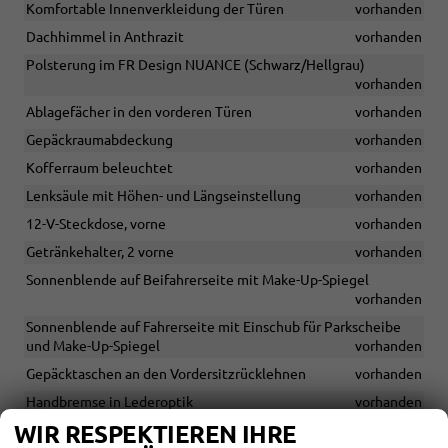
Komfortable Innenverkleidung der Türen
vorhanden
Dachhimmel in Anthrazit
vorhanden
Polsterung im FR Design NUANCE (Schwarz/Hellgrau)
vorhanden
Ablagefächer in den vorderen Türen
vorhanden
Gepäckraumabdeckung
vorhanden
Kofferraum beleuchtet
vorhanden
Lenksäule mit Höhen- und Längseinstellung
vorhanden
12-V-Steckdose, vorne
vorhanden
Getränkehalter, 2 vorne
vorhanden
Sonnenblende auf Beifahrerseite mit Make-Up-Spiegel
vorhanden
Sonnenblende auf Fahrerseite mit Einschub für Parkscheibe
und Make-Up-Spiegel
vorhanden
Gepäcktaschen an den Vordersitzrücklehnen
vorhanden
Handbremse in Lederoptik
vorhanden
WIR RESPEKTIEREN IHRE