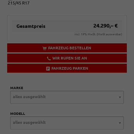
215/45 R17
mit:
[PUR]
17-
Zoll-
24.290,– €
Gesamtpreis
Leichtmetallfelgen
Dynamic,
incl. 19% MwSt. (MwSt ausweisbar)
[PUS]
17"
FAHRZEUG BESTELLEN
Leichtmetallfelgen
Dynamic
WIR RUFEN SIE AN
glanzgedreht,
[PUT]
FAHRZEUG PARKEN
18-
Zoll-
Leichtmetallfelgen
MARKE
Performance
und
alles ausgewählt
[PUV]
18-
Zoll-
MODELL
Leichtmetallfelgen
alles ausgewählt
Performance
glanzgedreht)