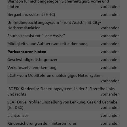
Warnton für nicht angelegten Sicherheitsgurt, vorne und
hinten
vorhanden
Berganfahrassistent (HHC)
vorhanden
Umfeldbeobachtungssystem "Front Assist" mit City-
Notbremsfunktion
vorhanden
Spurhalteassistent "Lane Assist"
vorhanden
Müdigkeits- und Aufmerksamkeitserkennung
vorhanden
Parksensoren hinten
vorhanden
Geschwindigkeitsbegrenzer
vorhanden
Verkehrszeichenerkennung
vorhanden
eCall - vom Mobiltelefon unabhängiges Notrufsystem
vorhanden
ISOFIX-Kindersitz-Sicherungssystem, in der 2. Sitzreihe links
und rechts
vorhanden
SEAT Drive Profile: Einstellung von Lenkung, Gas und Getriebe
(für DSG)
vorhanden
Lichtsensor
vorhanden
Kindersicherung an den hinteren Türen
vorhanden