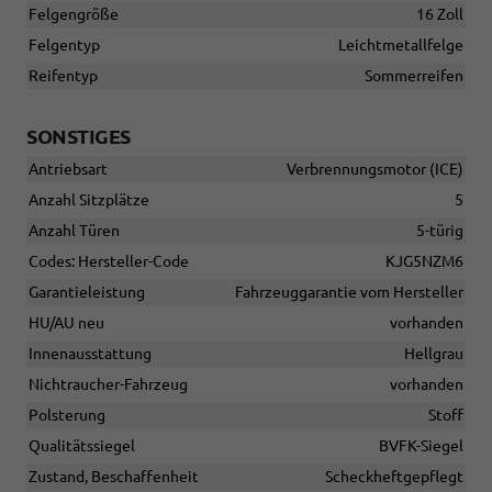
Felgengröße
16 Zoll
Felgentyp
Leichtmetallfelge
Reifentyp
Sommerreifen
SONSTIGES
Antriebsart
Verbrennungsmotor (ICE)
Anzahl Sitzplätze
5
Anzahl Türen
5-türig
Codes: Hersteller-Code
KJG5NZM6
Garantieleistung
Fahrzeuggarantie vom Hersteller
HU/AU neu
vorhanden
Innenausstattung
Hellgrau
Nichtraucher-Fahrzeug
vorhanden
Polsterung
Stoff
Qualitätssiegel
BVFK-Siegel
Zustand, Beschaffenheit
Scheckheftgepflegt