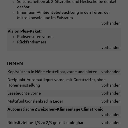
Seitenscheiben ab 2. Sitzreihe und Heckscheibe dunkel
getönt,
Innenraum-Ambientebeleuchtung in den Türen, der
Mittelkonsole und im Fußraum
vorhanden
Vision Plus-Paket:
Parksensoren vorne,
Rückfahrkamera
vorhanden
INNEN
Kopfstützen in Höhe einstellbar, vorne und hinten
vorhanden
Dreipunkt-Automatikgurt vorne, mit Gurtstraffer, ohne
Höheneinstellung
vorhanden
Leseleuchte vorne
vorhanden
Multifunktionslenkrad in Leder
vorhanden
Automatische Zweizonen-Klimaanlage Climatronic
vorhanden
Rücksitzlehne 1/3 zu 2/3 geteilt umlegbar
vorhanden