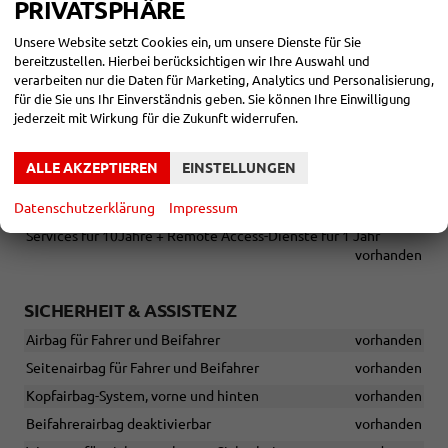
PRIVATSPHÄRE
INFOTAINMENT & KOMMUNIKATION
Volldigitales Kombiinstrument mit 8"-TFT-Display
Unsere Website setzt Cookies ein, um unsere Dienste für Sie
vorhanden
bereitzustellen. Hierbei berücksichtigen wir Ihre Auswahl und
verarbeiten nur die Daten für Marketing, Analytics und Personalisierung,
Infotainmentsystem mit 8,25"-Display
vorhanden
für die Sie uns Ihr Einverständnis geben. Sie können Ihre Einwilligung
Digitaler Radioempfang DAB+
vorhanden
jederzeit mit Wirkung für die Zukunft widerrufen.
Bluetooth-Schnittstelle mit integrierter Freisprechanlage und
Audio-Streaming
vorhanden
ALLE AKZEPTIEREN
EINSTELLUNGEN
USB-C-Schnittstelle
vorhanden
Datenschutzerklärung
Impressum
SEAT CONNECT - Safety & Service + Fernzugriff, Safety-
Services für 10Jahre + Remote Access-Dienste für 1 Jahr
vorhanden
SICHERHEIT & ASSISTENZ
Airbag für Fahrer und Beifahrer
vorhanden
Seitenairbag für Fahrer und Beifahrer
vorhanden
Kopfairbag-System, vorne und hinten
vorhanden
Beifahrerairbag deaktivierbar
vorhanden