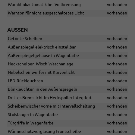
Warnblinkautomatik bei Vollbremsung
vorhanden
Warnton für nicht ausgeschaltetes Licht
vorhanden
AUSSEN
Getönte Scheiben
vorhanden
Außenspiegel elektrisch einstellbar
vorhanden
Außenspiegelgehäuse in Wagenfarbe
vorhanden
Heckscheiben-Wisch-Waschanlage
vorhanden
Nebelscheinwerfer mit Kurvenlicht
vorhanden
LED-Rückleuchten
vorhanden
Blinkleuchten in den Außenspiegeln
vorhanden
Drittes Bremslicht im Heckspoiler integriert
vorhanden
Scheibenwischer vorne mit Intervallschaltung
vorhanden
Stoßfänger in Wagenfarbe
vorhanden
Türgriffe in Wagenfarbe
vorhanden
Wärmeschutzverglasung Frontscheibe
vorhanden