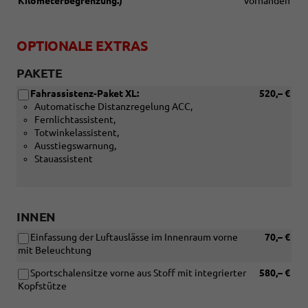
Kilometerbegrenzung.)
vorhanden
OPTIONALE EXTRAS
PAKETE
Fahrassistenz-Paket XL:
520,– €
Automatische Distanzregelung ACC,
Fernlichtassistent,
Totwinkelassistent,
Ausstiegswarnung,
Stauassistent
INNEN
Einfassung der Luftauslässe im Innenraum vorne
70,– €
mit Beleuchtung
Sportschalensitze vorne aus Stoff mit integrierter
580,– €
Kopfstütze