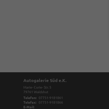
Autogalerie Süd e.K.
Marie- Curie- Str. 5
79761
Waldshut
Telefon:
07751-9181861
Telefax:
07751-9181866
E-Mail: