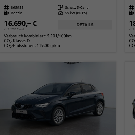
Fahrzeugnr.
865955
Getriebe
Schalt. 5-Gang
Fahrzeugnr.
Kraftstoff
Benzin
Leistung
59 kW (80 PS)
Kraftstoff
16.690,– €
1
DETAILS
incl. 19% MwSt.
incl
Verbrauch kombiniert:
5,20 l/100km
Ve
CO
-Klasse:
D
CO
2
CO
-Emissionen:
119,00 g/km
CO
2