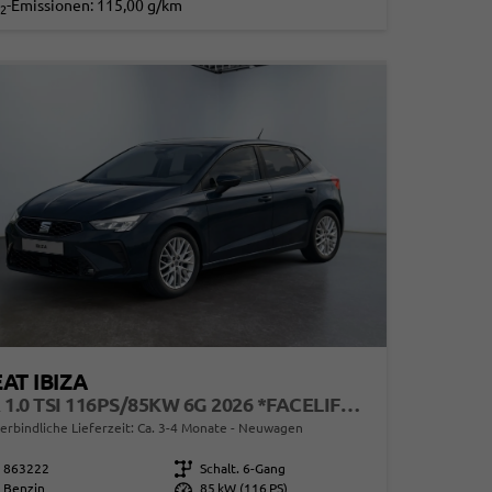
-Emissionen:
115,00 g/km
2
AT IBIZA
FR 1.0 TSI 116PS/85KW 6G 2026 *FACELIFTET*
erbindliche Lieferzeit: Ca. 3-4 Monate
Neuwagen
863222
Getriebe
Schalt. 6-Gang
Benzin
Leistung
85 kW (116 PS)