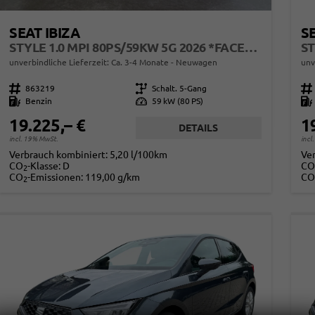
SEAT IBIZA
SE
STYLE 1.0 MPI 80PS/59KW 5G 2026 *FACELIFTET*
unverbindliche Lieferzeit: Ca. 3-4 Monate
Neuwagen
unv
Fahrzeugnr.
863219
Getriebe
Schalt. 5-Gang
Fahrzeugnr.
Kraftstoff
Benzin
Leistung
59 kW (80 PS)
Kraftstoff
19.225,– €
1
DETAILS
incl. 19% MwSt.
incl
Verbrauch kombiniert:
5,20 l/100km
Ve
CO
-Klasse:
D
CO
2
CO
-Emissionen:
119,00 g/km
CO
2