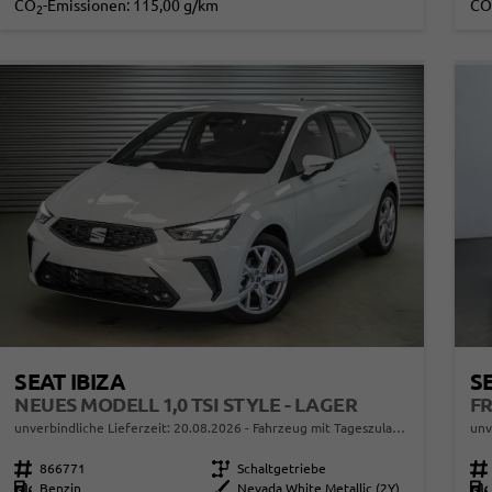
CO
-Emissionen:
115,00 g/km
CO
2
SEAT IBIZA
SE
NEUES MODELL 1,0 TSI STYLE - LAGER
unverbindliche Lieferzeit:
20.08.2026
Fahrzeug mit Tageszulassung
unv
Fahrzeugnr.
866771
Getriebe
Schaltgetriebe
Fahrzeugnr.
Kraftstoff
Benzin
Außenfarbe
Nevada White Metallic (2Y)
Kraftstoff