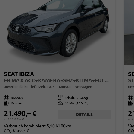
SEAT IBIZA
SE
FR MAX ACC+KAMERA+SHZ+KLIMA+FULL LINK+PDC+LED+16" ALU+KESSY
unverbindliche Lieferzeit: ca. 5-7 Monate
Neuwagen
unv
Fahrzeugnr.
865960
Getriebe
Schalt. 6-Gang
Fahrzeugnr.
Kraftstoff
Benzin
Leistung
85 kW (116 PS)
Kraftstoff
21.490,– €
2
DETAILS
incl. 19% MwSt.
incl
Verbrauch kombiniert:
5,10 l/100km
Ve
CO
-Klasse:
C
CO
2