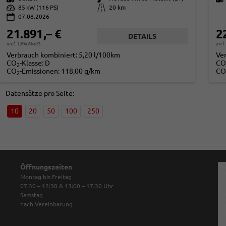
Leistung
85 kW (116 PS)
Kilometerstand
20 km
07.08.2026
21.891,– €
2
DETAILS
incl. 19% MwSt.
incl
Verbrauch kombiniert:
5,20 l/100km
Ve
CO
-Klasse:
D
CO
2
CO
-Emissionen:
118,00 g/km
CO
2
Datensätze pro Seite:
10
20
50
100
250
Öffnungszeiten
Montag bis Freitag
07:30 – 12:30 & 13:00 – 17:30
Uhr
Samstag
nach Vereinbarung