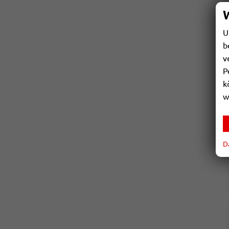
U
b
v
P
k
w
D