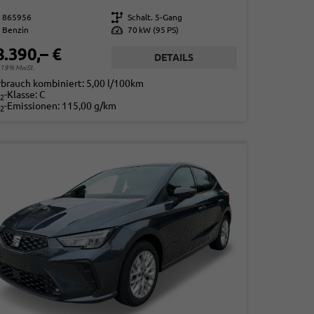
865956
Getriebe
Schalt. 5-Gang
Benzin
Leistung
70 kW (95 PS)
8.390,– €
DETAILS
. 19% MwSt.
rbrauch kombiniert:
5,00 l/100km
-Klasse:
C
2
-Emissionen:
115,00 g/km
2