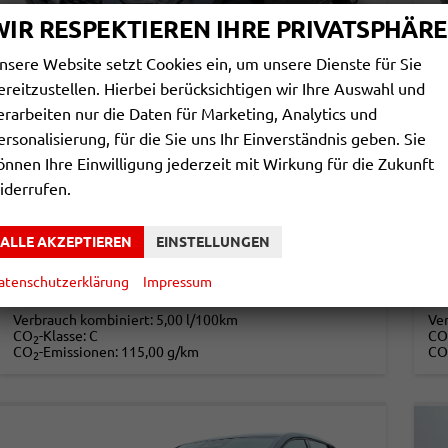
WIR RESPEKTIEREN IHRE PRIVATSPHÄRE
nsere Website setzt Cookies ein, um unsere Dienste für Sie
ereitzustellen. Hierbei berücksichtigen wir Ihre Auswahl und
erarbeiten nur die Daten für Marketing, Analytics und
ersonalisierung, für die Sie uns Ihr Einverständnis geben. Sie
SEAT IBIZA
SE
önnen Ihre Einwilligung jederzeit mit Wirkung für die Zukunft
FR MAX ACC+KAMERA+SHZ+KLIMA+FULL LINK+PDC+LED+16" ALU+KESSY
iderrufen.
unverbindliche Lieferzeit: ca. 5-7 Monate
Neuwagen
unv
Fahrzeugnr.
865959
Getriebe
Schalt. 5-Gang
Fahrzeugnr.
ALLE AKZEPTIEREN
EINSTELLUNGEN
Kraftstoff
Benzin
Leistung
70 kW (95 PS)
Kraftstoff
20.580,– €
2
atenschutzerklärung
Impressum
DETAILS
incl. 19% MwSt.
incl
Verbrauch kombiniert:
5,00 l/100km
Ve
CO
-Klasse:
C
CO
2
CO
-Emissionen:
115,00 g/km
CO
2