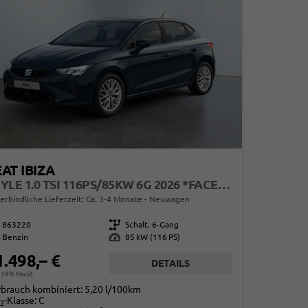
AT IBIZA
STYLE 1.0 TSI 116PS/85KW 6G 2026 *FACELIFTET*
erbindliche Lieferzeit: Ca. 3-4 Monate
Neuwagen
863220
Getriebe
Schalt. 6-Gang
Benzin
Leistung
85 kW (116 PS)
1.498,– €
DETAILS
. 19% MwSt.
rbrauch kombiniert:
5,20 l/100km
-Klasse:
C
2