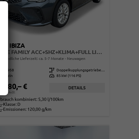
AT IBIZA
STYLE FAMILY ACC+SHZ+KLIMA+FULL LINK+PDC+LED+16" ALU
erbindliche Lieferzeit: ca. 5-7 Monate
Neuwagen
865958
Getriebe
Doppelkupplungsgetriebe (DSG)
Benzin
Leistung
85 kW (116 PS)
0.980,– €
DETAILS
. 19% MwSt.
rbrauch kombiniert:
5,30 l/100km
-Klasse:
D
2
-Emissionen:
120,00 g/km
2