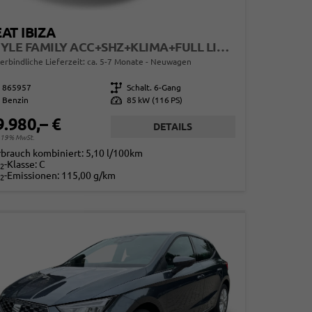
AT IBIZA
STYLE FAMILY ACC+SHZ+KLIMA+FULL LINK+PDC+LED+16" ALU
erbindliche Lieferzeit: ca. 5-7 Monate
Neuwagen
865957
Getriebe
Schalt. 6-Gang
Benzin
Leistung
85 kW (116 PS)
9.980,– €
DETAILS
. 19% MwSt.
rbrauch kombiniert:
5,10 l/100km
-Klasse:
C
2
-Emissionen:
115,00 g/km
2