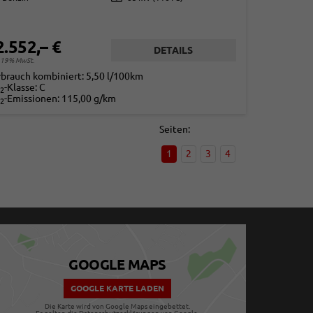
2.552,– €
DETAILS
. 19% MwSt.
rbrauch kombiniert:
5,50 l/100km
-Klasse:
C
2
-Emissionen:
115,00 g/km
2
Seiten:
1
2
3
4
GOOGLE MAPS
GOOGLE KARTE LADEN
Die Karte wird von Google Maps eingebettet.