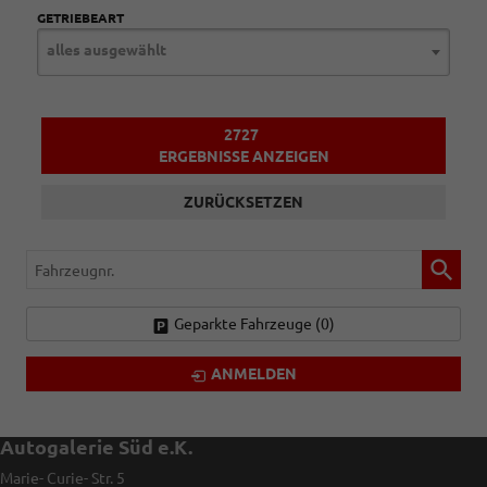
GETRIEBEART
alles ausgewählt
2727
ERGEBNISSE ANZEIGEN
ZURÜCKSETZEN
Fahrzeugnr.
Geparkte Fahrzeuge (
0
)
ANMELDEN
Autogalerie Süd e.K.
Marie- Curie- Str. 5