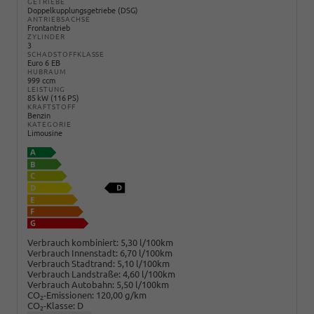
GETRIEBE
Doppelkupplungsgetriebe (DSG)
ANTRIEBSACHSE
Frontantrieb
ZYLINDER
3
SCHADSTOFFKLASSE
Euro 6 EB
HUBRAUM
999 ccm
LEISTUNG
85 kW (116 PS)
KRAFTSTOFF
Benzin
KATEGORIE
Limousine
Verbrauch kombiniert:
5,30 l/100km
Verbrauch Innenstadt:
6,70 l/100km
Verbrauch Stadtrand:
5,10 l/100km
Verbrauch Landstraße:
4,60 l/100km
Verbrauch Autobahn:
5,50 l/100km
CO
-Emissionen:
120,00 g/km
2
CO
-Klasse:
D
2