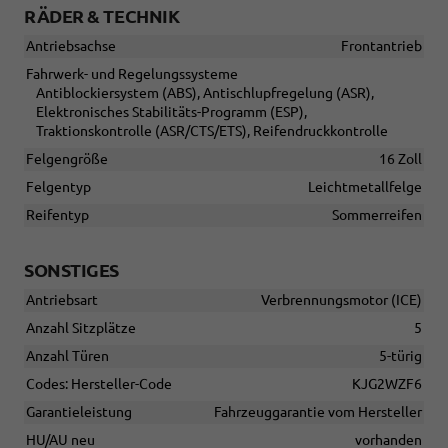
RÄDER & TECHNIK
Antriebsachse
Frontantrieb
Fahrwerk- und Regelungssysteme
Antiblockiersystem (ABS), Antischlupfregelung (ASR),
Elektronisches Stabilitäts-Programm (ESP),
Traktionskontrolle (ASR/CTS/ETS), Reifendruckkontrolle
Felgengröße
16 Zoll
Felgentyp
Leichtmetallfelge
Reifentyp
Sommerreifen
SONSTIGES
Antriebsart
Verbrennungsmotor (ICE)
Anzahl Sitzplätze
5
Anzahl Türen
5-türig
Codes: Hersteller-Code
KJG2WZF6
Garantieleistung
Fahrzeuggarantie vom Hersteller
HU/AU neu
vorhanden