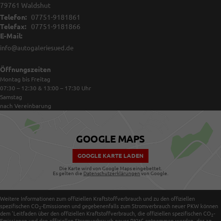
79761
Waldshut
Telefon:
07751-9181861
Telefax:
07751-9181866
E-Mail:
info@autogaleriesued.de
Öffnungszeiten
Montag bis Freitag
07:30 – 12:30 & 13:00 – 17:30
Uhr
Samstag
nach Vereinbarung
GOOGLE MAPS
GOOGLE KARTE LADEN
Die Karte wird von Google Maps eingebettet.
Es gelten die
Datenschutzerklärungen
von Google.
Weitere Informationen zum offiziellen Kraftstoffverbrauch und zu den offiziellen
spezifischen CO
-Emissionen und gegebenenfalls zum Stromverbrauch neuer PKW können
2
dem 'Leitfaden über den offiziellen Kraftstoffverbrauch, die offiziellen spezifischen CO
-
2
Emissionen und den offiziellen Stromverbrauch neuer PKW' entnommen werden, der an