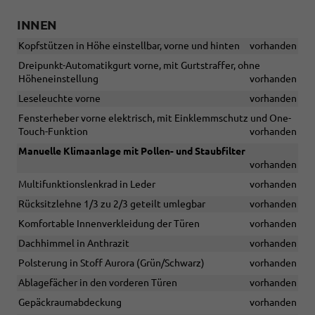
INNEN
Kopfstützen in Höhe einstellbar, vorne und hinten
vorhanden
Dreipunkt-Automatikgurt vorne, mit Gurtstraffer, ohne
Höheneinstellung
vorhanden
Leseleuchte vorne
vorhanden
Fensterheber vorne elektrisch, mit Einklemmschutz und One-
Touch-Funktion
vorhanden
Manuelle Klimaanlage mit Pollen- und Staubfilter
vorhanden
Multifunktionslenkrad in Leder
vorhanden
Rücksitzlehne 1/3 zu 2/3 geteilt umlegbar
vorhanden
Komfortable Innenverkleidung der Türen
vorhanden
Dachhimmel in Anthrazit
vorhanden
Polsterung in Stoff Aurora (Grün/Schwarz)
vorhanden
Ablagefächer in den vorderen Türen
vorhanden
Gepäckraumabdeckung
vorhanden