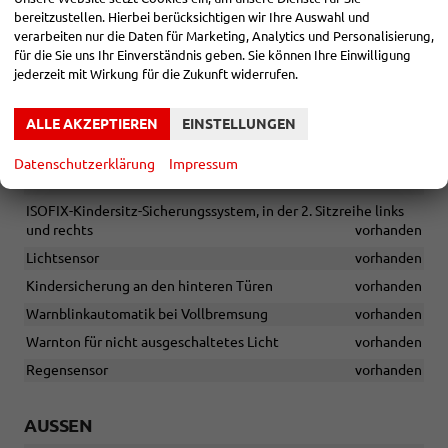
bereitzustellen. Hierbei berücksichtigen wir Ihre Auswahl und
Spurhalteassistent "Lane Assist"
vorhanden
verarbeiten nur die Daten für Marketing, Analytics und Personalisierung,
Müdigkeits- und Aufmerksamkeitserkennung
vorhanden
für die Sie uns Ihr Einverständnis geben. Sie können Ihre Einwilligung
jederzeit mit Wirkung für die Zukunft widerrufen.
Parksensoren hinten
vorhanden
Geschwindigkeitsbegrenzer
vorhanden
ALLE AKZEPTIEREN
EINSTELLUNGEN
Verkehrszeichenerkennung
vorhanden
Datenschutzerklärung
Impressum
eCall - vom Mobiltelefon unabhängiges Notrufsystem
vorhanden
ISOFIX-Kindersitz-Sicherungssystem, in der 2. Sitzreihe links
und rechts
vorhanden
Lichtsensor
vorhanden
Kindersicherung an den hinteren Türen
vorhanden
Warnblinkautomatik bei Vollbremsung
vorhanden
Warnton für nicht ausgeschaltetes Licht
vorhanden
Regensensor
vorhanden
AUSSEN