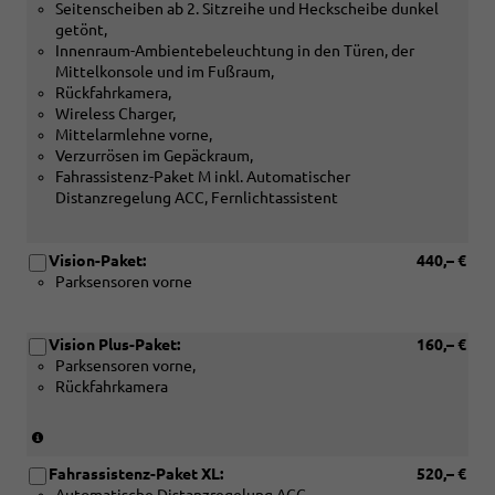
Seitenscheiben ab 2. Sitzreihe und Heckscheibe dunkel
getönt,
Innenraum-Ambientebeleuchtung in den Türen, der
Mittelkonsole und im Fußraum,
Rückfahrkamera,
Wireless Charger,
Mittelarmlehne vorne,
Verzurrösen im Gepäckraum,
Fahrassistenz-Paket M inkl. Automatischer
Distanzregelung ACC, Fernlichtassistent
Vision-Paket:
440,– €
Parksensoren vorne
Vision Plus-Paket:
160,– €
Parksensoren vorne,
Rückfahrkamera
(Nicht
in
Fahrassistenz-Paket XL:
520,– €
Verbindung