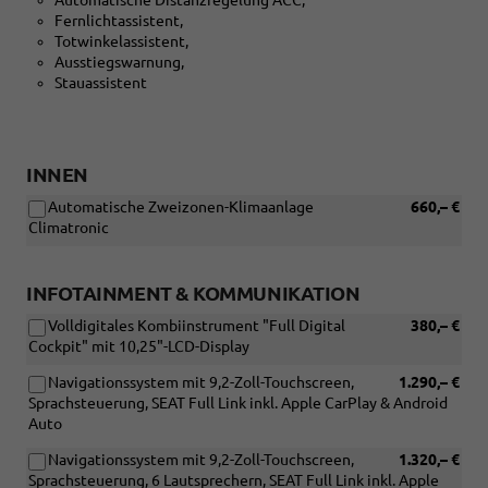
Automatische Distanzregelung ACC,
mit
Fernlichtassistent,
[P22]
Totwinkelassistent,
Ausstattungspaket
Ausstiegswarnung,
PREMIUM)
Stauassistent
INNEN
Automatische Zweizonen-Klimaanlage
660,– €
Climatronic
INFOTAINMENT & KOMMUNIKATION
Volldigitales Kombiinstrument "Full Digital
380,– €
Cockpit" mit 10,25"-LCD-Display
Navigationssystem mit 9,2-Zoll-Touchscreen,
1.290,– €
Sprachsteuerung, SEAT Full Link inkl. Apple CarPlay & Android
Auto
Navigationssystem mit 9,2-Zoll-Touchscreen,
1.320,– €
Sprachsteuerung, 6 Lautsprechern, SEAT Full Link inkl. Apple