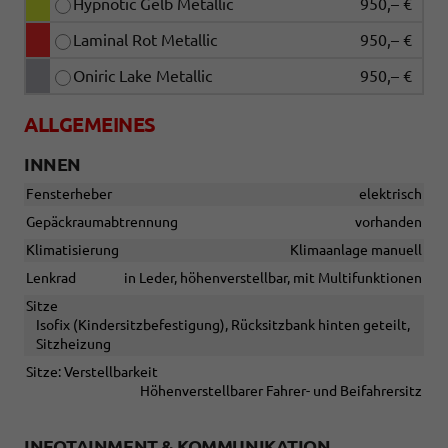
Hypnotic Gelb Metallic
950,– €
Laminal Rot Metallic
950,– €
Oniric Lake Metallic
950,– €
ALLGEMEINES
INNEN
Fensterheber
elektrisch
Gepäckraumabtrennung
vorhanden
Klimatisierung
Klimaanlage manuell
Lenkrad
in Leder, höhenverstellbar, mit Multifunktionen
Sitze
Isofix (Kindersitzbefestigung), Rücksitzbank hinten geteilt,
Sitzheizung
Sitze: Verstellbarkeit
Höhenverstellbarer Fahrer- und Beifahrersitz
INFOTAINMENT & KOMMUNIKATION