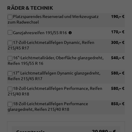
RÄDER & TECHNIK
Platzsparendes Reserverad und Werkzeugsatz
190,– €
zum Radwechsel
(Nicht
170,– €
Ganzjahresreifen 195/55 R16
in
17-Zoll-Leichtmetallfelgen Dynamic, Reifen
300,– €
Verbindung
215/45 R17
mit:
[PUR]
16"-Leichtmetallräder, Oberfläche glanzgedreht,
540,– €
17-
Reifen 195/55 R 16
Zoll-
Leichtmetallfelgen
17" Leichtmetallfelgen Dynamic glanzgedreht,
580,– €
Dynamic,
Reifen 215/45 R17
[PUS]
17"
18-Zoll-Leichtmetallfelgen Performance, Reifen
580,– €
Leichtmetallfelgen
215/40 R18
Dynamic
18-Zoll-Leichtmetallfelgen Performance
850,– €
glanzgedreht,
glanzgedreht, Reifen 215/40 R18
[PUT]
18-
Zoll-
Leichtmetallfelgen
20.980,– €