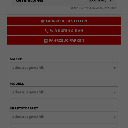
Gesamtpreis
Performance
und
incl. 19% MwSt. (MwSt ausweisbar)
[PUV]
18-
FAHRZEUG BESTELLEN
Zoll-
Leichtmetallfelgen
WIR RUFEN SIE AN
Performance
glanzgedreht)
FAHRZEUG PARKEN
MARKE
alles ausgewählt
MODELL
alles ausgewählt
KRAFTSTOFFART
alles ausgewählt