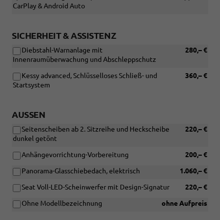
CarPlay & Android Auto
SICHERHEIT & ASSISTENZ
Diebstahl-Warnanlage mit
280,– €
Innenraumüberwachung und Abschleppschutz
Kessy advanced, Schlüsselloses Schließ- und
360,– €
Startsystem
AUSSEN
Seitenscheiben ab 2. Sitzreihe und Heckscheibe
220,– €
dunkel getönt
Anhängevorrichtung-Vorbereitung
200,– €
Panorama-Glasschiebedach, elektrisch
1.060,– €
Seat Voll-LED-Scheinwerfer mit Design-Signatur
220,– €
Ohne Modellbezeichnung
ohne Aufpreis