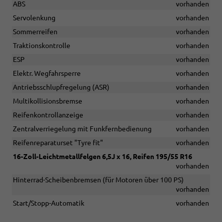
ABS
vorhanden
Servolenkung
vorhanden
Sommerreifen
vorhanden
Traktionskontrolle
vorhanden
ESP
vorhanden
Elektr. Wegfahrsperre
vorhanden
Antriebsschlupfregelung (ASR)
vorhanden
Multikollisionsbremse
vorhanden
Reifenkontrollanzeige
vorhanden
Zentralverriegelung mit Funkfernbedienung
vorhanden
Reifenreparaturset "Tyre fit"
vorhanden
16-Zoll-Leichtmetallfelgen 6,5J x 16, Reifen 195/55 R16
vorhanden
Hinterrad-Scheibenbremsen (für Motoren über 100 PS)
vorhanden
Start/Stopp-Automatik
vorhanden