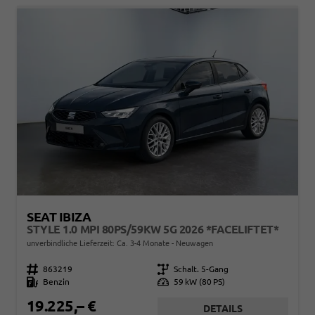
SEAT IBIZA
STYLE 1.0 MPI 80PS/59KW 5G 2026 *FACELIFTET*
unverbindliche Lieferzeit: Ca. 3-4 Monate
Neuwagen
Fahrzeugnr.
863219
Getriebe
Schalt. 5-Gang
Kraftstoff
Benzin
Leistung
59 kW (80 PS)
19.225,– €
DETAILS