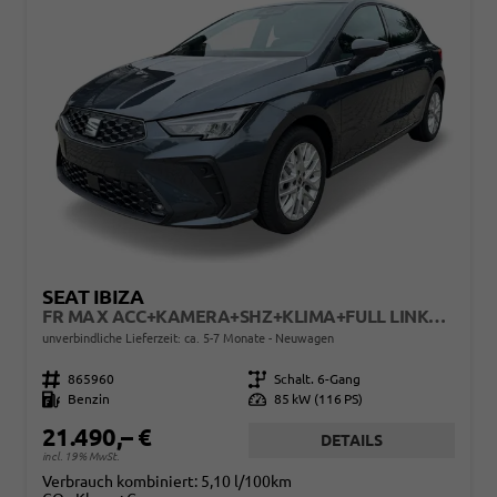
SEAT IBIZA
FR MAX ACC+KAMERA+SHZ+KLIMA+FULL LINK+PDC+LED+16" ALU+KESSY
unverbindliche Lieferzeit: ca. 5-7 Monate
Neuwagen
Fahrzeugnr.
865960
Getriebe
Schalt. 6-Gang
Kraftstoff
Benzin
Leistung
85 kW (116 PS)
21.490,– €
DETAILS
incl. 19% MwSt.
Verbrauch kombiniert:
5,10 l/100km