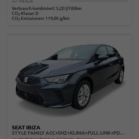
incl. 19% MwSt.
Verbrauch kombiniert:
5,20 l/100km
CO
-Klasse:
D
2
CO
-Emissionen:
119,00 g/km
2
SEAT IBIZA
STYLE FAMILY ACC+SHZ+KLIMA+FULL LINK+PDC+LED+16" ALU
unverbindliche Lieferzeit: ca. 5-7 Monate
Neuwagen