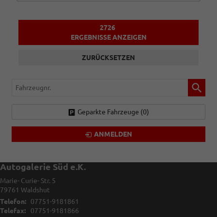
2726
ERGEBNISSE ANZEIGEN
ZURÜCKSETZEN
Fahrzeugnr.
Geparkte Fahrzeuge (
0
)
ANMELDEN
Autogalerie Süd e.K.
Marie- Curie- Str. 5
79761
Waldshut
Telefon:
07751-9181861
Telefax:
07751-9181866