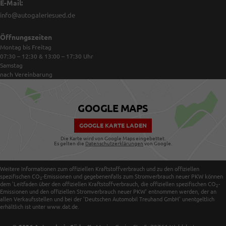
E-Mail:
info@autogaleriesued.de
Öffnungszeiten
Montag bis Freitag
07:30 – 12:30 & 13:00 – 17:30
Uhr
Samstag
nach Vereinbarung
GOOGLE MAPS
GOOGLE KARTE LADEN
Die Karte wird von Google Maps eingebettet.
Es gelten die
Datenschutzerklärungen
von Google.
Weitere Informationen zum offiziellen Kraftstoffverbrauch und zu den offiziellen
spezifischen CO
-Emissionen und gegebenenfalls zum Stromverbrauch neuer PKW können
2
dem 'Leitfaden über den offiziellen Kraftstoffverbrauch, die offiziellen spezifischen CO
-
2
Emissionen und den offiziellen Stromverbrauch neuer PKW' entnommen werden, der an
allen Verkaufsstellen und bei der 'Deutschen Automobil Treuhand GmbH' unentgeltlich
erhältlich ist unter www.dat.de.