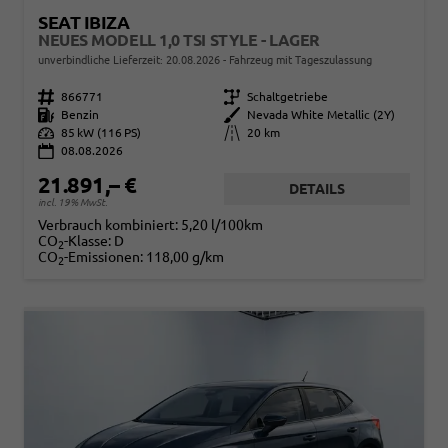
SEAT IBIZA
NEUES MODELL 1,0 TSI STYLE - LAGER
unverbindliche Lieferzeit:
20.08.2026
Fahrzeug mit Tageszulassung
Fahrzeugnr.
866771
Getriebe
Schaltgetriebe
Kraftstoff
Benzin
Außenfarbe
Nevada White Metallic (2Y)
Leistung
85 kW (116 PS)
Kilometerstand
20 km
08.08.2026
21.891,– €
DETAILS
incl. 19% MwSt.
Verbrauch kombiniert:
5,20 l/100km
CO
-Klasse:
D
2
CO
-Emissionen:
118,00 g/km
2