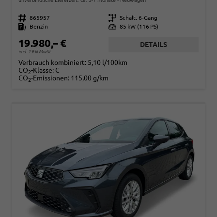
Fahrzeugnr.
865957
Getriebe
Schalt. 6-Gang
Kraftstoff
Benzin
Leistung
85 kW (116 PS)
19.980,– €
DETAILS
incl. 19% MwSt.
Verbrauch kombiniert:
5,10 l/100km
CO
-Klasse:
C
2
CO
-Emissionen:
115,00 g/km
2