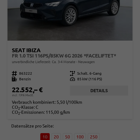
SEAT IBIZA
FR 1.0 TSI 116PS/85KW 6G 2026 *FACELIFTET*
unverbindliche Lieferzeit: Ca. 3-4 Monate
Neuwagen
Fahrzeugnr.
863222
Getriebe
Schalt. 6-Gang
Kraftstoff
Benzin
Leistung
85 kW (116 PS)
22.552,– €
DETAILS
incl. 19% MwSt.
Verbrauch kombiniert:
5,50 l/100km
CO
-Klasse:
C
2
CO
-Emissionen:
115,00 g/km
2
Datensätze pro Seite:
10
20
50
100
250