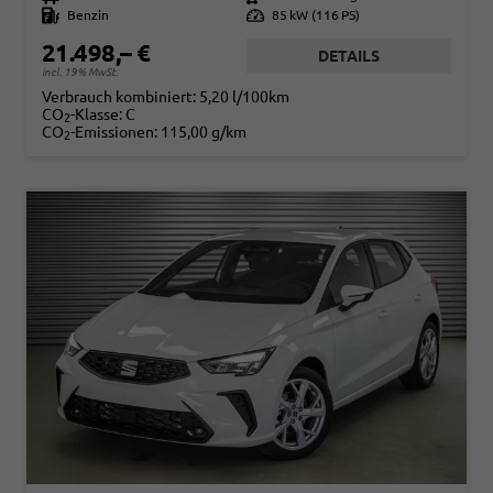
Kraftstoff
Benzin
Leistung
85 kW (116 PS)
21.498,– €
DETAILS
incl. 19% MwSt.
Verbrauch kombiniert:
5,20 l/100km
CO
-Klasse:
C
2
CO
-Emissionen:
115,00 g/km
2