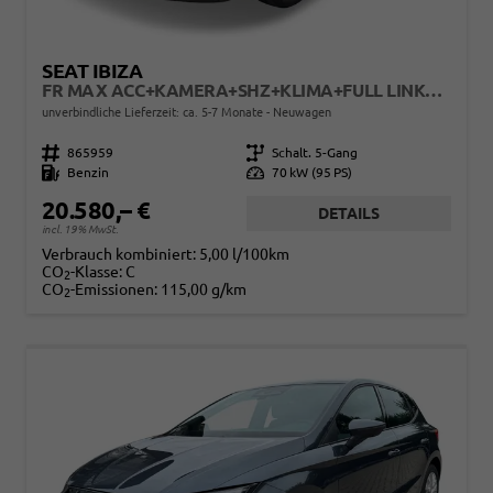
SEAT IBIZA
FR MAX ACC+KAMERA+SHZ+KLIMA+FULL LINK+PDC+LED+16" ALU+KESSY
unverbindliche Lieferzeit: ca. 5-7 Monate
Neuwagen
Fahrzeugnr.
865959
Getriebe
Schalt. 5-Gang
Kraftstoff
Benzin
Leistung
70 kW (95 PS)
20.580,– €
DETAILS
incl. 19% MwSt.
Verbrauch kombiniert:
5,00 l/100km
CO
-Klasse:
C
2
CO
-Emissionen:
115,00 g/km
2