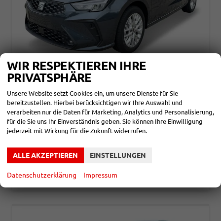
WIR RESPEKTIEREN IHRE
PRIVATSPHÄRE
SEAT IBIZA
STYLE FAMILY ACC+SHZ+KLIMA+FULL LINK+PDC+LED+16" ALU
Unsere Website setzt Cookies ein, um unsere Dienste für Sie
unverbindliche Lieferzeit: ca. 5-7 Monate
Neuwagen
bereitzustellen. Hierbei berücksichtigen wir Ihre Auswahl und
verarbeiten nur die Daten für Marketing, Analytics und Personalisierung,
Fahrzeugnr.
865958
Getriebe
Doppelkupplungsgetriebe (DSG)
für die Sie uns Ihr Einverständnis geben. Sie können Ihre Einwilligung
Kraftstoff
Benzin
Leistung
85 kW (116 PS)
jederzeit mit Wirkung für die Zukunft widerrufen.
20.980,– €
DETAILS
incl. 19% MwSt.
ALLE AKZEPTIEREN
EINSTELLUNGEN
Verbrauch kombiniert:
5,30 l/100km
CO
-Klasse:
D
2
Datenschutzerklärung
Impressum
CO
-Emissionen:
120,00 g/km
2