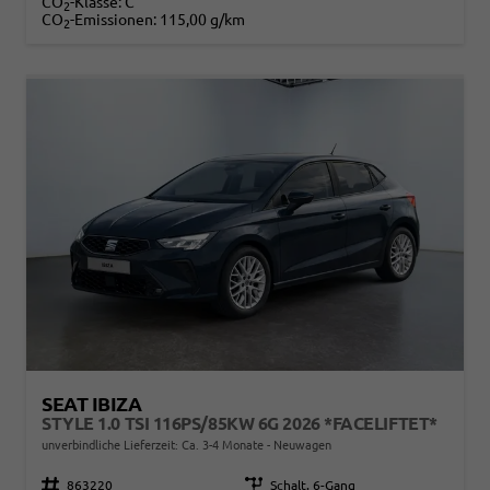
CO
-Klasse:
C
2
CO
-Emissionen:
115,00 g/km
2
SEAT IBIZA
STYLE 1.0 TSI 116PS/85KW 6G 2026 *FACELIFTET*
unverbindliche Lieferzeit: Ca. 3-4 Monate
Neuwagen
Fahrzeugnr.
863220
Getriebe
Schalt. 6-Gang