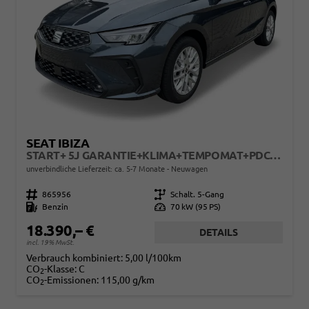
SEAT IBIZA
START+ 5J GARANTIE+KLIMA+TEMPOMAT+PDC+LED+16" ALU
unverbindliche Lieferzeit: ca. 5-7 Monate
Neuwagen
Fahrzeugnr.
865956
Getriebe
Schalt. 5-Gang
Kraftstoff
Benzin
Leistung
70 kW (95 PS)
18.390,– €
DETAILS
incl. 19% MwSt.
Verbrauch kombiniert:
5,00 l/100km
CO
-Klasse:
C
2
CO
-Emissionen:
115,00 g/km
2