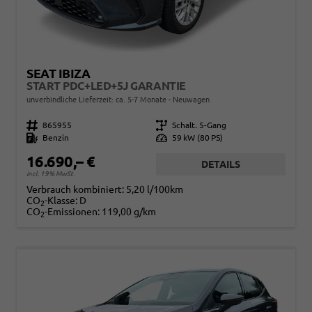
SEAT IBIZA
START PDC+LED+5J GARANTIE
unverbindliche Lieferzeit: ca. 5-7 Monate
Neuwagen
Fahrzeugnr.
865955
Getriebe
Schalt. 5-Gang
Kraftstoff
Benzin
Leistung
59 kW (80 PS)
16.690,– €
DETAILS
incl. 19% MwSt.
Verbrauch kombiniert:
5,20 l/100km
CO
-Klasse:
D
2
CO
-Emissionen:
119,00 g/km
2