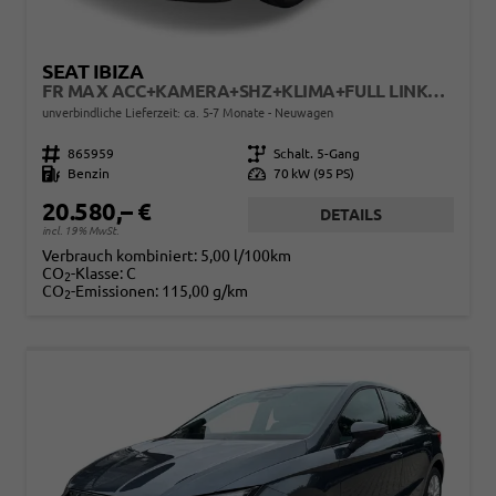
SEAT IBIZA
FR MAX ACC+KAMERA+SHZ+KLIMA+FULL LINK+PDC+LED+16" ALU+KESSY
unverbindliche Lieferzeit: ca. 5-7 Monate
Neuwagen
Fahrzeugnr.
865959
Getriebe
Schalt. 5-Gang
Kraftstoff
Benzin
Leistung
70 kW (95 PS)
20.580,– €
DETAILS
incl. 19% MwSt.
Verbrauch kombiniert:
5,00 l/100km
CO
-Klasse:
C
2
CO
-Emissionen:
115,00 g/km
2