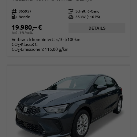
Fahrzeugnr.
865957
Getriebe
Schalt. 6-Gang
Kraftstoff
Benzin
Leistung
85 kW (116 PS)
19.980,– €
DETAILS
incl. 19% MwSt.
Verbrauch kombiniert:
5,10 l/100km
CO
-Klasse:
C
2
CO
-Emissionen:
115,00 g/km
2