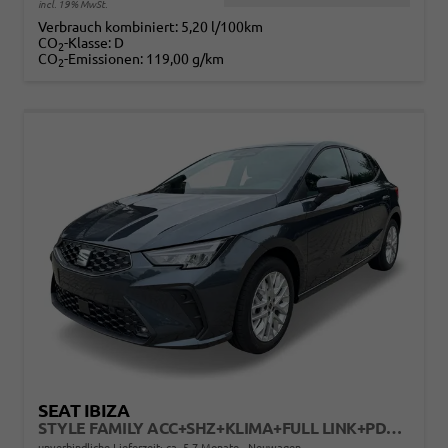
incl. 19% MwSt.
Verbrauch kombiniert:
5,20 l/100km
CO
-Klasse:
D
2
CO
-Emissionen:
119,00 g/km
2
SEAT IBIZA
STYLE FAMILY ACC+SHZ+KLIMA+FULL LINK+PDC+LED+16" ALU
unverbindliche Lieferzeit: ca. 5-7 Monate
Neuwagen