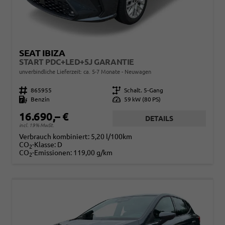
SEAT IBIZA
START PDC+LED+5J GARANTIE
unverbindliche Lieferzeit: ca. 5-7 Monate
Neuwagen
Fahrzeugnr.
865955
Getriebe
Schalt. 5-Gang
Kraftstoff
Benzin
Leistung
59 kW (80 PS)
16.690,– €
DETAILS
incl. 19% MwSt.
Verbrauch kombiniert:
5,20 l/100km
CO
-Klasse:
D
2
CO
-Emissionen:
119,00 g/km
2