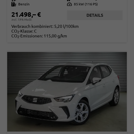
Kraftstoff
Benzin
Leistung
85 kW (116 PS)
21.498,– €
DETAILS
incl. 19% MwSt.
Verbrauch kombiniert:
5,20 l/100km
CO
-Klasse:
C
2
CO
-Emissionen:
115,00 g/km
2