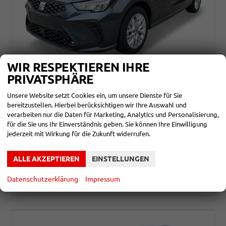
WIR RESPEKTIEREN IHRE
PRIVATSPHÄRE
SEAT IBIZA
STYLE FAMILY ACC+SHZ+KLIMA+FULL LINK+PDC+LED+16" ALU
Unsere Website setzt Cookies ein, um unsere Dienste für Sie
unverbindliche Lieferzeit: ca. 5-7 Monate
Neuwagen
bereitzustellen. Hierbei berücksichtigen wir Ihre Auswahl und
verarbeiten nur die Daten für Marketing, Analytics und Personalisierung,
Fahrzeugnr.
865958
Getriebe
Doppelkupplungsgetriebe (DSG)
für die Sie uns Ihr Einverständnis geben. Sie können Ihre Einwilligung
Kraftstoff
Benzin
Leistung
85 kW (116 PS)
jederzeit mit Wirkung für die Zukunft widerrufen.
20.980,– €
DETAILS
incl. 19% MwSt.
ALLE AKZEPTIEREN
EINSTELLUNGEN
Verbrauch kombiniert:
5,30 l/100km
CO
-Klasse:
D
2
Datenschutzerklärung
Impressum
CO
-Emissionen:
120,00 g/km
2