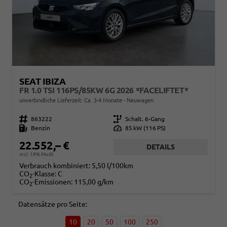
SEAT IBIZA
FR 1.0 TSI 116PS/85KW 6G 2026 *FACELIFTET*
unverbindliche Lieferzeit: Ca. 3-4 Monate
Neuwagen
Fahrzeugnr.
863222
Getriebe
Schalt. 6-Gang
Kraftstoff
Benzin
Leistung
85 kW (116 PS)
22.552,– €
DETAILS
incl. 19% MwSt.
Verbrauch kombiniert:
5,50 l/100km
CO
-Klasse:
C
2
CO
-Emissionen:
115,00 g/km
2
Datensätze pro Seite:
10
20
50
100
250