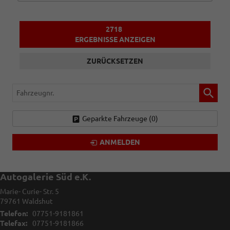
2718
ERGEBNISSE ANZEIGEN
ZURÜCKSETZEN
Fahrzeugnr.
Geparkte Fahrzeuge (
0
)
ANMELDEN
Autogalerie Süd e.K.
Marie- Curie- Str. 5
79761
Waldshut
Telefon:
07751-9181861
Telefax:
07751-9181866