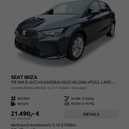
SEAT IBIZA
FR MAX ACC+KAMERA+SHZ+KLIMA+FULL LINK+PDC+LED+16" ALU+KESSY
unverbindliche Lieferzeit: ca. 5-7 Monate
Neuwagen
Fahrzeugnr.
865960
Getriebe
Schalt. 6-Gang
Kraftstoff
Benzin
Leistung
85 kW (116 PS)
21.490,– €
DETAILS
incl. 19% MwSt.
Verbrauch kombiniert:
5,10 l/100km