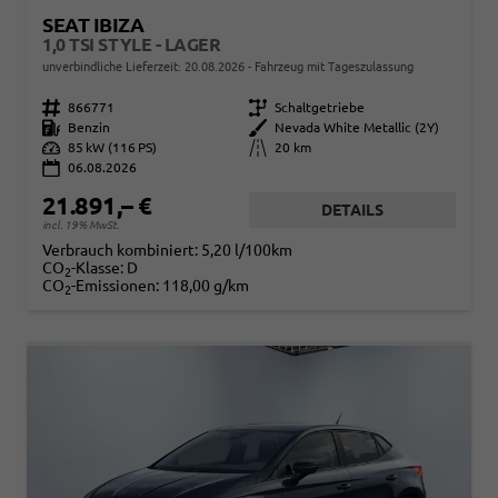
SEAT IBIZA
1,0 TSI STYLE - LAGER
unverbindliche Lieferzeit:
20.08.2026
Fahrzeug mit Tageszulassung
Fahrzeugnr.
866771
Getriebe
Schaltgetriebe
Kraftstoff
Benzin
Außenfarbe
Nevada White Metallic (2Y)
Leistung
85 kW (116 PS)
Kilometerstand
20 km
06.08.2026
21.891,– €
DETAILS
incl. 19% MwSt.
Verbrauch kombiniert:
5,20 l/100km
CO
-Klasse:
D
2
CO
-Emissionen:
118,00 g/km
2