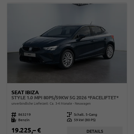
SEAT IBIZA
STYLE 1.0 MPI 80PS/59KW 5G 2026 *FACELIFTET*
unverbindliche Lieferzeit: Ca. 3-4 Monate
Neuwagen
Fahrzeugnr.
863219
Getriebe
Schalt. 5-Gang
Kraftstoff
Benzin
Leistung
59 kW (80 PS)
19.225,– €
DETAILS