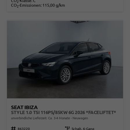
CO
-Klasse:
C
2
CO
-Emissionen:
115,00 g/km
2
SEAT IBIZA
STYLE 1.0 TSI 116PS/85KW 6G 2026 *FACELIFTET*
unverbindliche Lieferzeit: Ca. 3-4 Monate
Neuwagen
Fahrzeugnr.
863220
Getriebe
Schalt. 6-Gang