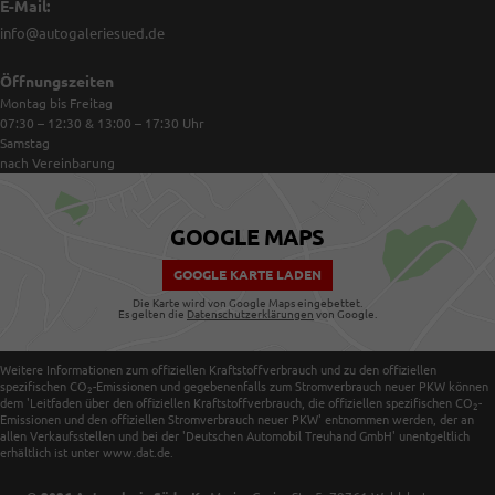
E-Mail:
info@autogaleriesued.de
Öffnungszeiten
Montag bis Freitag
07:30 – 12:30 & 13:00 – 17:30
Uhr
Samstag
nach Vereinbarung
GOOGLE MAPS
GOOGLE KARTE LADEN
Die Karte wird von Google Maps eingebettet.
Es gelten die
Datenschutzerklärungen
von Google.
Weitere Informationen zum offiziellen Kraftstoffverbrauch und zu den offiziellen
spezifischen CO
-Emissionen und gegebenenfalls zum Stromverbrauch neuer PKW können
2
dem 'Leitfaden über den offiziellen Kraftstoffverbrauch, die offiziellen spezifischen CO
-
2
Emissionen und den offiziellen Stromverbrauch neuer PKW' entnommen werden, der an
allen Verkaufsstellen und bei der 'Deutschen Automobil Treuhand GmbH' unentgeltlich
erhältlich ist unter www.dat.de.