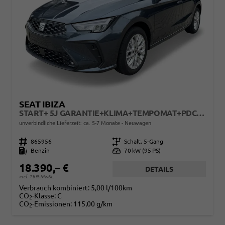
SEAT IBIZA
START+ 5J GARANTIE+KLIMA+TEMPOMAT+PDC+LED+16" ALU
unverbindliche Lieferzeit: ca. 5-7 Monate
Neuwagen
Fahrzeugnr.
865956
Getriebe
Schalt. 5-Gang
Kraftstoff
Benzin
Leistung
70 kW (95 PS)
18.390,– €
DETAILS
incl. 19% MwSt.
Verbrauch kombiniert:
5,00 l/100km
CO
-Klasse:
C
2
CO
-Emissionen:
115,00 g/km
2