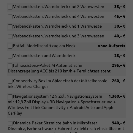
Verbandskasten, Warndreieck und 2 Warnwesten
35,– €
Verbandskasten, Warndreieck und 4 Warnwesten
45,– €
Verbandskasten, Warndreieck und 1 Warnweste
30,– €
Verbandskasten, Warndreieck und 3 Warnwesten
40,– €
Entfall Modellschriftzug am Heck
ohne Aufpreis
Verbandskasten und Warndreieck
25,– €
Fahrassistenz-Paket M Automatische
295,– €
Distanzregelung ACC bis 210 km/h + Fernlichtassistent
Connectivity Box im Ablagefach der Mittelkonsole
260,– €
inkl. Wireless Charger
Navigationssystem 12,9 Zoll Navigationssystem
1.360,– €
mit 12,9 Zoll Display + 3D Navigation + Sprachsteuerung +
Wireless Full Link Connectivity + Android Auto und Apple
CarPlay
Dinamica-Paket Sitzmittelbahn in Mikrofaser
940,– €
Dinamica, Farbe schwarz + Fahrersitz elektrisch einstellbar mit