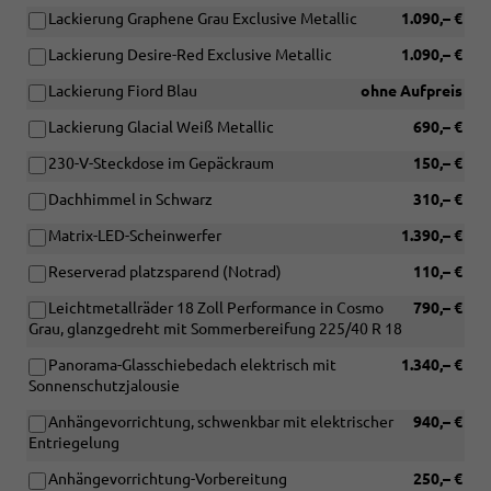
Lackierung Graphene Grau Exclusive Metallic
1.090,– €
Lackierung Desire-Red Exclusive Metallic
1.090,– €
Lackierung Fiord Blau
ohne Aufpreis
Lackierung Glacial Weiß Metallic
690,– €
230-V-Steckdose im Gepäckraum
150,– €
Dachhimmel in Schwarz
310,– €
Matrix-LED-Scheinwerfer
1.390,– €
Reserverad platzsparend (Notrad)
110,– €
Leichtmetallräder 18 Zoll Performance in Cosmo
790,– €
Grau, glanzgedreht mit Sommerbereifung 225/40 R 18
Panorama-Glasschiebedach elektrisch mit
1.340,– €
Sonnenschutzjalousie
Anhängevorrichtung, schwenkbar mit elektrischer
940,– €
Entriegelung
Anhängevorrichtung-Vorbereitung
250,– €