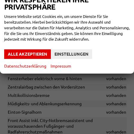
Geschwindigkeitsbegrenzer
vorhanden
PRIVATSPHÄRE
Lendenwirbelstütze für Fahrersitz
vorhanden
Unsere Website setzt Cookies ein, um unsere Dienste für Sie
Sommerbereifung 205/55 R16
vorhanden
bereitzustellen. Hierbei berücksichtigen wir Ihre Auswahl und
verarbeiten nur die Daten für Marketing, Analytics und Personalisierung,
Leichtmetallräder 16 Zoll
vorhanden
für die Sie uns Ihr Einverständnis geben. Sie können Ihre Einwilligung
Tempomat
vorhanden
jederzeit mit Wirkung für die Zukunft widerrufen.
2x USB-C vorne
vorhanden
Digitales Cockpit 8 Zoll Basic
vorhanden
ALLE AKZEPTIEREN
EINSTELLUNGEN
Dachhimmel Grau
vorhanden
Datenschutzerklärung
Impressum
Climatronic mit 1-Zonen-Temperaturregelung
vorhanden
Fensterheber elektrisch vorne & hinten
vorhanden
Zentralairbag zwischen den Vordersitzen
vorhanden
Multikollisionsbremse
vorhanden
Müdigkeits- und Ablenkungserkennung
vorhanden
Einton-Signalhorn
vorhanden
Front Assist inkl. City-Notbremsassistent und
vorausschauenden Fußgänger- und
Radfahrerschutzmaßnahmen
vorhanden