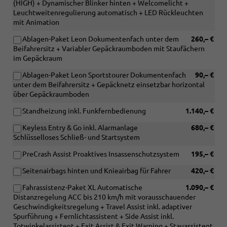
(HIGH) + Dynamischer Blinker hinten + Welcomelicht +
Leuchtweitenregulierung automatisch + LED Rückleuchten
mit Animation
Ablagen-Paket Leon Dokumentenfach unter dem
260,– €
Beifahrersitz + Variabler Gepäckraumboden mit Staufächern
im Gepäckraum
Ablagen-Paket Leon Sportstourer Dokumentenfach
90,– €
unter dem Beifahrersitz + Gepäcknetz einsetzbar horizontal
über Gepäckraumboden
Standheizung inkl. Funkfernbedienung
1.140,– €
Keyless Entry & Go inkl. Alarmanlage
680,– €
Schlüsselloses Schließ- und Startsystem
PreCrash Assist Proaktives Insassenschutzsystem
195,– €
Seitenairbags hinten und Knieairbag für Fahrer
420,– €
Fahrassistenz-Paket XL Automatische
1.090,– €
Distanzregelung ACC bis 210 km/h mit vorausschauender
Geschwindigkeitsregelung + Travel Assist inkl. adaptiver
Spurführung + Fernlichtassistent + Side Assist inkl.
Totwinkelassistent + Exit Assist & Exit Warning + Stauassistent