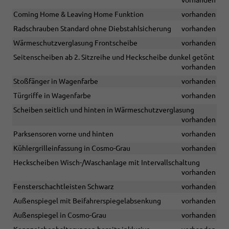
vorhanden
Coming Home & Leaving Home Funktion
vorhanden
Radschrauben Standard ohne Diebstahlsicherung
vorhanden
Wärmeschutzverglasung Frontscheibe
vorhanden
Seitenscheiben ab 2. Sitzreihe und Heckscheibe dunkel getönt
vorhanden
Stoßfänger in Wagenfarbe
vorhanden
Türgriffe in Wagenfarbe
vorhanden
Scheiben seitlich und hinten in Wärmeschutzverglasung
vorhanden
Parksensoren vorne und hinten
vorhanden
Kühlergrilleinfassung in Cosmo-Grau
vorhanden
Heckscheiben Wisch-/Waschanlage mit Intervallschaltung
vorhanden
Fensterschachtleisten Schwarz
vorhanden
Außenspiegel mit Beifahrerspiegelabsenkung
vorhanden
Außenspiegel in Cosmo-Grau
vorhanden