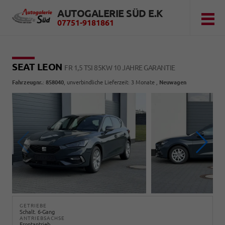
AUTOGALERIE SÜD E.K
07751-9181861
SEAT LEON
FR 1,5 TSI 85KW 10 JAHRE GARANTIE
Fahrzeugnr.
:
858040
, unverbindliche Lieferzeit:
3 Monate
,
Neuwagen
GETRIEBE
Schalt. 6-Gang
ANTRIEBSACHSE
Frontantrieb