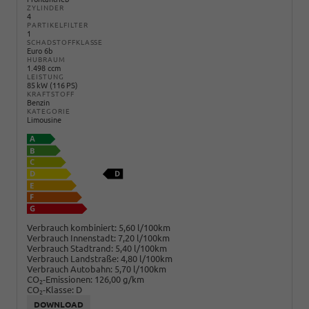
ZYLINDER
4
PARTIKELFILTER
1
SCHADSTOFFKLASSE
Euro 6b
HUBRAUM
1.498 ccm
LEISTUNG
85 kW (116 PS)
KRAFTSTOFF
Benzin
KATEGORIE
Limousine
Verbrauch kombiniert:
5,60 l/100km
Verbrauch Innenstadt:
7,20 l/100km
Verbrauch Stadtrand:
5,40 l/100km
Verbrauch Landstraße:
4,80 l/100km
Verbrauch Autobahn:
5,70 l/100km
CO
-Emissionen:
126,00 g/km
2
CO
-Klasse:
D
2
DOWNLOAD