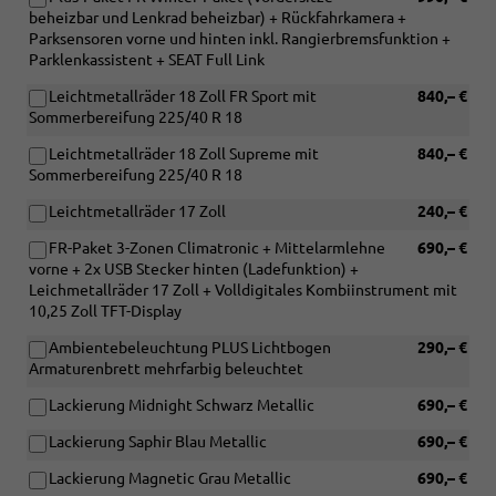
beheizbar und Lenkrad beheizbar) + Rückfahrkamera +
Parksensoren vorne und hinten inkl. Rangierbremsfunktion +
Parklenkassistent + SEAT Full Link
Leichtmetallräder 18 Zoll FR Sport mit
840,– €
Sommerbereifung 225/40 R 18
Leichtmetallräder 18 Zoll Supreme mit
840,– €
Sommerbereifung 225/40 R 18
Leichtmetallräder 17 Zoll
240,– €
FR-Paket 3-Zonen Climatronic + Mittelarmlehne
690,– €
vorne + 2x USB Stecker hinten (Ladefunktion) +
Leichmetallräder 17 Zoll + Volldigitales Kombiinstrument mit
10,25 Zoll TFT-Display
Ambientebeleuchtung PLUS Lichtbogen
290,– €
Armaturenbrett mehrfarbig beleuchtet
Lackierung Midnight Schwarz Metallic
690,– €
Lackierung Saphir Blau Metallic
690,– €
Lackierung Magnetic Grau Metallic
690,– €