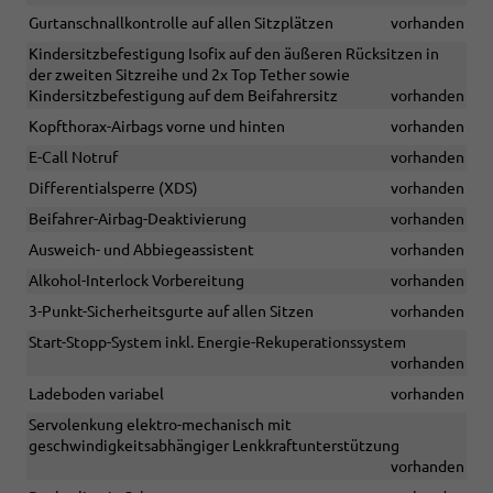
Gurtanschnallkontrolle auf allen Sitzplätzen
vorhanden
Kindersitzbefestigung Isofix auf den äußeren Rücksitzen in
der zweiten Sitzreihe und 2x Top Tether sowie
Kindersitzbefestigung auf dem Beifahrersitz
vorhanden
Kopfthorax-Airbags vorne und hinten
vorhanden
E-Call Notruf
vorhanden
Differentialsperre (XDS)
vorhanden
Beifahrer-Airbag-Deaktivierung
vorhanden
Ausweich- und Abbiegeassistent
vorhanden
Alkohol-Interlock Vorbereitung
vorhanden
3-Punkt-Sicherheitsgurte auf allen Sitzen
vorhanden
Start-Stopp-System inkl. Energie-Rekuperationssystem
vorhanden
Ladeboden variabel
vorhanden
Servolenkung elektro-mechanisch mit
geschwindigkeitsabhängiger Lenkkraftunterstützung
vorhanden