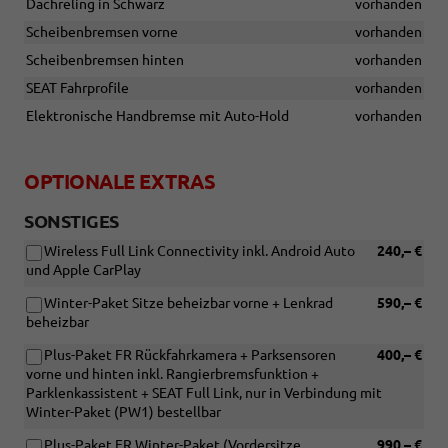
Dachreling in Schwarz
vorhanden
Scheibenbremsen vorne
vorhanden
Scheibenbremsen hinten
vorhanden
SEAT Fahrprofile
vorhanden
Elektronische Handbremse mit Auto-Hold
vorhanden
OPTIONALE EXTRAS
SONSTIGES
Wireless Full Link Connectivity inkl. Android Auto
240,– €
und Apple CarPlay
Winter-Paket Sitze beheizbar vorne + Lenkrad
590,– €
beheizbar
Plus-Paket FR Rückfahrkamera + Parksensoren
400,– €
vorne und hinten inkl. Rangierbremsfunktion +
Parklenkassistent + SEAT Full Link, nur in Verbindung mit
Winter-Paket (PW1) bestellbar
Plus-Paket FR Winter-Paket (Vordersitze
990,– €