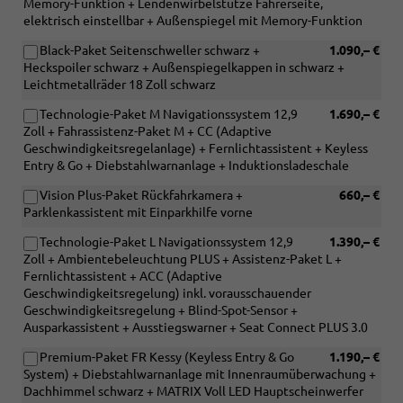
Memory-Funktion + Lendenwirbelstütze Fahrerseite,
elektrisch einstellbar + Außenspiegel mit Memory-Funktion
Black-Paket Seitenschweller schwarz +
1.090,– €
Heckspoiler schwarz + Außenspiegelkappen in schwarz +
Leichtmetallräder 18 Zoll schwarz
Technologie-Paket M Navigationssystem 12,9
1.690,– €
Zoll + Fahrassistenz-Paket M + CC (Adaptive
Geschwindigkeitsregelanlage) + Fernlichtassistent + Keyless
Entry & Go + Diebstahlwarnanlage + Induktionsladeschale
Vision Plus-Paket Rückfahrkamera +
660,– €
Parklenkassistent mit Einparkhilfe vorne
Technologie-Paket L Navigationssystem 12,9
1.390,– €
Zoll + Ambientebeleuchtung PLUS + Assistenz-Paket L +
Fernlichtassistent + ACC (Adaptive
Geschwindigkeitsregelung) inkl. vorausschauender
Geschwindigkeitsregelung + Blind-Spot-Sensor +
Ausparkassistent + Ausstiegswarner + Seat Connect PLUS 3.0
Premium-Paket FR Kessy (Keyless Entry & Go
1.190,– €
System) + Diebstahlwarnanlage mit Innenraumüberwachung +
Dachhimmel schwarz + MATRIX Voll LED Hauptscheinwerfer