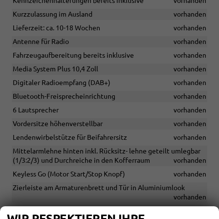
Kennzeichenhalterungen bereits inklusive
vorhanden
Kurzzulassung im Ausland
vorhanden
Lieferzeit: ca. 10-18 Wochen
vorhanden
Antenne für Radio
vorhanden
Fahrzeugaufbereitung bereits inklusive
vorhanden
Media System Plus 10,4 Zoll
vorhanden
Digitaler Radioempfang (DAB+)
vorhanden
Bluetooth-Freisprecheinrichtung
vorhanden
6 Lautsprecher
vorhanden
Vordersitze höhenverstellbar
vorhanden
Lendenwirbelstütze für Beifahrersitz
vorhanden
Mittelarmlehne hinten inkl. Rücksitz- lehne geteilt umlegbar
(1/3:2/3) und Durchreiche in den Kofferraum
vorhanden
Keyless Go (Motor Start/Stop Knopf)
vorhanden
Zierleiste am Armaturenbrett und Tür in Aluminiumlook
vorhanden
Sport-Komfortsitze vorne
vorhanden
WIR RESPEKTIEREN IHRE