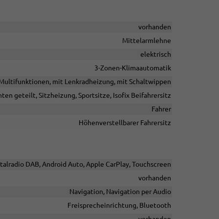
vorhanden
Mittelarmlehne
elektrisch
3-Zonen-Klimaautomatik
t Multifunktionen, mit Lenkradheizung, mit Schaltwippen
ten geteilt, Sitzheizung, Sportsitze, Isofix Beifahrersitz
Fahrer
Höhenverstellbarer Fahrersitz
italradio DAB, Android Auto, Apple CarPlay, Touchscreen
vorhanden
Navigation, Navigation per Audio
Freisprecheinrichtung, Bluetooth
vorhanden