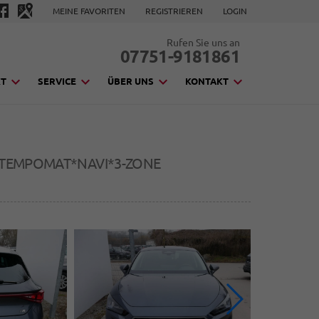
MEINE FAVORITEN
REGISTRIEREN
LOGIN
Rufen Sie uns an
07751-9181861
KT
SERVICE
ÜBER UNS
KONTAKT
C*TEMPOMAT*NAVI*3-ZONE