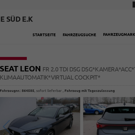
E SÜD E.K
FAHRZEUGMAR
STARTSEITE
FAHRZEUGSUCHE
SEAT LEON
FR 2.0 TDI DSG DSG*KAMERA*AC
KLIMAAUTOMATIK*VIRTUAL COCKPIT*
Fahrzeugnr.
:
864585
,
sofort lieferbar
,
Fahrzeug mit Tageszulassung