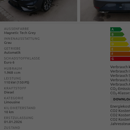
AUSSENFARBE
Magnetic Tech Grey
INNENAUSSTATTUNG
Grau
GETRIEBE
Automatik
SCHADSTOFFKLASSE
Euro 6
Verbrauch k
HUBRAUM
Verbrauch I
1.968 ccm
Verbrauch 
LEISTUNG
Verbrauch 
110 kW (150 PS)
Verbrauch 
CO
-Emissi
KRAFTSTOFF
2
Diesel
CO
-Klasse:
2
KATEGORIE
DOWNLO
Limousine
Energiekost
KILOMETERSTAND
CO2 Kosten 
10 km
CO2 Kosten
ERSTZULASSUNG
CO2 Kosten
01.01.2026
Jahressteue
ZUSTAND