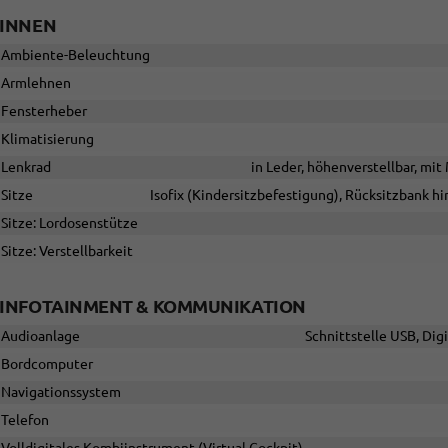
INNEN
Ambiente-Beleuchtung
Armlehnen
Fensterheber
Klimatisierung
Lenkrad
in Leder, höhenverstellbar, mi
Sitze
Isofix (Kindersitzbefestigung), Rücksitzbank hin
Sitze: Lordosenstütze
Sitze: Verstellbarkeit
INFOTAINMENT & KOMMUNIKATION
Audioanlage
Schnittstelle USB, Dig
Bordcomputer
Navigationssystem
Telefon
Volldigitales Kombiinstrument (Virtual Cockpit)