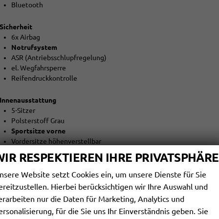
Bluetooth
Sicherheit
6x Airbag
Notrufsystem
ASR (Antriebsschlupfregelung)
el. Wegfahrsperre
Reifendruckkontrolle
Innenausstattung
5-Sitzer
Polsterstoff Grau
Sportsitze vorne
Vordersitze höhenverstellbar
Lendenwirbelstütze
WIR RESPEKTIEREN IHRE PRIVATSPHÄRE
5-Kopfstützen
ISOFIX + ISOFIX (Beifahrersitz)
nsere Website setzt Cookies ein, um unsere Dienste für Sie
MULTIFUNKTIONS-SPORTLEDERLENKRAD
ereitzustellen. Hierbei berücksichtigen wir Ihre Auswahl und
Lenksäule höhenverstellbar
erarbeiten nur die Daten für Marketing, Analytics und
Schaltwippen am Lenkrad
ersonalisierung, für die Sie uns Ihr Einverständnis geben. Sie
Mittelarmlehne