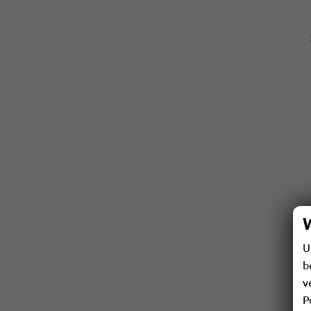
U
b
v
P