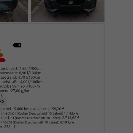
ombiniert:
4,80 l/100km
nnenstadt:
6,90 l/100km
Stadtrand:
4,70 l/100km
Landstraße:
4,00 l/100km
Autobahn:
4,90 l/100km
onen:
127,00 g/km
D
AD
en bei 15.000 km pro Jahr:
1.159,20 €
(niedrig)
:
1.143,- €
(Kosten Durchschnitt 10 Jahre)
 (mittel)
:
2.714,62 €
(Kosten Durchschnitt 10 Jahre)
 (hoch)
:
4.191,- €
(Kosten Durchschnitt 10 Jahre)
r:
256,- €