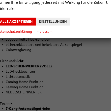
önnen Ihre Einwilligung jederzeit mit Wirkung für die Zukunft
Ambientebeleuchtung
teilbar klappbare Rücksitzbank
iderrufen.
el. Parkbremse
ALLE AKZEPTIEREN
EINSTELLUNGEN
Aussenausstattung
5-trg.
atenschutzerklärung
Impressum
el. Fensterheber vorne + hinten
abgedunkelte Heckscheiben
el. heranklappbare und beheizbare Außenspiegel
Colorverglasung
Licht und Sicht
LED-SCHEINWERFER (VOLL)
LED-Heckleuchten
Lichtautomatik
Coming-Home-Funktion
Leaving-Home-Funktion
NEBELSCHEINWERFER
Technik
7-Gang-Automatikgetriebe