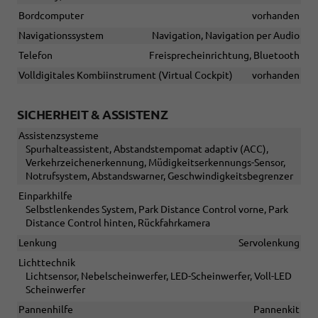
Bordcomputer
vorhanden
Navigationssystem
Navigation, Navigation per Audio
Telefon
Freisprecheinrichtung, Bluetooth
Volldigitales Kombiinstrument (Virtual Cockpit)
vorhanden
SICHERHEIT & ASSISTENZ
Assistenzsysteme
Spurhalteassistent, Abstandstempomat adaptiv (ACC),
Verkehrzeichenerkennung, Müdigkeitserkennungs-Sensor,
Notrufsystem, Abstandswarner, Geschwindigkeitsbegrenzer
Einparkhilfe
Selbstlenkendes System, Park Distance Control vorne, Park
Distance Control hinten, Rückfahrkamera
Lenkung
Servolenkung
Lichttechnik
Lichtsensor, Nebelscheinwerfer, LED-Scheinwerfer, Voll-LED
Scheinwerfer
Pannenhilfe
Pannenkit