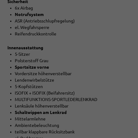
Sicherheit
6x Airbag
Notrufsystem
ASR (Antriebsschlupfregelung)
el. Wegfahrsperre
Reifendruckkontrolle
Innenausstattung
5-Sitzer
Polsterstoff Grau
Sportsitze vorne
Vordersitze höhenverstellbar
Lendenwirbelstütze
5-Kopfstützen
ISOFIX + ISOFIX (Beifahrersitz)
MULTIFUNKTIONS-SPORTLEDERLENKRAD
Lenksäule höhenverstellbar
Schaltwippen am Lenkrad
Mittelarmlehne
Ambientebeleuchtung
teilbar klappbare Rücksitzbank