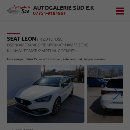
AUTOGALERIE SÜD E.K
07751-9181861
SEAT LEON
FR 2.0 TDI DSG
DSG*KAMERA*ACC*TEMPOMAT*NAVI*3-ZONE
KLIMAAUTOMATIK*VIRTUAL COCKPIT*
Fahrzeugnr.
:
864775
,
sofort lieferbar
,
Fahrzeug mit Tageszulassung