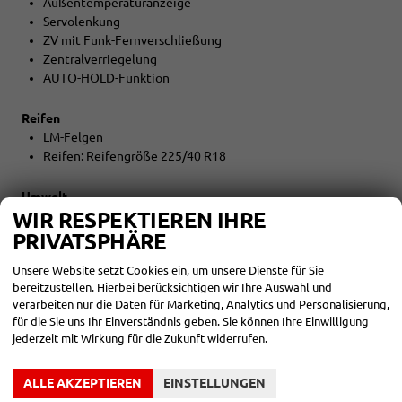
Außentemperaturanzeige
Servolenkung
ZV mit Funk-Fernverschließung
Zentralverriegelung
AUTO-HOLD-Funktion
Reifen
LM-Felgen
Reifen: Reifengröße 225/40 R18
Umwelt
WIR RESPEKTIEREN IHRE
Abgaskonzept EU6e
START-STOPP-Automatik
PRIVATSPHÄRE
Unsere Website setzt Cookies ein, um unsere Dienste für Sie
Sonstiges
bereitzustellen. Hierbei berücksichtigen wir Ihre Auswahl und
Irrtümer vorbehalten
verarbeiten nur die Daten für Marketing, Analytics und Personalisierung,
Die Seat Anschlussgarantie verlängert die 2-jährige
für die Sie uns Ihr Einverständnis geben. Sie können Ihre Einwilligung
Herstellergarantie ab Hersteller-Übergabeinspektion um
jederzeit mit Wirkung für die Zukunft widerrufen.
weitere 3 Jahre bei einer maximalen Gesamtlaufleistung
von 100.000 km
ALLE AKZEPTIEREN
EINSTELLUNGEN