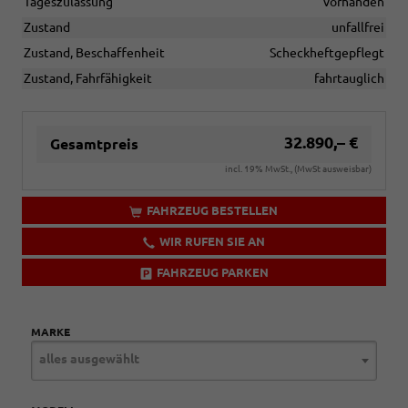
Tageszulassung
vorhanden
Zustand
unfallfrei
Zustand, Beschaffenheit
Scheckheftgepflegt
Zustand, Fahrfähigkeit
fahrtauglich
32.890,– €
Gesamtpreis
incl. 19% MwSt., (MwSt ausweisbar)
FAHRZEUG BESTELLEN
WIR RUFEN SIE AN
FAHRZEUG PARKEN
MARKE
alles ausgewählt