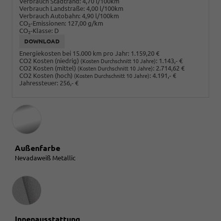
Verbrauch Stadtrand:
4,70 l/100km
Verbrauch Landstraße:
4,00 l/100km
Verbrauch Autobahn:
4,90 l/100km
CO
-Emissionen:
127,00 g/km
2
CO
-Klasse:
D
2
DOWNLOAD
Energiekosten bei 15.000 km pro Jahr:
1.159,20 €
CO2 Kosten (niedrig)
:
1.143,- €
(Kosten Durchschnitt 10 Jahre)
CO2 Kosten (mittel)
:
2.714,62 €
(Kosten Durchschnitt 10 Jahre)
CO2 Kosten (hoch)
:
4.191,- €
(Kosten Durchschnitt 10 Jahre)
Jahressteuer:
256,- €
Außenfarbe
Nevadaweiß Metallic
Innenausstattung
Innenausstattung