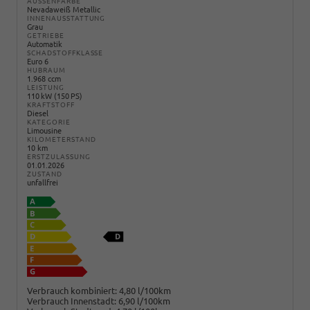
AUSSENFARBE
Nevadaweiß Metallic
INNENAUSSTATTUNG
Grau
GETRIEBE
Automatik
SCHADSTOFFKLASSE
Euro 6
HUBRAUM
1.968 ccm
LEISTUNG
110 kW (150 PS)
KRAFTSTOFF
Diesel
KATEGORIE
Limousine
KILOMETERSTAND
10 km
ERSTZULASSUNG
01.01.2026
ZUSTAND
unfallfrei
Verbrauch kombiniert:
4,80 l/100km
Verbrauch Innenstadt:
6,90 l/100km