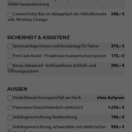
340W Gesamtleistung
Connectivity Box im Ablagefach der Mittelkonsole
240,– €
inkl. Wireless Charger
SICHERHEIT & ASSISTENZ
Seitenairbags hinten und Knieairbag für Fahrer
370,– €
PreCrash Assist - Proaktives Insassenschutzsystem
175,– €
Kessy Advanced - Schlüsselloses Schließ- und
295,– €
Öffnungssystem
AUSSEN
Modellbezeichnungsentfall am Heck
ohne Aufpreis
Panorama-Glasschiebedach elektrisch
1.230,– €
Anhängevorrichtung-Vorbereitung
190,– €
Anhängevorrichtung, schwenkbar mit elektrischer
930,– €