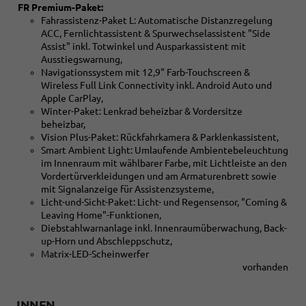
FR Premium-Paket:
Fahrassistenz-Paket L: Automatische Distanzregelung
ACC, Fernlichtassistent & Spurwechselassistent "Side
Assist" inkl. Totwinkel und Ausparkassistent mit
Ausstiegswarnung,
Navigationssystem mit 12,9" Farb-Touchscreen &
Wireless Full Link Connectivity inkl. Android Auto und
Apple CarPlay,
Winter-Paket: Lenkrad beheizbar & Vordersitze
beheizbar,
Vision Plus-Paket: Rückfahrkamera & Parklenkassistent,
Smart Ambient Light: Umlaufende Ambientebeleuchtung
im Innenraum mit wählbarer Farbe, mit Lichtleiste an den
Vordertürverkleidungen und am Armaturenbrett sowie
mit Signalanzeige für Assistenzsysteme,
Licht-und-Sicht-Paket: Licht- und Regensensor, "Coming &
Leaving Home"-Funktionen,
Diebstahlwarnanlage inkl. Innenraumüberwachung, Back-
up-Horn und Abschleppschutz,
Matrix-LED-Scheinwerfer
vorhanden
INNEN