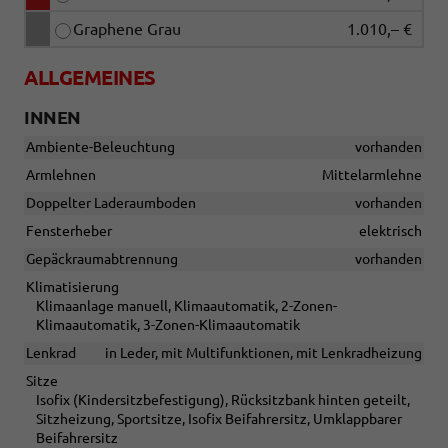
Graphene Grau
1.010,– €
ALLGEMEINES
INNEN
Ambiente-Beleuchtung
vorhanden
Armlehnen
Mittelarmlehne
Doppelter Laderaumboden
vorhanden
Fensterheber
elektrisch
Gepäckraumabtrennung
vorhanden
Klimatisierung
Klimaanlage manuell, Klimaautomatik, 2-Zonen-
Klimaautomatik, 3-Zonen-Klimaautomatik
Lenkrad
in Leder, mit Multifunktionen, mit Lenkradheizung
Sitze
Isofix (Kindersitzbefestigung), Rücksitzbank hinten geteilt,
Sitzheizung, Sportsitze, Isofix Beifahrersitz, Umklappbarer
Beifahrersitz