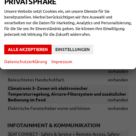
PRIVATSPHÄRE
mit Armlehne und Durchgang für lange Gegenstände
vorhanden
Unsere Website setzt Cookies ein, um unsere Dienste für Sie
Ablagetasche an der Rückseite der Vordersitze
vorhanden
bereitzustellen. Hierbei berücksichtigen wir Ihre Auswahl und
verarbeiten nur die Daten für Marketing, Analytics und Personalisierung,
Lenkrad in Leder mit Multifunktion
vorhanden
für die Sie uns Ihr Einverständnis geben. Sie können Ihre Einwilligung
Innenspiegel automatisch abblendend
vorhanden
jederzeit mit Wirkung für die Zukunft widerrufen.
Leseleuchte vorne/hinten
vorhanden
Türeinstiegsleisten beleuchtet, vorne
vorhanden
ALLE AKZEPTIEREN
EINSTELLUNGEN
Gepäckraumbeleuchtung (LED)
vorhanden
Datenschutzerklärung
Impressum
Doppelboden im Gepäckraum mit verschiebbarer Abdeckung
vorhanden
Beleuchtetes Handschuhfach
vorhanden
Climatronic 3- Zonen mit elektronischer
Temperaturregelung, Aircare-Filtersystem und zusätzlicher
Bedienung im Fond
vorhanden
Elektrische Fensterheber vorne und hinten
vorhanden
INFOTAINMENT & KOMMUNIKATION
SEAT CONNECT - Safety & Service + Remote Access, Safety-