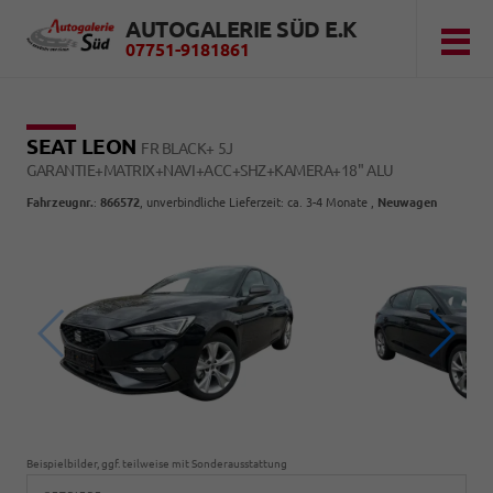
AUTOGALERIE SÜD E.K
07751-9181861
SEAT LEON
FR BLACK+ 5J
GARANTIE+MATRIX+NAVI+ACC+SHZ+KAMERA+18" ALU
Fahrzeugnr.
:
866572
, unverbindliche Lieferzeit: ca. 3-4 Monate ,
Neuwagen
Beispielbilder, ggf. teilweise mit Sonderausstattung