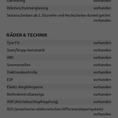
Dachreling
vorhanden
Wärmeschutzverglasung
vorhanden
Seitenscheiben ab 2. Sitzreihe und Heckscheibe dunkel getönt
vorhanden
RÄDER & TECHNIK
Tyre Fit
vorhanden
Start/Stopp-Automatik
vorhanden
ABS
vorhanden
Sommerreifen
vorhanden
Traktionskontrolle
vorhanden
ESP
vorhanden
Elektr. Wegfahrsperre
vorhanden
Reifenkontrollanzeige
vorhanden
ASR (Antriebsschlupfregelung)
vorhanden
XDS (erweitertes elektronisches Differenzialsperrsystem)
vorhanden