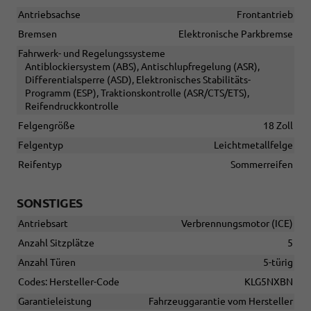
Antriebsachse
Frontantrieb
Bremsen
Elektronische Parkbremse
Fahrwerk- und Regelungssysteme
Antiblockiersystem (ABS), Antischlupfregelung (ASR),
Differentialsperre (ASD), Elektronisches Stabilitäts-
Programm (ESP), Traktionskontrolle (ASR/CTS/ETS),
Reifendruckkontrolle
Felgengröße
18 Zoll
Felgentyp
Leichtmetallfelge
Reifentyp
Sommerreifen
SONSTIGES
Antriebsart
Verbrennungsmotor (ICE)
Anzahl Sitzplätze
5
Anzahl Türen
5-türig
Codes: Hersteller-Code
KLG5NXBN
Garantieleistung
Fahrzeuggarantie vom Hersteller