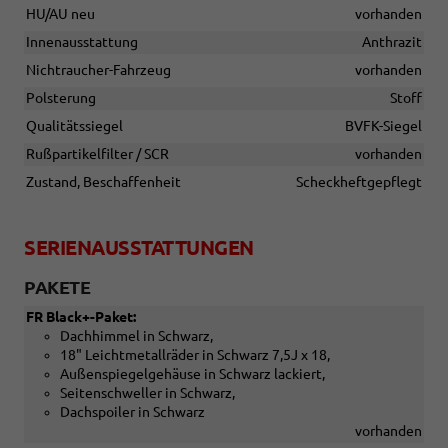
HU/AU neu
vorhanden
Innenausstattung
Anthrazit
Nichtraucher-Fahrzeug
vorhanden
Polsterung
Stoff
Qualitätssiegel
BVFK-Siegel
Rußpartikelfilter / SCR
vorhanden
Zustand, Beschaffenheit
Scheckheftgepflegt
SERIENAUSSTATTUNGEN
PAKETE
FR Black+-Paket:
Dachhimmel in Schwarz,
18" Leichtmetallräder in Schwarz 7,5J x 18,
Außenspiegelgehäuse in Schwarz lackiert,
Seitenschweller in Schwarz,
Dachspoiler in Schwarz
vorhanden