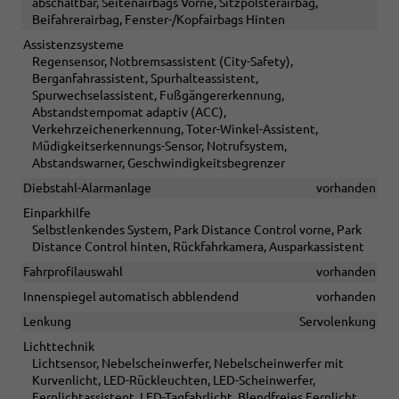
abschaltbar, Seitenairbags Vorne, Sitzpolsterairbag,
Beifahrerairbag, Fenster-/Kopfairbags Hinten
Assistenzsysteme
Regensensor, Notbremsassistent (City-Safety),
Berganfahrassistent, Spurhalteassistent,
Spurwechselassistent, Fußgängererkennung,
Abstandstempomat adaptiv (ACC),
Verkehrzeichenerkennung, Toter-Winkel-Assistent,
Müdigkeitserkennungs-Sensor, Notrufsystem,
Abstandswarner, Geschwindigkeitsbegrenzer
Diebstahl-Alarmanlage
vorhanden
Einparkhilfe
Selbstlenkendes System, Park Distance Control vorne, Park
Distance Control hinten, Rückfahrkamera, Ausparkassistent
Fahrprofilauswahl
vorhanden
Innenspiegel automatisch abblendend
vorhanden
Lenkung
Servolenkung
Lichttechnik
Lichtsensor, Nebelscheinwerfer, Nebelscheinwerfer mit
Kurvenlicht, LED-Rückleuchten, LED-Scheinwerfer,
Fernlichtassistent, LED-Tagfahrlicht, Blendfreies Fernlicht,