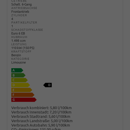
GETRIEBE
Schalt. 6-Gang
ANTRIEBSACHSE
Frontantrieb
ZYLINDER
4
PARTIKELFILTER
1
SCHADSTOFFKLASSE
Euro 6 EB
HUBRAUM
1.498 ccm
LEISTUNG
110 kW (150 PS)
KRAFTSTOFF
Benzin
KATEGORIE
Limousine
Verbrauch kombiniert:
5,80 l/100km
Verbrauch Innenstadt:
7,20 l/100km
Verbrauch Stadtrand:
5,60 l/100km
Verbrauch Landstraße:
5,00 l/100km
Verbrauch Autobahn:
5,90 l/100km
CO
-Emissionen:
131,00 g/km