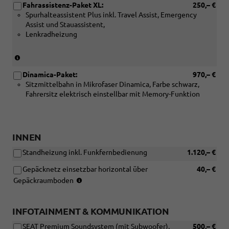
Fahrassistenz-Paket XL:
250,– €
Spurhalteassistent Plus inkl. Travel Assist, Emergency
Assist und Stauassistent,
Lenkradheizung
(Nur
für
Dinamica-Paket:
970,– €
Automatik-
Sitzmittelbahn in Mikrofaser Dinamica, Farbe schwarz,
Getriebe)
Fahrersitz elektrisch einstellbar mit Memory-Funktion
INNEN
Standheizung inkl. Funkfernbedienung
1.120,– €
Gepäcknetz einsetzbar horizontal über
40,– €
(Nicht
Gepäckraumboden
für
eTSI-
Motoren)
INFOTAINMENT & KOMMUNIKATION
SEAT Premium Soundsystem (mit Subwoofer),
500,– €