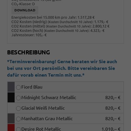
2
CO
-Klasse:
D
2
DOWNLOAD
Energiekosten bei 15.000 km pro Jahr:
1.517,28 €
CO2 Kosten (niedrig)
:
1.179,- €
(Kosten Durchschnitt 10 Jahre)
CO2 Kosten (mittel)
:
2.800,12 €
(Kosten Durchschnitt 10 Jahre)
CO2 Kosten (hoch)
:
4.323,- €
(Kosten Durchschnitt 10 Jahre)
Jahressteuer:
105,- €
BESCHREIBUNG
*Terminvereinbarung! Gerne beraten wir Sie auch
bei uns vor Ort persönlich. Bitte vereinbaren Sie
dafür vorab einen Termin mit uns.*
Fiord Blau
Midnight Schwarz Metallic
820,– €
Glacial Weiß Metallic
820,– €
Manhattan Grau Metallic
820,– €
Desire Rot Metallic
1.010,– €