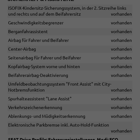
ISOFIX-Kindersitz-Sicherungssystem, in der 2. Sitzreihe links
und rechts und auf dem Beifahrersitz
vorhanden
Geschwindigkeitsbegrenzer
vorhanden
Berganfahrassistent
vorhanden
Airbag für Fahrer und Beifahrer
vorhanden
Center-Airbag
vorhanden
Seitenairbag für Fahrer und Beifahrer
vorhanden
Kopfairbag-System vorne und hinten
vorhanden
Beifahrerairbag-Deaktivierung
vorhanden
Umfeldbeobachtungssystem "Front Assist" mit City-
Notbremsfunktion
vorhanden
Spurhalteassistent "Lane Assist"
vorhanden
Verkehrszeichenerkennung
vorhanden
Ablenkungs- und Müdigkeitserkennung
vorhanden
Elektronische Parkbremse inkl. Auto-Hold-Funktion
vorhanden
SEAT Drive Profile: Fahrzeugeinstellungen, Modi: ECO,