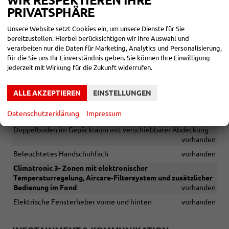
WIR RESPEKTIEREN IHRE
PRIVATSPHÄRE
Umklappbare Rücksitzlehne, im Verhältnis 1/3 zu 2/3 geteilt,
mit Armlehne und Durchgang für lange Gegenstände
Unsere Website setzt Cookies ein, um unsere Dienste für Sie
vorhanden
bereitzustellen. Hierbei berücksichtigen wir Ihre Auswahl und
Ablagetasche an der Rückseite der Vordersitze
vorhanden
verarbeiten nur die Daten für Marketing, Analytics und Personalisierung,
für die Sie uns Ihr Einverständnis geben. Sie können Ihre Einwilligung
Lenkrad in Leder mit Multifunktion
vorhanden
jederzeit mit Wirkung für die Zukunft widerrufen.
Innenspiegel automatisch abblendend
vorhanden
Leseleuchte vorne/hinten
vorhanden
ALLE AKZEPTIEREN
EINSTELLUNGEN
Türeinstiegsleisten beleuchtet, vorne
vorhanden
Datenschutzerklärung
Impressum
Gepäckraumbeleuchtung (LED)
vorhanden
Doppelboden im Gepäckraum mit verschiebbarer Abdeckung
vorhanden
Beleuchtetes Handschuhfach
vorhanden
Climatronic 3- Zonen mit elektronischer
Temperaturregelung, Aircare-Filtersystem und zusätzlicher
Bedienung im Fond
vorhanden
Elektrische Fensterheber vorne und hinten
vorhanden