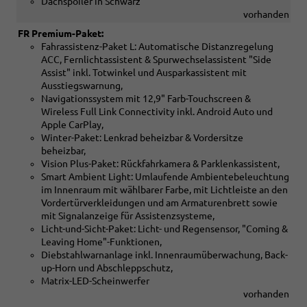
Dachspoiler in Schwarz
vorhanden
FR Premium-Paket:
Fahrassistenz-Paket L: Automatische Distanzregelung
ACC, Fernlichtassistent & Spurwechselassistent "Side
Assist" inkl. Totwinkel und Ausparkassistent mit
Ausstiegswarnung,
Navigationssystem mit 12,9" Farb-Touchscreen &
Wireless Full Link Connectivity inkl. Android Auto und
Apple CarPlay,
Winter-Paket: Lenkrad beheizbar & Vordersitze
beheizbar,
Vision Plus-Paket: Rückfahrkamera & Parklenkassistent,
Smart Ambient Light: Umlaufende Ambientebeleuchtung
im Innenraum mit wählbarer Farbe, mit Lichtleiste an den
Vordertürverkleidungen und am Armaturenbrett sowie
mit Signalanzeige für Assistenzsysteme,
Licht-und-Sicht-Paket: Licht- und Regensensor, "Coming &
Leaving Home"-Funktionen,
Diebstahlwarnanlage inkl. Innenraumüberwachung, Back-
up-Horn und Abschleppschutz,
Matrix-LED-Scheinwerfer
vorhanden