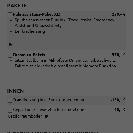
PAKETE
Fahrassistenz-Paket XL:
250,– €
Spurhalteassistent Plus inkl. Travel Assist, Emergency
Assist und Stauassistent,
Lenkradheizung
(Nur
für
Dinamica-Paket:
970,– €
Automatik-
Sitzmittelbahn in Mikrofaser Dinamica, Farbe schwarz,
Getriebe)
Fahrersitz elektrisch einstellbar mit Memory-Funktion
INNEN
Standheizung inkl. Funkfernbedienung
1.120,– €
Gepäcknetz einsetzbar horizontal über
40,– €
(Nicht
Gepäckraumboden
für
eTSI-
Motoren)