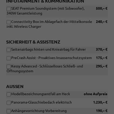
INFOTAINMENT & KOMMUNIKATION
SEAT Premium Soundsystem (mit Subwoofer),
500,– €
340W Gesamtleistung
Connectivity Box im Ablagefach der Mittelkonsole
240,– €
inkl. Wireless Charger
SICHERHEIT & ASSISTENZ
Seitenairbags hinten und Knieairbag für Fahrer
370,– €
PreCrash Assist - Proaktives Insassenschutzsystem
175,– €
Kessy Advanced - Schlüsselloses Schließ- und
295,– €
Öffnungssystem
AUSSEN
Modellbezeichnungsentfall am Heck
ohne Aufpreis
Panorama-Glasschiebedach elektrisch
1.230,– €
Anhängevorrichtung-Vorbereitung
190,– €