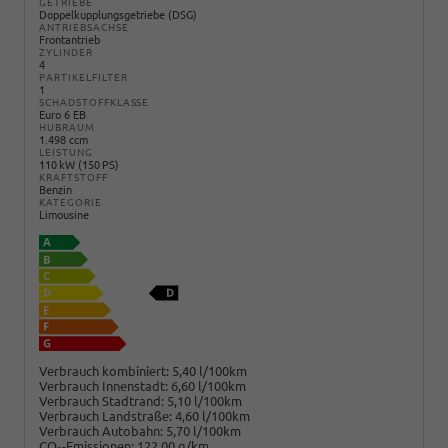
GETRIEBE
Doppelkupplungsgetriebe (DSG)
ANTRIEBSACHSE
Frontantrieb
ZYLINDER
4
PARTIKELFILTER
1
SCHADSTOFFKLASSE
Euro 6 EB
HUBRAUM
1.498 ccm
LEISTUNG
110 kW (150 PS)
KRAFTSTOFF
Benzin
KATEGORIE
Limousine
Verbrauch kombiniert:
5,40 l/100km
Verbrauch Innenstadt:
6,60 l/100km
Verbrauch Stadtrand:
5,10 l/100km
Verbrauch Landstraße:
4,60 l/100km
Verbrauch Autobahn:
5,70 l/100km
CO
-Emissionen:
122,00 g/km