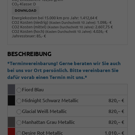
2
CO
-Klasse:
D
2
DOWNLOAD
Energiekosten bei 15.000 km pro Jahr:
1.412,64 €
CO2 Kosten (niedrig)
:
1.098,- €
(Kosten Durchschnitt 10 Jahre)
CO2 Kosten (mittel)
:
2.607,75 €
(Kosten Durchschnitt 10 Jahre)
CO2 Kosten (hoch)
:
4.026,- €
(Kosten Durchschnitt 10 Jahre)
Jahressteuer:
85,- €
BESCHREIBUNG
*Terminvereinbarung! Gerne beraten wir Sie auch
bei uns vor Ort persönlich. Bitte vereinbaren Sie
dafür vorab einen Termin mit uns.*
Fiord Blau
Midnight Schwarz Metallic
820,– €
Glacial Weiß Metallic
820,– €
Manhattan Grau Metallic
820,– €
Desire Rot Metallic
1.010,– €