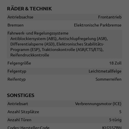
RÄDER & TECHNIK
Antriebsachse
Frontantrieb
Bremsen
Elektronische Parkbremse
Fahrwerk- und Regelungssysteme
Antiblockiersystem (ABS), Antischlupfregelung (ASR),
Differentialsperre (ASD), Elektronisches Stabilitäts-
Programm (ESP), Traktionskontrolle (ASR/CTS/ETS),
Reifendruckkontrolle
Felgengröße
18 Zoll
Felgentyp
Leichtmetallfelge
Reifentyp
Sommerreifen
SONSTIGES
Antriebsart
Verbrennungsmotor (ICE)
Anzahl Sitzplätze
5
Anzahl Türen
5-türig
Codes: Hersteller-Code
KLG55ZBN