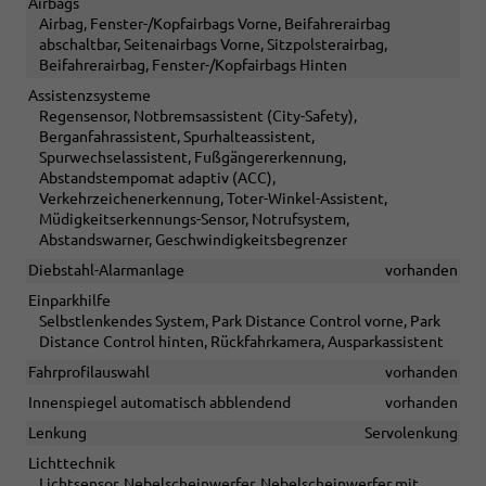
Airbags
Airbag, Fenster-/Kopfairbags Vorne, Beifahrerairbag
abschaltbar, Seitenairbags Vorne, Sitzpolsterairbag,
Beifahrerairbag, Fenster-/Kopfairbags Hinten
Assistenzsysteme
Regensensor, Notbremsassistent (City-Safety),
Berganfahrassistent, Spurhalteassistent,
Spurwechselassistent, Fußgängererkennung,
Abstandstempomat adaptiv (ACC),
Verkehrzeichenerkennung, Toter-Winkel-Assistent,
Müdigkeitserkennungs-Sensor, Notrufsystem,
Abstandswarner, Geschwindigkeitsbegrenzer
Diebstahl-Alarmanlage
vorhanden
Einparkhilfe
Selbstlenkendes System, Park Distance Control vorne, Park
Distance Control hinten, Rückfahrkamera, Ausparkassistent
Fahrprofilauswahl
vorhanden
Innenspiegel automatisch abblendend
vorhanden
Lenkung
Servolenkung
Lichttechnik
Lichtsensor, Nebelscheinwerfer, Nebelscheinwerfer mit