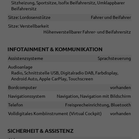
Sitzheizung, Sportsitze, Isofix Beifahrersitz, Umklappbarer
Beifahrersitz
Sitze: Lordosenstütze
Fahrer und Beifahrer
Sitze: Verstellbarkeit
Höhenverstellbarer Fahrer- und Beifahrersitz
INFOTAINMENT & KOMMUNIKATION
Assistenzsysteme
Sprachsteuerung
Audioanlage
Radio, Schnittstelle USB, Digitalradio DAB, Farbdisplay,
Android Auto, Apple CarPlay, Touchscreen
Bordcomputer
vorhanden
Navigationssystem
Navigation, Navigation mit Bildschirm
Telefon
Freisprecheinrichtung, Bluetooth
Volldigitales Kombiinstrument (Virtual Cockpit)
vorhanden
SICHERHEIT & ASSISTENZ