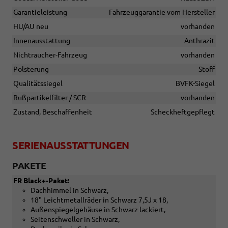
Garantieleistung
Fahrzeuggarantie vom Hersteller
HU/AU neu
vorhanden
Innenausstattung
Anthrazit
Nichtraucher-Fahrzeug
vorhanden
Polsterung
Stoff
Qualitätssiegel
BVFK-Siegel
Rußpartikelfilter / SCR
vorhanden
Zustand, Beschaffenheit
Scheckheftgepflegt
SERIENAUSSTATTUNGEN
PAKETE
FR Black+-Paket:
Dachhimmel in Schwarz,
18" Leichtmetallräder in Schwarz 7,5J x 18,
Außenspiegelgehäuse in Schwarz lackiert,
Seitenschweller in Schwarz,