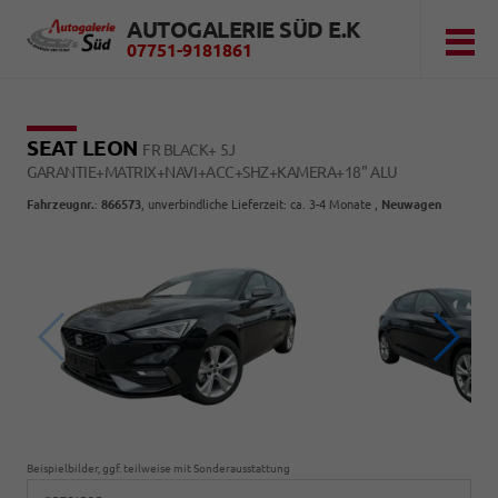
AUTOGALERIE SÜD E.K
07751-9181861
SEAT LEON
FR BLACK+ 5J
GARANTIE+MATRIX+NAVI+ACC+SHZ+KAMERA+18" ALU
Fahrzeugnr.
:
866573
, unverbindliche Lieferzeit: ca. 3-4 Monate ,
Neuwagen
Beispielbilder, ggf. teilweise mit Sonderausstattung