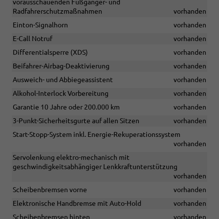
vorausschauenden Fußgänger- und
Radfahrerschutzmaßnahmen
vorhanden
Einton-Signalhorn
vorhanden
E-Call Notruf
vorhanden
Differentialsperre (XDS)
vorhanden
Beifahrer-Airbag-Deaktivierung
vorhanden
Ausweich- und Abbiegeassistent
vorhanden
Alkohol-Interlock Vorbereitung
vorhanden
Garantie 10 Jahre oder 200.000 km
vorhanden
3-Punkt-Sicherheitsgurte auf allen Sitzen
vorhanden
Start-Stopp-System inkl. Energie-Rekuperationssystem
vorhanden
Servolenkung elektro-mechanisch mit
geschwindigkeitsabhängiger Lenkkraftunterstützung
vorhanden
Scheibenbremsen vorne
vorhanden
Elektronische Handbremse mit Auto-Hold
vorhanden
Scheibenbremsen hinten
vorhanden