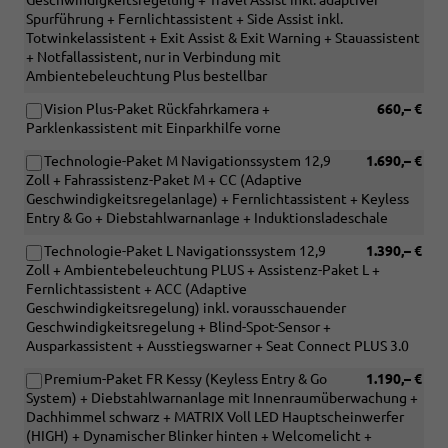
Geschwindigkeitsregelung + Travel Assist inkl. adaptiver
Spurführung + Fernlichtassistent + Side Assist inkl.
Totwinkelassistent + Exit Assist & Exit Warning + Stauassistent
+ Notfallassistent, nur in Verbindung mit
Ambientebeleuchtung Plus bestellbar
Vision Plus-Paket Rückfahrkamera +
660,– €
Parklenkassistent mit Einparkhilfe vorne
Technologie-Paket M Navigationssystem 12,9
1.690,– €
Zoll + Fahrassistenz-Paket M + CC (Adaptive
Geschwindigkeitsregelanlage) + Fernlichtassistent + Keyless
Entry & Go + Diebstahlwarnanlage + Induktionsladeschale
Technologie-Paket L Navigationssystem 12,9
1.390,– €
Zoll + Ambientebeleuchtung PLUS + Assistenz-Paket L +
Fernlichtassistent + ACC (Adaptive
Geschwindigkeitsregelung) inkl. vorausschauender
Geschwindigkeitsregelung + Blind-Spot-Sensor +
Ausparkassistent + Ausstiegswarner + Seat Connect PLUS 3.0
Premium-Paket FR Kessy (Keyless Entry & Go
1.190,– €
System) + Diebstahlwarnanlage mit Innenraumüberwachung +
Dachhimmel schwarz + MATRIX Voll LED Hauptscheinwerfer
(HIGH) + Dynamischer Blinker hinten + Welcomelicht +