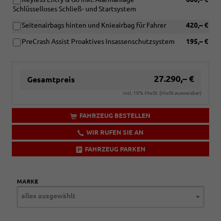
Schlüsselloses Schließ- und Startsystem
Seitenairbags hinten und Knieairbag für Fahrer
420,– €
PreCrash Assist Proaktives Insassenschutzsystem
195,– €
27.290,– €
Gesamtpreis
incl. 19% MwSt. (MwSt ausweisbar)
FAHRZEUG BESTELLEN
WIR RUFEN SIE AN
FAHRZEUG PARKEN
MARKE
alles ausgewählt