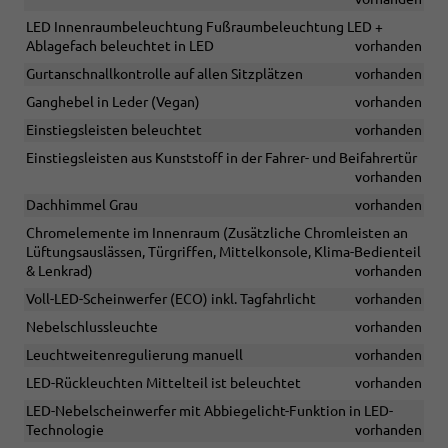
LED Innenraumbeleuchtung Fußraumbeleuchtung LED +
Ablagefach beleuchtet in LED
vorhanden
Gurtanschnallkontrolle auf allen Sitzplätzen
vorhanden
Ganghebel in Leder (Vegan)
vorhanden
Einstiegsleisten beleuchtet
vorhanden
Einstiegsleisten aus Kunststoff in der Fahrer- und Beifahrertür
vorhanden
Dachhimmel Grau
vorhanden
Chromelemente im Innenraum (Zusätzliche Chromleisten an
Lüftungsauslässen, Türgriffen, Mittelkonsole, Klima-Bedienteil
& Lenkrad)
vorhanden
Voll-LED-Scheinwerfer (ECO) inkl. Tagfahrlicht
vorhanden
Nebelschlussleuchte
vorhanden
Leuchtweitenregulierung manuell
vorhanden
LED-Rückleuchten Mittelteil ist beleuchtet
vorhanden
LED-Nebelscheinwerfer mit Abbiegelicht-Funktion in LED-
Technologie
vorhanden