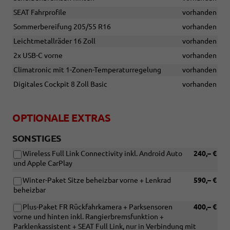
SEAT Fahrprofile
vorhanden
Sommerbereifung 205/55 R16
vorhanden
Leichtmetallräder 16 Zoll
vorhanden
2x USB-C vorne
vorhanden
Climatronic mit 1-Zonen-Temperaturregelung
vorhanden
Digitales Cockpit 8 Zoll Basic
vorhanden
OPTIONALE EXTRAS
SONSTIGES
Wireless Full Link Connectivity inkl. Android Auto
240,– €
und Apple CarPlay
Winter-Paket Sitze beheizbar vorne + Lenkrad
590,– €
beheizbar
Plus-Paket FR Rückfahrkamera + Parksensoren
400,– €
vorne und hinten inkl. Rangierbremsfunktion +
Parklenkassistent + SEAT Full Link, nur in Verbindung mit