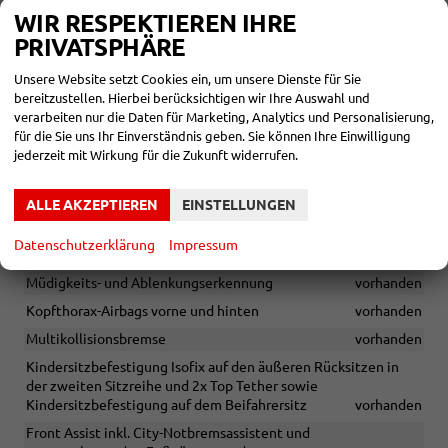
Mittelarmlehne hinten inkl. Rücksitz- lehne geteilt umlegbar
WIR RESPEKTIEREN IHRE
(1/3:2/3) und Durchreiche in den Kofferraum
vorhanden
PRIVATSPHÄRE
Lendenwirbelstütze für Beifahrersitz
vorhanden
Unsere Website setzt Cookies ein, um unsere Dienste für Sie
Lendenwirbelstütze für Fahrersitz
vorhanden
bereitzustellen. Hierbei berücksichtigen wir Ihre Auswahl und
Tempomat
vorhanden
verarbeiten nur die Daten für Marketing, Analytics und Personalisierung,
für die Sie uns Ihr Einverständnis geben. Sie können Ihre Einwilligung
Keyless Go (Motor Start/Stop Knopf)
vorhanden
jederzeit mit Wirkung für die Zukunft widerrufen.
Geschwindigkeitsbegrenzer
vorhanden
Fensterheber elektrisch vorne & hinten
vorhanden
ALLE AKZEPTIEREN
EINSTELLUNGEN
Zentralairbag zwischen den Vordersitzen
vorhanden
Datenschutzerklärung
Impressum
Wegfahrsperre elektronisch
vorhanden
Müdigkeits- und Ablenkungserkennung
vorhanden
Kopfthorax-Airbags vorne und hinten
vorhanden
Multikollisionsbremse
vorhanden
Kindersitzbefestigung Isofix auf den äußeren Rücksitzen in
der zweiten Sitzreihe und 2x Top Tether sowie
Kindersitzbefestigung auf dem Beifahrersitz
vorhanden
Front Assist inkl. City-Notbremsassistent und