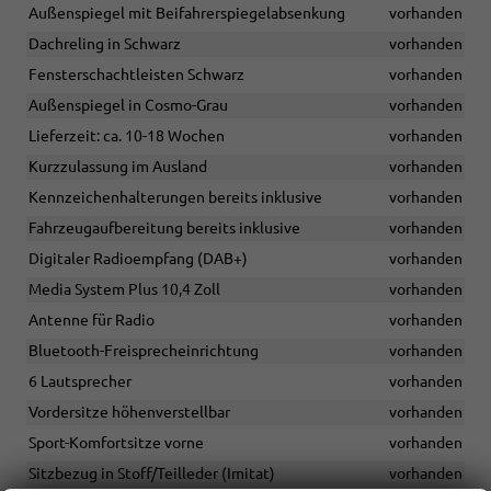
Außenspiegel mit Beifahrerspiegelabsenkung
vorhanden
Dachreling in Schwarz
vorhanden
Fensterschachtleisten Schwarz
vorhanden
Außenspiegel in Cosmo-Grau
vorhanden
Lieferzeit: ca. 10-18 Wochen
vorhanden
Kurzzulassung im Ausland
vorhanden
Kennzeichenhalterungen bereits inklusive
vorhanden
Fahrzeugaufbereitung bereits inklusive
vorhanden
Digitaler Radioempfang (DAB+)
vorhanden
Media System Plus 10,4 Zoll
vorhanden
Antenne für Radio
vorhanden
Bluetooth-Freisprecheinrichtung
vorhanden
6 Lautsprecher
vorhanden
Vordersitze höhenverstellbar
vorhanden
Sport-Komfortsitze vorne
vorhanden
Sitzbezug in Stoff/Teilleder (Imitat)
vorhanden