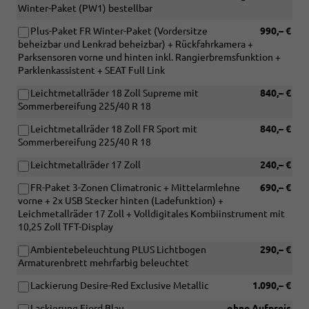
Winter-Paket (PW1) bestellbar
Plus-Paket FR Winter-Paket (Vordersitze
990,– €
beheizbar und Lenkrad beheizbar) + Rückfahrkamera +
Parksensoren vorne und hinten inkl. Rangierbremsfunktion +
Parklenkassistent + SEAT Full Link
Leichtmetallräder 18 Zoll Supreme mit
840,– €
Sommerbereifung 225/40 R 18
Leichtmetallräder 18 Zoll FR Sport mit
840,– €
Sommerbereifung 225/40 R 18
Leichtmetallräder 17 Zoll
240,– €
FR-Paket 3-Zonen Climatronic + Mittelarmlehne
690,– €
vorne + 2x USB Stecker hinten (Ladefunktion) +
Leichmetallräder 17 Zoll + Volldigitales Kombiinstrument mit
10,25 Zoll TFT-Display
Ambientebeleuchtung PLUS Lichtbogen
290,– €
Armaturenbrett mehrfarbig beleuchtet
Lackierung Desire-Red Exclusive Metallic
1.090,– €
Lackierung Fiord Blau
ohne Aufpreis