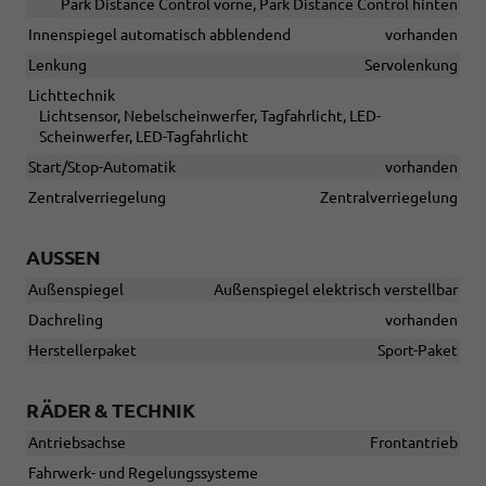
Park Distance Control vorne, Park Distance Control hinten
Innenspiegel automatisch abblendend
vorhanden
Lenkung
Servolenkung
Lichttechnik
Lichtsensor, Nebelscheinwerfer, Tagfahrlicht, LED-
Scheinwerfer, LED-Tagfahrlicht
Start/Stop-Automatik
vorhanden
Zentralverriegelung
Zentralverriegelung
AUSSEN
Außenspiegel
Außenspiegel elektrisch verstellbar
Dachreling
vorhanden
Herstellerpaket
Sport-Paket
RÄDER & TECHNIK
Antriebsachse
Frontantrieb
Fahrwerk- und Regelungssysteme