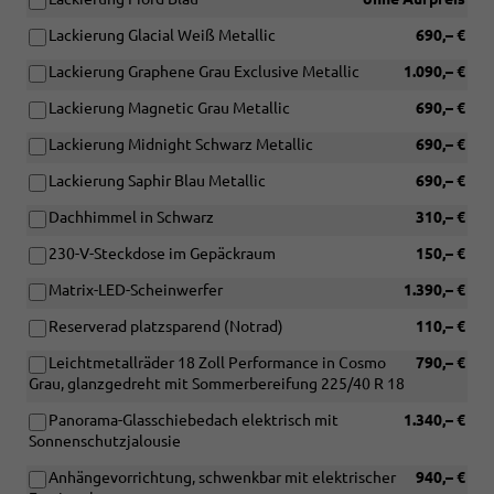
Lackierung Glacial Weiß Metallic
690,– €
Lackierung Graphene Grau Exclusive Metallic
1.090,– €
Lackierung Magnetic Grau Metallic
690,– €
Lackierung Midnight Schwarz Metallic
690,– €
Lackierung Saphir Blau Metallic
690,– €
Dachhimmel in Schwarz
310,– €
230-V-Steckdose im Gepäckraum
150,– €
Matrix-LED-Scheinwerfer
1.390,– €
Reserverad platzsparend (Notrad)
110,– €
Leichtmetallräder 18 Zoll Performance in Cosmo
790,– €
Grau, glanzgedreht mit Sommerbereifung 225/40 R 18
Panorama-Glasschiebedach elektrisch mit
1.340,– €
Sonnenschutzjalousie
Anhängevorrichtung, schwenkbar mit elektrischer
940,– €