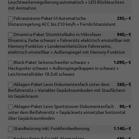
Leuchtweitenregulierung automatisch + LED Rückleuchten
mit Animation
Fahrassistenz-Paket M Automatische
295,– €
Distanzregelung ACC bis 210 km/h + Fernlichtassistent
Dinamica-Paket Sitzmittelbahn in Mikrofaser
940,– €
Dinamica, Farbe schwarz + Fahrersitz elektrisch einstellbar mit
Memory-Funktion + Lendenwirbelstütze Fahrerseite,
elektrisch einstellbar + Außenspiegel mit Memory-Funktion
Black-Paket Seitenschweller schwarz +
1.090,– €
Heckspoiler schwarz + Außenspiegelkappen in schwarz +
Leichtmetallräder 18 Zoll schwarz
Ablagen-Paket Leon Dokumentenfach unter dem
260,– €
Beifahrersitz + Variabler Gepäckraumboden mit Staufächern
im Gepäckraum
Ablagen-Paket Leon Sportstourer Dokumentenfach
90,– €
unter dem Beifahrersitz + Gepäcknetz einsetzbar horizontal
über Gepäckraumboden
Standheizung inkl. Funkfernbedienung
1.140,– €
Keyless Entry & Go inkl. Alarmanlage
680,– €