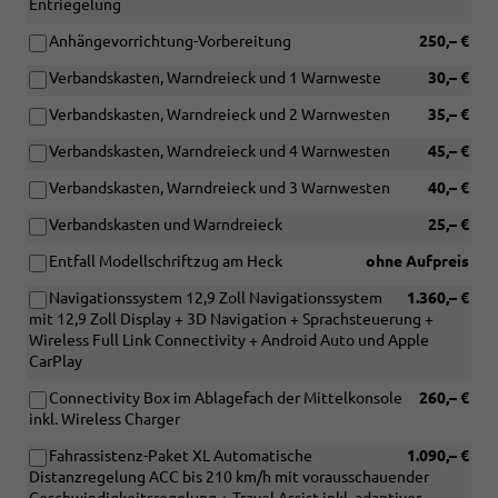
Entriegelung
Anhängevorrichtung-Vorbereitung
250,– €
Verbandskasten, Warndreieck und 1 Warnweste
30,– €
Verbandskasten, Warndreieck und 2 Warnwesten
35,– €
Verbandskasten, Warndreieck und 4 Warnwesten
45,– €
Verbandskasten, Warndreieck und 3 Warnwesten
40,– €
Verbandskasten und Warndreieck
25,– €
Entfall Modellschriftzug am Heck
ohne Aufpreis
Navigationssystem 12,9 Zoll Navigationssystem
1.360,– €
mit 12,9 Zoll Display + 3D Navigation + Sprachsteuerung +
Wireless Full Link Connectivity + Android Auto und Apple
CarPlay
Connectivity Box im Ablagefach der Mittelkonsole
260,– €
inkl. Wireless Charger
Fahrassistenz-Paket XL Automatische
1.090,– €
Distanzregelung ACC bis 210 km/h mit vorausschauender