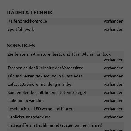
RÄDER & TECHNIK
Reifendruckkontrolle
vorhanden
Sportfahrwerk
vorhanden
SONSTIGES
Zierleiste am Armaturenbrett und Tür in Aluminiumlook
vorhanden
Taschen an der Rückseite der Vordersitze
vorhanden
Tür und Seitenverkleidung in Kunstleder
vorhanden
Luftausströmerumrandung in Silber
vorhanden
Sonnenblenden mit beleuchtetem Spiegel
vorhanden
Ladeboden variabel
vorhanden
Leseleuchten LED vorne und hinten
vorhanden
Gepäckraumabdeckung
vorhanden
Haltegriffe am Dachhimmel (ausgenommen Fahrer)
vorhanden