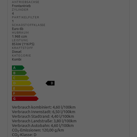
ANTRIEBSACHSE
Frontantrieb
ZYLINDER
4
PARTIKELFILTER
1
SCHADSTOFFKLASSE
Euro 6b
HUBRAUM
1.968 ccm
LEISTUNG
85 kW (116 PS)
KRAFTSTOFF
Diesel
KATEGORIE
Kombi
Verbrauch kombiniert:
4,60 l/100km
Verbrauch Innenstadt:
6,50 l/100km
Verbrauch Stadtrand:
4,40 l/100km
Verbrauch Landstraße:
3,80 l/100km
Verbrauch Autobahn:
4,60 l/100km
CO
-Emissionen:
120,00 g/km
2
CO
-Klasse:
D
2