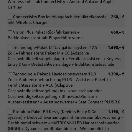
Wireless Full Link Connectivity + Android Auto und Apple
CarPlay
Connectivity Box im Ablagefach der Mittelkonsole
260,– €
inkl. Wireless Charger
Vision Plus-Paket Rückfahrkamera +
660,– €
Parklenkassistent mit Einparkhilfe vorne
Technologie-Paket M Navigationssystem 12,9
1.690,– €
Zoll + Fahrassistenz-Paket M + CC (Adaptive
Geschwindigkeitsregelanlage) + Fernlichtassistent + Keyless
Entry & Go + Diebstahlwarnanlage + Induktionsladeschale
Technologie-Paket L Navigationssystem 12,9
1.390,– €
Zoll + Ambientebeleuchtung PLUS + Assistenz-Paket L +
Fernlichtassistent + ACC (Adaptive
Geschwindigkeitsregelung) inkl. vorausschauender
Geschwindigkeitsregelung + Blind-Spot-Sensor +
Ausparkassistent + Ausstiegswarner + Seat Connect PLUS 3.0
Premium-Paket FR Kessy (Keyless Entry & Go
1.190,– €
System) + Diebstahlwarnanlage mit Innenraumüberwachung +
Dachhimmel schwarz + MATRIX Voll LED Hauptscheinwerfer
(HIGH) + Dynamischer Blinker hinten + Welcomelicht +