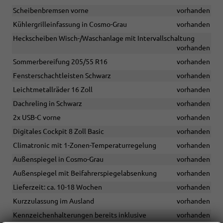
Scheibenbremsen vorne
vorhanden
Kühlergrilleinfassung in Cosmo-Grau
vorhanden
Heckscheiben Wisch-/Waschanlage mit Intervallschaltung
vorhanden
Sommerbereifung 205/55 R16
vorhanden
Fensterschachtleisten Schwarz
vorhanden
Leichtmetallräder 16 Zoll
vorhanden
Dachreling in Schwarz
vorhanden
2x USB-C vorne
vorhanden
Digitales Cockpit 8 Zoll Basic
vorhanden
Climatronic mit 1-Zonen-Temperaturregelung
vorhanden
Außenspiegel in Cosmo-Grau
vorhanden
Außenspiegel mit Beifahrerspiegelabsenkung
vorhanden
Lieferzeit: ca. 10-18 Wochen
vorhanden
Kurzzulassung im Ausland
vorhanden
Kennzeichenhalterungen bereits inklusive
vorhanden