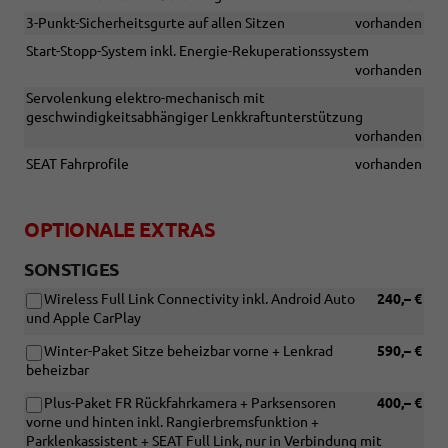
3-Punkt-Sicherheitsgurte auf allen Sitzen
vorhanden
Start-Stopp-System inkl. Energie-Rekuperationssystem
vorhanden
Servolenkung elektro-mechanisch mit
geschwindigkeitsabhängiger Lenkkraftunterstützung
vorhanden
SEAT Fahrprofile
vorhanden
OPTIONALE EXTRAS
SONSTIGES
Wireless Full Link Connectivity inkl. Android Auto
240,– €
und Apple CarPlay
Winter-Paket Sitze beheizbar vorne + Lenkrad
590,– €
beheizbar
Plus-Paket FR Rückfahrkamera + Parksensoren
400,– €
vorne und hinten inkl. Rangierbremsfunktion +
Parklenkassistent + SEAT Full Link, nur in Verbindung mit