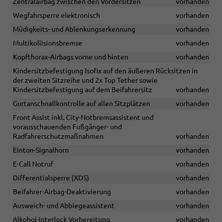
Zentralairbag zwischen den Vordersitzen
vorhanden
Wegfahrsperre elektronisch
vorhanden
Müdigkeits- und Ablenkungserkennung
vorhanden
Multikollisionsbremse
vorhanden
Kopfthorax-Airbags vorne und hinten
vorhanden
Kindersitzbefestigung Isofix auf den äußeren Rücksitzen in
der zweiten Sitzreihe und 2x Top Tether sowie
Kindersitzbefestigung auf dem Beifahrersitz
vorhanden
Gurtanschnallkontrolle auf allen Sitzplätzen
vorhanden
Front Assist inkl. City-Notbremsassistent und
vorausschauenden Fußgänger- und
Radfahrerschutzmaßnahmen
vorhanden
Einton-Signalhorn
vorhanden
E-Call Notruf
vorhanden
Differentialsperre (XDS)
vorhanden
Beifahrer-Airbag-Deaktivierung
vorhanden
Ausweich- und Abbiegeassistent
vorhanden
Alkohol-Interlock Vorbereitung
vorhanden