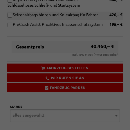
Schlüsselloses Schließ- und Startsystem
Seitenairbags hinten und Knieairbag für Fahrer
420,– €
PreCrash Assist Proaktives Insassenschutzsystem
195,– €
30.460,– €
Gesamtpreis
incl. 19% MwSt. (MwSt ausweisbar)
FAHRZEUG BESTELLEN
WIR RUFEN SIE AN
FAHRZEUG PARKEN
MARKE
alles ausgewählt