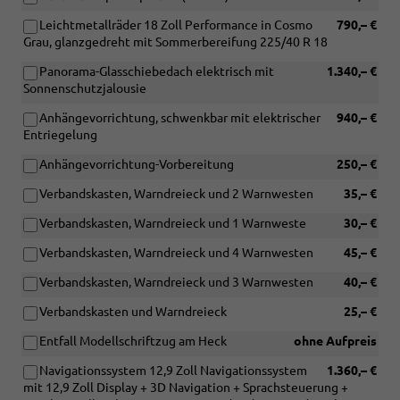
Leichtmetallräder 18 Zoll Performance in Cosmo
790,– €
Grau, glanzgedreht mit Sommerbereifung 225/40 R 18
Panorama-Glasschiebedach elektrisch mit
1.340,– €
Sonnenschutzjalousie
Anhängevorrichtung, schwenkbar mit elektrischer
940,– €
Entriegelung
Anhängevorrichtung-Vorbereitung
250,– €
Verbandskasten, Warndreieck und 2 Warnwesten
35,– €
Verbandskasten, Warndreieck und 1 Warnweste
30,– €
Verbandskasten, Warndreieck und 4 Warnwesten
45,– €
Verbandskasten, Warndreieck und 3 Warnwesten
40,– €
Verbandskasten und Warndreieck
25,– €
Entfall Modellschriftzug am Heck
ohne Aufpreis
Navigationssystem 12,9 Zoll Navigationssystem
1.360,– €
mit 12,9 Zoll Display + 3D Navigation + Sprachsteuerung +