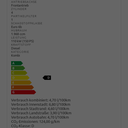
ANTRIEBSACHSE
Frontantrieb
ZYLINDER
4
PARTIKELFILTER
1
SCHADSTOFFKLASSE
Euro 6b
HUBRAUM
1.968 ccm
LEISTUNG
110 kW (150 PS)
KRAFTSTOFF
Diesel
KATEGORIE
Kombi
Verbrauch kombiniert:
4,70 l/100km
Verbrauch Innenstadt:
6,80 l/100km
Verbrauch Stadtrand:
4,60 l/100km
Verbrauch Landstraße:
3,90 l/100km
Verbrauch Autobahn:
4,70 l/100km
CO
-Emissionen:
124,00 g/km
2
CO
-Klasse:
D
2