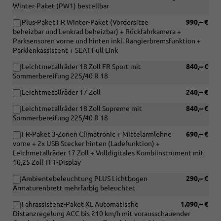
Winter-Paket (PW1) bestellbar
Plus-Paket FR Winter-Paket (Vordersitze
990,– €
beheizbar und Lenkrad beheizbar) + Rückfahrkamera +
Parksensoren vorne und hinten inkl. Rangierbremsfunktion +
Parklenkassistent + SEAT Full Link
Leichtmetallräder 18 Zoll FR Sport mit
840,– €
Sommerbereifung 225/40 R 18
Leichtmetallräder 17 Zoll
240,– €
Leichtmetallräder 18 Zoll Supreme mit
840,– €
Sommerbereifung 225/40 R 18
FR-Paket 3-Zonen Climatronic + Mittelarmlehne
690,– €
vorne + 2x USB Stecker hinten (Ladefunktion) +
Leichmetallräder 17 Zoll + Volldigitales Kombiinstrument mit
10,25 Zoll TFT-Display
Ambientebeleuchtung PLUS Lichtbogen
290,– €
Armaturenbrett mehrfarbig beleuchtet
Fahrassistenz-Paket XL Automatische
1.090,– €
Distanzregelung ACC bis 210 km/h mit vorausschauender