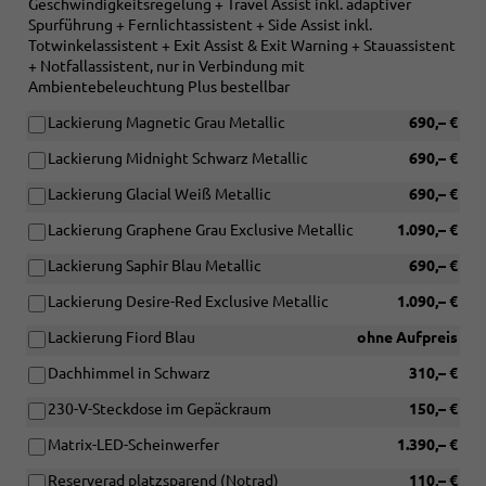
Geschwindigkeitsregelung + Travel Assist inkl. adaptiver
Spurführung + Fernlichtassistent + Side Assist inkl.
Totwinkelassistent + Exit Assist & Exit Warning + Stauassistent
+ Notfallassistent, nur in Verbindung mit
Ambientebeleuchtung Plus bestellbar
Lackierung Magnetic Grau Metallic
690,– €
Lackierung Midnight Schwarz Metallic
690,– €
Lackierung Glacial Weiß Metallic
690,– €
Lackierung Graphene Grau Exclusive Metallic
1.090,– €
Lackierung Saphir Blau Metallic
690,– €
Lackierung Desire-Red Exclusive Metallic
1.090,– €
Lackierung Fiord Blau
ohne Aufpreis
Dachhimmel in Schwarz
310,– €
230-V-Steckdose im Gepäckraum
150,– €
Matrix-LED-Scheinwerfer
1.390,– €
Reserverad platzsparend (Notrad)
110,– €