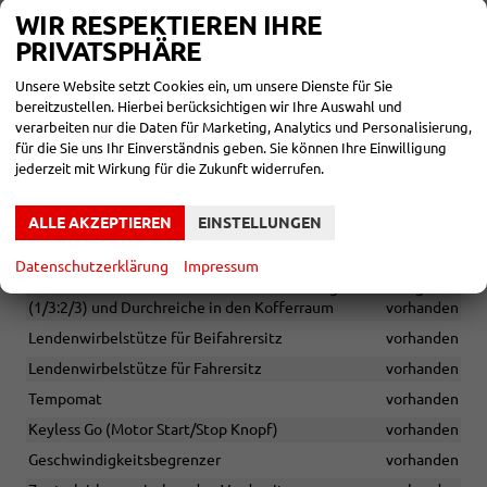
Fahrzeugaufbereitung bereits inklusive
vorhanden
WIR RESPEKTIEREN IHRE
Digitaler Radioempfang (DAB+)
vorhanden
PRIVATSPHÄRE
Media System Plus 10,4 Zoll
vorhanden
Unsere Website setzt Cookies ein, um unsere Dienste für Sie
Bluetooth-Freisprecheinrichtung
vorhanden
bereitzustellen. Hierbei berücksichtigen wir Ihre Auswahl und
verarbeiten nur die Daten für Marketing, Analytics und Personalisierung,
6 Lautsprecher
vorhanden
für die Sie uns Ihr Einverständnis geben. Sie können Ihre Einwilligung
Antenne für Radio
vorhanden
jederzeit mit Wirkung für die Zukunft widerrufen.
Sport-Komfortsitze vorne
vorhanden
ALLE AKZEPTIEREN
EINSTELLUNGEN
Vordersitze höhenverstellbar
vorhanden
Sitzbezug in Stoff/Teilleder (Imitat)
vorhanden
Datenschutzerklärung
Impressum
Mittelarmlehne hinten inkl. Rücksitz- lehne geteilt umlegbar
(1/3:2/3) und Durchreiche in den Kofferraum
vorhanden
Lendenwirbelstütze für Beifahrersitz
vorhanden
Lendenwirbelstütze für Fahrersitz
vorhanden
Tempomat
vorhanden
Keyless Go (Motor Start/Stop Knopf)
vorhanden
Geschwindigkeitsbegrenzer
vorhanden