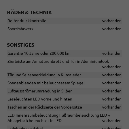
RÄDER & TECHNIK
Reifendruckkontrolle
vorhanden
Sportfahrwerk
vorhanden
SONSTIGES
Garantie 10 Jahre oder 200.000 km
vorhanden
Zierleiste am Armaturenbrett und Tür in Aluminiumlook
vorhanden
Tür und Seitenverkleidung in Kunstleder
vorhanden
Sonnenblenden mit beleuchtetem Spiegel
vorhanden
Luftausströmerumrandung in Silber
vorhanden
Leseleuchten LED vorne und hinten
vorhanden
Taschen an der Rückseite der Vordersitze
vorhanden
LED Innenraumbeleuchtung Fußraumbeleuchtung LED +
Ablagefach beleuchtet in LED
vorhanden
Ladeboden variabel
vorhanden