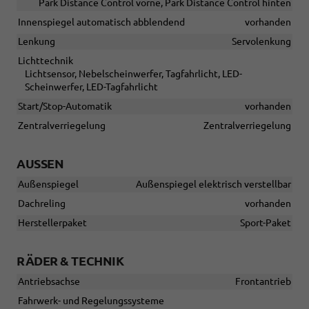
Park Distance Control vorne, Park Distance Control hinten
Innenspiegel automatisch abblendend
vorhanden
Lenkung
Servolenkung
Lichttechnik
Lichtsensor, Nebelscheinwerfer, Tagfahrlicht, LED-
Scheinwerfer, LED-Tagfahrlicht
Start/Stop-Automatik
vorhanden
Zentralverriegelung
Zentralverriegelung
AUSSEN
Außenspiegel
Außenspiegel elektrisch verstellbar
Dachreling
vorhanden
Herstellerpaket
Sport-Paket
RÄDER & TECHNIK
Antriebsachse
Frontantrieb
Fahrwerk- und Regelungssysteme