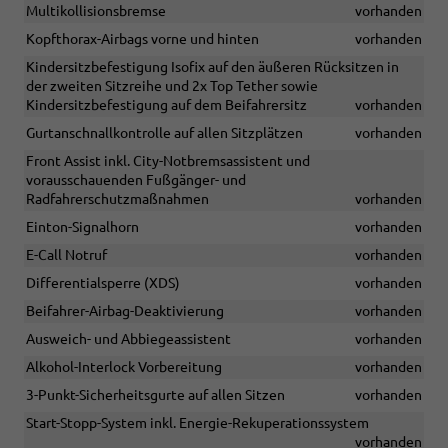
Multikollisionsbremse
vorhanden
Kopfthorax-Airbags vorne und hinten
vorhanden
Kindersitzbefestigung Isofix auf den äußeren Rücksitzen in
der zweiten Sitzreihe und 2x Top Tether sowie
Kindersitzbefestigung auf dem Beifahrersitz
vorhanden
Gurtanschnallkontrolle auf allen Sitzplätzen
vorhanden
Front Assist inkl. City-Notbremsassistent und
vorausschauenden Fußgänger- und
Radfahrerschutzmaßnahmen
vorhanden
Einton-Signalhorn
vorhanden
E-Call Notruf
vorhanden
Differentialsperre (XDS)
vorhanden
Beifahrer-Airbag-Deaktivierung
vorhanden
Ausweich- und Abbiegeassistent
vorhanden
Alkohol-Interlock Vorbereitung
vorhanden
3-Punkt-Sicherheitsgurte auf allen Sitzen
vorhanden
Start-Stopp-System inkl. Energie-Rekuperationssystem
vorhanden