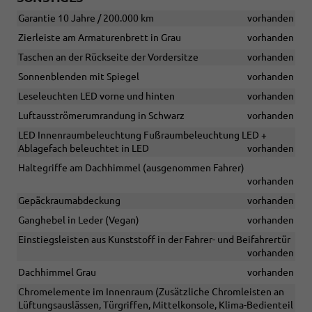
Garantie 10 Jahre / 200.000 km
vorhanden
Zierleiste am Armaturenbrett in Grau
vorhanden
Taschen an der Rückseite der Vordersitze
vorhanden
Sonnenblenden mit Spiegel
vorhanden
Leseleuchten LED vorne und hinten
vorhanden
Luftausströmerumrandung in Schwarz
vorhanden
LED Innenraumbeleuchtung Fußraumbeleuchtung LED +
Ablagefach beleuchtet in LED
vorhanden
Haltegriffe am Dachhimmel (ausgenommen Fahrer)
vorhanden
Gepäckraumabdeckung
vorhanden
Ganghebel in Leder (Vegan)
vorhanden
Einstiegsleisten aus Kunststoff in der Fahrer- und Beifahrertür
vorhanden
Dachhimmel Grau
vorhanden
Chromelemente im Innenraum (Zusätzliche Chromleisten an
Lüftungsauslässen, Türgriffen, Mittelkonsole, Klima-Bedienteil