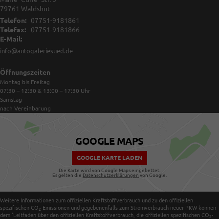
79761
Waldshut
Telefon:
07751-9181861
Telefax:
07751-9181866
E-Mail:
info@autogaleriesued.de
Öffnungszeiten
Montag bis Freitag
07:30 – 12:30 & 13:00 – 17:30
Uhr
Samstag
nach Vereinbarung
GOOGLE MAPS
GOOGLE KARTE LADEN
Die Karte wird von Google Maps eingebettet.
Es gelten die
Datenschutzerklärungen
von Google.
Weitere Informationen zum offiziellen Kraftstoffverbrauch und zu den offiziellen
spezifischen CO
-Emissionen und gegebenenfalls zum Stromverbrauch neuer PKW können
2
dem 'Leitfaden über den offiziellen Kraftstoffverbrauch, die offiziellen spezifischen CO
-
2