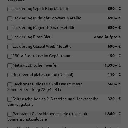
Lackierung Saphir Blau Metallic
690,– €
Lackierung Midnight Schwarz Metallic
690,– €
Lackierung Magnetic Grau Metallic
690,– €
Lackierung Fiord Blau
ohne Aufpreis
Lackierung Glacial Weiß Metallic
690,– €
230-V-Steckdose im Gepäckraum
150,– €
Matrix-LED-Scheinwerfer
1.390,– €
Reserverad platzsparend (Notrad)
110,– €
Leichtmetallräder 17 Zoll Dynamic mit
560,– €
Sommerbereifung 225/45 R17
Seitenscheiben ab 2. Sitzreihe und Heckscheibe
320,– €
dunkel getönt
Panorama-Glasschiebedach elektrisch mit
1.340,– €
Sonnenschutzjalousie