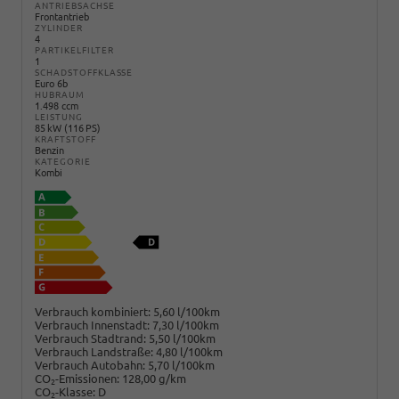
ANTRIEBSACHSE
Frontantrieb
ZYLINDER
4
PARTIKELFILTER
1
SCHADSTOFFKLASSE
Euro 6b
HUBRAUM
1.498 ccm
LEISTUNG
85 kW (116 PS)
KRAFTSTOFF
Benzin
KATEGORIE
Kombi
Verbrauch kombiniert:
5,60 l/100km
Verbrauch Innenstadt:
7,30 l/100km
Verbrauch Stadtrand:
5,50 l/100km
Verbrauch Landstraße:
4,80 l/100km
Verbrauch Autobahn:
5,70 l/100km
CO
-Emissionen:
128,00 g/km
2
CO
-Klasse:
D
2