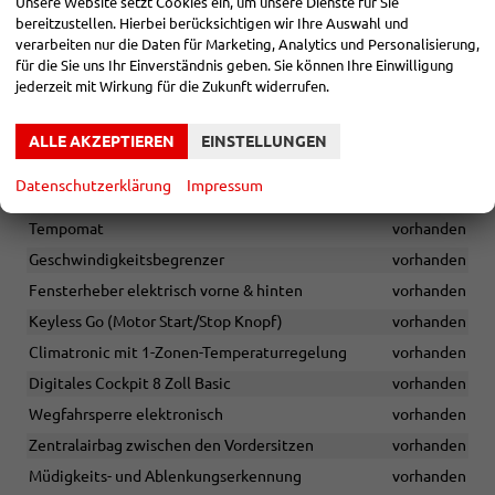
Unsere Website setzt Cookies ein, um unsere Dienste für Sie
6 Lautsprecher
vorhanden
bereitzustellen. Hierbei berücksichtigen wir Ihre Auswahl und
2x USB-C vorne
vorhanden
verarbeiten nur die Daten für Marketing, Analytics und Personalisierung,
für die Sie uns Ihr Einverständnis geben. Sie können Ihre Einwilligung
Lendenwirbelstütze für Fahrersitz
vorhanden
jederzeit mit Wirkung für die Zukunft widerrufen.
Vordersitze höhenverstellbar
vorhanden
Stoff Style Grau Schwarz
vorhanden
ALLE AKZEPTIEREN
EINSTELLUNGEN
Rücksitzlehne asymmetrisch geteilt umklappbar
vorhanden
Datenschutzerklärung
Impressum
Komfortsitze vorn
vorhanden
Tempomat
vorhanden
Geschwindigkeitsbegrenzer
vorhanden
Fensterheber elektrisch vorne & hinten
vorhanden
Keyless Go (Motor Start/Stop Knopf)
vorhanden
Climatronic mit 1-Zonen-Temperaturregelung
vorhanden
Digitales Cockpit 8 Zoll Basic
vorhanden
Wegfahrsperre elektronisch
vorhanden
Zentralairbag zwischen den Vordersitzen
vorhanden
Müdigkeits- und Ablenkungserkennung
vorhanden