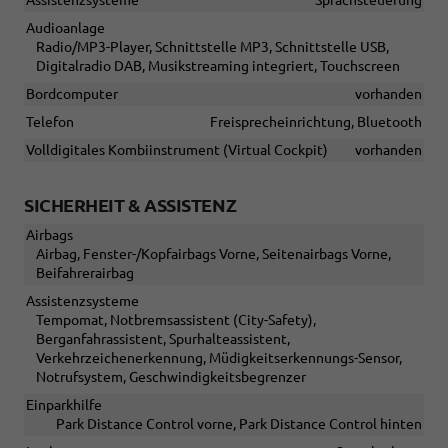
Assistenzsysteme
Sprachsteuerung
Audioanlage
Radio/MP3-Player, Schnittstelle MP3, Schnittstelle USB,
Digitalradio DAB, Musikstreaming integriert, Touchscreen
Bordcomputer
vorhanden
Telefon
Freisprecheinrichtung, Bluetooth
Volldigitales Kombiinstrument (Virtual Cockpit)
vorhanden
SICHERHEIT & ASSISTENZ
Airbags
Airbag, Fenster-/Kopfairbags Vorne, Seitenairbags Vorne,
Beifahrerairbag
Assistenzsysteme
Tempomat, Notbremsassistent (City-Safety),
Berganfahrassistent, Spurhalteassistent,
Verkehrzeichenerkennung, Müdigkeitserkennungs-Sensor,
Notrufsystem, Geschwindigkeitsbegrenzer
Einparkhilfe
Park Distance Control vorne, Park Distance Control hinten