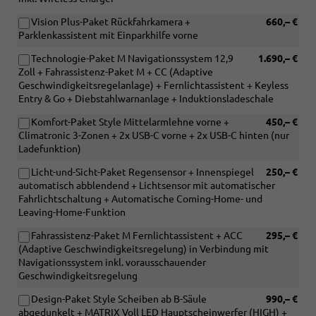
Vision Plus-Paket Rückfahrkamera +
660,– €
Parklenkassistent mit Einparkhilfe vorne
Technologie-Paket M Navigationssystem 12,9
1.690,– €
Zoll + Fahrassistenz-Paket M + CC (Adaptive
Geschwindigkeitsregelanlage) + Fernlichtassistent + Keyless
Entry & Go + Diebstahlwarnanlage + Induktionsladeschale
Komfort-Paket Style Mittelarmlehne vorne +
450,– €
Climatronic 3-Zonen + 2x USB-C vorne + 2x USB-C hinten (nur
Ladefunktion)
Licht-und-Sicht-Paket Regensensor + Innenspiegel
250,– €
automatisch abblendend + Lichtsensor mit automatischer
Fahrlichtschaltung + Automatische Coming-Home- und
Leaving-Home-Funktion
Fahrassistenz-Paket M Fernlichtassistent + ACC
295,– €
(Adaptive Geschwindigkeitsregelung) in Verbindung mit
Navigationssystem inkl. vorausschauender
Geschwindigkeitsregelung
Design-Paket Style Scheiben ab B-Säule
990,– €
abgedunkelt + MATRIX Voll LED Hauptscheinwerfer (HIGH) +