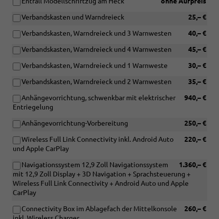
Entfall Modellschriftzug am Heck
ohne Aufpreis
Verbandskasten und Warndreieck
25,– €
Verbandskasten, Warndreieck und 3 Warnwesten
40,– €
Verbandskasten, Warndreieck und 4 Warnwesten
45,– €
Verbandskasten, Warndreieck und 1 Warnweste
30,– €
Verbandskasten, Warndreieck und 2 Warnwesten
35,– €
Anhängevorrichtung, schwenkbar mit elektrischer
940,– €
Entriegelung
Anhängevorrichtung-Vorbereitung
250,– €
Wireless Full Link Connectivity inkl. Android Auto
220,– €
und Apple CarPlay
Navigationssystem 12,9 Zoll Navigationssystem
1.360,– €
mit 12,9 Zoll Display + 3D Navigation + Sprachsteuerung +
Wireless Full Link Connectivity + Android Auto und Apple
CarPlay
Connectivity Box im Ablagefach der Mittelkonsole
260,– €
inkl. Wireless Charger