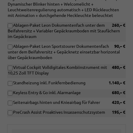
Dynamischer Blinker hinten + Welcomelicht +
Leuchtweitenregulierung automatisch + LED Rückleuchten
mit Animation + durchgehende Heckleuchte beleuchtet
Ablagen-Paket Leon Dokumentenfach unter dem
260,– €
Beifahrersitz + Variabler Gepäckraumboden mit Staufächern
im Gepäckraum
Ablagen-Paket Leon Sportstourer Dokumentenfach
90,– €
unter dem Beifahrersitz + Gepäcknetz einsetzbar horizontal
über Gepäckraumboden
Virtual Cockpit Volldigitales Kombiinstrument mit
480,– €
10,25 Zoll TFT Display
Standheizung inkl. Funkfernbedienung
1.140,– €
Keyless Entry & Go inkl. Alarmanlage
680,– €
Seitenairbags hinten und Knieairbag für Fahrer
420,– €
PreCrash Assist Proaktives Insassenschutzsystem
195,– €