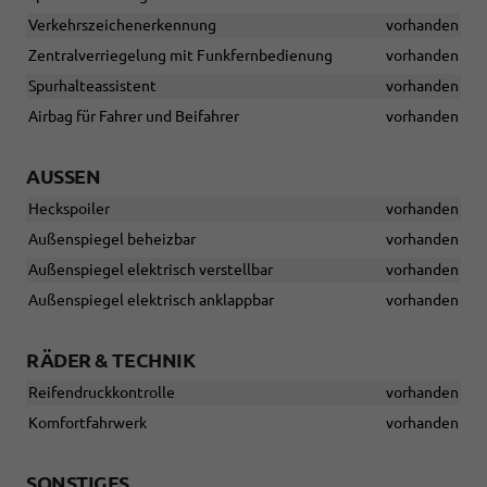
Verkehrszeichenerkennung
vorhanden
Zentralverriegelung mit Funkfernbedienung
vorhanden
Spurhalteassistent
vorhanden
Airbag für Fahrer und Beifahrer
vorhanden
AUSSEN
Heckspoiler
vorhanden
Außenspiegel beheizbar
vorhanden
Außenspiegel elektrisch verstellbar
vorhanden
Außenspiegel elektrisch anklappbar
vorhanden
RÄDER & TECHNIK
Reifendruckkontrolle
vorhanden
Komfortfahrwerk
vorhanden
SONSTIGES