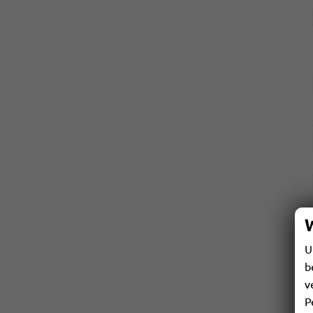
U
b
v
P