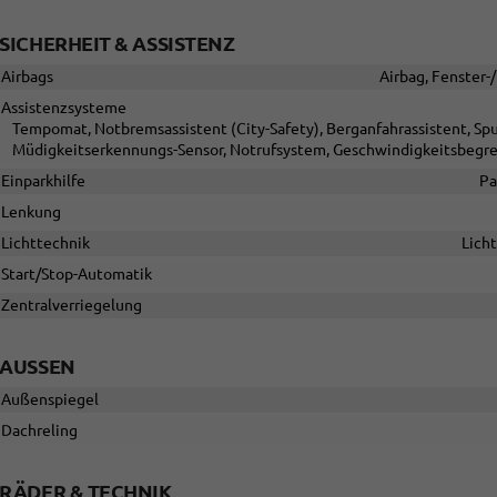
SICHERHEIT & ASSISTENZ
Airbags
Airbag, Fenster-
Assistenzsysteme
Tempomat, Notbremsassistent (City-Safety), Berganfahrassistent, Sp
Müdigkeitserkennungs-Sensor, Notrufsystem, Geschwindigkeitsbegr
Einparkhilfe
Pa
Lenkung
Lichttechnik
Licht
Start/Stop-Automatik
Zentralverriegelung
AUSSEN
Außenspiegel
Dachreling
RÄDER & TECHNIK