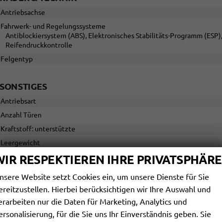
Antriebsachse
Fahrwerk- und Regelungssysteme
Antiblockiersystem (ABS), Elektronisches Stabilitäts-Programm (ESP)
Reifendruckkontrolle
Felgentyp
SONSTIGES
Antriebsart
Anzahl Türen
Kraftstoff: unterstützte
Leergewicht
Polsterung
WIR RESPEKTIEREN IHRE PRIVATSPHÄRE
Rußpartikelfilter / SCR
nsere Website setzt Cookies ein, um unsere Dienste für Sie
ereitzustellen. Hierbei berücksichtigen wir Ihre Auswahl und
erarbeiten nur die Daten für Marketing, Analytics und
SERIENAUSSTATTUNGEN
ersonalisierung, für die Sie uns Ihr Einverständnis geben. Sie