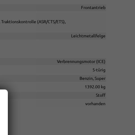
Frontantrieb
, Traktionskontrolle (ASR/CTS/ETS),
Leichtmetallfelge
Verbrennungsmotor (ICE)
5-türig
Benzin, Super
1392.00 kg
Stoff
vorhanden