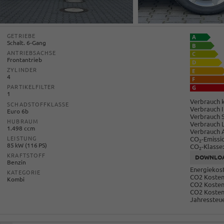
GETRIEBE
Schalt. 6-Gang
ANTRIEBSACHSE
Frontantrieb
ZYLINDER
4
PARTIKELFILTER
1
Verbrauch k
SCHADSTOFFKLASSE
Verbrauch I
Euro 6b
Verbrauch 
HUBRAUM
Verbrauch 
1.498 ccm
Verbrauch 
CO
-Emissi
LEISTUNG
2
85 kW (116 PS)
CO
-Klasse:
2
KRAFTSTOFF
DOWNLO
Benzin
Energiekost
KATEGORIE
CO2 Kosten 
Kombi
CO2 Kosten
CO2 Kosten
Jahressteue