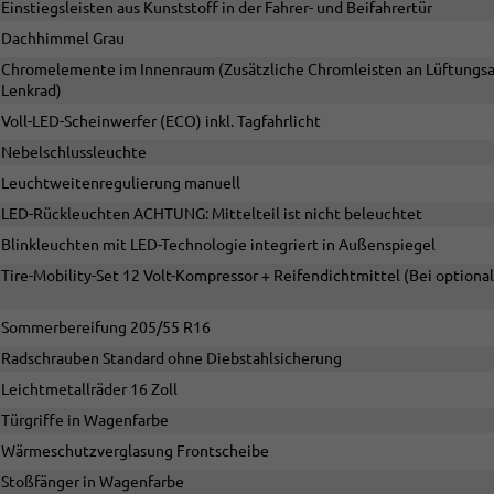
Einstiegsleisten aus Kunststoff in der Fahrer- und Beifahrertür
Dachhimmel Grau
Chromelemente im Innenraum (Zusätzliche Chromleisten an Lüftungsaus
Lenkrad)
Voll-LED-Scheinwerfer (ECO) inkl. Tagfahrlicht
Nebelschlussleuchte
Leuchtweitenregulierung manuell
LED-Rückleuchten ACHTUNG: Mittelteil ist nicht beleuchtet
Blinkleuchten mit LED-Technologie integriert in Außenspiegel
Tire-Mobility-Set 12 Volt-Kompressor + Reifendichtmittel (Bei optional
Sommerbereifung 205/55 R16
Radschrauben Standard ohne Diebstahlsicherung
Leichtmetallräder 16 Zoll
Türgriffe in Wagenfarbe
Wärmeschutzverglasung Frontscheibe
Stoßfänger in Wagenfarbe