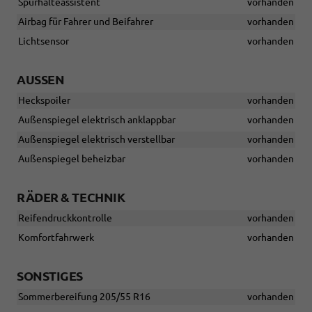
Spurhalteassistent
vorhanden
Airbag für Fahrer und Beifahrer
vorhanden
Lichtsensor
vorhanden
AUSSEN
Heckspoiler
vorhanden
Außenspiegel elektrisch anklappbar
vorhanden
Außenspiegel elektrisch verstellbar
vorhanden
Außenspiegel beheizbar
vorhanden
RÄDER & TECHNIK
Reifendruckkontrolle
vorhanden
Komfortfahrwerk
vorhanden
SONSTIGES
Sommerbereifung 205/55 R16
vorhanden