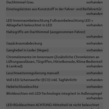
Dachhimmel Grau
vorhanden
Einstiegsleisten aus Kunststoff in der Fahrer- und Beifahrertür
vorhanden
LED Innenraumbeleuchtung Fußraumbeleuchtung LED +
Ablagefach beleuchtet in LED
vorhanden
Haltegriffe am Dachhimmel (ausgenommen Fahrer)
vorhanden
Gepäckraumabdeckung
vorhanden
Ganghebel in Leder (Vegan)
vorhanden
Chromelemente im Innenraum (Zusätzliche Chromleisten an
Lüftungsauslässen, Türgriffen, Mittelkonsole, Klima-Bedienteil
& Lenkrad)
vorhanden
Leuchtweitenregulierung manuell
vorhanden
Voll-LED-Scheinwerfer (ECO) inkl. Tagfahrlicht
vorhanden
Nebelschlussleuchte
vorhanden
Blinkleuchten mit LED-Technologie integriert in Außenspiegel
vorhanden
LED-Rückleuchten ACHTUNG: Mittelteil ist nicht beleuchtet