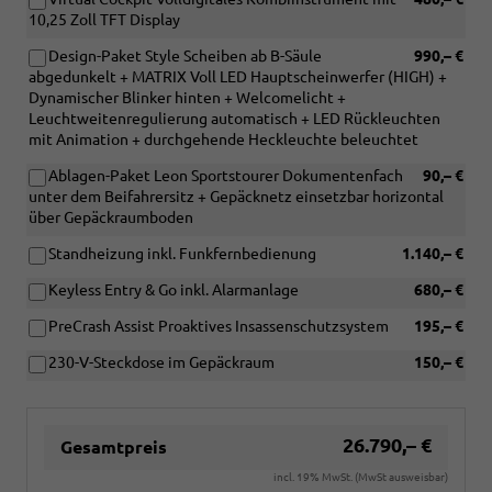
10,25 Zoll TFT Display
Design-Paket Style Scheiben ab B-Säule
990,– €
abgedunkelt + MATRIX Voll LED Hauptscheinwerfer (HIGH) +
Dynamischer Blinker hinten + Welcomelicht +
Leuchtweitenregulierung automatisch + LED Rückleuchten
mit Animation + durchgehende Heckleuchte beleuchtet
Ablagen-Paket Leon Sportstourer Dokumentenfach
90,– €
unter dem Beifahrersitz + Gepäcknetz einsetzbar horizontal
über Gepäckraumboden
Standheizung inkl. Funkfernbedienung
1.140,– €
Keyless Entry & Go inkl. Alarmanlage
680,– €
PreCrash Assist Proaktives Insassenschutzsystem
195,– €
230-V-Steckdose im Gepäckraum
150,– €
26.790,– €
Gesamtpreis
incl. 19% MwSt. (MwSt ausweisbar)