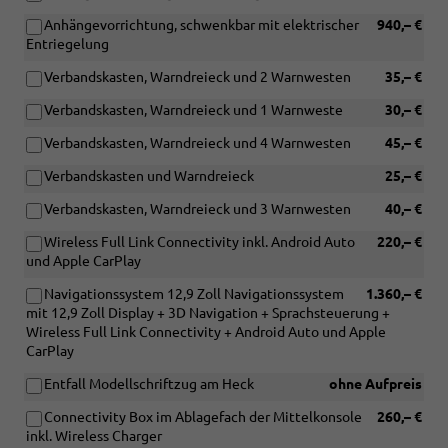
Anhängevorrichtung, schwenkbar mit elektrischer
940,– €
Entriegelung
Verbandskasten, Warndreieck und 2 Warnwesten
35,– €
Verbandskasten, Warndreieck und 1 Warnweste
30,– €
Verbandskasten, Warndreieck und 4 Warnwesten
45,– €
Verbandskasten und Warndreieck
25,– €
Verbandskasten, Warndreieck und 3 Warnwesten
40,– €
Wireless Full Link Connectivity inkl. Android Auto
220,– €
und Apple CarPlay
Navigationssystem 12,9 Zoll Navigationssystem
1.360,– €
mit 12,9 Zoll Display + 3D Navigation + Sprachsteuerung +
Wireless Full Link Connectivity + Android Auto und Apple
CarPlay
Entfall Modellschriftzug am Heck
ohne Aufpreis
Connectivity Box im Ablagefach der Mittelkonsole
260,– €
inkl. Wireless Charger