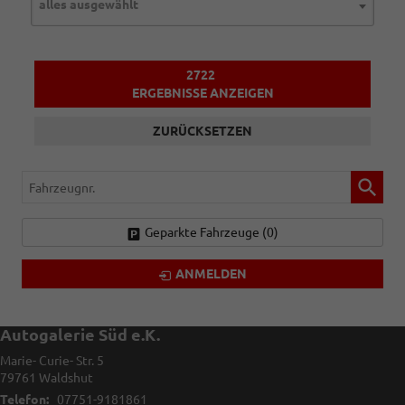
alles ausgewählt
2722
ERGEBNISSE ANZEIGEN
ZURÜCKSETZEN
Fahrzeugnr.
Geparkte Fahrzeuge (
0
)
ANMELDEN
Autogalerie Süd e.K.
Marie- Curie- Str. 5
79761
Waldshut
Telefon:
07751-9181861