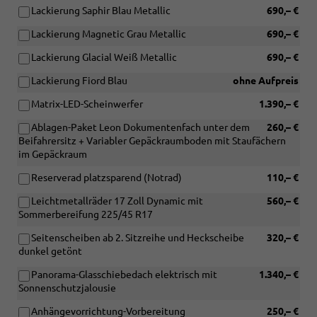
Lackierung Saphir Blau Metallic
690,– €
Lackierung Magnetic Grau Metallic
690,– €
Lackierung Glacial Weiß Metallic
690,– €
Lackierung Fiord Blau
ohne Aufpreis
Matrix-LED-Scheinwerfer
1.390,– €
Ablagen-Paket Leon Dokumentenfach unter dem
260,– €
Beifahrersitz + Variabler Gepäckraumboden mit Staufächern
im Gepäckraum
Reserverad platzsparend (Notrad)
110,– €
Leichtmetallräder 17 Zoll Dynamic mit
560,– €
Sommerbereifung 225/45 R17
Seitenscheiben ab 2. Sitzreihe und Heckscheibe
320,– €
dunkel getönt
Panorama-Glasschiebedach elektrisch mit
1.340,– €
Sonnenschutzjalousie
Anhängevorrichtung-Vorbereitung
250,– €