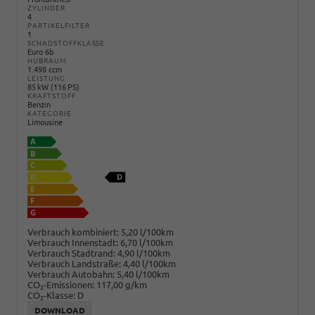
ZYLINDER
4
PARTIKELFILTER
1
SCHADSTOFFKLASSE
Euro 6b
HUBRAUM
1.498 ccm
LEISTUNG
85 kW (116 PS)
KRAFTSTOFF
Benzin
KATEGORIE
Limousine
Verbrauch kombiniert:
5,20 l/100km
Verbrauch Innenstadt:
6,70 l/100km
Verbrauch Stadtrand:
4,90 l/100km
Verbrauch Landstraße:
4,40 l/100km
Verbrauch Autobahn:
5,40 l/100km
CO
-Emissionen:
117,00 g/km
2
CO
-Klasse:
D
2
DOWNLOAD