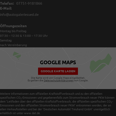
Telefax:
07751-9181866
E-Mail:
info@autogaleriesued.de
Öffnungszeiten
Montag bis Freitag
07:30 – 12:30 & 13:00 – 17:30
Uhr
Samstag
nach Vereinbarung
GOOGLE MAPS
GOOGLE KARTE LADEN
Die Karte wird von Google Maps eingebettet.
Es gelten die
Datenschutzerklärungen
von Google.
Weitere Informationen zum offiziellen Kraftstoffverbrauch und zu den offiziellen
spezifischen CO
-Emissionen und gegebenenfalls zum Stromverbrauch neuer PKW können
2
dem 'Leitfaden über den offiziellen Kraftstoffverbrauch, die offiziellen spezifischen CO
-
2
Emissionen und den offiziellen Stromverbrauch neuer PKW' entnommen werden, der an
allen Verkaufsstellen und bei der 'Deutschen Automobil Treuhand GmbH' unentgeltlich
erhältlich ist unter www.dat.de.