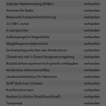
Digitaler Radioempfang (DAB+)
vorhanden
Antenne für Radio
vorhanden
Bluetooth-Freisprecheinrichtung
vorhanden
2x USB-C vorne
vorhanden
6 Lautsprecher
vorhanden
Außenspiegel in Wagenfarbe
vorhanden
Wegfahrsperre elektronisch
vorhanden
Zentralairbag zwischen den Vordersitzen
vorhanden
Climatronic mit 1-Zonen-Temperaturregelung
vorhanden
Rücksitzlehne asymmetrisch geteilt umklappbar
vorhanden
Vordersitze höhenverstellbar
vorhanden
Lendenwirbelstütze für Fahrersitz
vorhanden
Stoff Style Grau Schwarz
vorhanden
Komfortsitze vorn
vorhanden
Keyless Go (Motor Start/Stop Knopf)
vorhanden
Tempomat
vorhanden