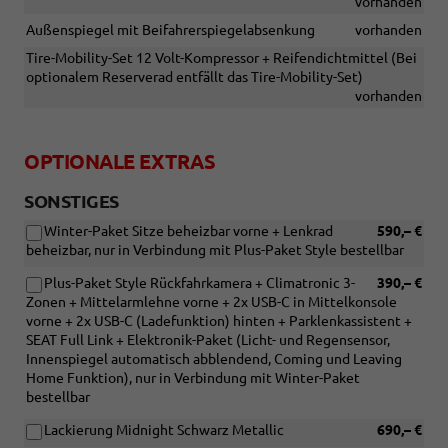
vorhanden
Außenspiegel mit Beifahrerspiegelabsenkung
vorhanden
Tire-Mobility-Set 12 Volt-Kompressor + Reifendichtmittel (Bei
optionalem Reserverad entfällt das Tire-Mobility-Set)
vorhanden
OPTIONALE EXTRAS
SONSTIGES
Winter-Paket Sitze beheizbar vorne + Lenkrad
590,– €
beheizbar, nur in Verbindung mit Plus-Paket Style bestellbar
Plus-Paket Style Rückfahrkamera + Climatronic 3-
390,– €
Zonen + Mittelarmlehne vorne + 2x USB-C in Mittelkonsole
vorne + 2x USB-C (Ladefunktion) hinten + Parklenkassistent +
SEAT Full Link + Elektronik-Paket (Licht- und Regensensor,
Innenspiegel automatisch abblendend, Coming und Leaving
Home Funktion), nur in Verbindung mit Winter-Paket
bestellbar
Lackierung Midnight Schwarz Metallic
690,– €