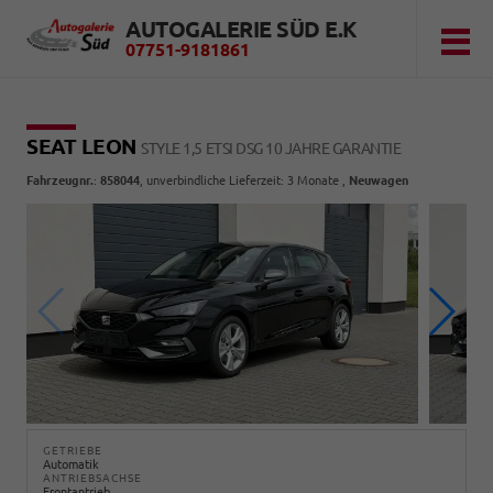
AUTOGALERIE SÜD E.K
07751-9181861
SEAT LEON
STYLE 1,5 ETSI DSG 10 JAHRE GARANTIE
Fahrzeugnr.
:
858044
, unverbindliche Lieferzeit:
3 Monate
,
Neuwagen
GETRIEBE
Automatik
ANTRIEBSACHSE
Frontantrieb