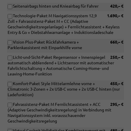
Seitenairbags hinten und Knieairbag für Fahrer
420,– €
Technologie-Paket M Navigationssystem 12,9
1.690,– €
Zoll + Fahrassistenz-Paket M + CC (Adaptive
Geschwindigkeitsregelanlage) + Fernlichtassistent + Keyless
Entry & Go + Diebstahlwarnanlage + Induktionsladeschale
Vision Plus-Paket Rückfahrkamera +
660,– €
Parklenkassistent mit Einparkhilfe vorne
Licht-und-Sicht-Paket Regensensor + Innenspiegel
250,– €
automatisch abblendend + Lichtsensor mit automatischer
Fahrlichtschaltung + Automatische Coming-Home- und
Leaving-Home-Funktion
Komfort-Paket Style Mittelarmlehne vorne +
450,– €
Climatronic 3-Zonen + 2x USB-C vorne + 2x USB-C hinten (nur
Ladefunktion)
Fahrassistenz-Paket M Fernlichtassistent + ACC
295,– €
(Adaptive Geschwindigkeitsregelung) in Verbindung mit
Navigationssystem inkl. vorausschauender
Geschwindigkeitsregelung
Virtual Cockpit Volldigitales Kombiinstrument mit
480,– €