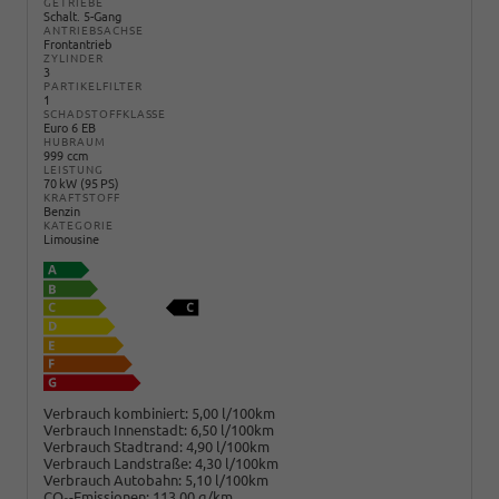
GETRIEBE
Schalt. 5-Gang
ANTRIEBSACHSE
Frontantrieb
ZYLINDER
3
PARTIKELFILTER
1
SCHADSTOFFKLASSE
Euro 6 EB
HUBRAUM
999 ccm
LEISTUNG
70 kW (95 PS)
KRAFTSTOFF
Benzin
KATEGORIE
Limousine
Verbrauch kombiniert:
5,00 l/100km
Verbrauch Innenstadt:
6,50 l/100km
Verbrauch Stadtrand:
4,90 l/100km
Verbrauch Landstraße:
4,30 l/100km
Verbrauch Autobahn:
5,10 l/100km
CO
-Emissionen:
113,00 g/km