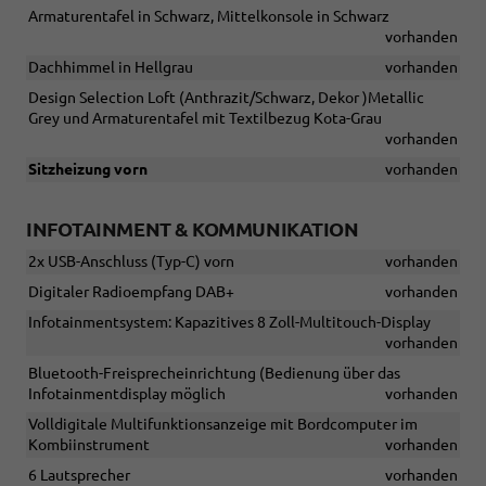
Armaturentafel in Schwarz, Mittelkonsole in Schwarz
vorhanden
Dachhimmel in Hellgrau
vorhanden
Design Selection Loft (Anthrazit/Schwarz, Dekor )Metallic
Grey und Armaturentafel mit Textilbezug Kota-Grau
vorhanden
Sitzheizung vorn
vorhanden
INFOTAINMENT & KOMMUNIKATION
2x USB-Anschluss (Typ-C) vorn
vorhanden
Digitaler Radioempfang DAB+
vorhanden
Infotainmentsystem: Kapazitives 8 Zoll-Multitouch-Display
vorhanden
Bluetooth-Freisprecheinrichtung (Bedienung über das
Infotainmentdisplay möglich
vorhanden
Volldigitale Multifunktionsanzeige mit Bordcomputer im
Kombiinstrument
vorhanden
6 Lautsprecher
vorhanden