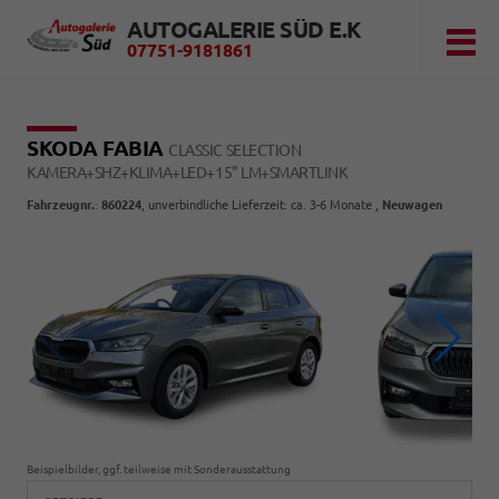
AUTOGALERIE SÜD E.K
07751-9181861
SKODA FABIA
CLASSIC SELECTION
KAMERA+SHZ+KLIMA+LED+15" LM+SMARTLINK
Fahrzeugnr.
:
860224
, unverbindliche Lieferzeit: ca. 3-6 Monate ,
Neuwagen
Beispielbilder, ggf. teilweise mit Sonderausstattung