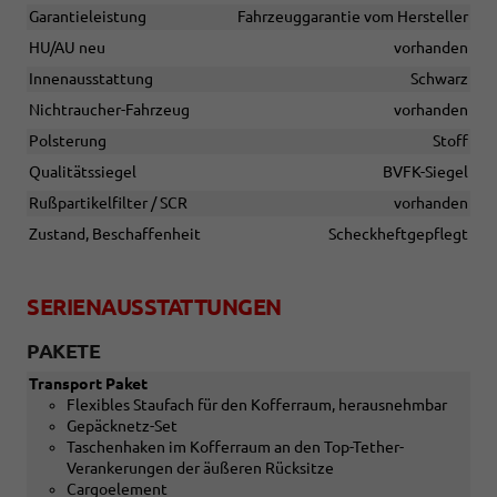
Garantieleistung
Fahrzeuggarantie vom Hersteller
HU/AU neu
vorhanden
Innenausstattung
Schwarz
Nichtraucher-Fahrzeug
vorhanden
Polsterung
Stoff
Qualitätssiegel
BVFK-Siegel
Rußpartikelfilter / SCR
vorhanden
Zustand, Beschaffenheit
Scheckheftgepflegt
SERIENAUSSTATTUNGEN
PAKETE
Transport Paket
Flexibles Staufach für den Kofferraum, herausnehmbar
Gepäcknetz-Set
Taschenhaken im Kofferraum an den Top-Tether-
Verankerungen der äußeren Rücksitze
Cargoelement