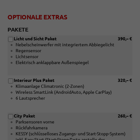
OPTIONALE EXTRAS
PAKETE
Licht und Sicht Paket
390,– €
Nebelscheinwerfer mit integriertem Abbiegelicht
Regensensor
Lichtsensor
Elektrisch anklappbare Außenspiegel
Interieur Plus Paket
320,– €
Klimaanlage Climatronic (2-Zonen)
Wireless SmartLink (AndroidAuto, Apple CarPlay)
6 Lautsprecher
City Paket
260,– €
Parksensoren vorne
Rückfahrkamera
KESSY (schlüsselloses Zugangs- und Start-Stopp-System)
inkl. Easy Start (Start-Stopp-Taste anstelle des