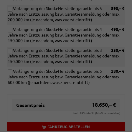
oder
18
Verlängerung der Skoda-Herstellergarantie bis 5
890,– €
Zoll
Jahre nach Erstzulassung bzw. Garantieanmeldung oder max.
Leichtmetallfelgen)
200.000 km (je nachdem, was zuerst eintrifft)
Verlängerung der Skoda-Herstellergarantie bis 4
490,– €
Jahre nach Erstzulassung bzw. Garantieanmeldung oder max.
150.000 km (je nachdem, was zuerst eintrifft)
Verlängerung der Skoda-Herstellergarantie bis 3
350,– €
Jahre nach Erstzulassung bzw. Garantieanmeldung oder max.
150.000 km (je nachdem, was zuerst eintrifft)
Verlängerung der Skoda-Herstellergarantie bis 5
280,– €
Jahre nach Erstzulassung bzw. Garantieanmeldung oder max.
60.000 km (je nachdem, was zuerst eintrifft)
18.650,– €
Gesamtpreis
incl. 19% MwSt. (MwSt ausweisbar)
FAHRZEUG BESTELLEN