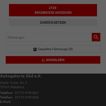
2720
ERGEBNISSE ANZEIGEN
ZURÜCKSETZEN
Fahrzeugnr.
Geparkte Fahrzeuge (
0
)
ANMELDEN
Autogalerie Süd e.K.
Marie- Curie- Str. 5
79761
Waldshut
Telefon:
07751-9181861
Telefax:
07751-9181866
E-Mail: