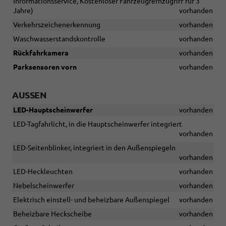
Informationsservice, Kostenloser Fahrzeugfernzugriff für 3
Jahre)
vorhanden
Verkehrszeichenerkennung
vorhanden
Waschwasserstandskontrolle
vorhanden
Rückfahrkamera
vorhanden
Parksensoren vorn
vorhanden
AUSSEN
LED-Hauptscheinwerfer
vorhanden
LED-Tagfahrlicht, in die Hauptscheinwerfer integriert
vorhanden
LED-Seitenblinker, integriert in den Außenspiegeln
vorhanden
LED-Heckleuchten
vorhanden
Nebelscheinwerfer
vorhanden
Elektrisch einstell- und beheizbare Außenspiegel
vorhanden
Beheizbare Heckscheibe
vorhanden