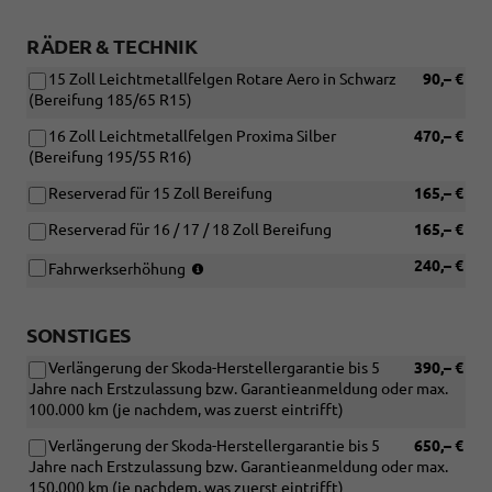
RÄDER & TECHNIK
15 Zoll Leichtmetallfelgen Rotare Aero in Schwarz
90,– €
(Bereifung 185/65 R15)
16 Zoll Leichtmetallfelgen Proxima Silber
470,– €
(Bereifung 195/55 R16)
Reserverad für 15 Zoll Bereifung
165,– €
Reserverad für 16 / 17 / 18 Zoll Bereifung
165,– €
(nicht
240,– €
Fahrwerkserhöhung
in
Verbindung
mit
SONSTIGES
1.5
Verlängerung der Skoda-Herstellergarantie bis 5
390,– €
TSI
Jahre nach Erstzulassung bzw. Garantieanmeldung oder max.
110
100.000 km (je nachdem, was zuerst eintrifft)
kW
und
Verlängerung der Skoda-Herstellergarantie bis 5
650,– €
17
Jahre nach Erstzulassung bzw. Garantieanmeldung oder max.
Zoll
150.000 km (je nachdem, was zuerst eintrifft)