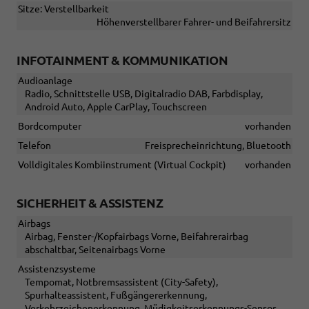
Sitze: Verstellbarkeit
Höhenverstellbarer Fahrer- und Beifahrersitz
INFOTAINMENT & KOMMUNIKATION
Audioanlage
Radio, Schnittstelle USB, Digitalradio DAB, Farbdisplay,
Android Auto, Apple CarPlay, Touchscreen
Bordcomputer
vorhanden
Telefon
Freisprecheinrichtung, Bluetooth
Volldigitales Kombiinstrument (Virtual Cockpit)
vorhanden
SICHERHEIT & ASSISTENZ
Airbags
Airbag, Fenster-/Kopfairbags Vorne, Beifahrerairbag
abschaltbar, Seitenairbags Vorne
Assistenzsysteme
Tempomat, Notbremsassistent (City-Safety),
Spurhalteassistent, Fußgängererkennung,
Verkehrzeichenerkennung, Müdigkeitserkennungs-Sensor,