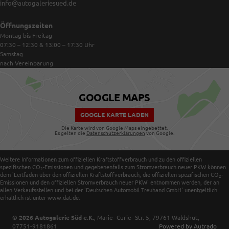
info@autogaleriesued.de
Öffnungszeiten
Montag bis Freitag
07:30 – 12:30 & 13:00 – 17:30
Uhr
Samstag
nach Vereinbarung
GOOGLE MAPS
GOOGLE KARTE LADEN
Die Karte wird von Google Maps eingebettet.
Es gelten die
Datenschutzerklärungen
von Google.
Weitere Informationen zum offiziellen Kraftstoffverbrauch und zu den offiziellen
spezifischen CO
-Emissionen und gegebenenfalls zum Stromverbrauch neuer PKW können
2
dem 'Leitfaden über den offiziellen Kraftstoffverbrauch, die offiziellen spezifischen CO
-
2
Emissionen und den offiziellen Stromverbrauch neuer PKW' entnommen werden, der an
allen Verkaufsstellen und bei der 'Deutschen Automobil Treuhand GmbH' unentgeltlich
erhältlich ist unter www.dat.de.
© 2026
Autogalerie Süd e.K.
,
Marie- Curie- Str. 5
,
79761
Waldshut,
07751-9181861
Powered by Autrado