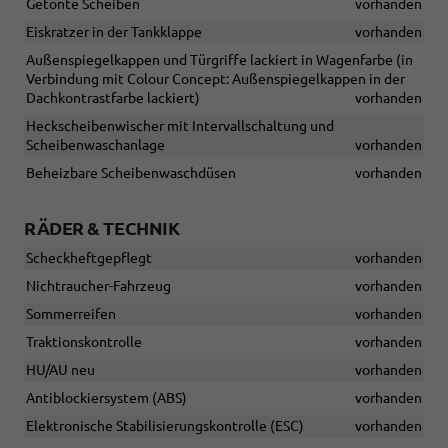
Getönte Scheiben
vorhanden
Eiskratzer in der Tankklappe
vorhanden
Außenspiegelkappen und Türgriffe lackiert in Wagenfarbe (in
Verbindung mit Colour Concept: Außenspiegelkappen in der
Dachkontrastfarbe lackiert)
vorhanden
Heckscheibenwischer mit Intervallschaltung und
Scheibenwaschanlage
vorhanden
Beheizbare Scheibenwaschdüsen
vorhanden
RÄDER & TECHNIK
Scheckheftgepflegt
vorhanden
Nichtraucher-Fahrzeug
vorhanden
Sommerreifen
vorhanden
Traktionskontrolle
vorhanden
HU/AU neu
vorhanden
Antiblockiersystem (ABS)
vorhanden
Elektronische Stabilisierungskontrolle (ESC)
vorhanden