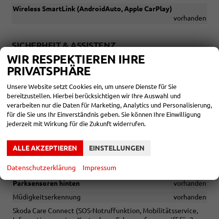
Wireless SmartLink (AndroidAuto, Apple CarPlay)
vorhanden
SICHERHEIT & ASSISTENZ
WIR RESPEKTIEREN IHRE
Fahrer- und abschaltbarer Beifahrerairbag
vorhanden
PRIVATSPHÄRE
Kopfairbags
vorhanden
Unsere Website setzt Cookies ein, um unsere Dienste für Sie
Seitenairbags vorn
vorhanden
bereitzustellen. Hierbei berücksichtigen wir Ihre Auswahl und
Isofix-Vorbereitung auf dem Beifahrersitz sowie den äußeren
verarbeiten nur die Daten für Marketing, Analytics und Personalisierung,
Rücksitzen, inkl. Top-Tether-Verankerung
vorhanden
für die Sie uns Ihr Einverständnis geben. Sie können Ihre Einwilligung
Frontradarassistent inkl. City-Notbremsfunktion
vorhanden
jederzeit mit Wirkung für die Zukunft widerrufen.
Fahrlichtassistent (Easy Light Assist) mit Coming- und Leaving-
Home-Funktion
vorhanden
ALLE AKZEPTIEREN
EINSTELLUNGEN
Geschwindigkeitsregelanlage inkl. Speedlimiter (Speedlimiter
Datenschutzerklärung
Impressum
entfällt in Verbindung mit ACC)
vorhanden
Parksensoren hinten
vorhanden
Müdigkeitserkennung
vorhanden
Skoda Care Connect (SOS-Notruffunktion, Mobilitätsservice,