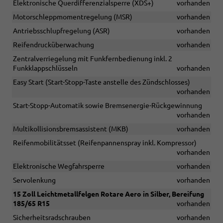
Elektronische Querdifferenzialsperre (XDS+)
vorhanden
Motorschleppmomentregelung (MSR)
vorhanden
Antriebsschlupfregelung (ASR)
vorhanden
Reifendrucküberwachung
vorhanden
Zentralverriegelung mit Funkfernbedienung inkl. 2
Funkklappschlüsseln
vorhanden
Easy Start (Start-Stopp-Taste anstelle des Zündschlosses)
vorhanden
Start-Stopp-Automatik sowie Bremsenergie-Rückgewinnung
vorhanden
Multikollisionsbremsassistent (MKB)
vorhanden
Reifenmobilitätsset (Reifenpannenspray inkl. Kompressor)
vorhanden
Elektronische Wegfahrsperre
vorhanden
Servolenkung
vorhanden
15 Zoll Leichtmetallfelgen Rotare Aero in Silber, Bereifung
185/65 R15
vorhanden
Sicherheitsradschrauben
vorhanden