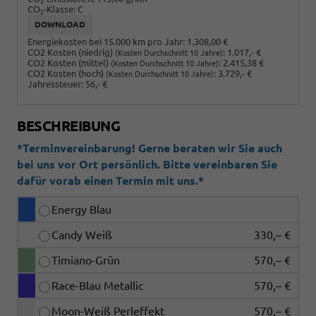
2
CO
-Klasse:
C
2
DOWNLOAD
Energiekosten bei 15.000 km pro Jahr:
1.308,00 €
CO2 Kosten (niedrig)
:
1.017,- €
(Kosten Durchschnitt 10 Jahre)
CO2 Kosten (mittel)
:
2.415,38 €
(Kosten Durchschnitt 10 Jahre)
CO2 Kosten (hoch)
:
3.729,- €
(Kosten Durchschnitt 10 Jahre)
Jahressteuer:
56,- €
BESCHREIBUNG
*Terminvereinbarung! Gerne beraten wir Sie auch
bei uns vor Ort persönlich. Bitte vereinbaren Sie
dafür vorab einen Termin mit uns.*
Energy Blau
Candy Weiß
330,– €
Timiano-Grün
570,– €
Race-Blau Metallic
570,– €
Moon-Weiß Perleffekt
570,– €