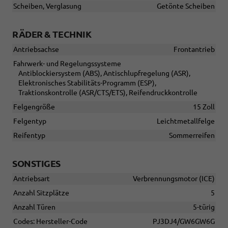
Scheiben, Verglasung
Getönte Scheiben
RÄDER & TECHNIK
Antriebsachse
Frontantrieb
Fahrwerk- und Regelungssysteme
Antiblockiersystem (ABS), Antischlupfregelung (ASR),
Elektronisches Stabilitäts-Programm (ESP),
Traktionskontrolle (ASR/CTS/ETS), Reifendruckkontrolle
Felgengröße
15 Zoll
Felgentyp
Leichtmetallfelge
Reifentyp
Sommerreifen
SONSTIGES
Antriebsart
Verbrennungsmotor (ICE)
Anzahl Sitzplätze
5
Anzahl Türen
5-türig
Codes: Hersteller-Code
PJ3DJ4/GW6GW6G