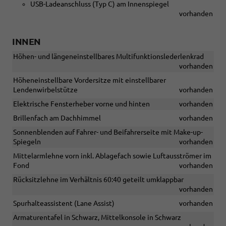
USB-Ladeanschluss (Typ C) am Innenspiegel
vorhanden
INNEN
Höhen- und längeneinstellbares Multifunktionslederlenkrad
vorhanden
Höheneinstellbare Vordersitze mit einstellbarer
Lendenwirbelstütze
vorhanden
Elektrische Fensterheber vorne und hinten
vorhanden
Brillenfach am Dachhimmel
vorhanden
Sonnenblenden auf Fahrer- und Beifahrerseite mit Make-up-
Spiegeln
vorhanden
Mittelarmlehne vorn inkl. Ablagefach sowie Luftausströmer im
Fond
vorhanden
Rücksitzlehne im Verhältnis 60:40 geteilt umklappbar
vorhanden
Spurhalteassistent (Lane Assist)
vorhanden
Armaturentafel in Schwarz, Mittelkonsole in Schwarz