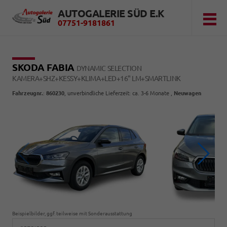
AUTOGALERIE SÜD E.K
07751-9181861
SKODA FABIA
DYNAMIC SELECTION
KAMERA+SHZ+KESSY+KLIMA+LED+16" LM+SMARTLINK
Fahrzeugnr.
:
860230
, unverbindliche Lieferzeit: ca. 3-6 Monate ,
Neuwagen
Beispielbilder, ggf. teilweise mit Sonderausstattung