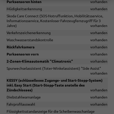
Parksensoren hinten
vorhanden
Müdigkeitserkennung
vorhanden
Skoda Care Connect (SOS-Notruffunktion, Mobilitätsservice,
Informationsservice, Kostenloser Fahrzeugfernzugriff für 3
Jahre)
vorhanden
Verkehrszeichenerkennung
vorhanden
Waschwasserstandskontrolle
vorhanden
Rückfahrkamera
vorhanden
Parksensoren vorn
vorhanden
2-Zonen-Klimaautomatik "Climatronic"
vorhanden
Spurwechselassistent (Toter-Winkelassistent) "Side Assist"
vorhanden
KESSY (schlüsselloses Zugangs- und Start-Stopp-System)
inkl. Easy Start (Start-Stopp-Taste anstelle des
Zündschlosses)
vorhanden
Diebstahlwarnanlage
vorhanden
Fahrprofilauswahl
vorhanden
Flüssigkeitsstandanzeige für die Scheibenwaschanlage