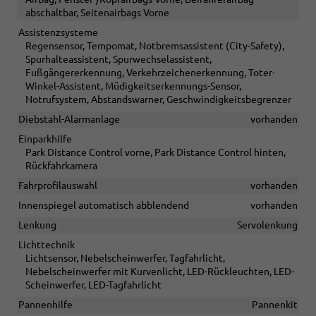
abschaltbar, Seitenairbags Vorne
Assistenzsysteme
Regensensor, Tempomat, Notbremsassistent (City-Safety),
Spurhalteassistent, Spurwechselassistent,
Fußgängererkennung, Verkehrzeichenerkennung, Toter-
Winkel-Assistent, Müdigkeitserkennungs-Sensor,
Notrufsystem, Abstandswarner, Geschwindigkeitsbegrenzer
Diebstahl-Alarmanlage
vorhanden
Einparkhilfe
Park Distance Control vorne, Park Distance Control hinten,
Rückfahrkamera
Fahrprofilauswahl
vorhanden
Innenspiegel automatisch abblendend
vorhanden
Lenkung
Servolenkung
Lichttechnik
Lichtsensor, Nebelscheinwerfer, Tagfahrlicht,
Nebelscheinwerfer mit Kurvenlicht, LED-Rückleuchten, LED-
Scheinwerfer, LED-Tagfahrlicht
Pannenhilfe
Pannenkit