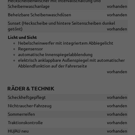
Heckscheibenwischer mit Intervallschaltung und
Scheibenwaschanlage
vorhanden
Beheizbare Scheibenwaschdüsen
vorhanden
Sunset (Heckscheibe und hintere Seitenscheiben dunkel
getönt)
vorhanden
Licht und Sicht
Nebelscheinwerfer mit integriertem Abbiegelicht
Regensensor
automatische Innenspiegelabblendung
elektrisch anklappbare Außenspiegel mit automatischer
Abblendfunktion auf der Fahrerseite
vorhanden
RÄDER & TECHNIK
Scheckheftgepflegt
vorhanden
Nichtraucher-Fahrzeug
vorhanden
Sommerreifen
vorhanden
Traktionskontrolle
vorhanden
HU/AU neu
vorhanden