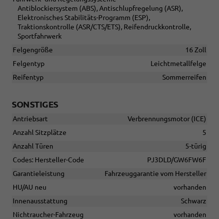
Antiblockiersystem (ABS), Antischlupfregelung (ASR),
Elektronisches Stabilitäts-Programm (ESP),
Traktionskontrolle (ASR/CTS/ETS), Reifendruckkontrolle,
Sportfahrwerk
Felgengröße
16 Zoll
Felgentyp
Leichtmetallfelge
Reifentyp
Sommerreifen
SONSTIGES
Antriebsart
Verbrennungsmotor (ICE)
Anzahl Sitzplätze
5
Anzahl Türen
5-türig
Codes: Hersteller-Code
PJ3DLD/GW6FW6F
Garantieleistung
Fahrzeuggarantie vom Hersteller
HU/AU neu
vorhanden
Innenausstattung
Schwarz
Nichtraucher-Fahrzeug
vorhanden