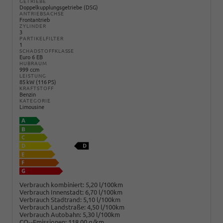
GETRIEBE
Doppelkupplungsgetriebe (DSG)
ANTRIEBSACHSE
Frontantrieb
ZYLINDER
3
PARTIKELFILTER
1
SCHADSTOFFKLASSE
Euro 6 EB
HUBRAUM
999 ccm
LEISTUNG
85 kW (116 PS)
KRAFTSTOFF
Benzin
KATEGORIE
Limousine
Verbrauch kombiniert:
5,20 l/100km
Verbrauch Innenstadt:
6,70 l/100km
Verbrauch Stadtrand:
5,10 l/100km
Verbrauch Landstraße:
4,50 l/100km
Verbrauch Autobahn:
5,30 l/100km
CO
-Emissionen:
118,00 g/km