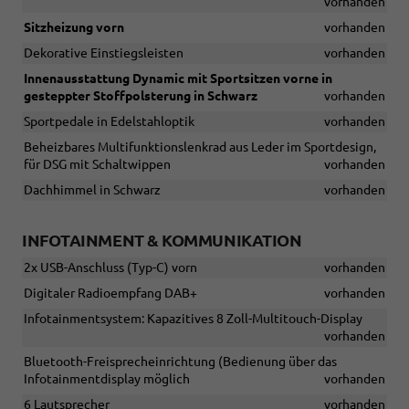
vorhanden
Sitzheizung vorn
vorhanden
Dekorative Einstiegsleisten
vorhanden
Innenausstattung Dynamic mit Sportsitzen vorne in
gesteppter Stoffpolsterung in Schwarz
vorhanden
Sportpedale in Edelstahloptik
vorhanden
Beheizbares Multifunktionslenkrad aus Leder im Sportdesign,
für DSG mit Schaltwippen
vorhanden
Dachhimmel in Schwarz
vorhanden
INFOTAINMENT & KOMMUNIKATION
2x USB-Anschluss (Typ-C) vorn
vorhanden
Digitaler Radioempfang DAB+
vorhanden
Infotainmentsystem: Kapazitives 8 Zoll-Multitouch-Display
vorhanden
Bluetooth-Freisprecheinrichtung (Bedienung über das
Infotainmentdisplay möglich
vorhanden
6 Lautsprecher
vorhanden