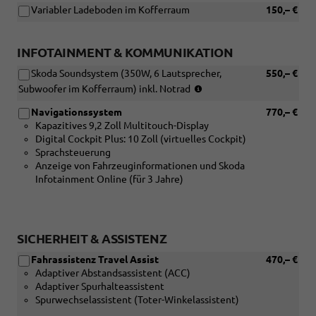
Variabler Ladeboden im Kofferraum
150,– €
INFOTAINMENT & KOMMUNIKATION
Skoda Soundsystem (350W, 6 Lautsprecher,
550,– €
(nur
Subwoofer im Kofferraum) inkl. Notrad
in
Navigationssystem
770,– €
Verbindung
Kapazitives 9,2 Zoll Multitouch-Display
mit:
Digital Cockpit Plus: 10 Zoll (virtuelles Cockpit)
[P4C/YOZ]
Sprachsteuerung
Navigationssystem,
Anzeige von Fahrzeuginformationen und Skoda
nicht
Infotainment Online (für 3 Jahre)
in
Verbindung:
[PJB]
Reserverad
für
SICHERHEIT & ASSISTENZ
16
Fahrassistenz Travel Assist
470,– €
/
Adaptiver Abstandsassistent (ACC)
17
Adaptiver Spurhalteassistent
/
Spurwechselassistent (Toter-Winkelassistent)
18
Zoll