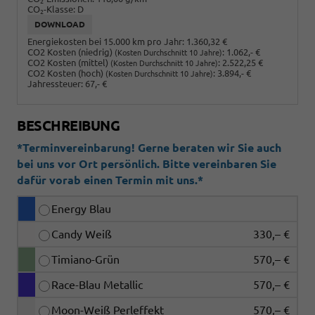
2
CO
-Klasse:
D
2
DOWNLOAD
Energiekosten bei 15.000 km pro Jahr:
1.360,32 €
CO2 Kosten (niedrig)
:
1.062,- €
(Kosten Durchschnitt 10 Jahre)
CO2 Kosten (mittel)
:
2.522,25 €
(Kosten Durchschnitt 10 Jahre)
CO2 Kosten (hoch)
:
3.894,- €
(Kosten Durchschnitt 10 Jahre)
Jahressteuer:
67,- €
BESCHREIBUNG
*Terminvereinbarung! Gerne beraten wir Sie auch
bei uns vor Ort persönlich. Bitte vereinbaren Sie
dafür vorab einen Termin mit uns.*
Energy Blau
Candy Weiß
330,– €
Timiano-Grün
570,– €
Race-Blau Metallic
570,– €
Moon-Weiß Perleffekt
570,– €