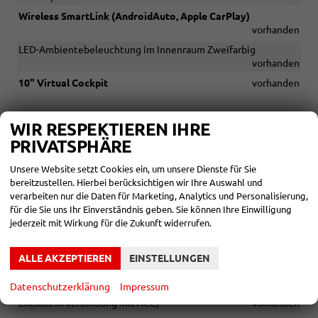
Wireless SmartLink (AndroidAuto, Apple CarPlay)
vorhanden
LED-Ambientebeleuchtung im Innenraum Zweifarbig
vorhanden
10" Virtual Cockpit
vorhanden
SICHERHEIT & ASSISTENZ
WIR RESPEKTIEREN IHRE
PRIVATSPHÄRE
Fahrer- und abschaltbarer Beifahrerairbag
vorhanden
Kopfairbags
vorhanden
Unsere Website setzt Cookies ein, um unsere Dienste für Sie
bereitzustellen. Hierbei berücksichtigen wir Ihre Auswahl und
Seitenairbags vorn
vorhanden
verarbeiten nur die Daten für Marketing, Analytics und Personalisierung,
Isofix-Vorbereitung auf dem Beifahrersitz sowie den äußeren
für die Sie uns Ihr Einverständnis geben. Sie können Ihre Einwilligung
Rücksitzen, inkl. Top-Tether-Verankerung
vorhanden
jederzeit mit Wirkung für die Zukunft widerrufen.
Frontradarassistent inkl. City-Notbremsfunktion
vorhanden
Fahrlichtassistent (Easy Light Assist) mit Coming- und Leaving-
ALLE AKZEPTIEREN
EINSTELLUNGEN
Home-Funktion
vorhanden
Datenschutzerklärung
Impressum
Geschwindigkeitsregelanlage inkl. Speedlimiter (Speedlimiter
entfällt in Verbindung mit ACC)
vorhanden