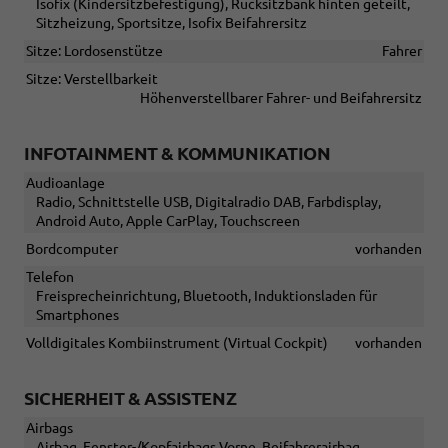
Isofix (Kindersitzbefestigung), Rücksitzbank hinten geteilt,
Sitzheizung, Sportsitze, Isofix Beifahrersitz
Sitze: Lordosenstütze
Fahrer
Sitze: Verstellbarkeit
Höhenverstellbarer Fahrer- und Beifahrersitz
INFOTAINMENT & KOMMUNIKATION
Audioanlage
Radio, Schnittstelle USB, Digitalradio DAB, Farbdisplay,
Android Auto, Apple CarPlay, Touchscreen
Bordcomputer
vorhanden
Telefon
Freisprecheinrichtung, Bluetooth, Induktionsladen für
Smartphones
Volldigitales Kombiinstrument (Virtual Cockpit)
vorhanden
SICHERHEIT & ASSISTENZ
Airbags
Airbag, Fenster-/Kopfairbags Vorne, Beifahrerairbag