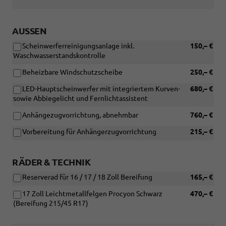
Bereifung)
AUSSEN
Scheinwerferreinigungsanlage inkl.
150,– €
Waschwasserstandskontrolle
Beheizbare Windschutzscheibe
250,– €
LED-Hauptscheinwerfer mit integriertem Kurven-
680,– €
sowie Abbiegelicht und Fernlichtassistent
Anhängezugvorrichtung, abnehmbar
760,– €
Vorbereitung für Anhängerzugvorrichtung
215,– €
RÄDER & TECHNIK
Reserverad für 16 / 17 / 18 Zoll Bereifung
165,– €
17 Zoll Leichtmetallfelgen Procyon Schwarz
470,– €
(Bereifung 215/45 R17)