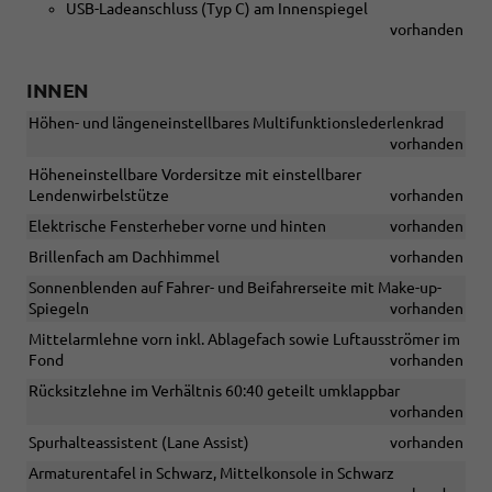
USB-Ladeanschluss (Typ C) am Innenspiegel
vorhanden
INNEN
Höhen- und längeneinstellbares Multifunktionslederlenkrad
vorhanden
Höheneinstellbare Vordersitze mit einstellbarer
Lendenwirbelstütze
vorhanden
Elektrische Fensterheber vorne und hinten
vorhanden
Brillenfach am Dachhimmel
vorhanden
Sonnenblenden auf Fahrer- und Beifahrerseite mit Make-up-
Spiegeln
vorhanden
Mittelarmlehne vorn inkl. Ablagefach sowie Luftausströmer im
Fond
vorhanden
Rücksitzlehne im Verhältnis 60:40 geteilt umklappbar
vorhanden
Spurhalteassistent (Lane Assist)
vorhanden
Armaturentafel in Schwarz, Mittelkonsole in Schwarz