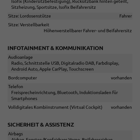
Isofix (Kindersitzbefestigung), Rücksitzbank hinten geteilt,
Sitzheizung, Sportsitze, Isofix Beifahrersitz
Sitze: Lordosenstütze
Fahrer
Sitze: Verstellbarkeit
Höhenverstellbarer Fahrer- und Beifahrersitz
INFOTAINMENT & KOMMUNIKATION
Audioanlage
Radio, Schnittstelle USB, Digitalradio DAB, Farbdisplay,
Android Auto, Apple CarPlay, Touchscreen
Bordcomputer
vorhanden
Telefon
Freisprecheinrichtung, Bluetooth, Induktionsladen für
Smartphones
Volldigitales Kombiinstrument (Virtual Cockpit)
vorhanden
SICHERHEIT & ASSISTENZ
Airbags
Airbag, Fenster-/Kopfairbags Vorne, Beifahrerairbag