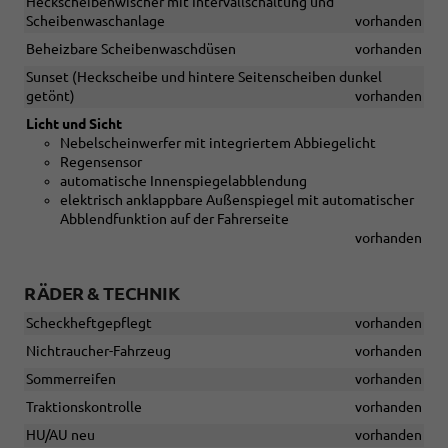
Heckscheibenwischer mit Intervallschaltung und
Scheibenwaschanlage
vorhanden
Beheizbare Scheibenwaschdüsen
vorhanden
Sunset (Heckscheibe und hintere Seitenscheiben dunkel
getönt)
vorhanden
Licht und Sicht
Nebelscheinwerfer mit integriertem Abbiegelicht
Regensensor
automatische Innenspiegelabblendung
elektrisch anklappbare Außenspiegel mit automatischer
Abblendfunktion auf der Fahrerseite
vorhanden
RÄDER & TECHNIK
Scheckheftgepflegt
vorhanden
Nichtraucher-Fahrzeug
vorhanden
Sommerreifen
vorhanden
Traktionskontrolle
vorhanden
HU/AU neu
vorhanden