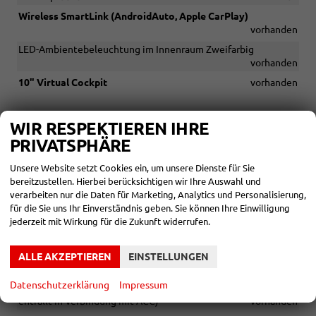
Wireless SmartLink (AndroidAuto, Apple CarPlay)
vorhanden
LED-Ambientebeleuchtung im Innenraum Zweifarbig
vorhanden
10" Virtual Cockpit
vorhanden
SICHERHEIT & ASSISTENZ
WIR RESPEKTIEREN IHRE
PRIVATSPHÄRE
Fahrer- und abschaltbarer Beifahrerairbag
vorhanden
Kopfairbags
vorhanden
Unsere Website setzt Cookies ein, um unsere Dienste für Sie
bereitzustellen. Hierbei berücksichtigen wir Ihre Auswahl und
Seitenairbags vorn
vorhanden
verarbeiten nur die Daten für Marketing, Analytics und Personalisierung,
Isofix-Vorbereitung auf dem Beifahrersitz sowie den äußeren
für die Sie uns Ihr Einverständnis geben. Sie können Ihre Einwilligung
Rücksitzen, inkl. Top-Tether-Verankerung
vorhanden
jederzeit mit Wirkung für die Zukunft widerrufen.
Frontradarassistent inkl. City-Notbremsfunktion
vorhanden
Fahrlichtassistent (Easy Light Assist) mit Coming- und Leaving-
ALLE AKZEPTIEREN
EINSTELLUNGEN
Home-Funktion
vorhanden
Datenschutzerklärung
Impressum
Geschwindigkeitsregelanlage inkl. Speedlimiter (Speedlimiter
entfällt in Verbindung mit ACC)
vorhanden