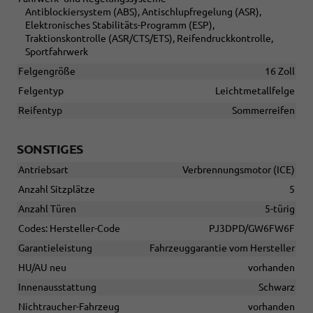
Antiblockiersystem (ABS), Antischlupfregelung (ASR),
Elektronisches Stabilitäts-Programm (ESP),
Traktionskontrolle (ASR/CTS/ETS), Reifendruckkontrolle,
Sportfahrwerk
Felgengröße
16 Zoll
Felgentyp
Leichtmetallfelge
Reifentyp
Sommerreifen
SONSTIGES
Antriebsart
Verbrennungsmotor (ICE)
Anzahl Sitzplätze
5
Anzahl Türen
5-türig
Codes: Hersteller-Code
PJ3DPD/GW6FW6F
Garantieleistung
Fahrzeuggarantie vom Hersteller
HU/AU neu
vorhanden
Innenausstattung
Schwarz
Nichtraucher-Fahrzeug
vorhanden