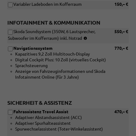
Variabler Ladeboden im Kofferraum
150,– €
INFOTAINMENT & KOMMUNIKATION
Skoda Soundsystem (350W, 6 Lautsprecher,
550,– €
(nur
Subwoofer im Kofferraum) inkl. Notrad
in
Navigationssystem
770,– €
Verbindung
Kapazitives 9,2 Zoll Multitouch-Display
mit:
Digital Cockpit Plus: 10 Zoll (virtuelles Cockpit)
[P4C/YOZ]
Sprachsteuerung
Navigationssystem,
Anzeige von Fahrzeuginformationen und Skoda
nicht
Infotainment Online (für 3 Jahre)
in
Verbindung:
[PJB]
Reserverad
für
SICHERHEIT & ASSISTENZ
16
Fahrassistenz Travel Assist
470,– €
/
Adaptiver Abstandsassistent (ACC)
17
Adaptiver Spurhalteassistent
/
Spurwechselassistent (Toter-Winkelassistent)
18
Zoll