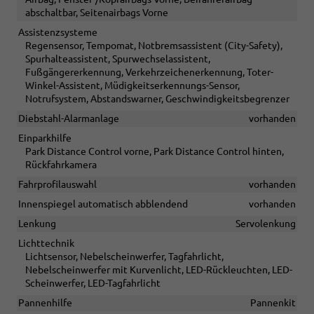
abschaltbar, Seitenairbags Vorne
Assistenzsysteme
Regensensor, Tempomat, Notbremsassistent (City-Safety),
Spurhalteassistent, Spurwechselassistent,
Fußgängererkennung, Verkehrzeichenerkennung, Toter-
Winkel-Assistent, Müdigkeitserkennungs-Sensor,
Notrufsystem, Abstandswarner, Geschwindigkeitsbegrenzer
Diebstahl-Alarmanlage
vorhanden
Einparkhilfe
Park Distance Control vorne, Park Distance Control hinten,
Rückfahrkamera
Fahrprofilauswahl
vorhanden
Innenspiegel automatisch abblendend
vorhanden
Lenkung
Servolenkung
Lichttechnik
Lichtsensor, Nebelscheinwerfer, Tagfahrlicht,
Nebelscheinwerfer mit Kurvenlicht, LED-Rückleuchten, LED-
Scheinwerfer, LED-Tagfahrlicht
Pannenhilfe
Pannenkit