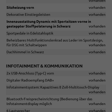
vorhanden
Sitzheizung vorn
vorhanden
Dekorative Einstiegsleisten
vorhanden
Innenausstattung Dynamic mit Sportsitzen vorne in
gesteppter Stoffpolsterung in Schwarz
vorhanden
Sportpedale in Edelstahloptik
vorhanden
Beheizbares Multifunktionslenkrad aus Leder im Sportdesign,
für DSG mit Schaltwippen
vorhanden
Dachhimmel in Schwarz
vorhanden
INFOTAINMENT & KOMMUNIKATION
2x USB-Anschluss (Typ-C) vorn
vorhanden
Digitaler Radioempfang DAB+
vorhanden
Infotainmentsystem: Kapazitives 8 Zoll-Multitouch-Display
vorhanden
Bluetooth-Freisprecheinrichtung (Bedienung über das
Infotainmentdisplay möglich
vorhanden
6 Lautsprecher
vorhanden