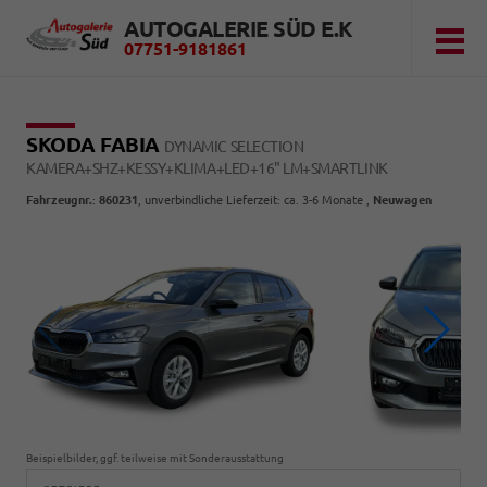
AUTOGALERIE SÜD E.K
07751-9181861
SKODA FABIA
DYNAMIC SELECTION
KAMERA+SHZ+KESSY+KLIMA+LED+16" LM+SMARTLINK
Fahrzeugnr.
:
860231
, unverbindliche Lieferzeit: ca. 3-6 Monate ,
Neuwagen
Beispielbilder, ggf. teilweise mit Sonderausstattung