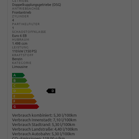
GETRIEBE
Doppelkupplungsgetriebe (DSG)
ANTRIEBSACHSE
Frontantrieb
ZYLINDER
4
PARTIKELFILTER
1
SCHADSTOFFKLASSE
Euro 6 EB
HUBRAUM
1.498 ccm
LEISTUNG
110 kW (150 PS)
KRAFTSTOFF
Benzin
KATEGORIE
Limousine
Verbrauch kombiniert:
5,30 l/100km
Verbrauch Innenstadt:
7,10 l/100km
Verbrauch Stadtrand:
5,30 l/100km
Verbrauch Landstraße:
4,40 l/100km
Verbrauch Autobahn:
5,30 l/100km
CO
-Emissionen:
119,00 g/km