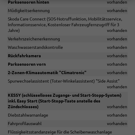
Parksensoren hinten
vorhanden
Müdigkeitserkennung
vorhanden
Skoda Care Connect (SOS-Notruffunktion, Mobilitätsservice,
Informationsservice, Kostenloser Fahrzeugfernzugriff für 3
Jahre)
vorhanden
Verkehrszeichenerkennung
vorhanden
Waschwasserstandskontrolle
vorhanden
Rückfahrkamera
vorhanden
Parksensoren vorn
vorhanden
2-Zonen-Klimaautomatik "Climatronic"
vorhanden
Spurwechselassistent (Toter-Winkelassistent) "Side Assist"
vorhanden
KESSY (schlüsselloses Zugangs- und Start-Stopp-System)
inkl. Easy Start (Start-Stopp-Taste anstelle des
Zündschlosses)
vorhanden
Diebstahlwarnanlage
vorhanden
Fahrprofilauswahl
vorhanden
Flüssigkeitsstandanzeige für die Scheibenwaschanlage