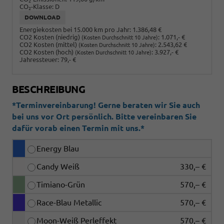
2
CO
-Klasse:
D
2
DOWNLOAD
Energiekosten bei 15.000 km pro Jahr:
1.386,48 €
CO2 Kosten (niedrig)
:
1.071,- €
(Kosten Durchschnitt 10 Jahre)
CO2 Kosten (mittel)
:
2.543,62 €
(Kosten Durchschnitt 10 Jahre)
CO2 Kosten (hoch)
:
3.927,- €
(Kosten Durchschnitt 10 Jahre)
Jahressteuer:
79,- €
BESCHREIBUNG
*Terminvereinbarung! Gerne beraten wir Sie auch
bei uns vor Ort persönlich. Bitte vereinbaren Sie
dafür vorab einen Termin mit uns.*
Energy Blau
Candy Weiß
330,– €
Timiano-Grün
570,– €
Race-Blau Metallic
570,– €
Moon-Weiß Perleffekt
570,– €