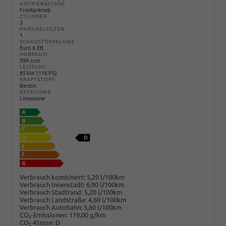
ANTRIEBSACHSE
Frontantrieb
ZYLINDER
3
PARTIKELFILTER
1
SCHADSTOFFKLASSE
Euro 6 EB
HUBRAUM
999 ccm
LEISTUNG
85 kW (116 PS)
KRAFTSTOFF
Benzin
KATEGORIE
Limousine
Verbrauch kombiniert:
5,20 l/100km
Verbrauch Innenstadt:
6,90 l/100km
Verbrauch Stadtrand:
5,20 l/100km
Verbrauch Landstraße:
4,60 l/100km
Verbrauch Autobahn:
5,60 l/100km
CO
-Emissionen:
119,00 g/km
2
CO
-Klasse:
D
2