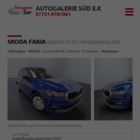
AUTOGALERIE SÜD E.K
07751-9181861
SKODA FABIA
ESSENCE 1.0 TSI 116PS/85KW DSG 2027
Fahrzeugnr.
:
865399
, unverbindliche Lieferzeit:
12 Wochen
,
Neuwagen
Beispielbilder, ggf. teilweise mit Sonderausstattung
GETRIEBE
Doppelkupplungsgetriebe (DSG)