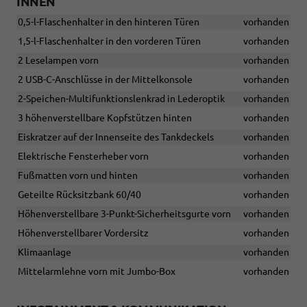
INNEN
0,5-l-Flaschenhalter in den hinteren Türen
vorhanden
1,5-l-Flaschenhalter in den vorderen Türen
vorhanden
2 Leselampen vorn
vorhanden
2 USB-C-Anschlüsse in der Mittelkonsole
vorhanden
2-Speichen-Multifunktionslenkrad in Lederoptik
vorhanden
3 höhenverstellbare Kopfstützen hinten
vorhanden
Eiskratzer auf der Innenseite des Tankdeckels
vorhanden
Elektrische Fensterheber vorn
vorhanden
Fußmatten vorn und hinten
vorhanden
Geteilte Rücksitzbank 60/40
vorhanden
Höhenverstellbare 3-Punkt-Sicherheitsgurte vorn
vorhanden
Höhenverstellbarer Vordersitz
vorhanden
Klimaanlage
vorhanden
Mittelarmlehne vorn mit Jumbo-Box
vorhanden