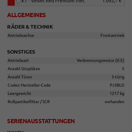
K1 - Velvet Red Premium Met.
1.092,– €
ALLGEMEINES
RÄDER & TECHNIK
Antriebsachse
Frontantrieb
SONSTIGES
Antriebsart
Verbrennungsmotor (ICE)
Anzahl Sitzplätze
5
Anzahl Türen
5-türig
Codes: Hersteller-Code
PJ3BLD
Leergewicht
1217 kg
Rußpartikelfilter / SCR
vorhanden
SERIENAUSSTATTUNGEN