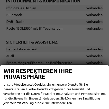
INFOTAINMENT & KOMMUNIKATION
8" digitales Display
vorhanden
Bluetooth
vorhanden
DAB+ Radio
vorhanden
Radio "BOLERO" mit 8" Touchscreen
vorhanden
SICHERHEIT & ASSISTENZ
Berganfahrassistent
vorhanden
eCall
vorhanden
Frontairbags auf Fahrer- und Beifahrerseite
vorhanden
WIR RESPEKTIEREN IHRE
Frontassistent mit Fußgängerschutz
vorhanden
PRIVATSPHÄRE
Gurtwarnung für die Rücksitze
vorhanden
Gurtwarnung für Fahrer- und Beifahrersitz
vorhanden
Unsere Website setzt Cookies ein, um unsere Dienste für Sie
bereitzustellen. Hierbei berücksichtigen wir Ihre Auswahl und
ISOFIX und Top-Tether auf dem Beifahrersitz vorn
vorhanden
verarbeiten nur die Daten für Marketing, Analytics und Personalisierung,
ISOFIX und Top-Tether auf den äußeren Rücksitzen
für die Sie uns Ihr Einverständnis geben. Sie können Ihre Einwilligung
vorhanden
jederzeit mit Wirkung für die Zukunft widerrufen.
Kopfairbags vorn und hinten
vorhanden