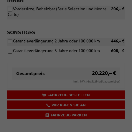
INNEN
Vordersitze, Beheizbar (Serie Selection und Monte
206,– €
Carlo)
SONSTIGES
Garantieverlängerung 2 Jahre oder 100.000 km
446,– €
Garantieverlängerung 3 Jahre oder 100.000 km
608,– €
20.220,– €
Gesamtpreis
incl. 19% MwSt. (MwSt ausweisbar)
FAHRZEUG BESTELLEN
WIR RUFEN SIE AN
FAHRZEUG PARKEN