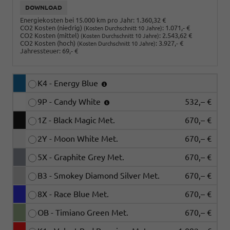
DOWNLOAD
Energiekosten bei 15.000 km pro Jahr:
1.360,32 €
CO2 Kosten (niedrig)
:
1.071,- €
(Kosten Durchschnitt 10 Jahre)
CO2 Kosten (mittel)
:
2.543,62 €
(Kosten Durchschnitt 10 Jahre)
CO2 Kosten (hoch)
:
3.927,- €
(Kosten Durchschnitt 10 Jahre)
Jahressteuer:
69,- €
K4 - Energy Blue
9P - Candy White
532,– €
1Z - Black Magic Met.
670,– €
2Y - Moon White Met.
670,– €
5X - Graphite Grey Met.
670,– €
B3 - Smokey Diamond Silver Met.
670,– €
8X - Race Blue Met.
670,– €
OB - Timiano Green Met.
670,– €