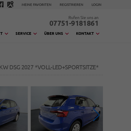
MEINE FAVORITEN
REGISTRIEREN
LOGIN
Rufen Sie uns an
07751-9181861
KT
SERVICE
ÜBER UNS
KONTAKT
5KW DSG 2027 *VOLL-LED+SPORTSITZE*