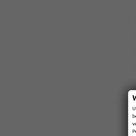
U
b
v
P