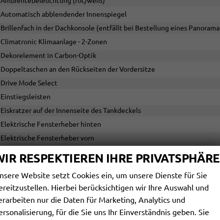
Ambientebeleuchtung (rot/weiß)
Automatisch abblendender Innenspiegel
Brillenfach in der Dachkonsole (entfällt bei Bestellung eines Panoram
Climatronic Klimaanlage - 2-Zonen
Dekorelement in Carbon-Optik
Doppeltaschen an den Rückseiten der Vordersitze
Drive Mode Select
Einstiegsleisten
Eiskratzer auf der Innenseite des Tankdeckels
Elektrische Fensterheber hinten
Elektrische Fensterheber vorn
Fußmatten vorn und hinten
WIR RESPEKTIEREN IHRE PRIVATSPHÄRE
Gepäckraumabdeckung
nsere Website setzt Cookies ein, um unsere Dienste für Sie
Gepäckraumelemente
ereitzustellen. Hierbei berücksichtigen wir Ihre Auswahl und
Geteilte Rücksitzbank 60/40
erarbeiten nur die Daten für Marketing, Analytics und
Halter für Regenschirm in der Fahrertür inkl. Regenschirm
ersonalisierung, für die Sie uns Ihr Einverständnis geben. Sie