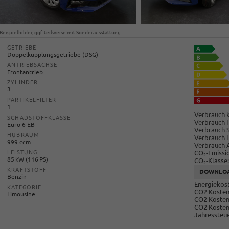
Beispielbilder, ggf. teilweise mit Sonderausstattung
GETRIEBE
Doppelkupplungsgetriebe (DSG)
ANTRIEBSACHSE
Frontantrieb
ZYLINDER
3
PARTIKELFILTER
1
Verbrauch k
SCHADSTOFFKLASSE
Verbrauch I
Euro 6 EB
Verbrauch 
HUBRAUM
Verbrauch 
999 ccm
Verbrauch 
CO
-Emissi
LEISTUNG
2
85 kW (116 PS)
CO
-Klasse:
2
KRAFTSTOFF
DOWNLO
Benzin
Energiekost
KATEGORIE
CO2 Kosten 
Limousine
CO2 Kosten
CO2 Kosten
Jahressteue