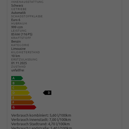
INNENAUSSTATTUNG
Schwarz
GETRIEBE
Automatik
SCHADSTOFFKLASSE
Euro 6
HUBRAUM
999 ccm
LEISTUNG
85 kW (116 PS)
KRAFTSTOFF
Benzin
KATEGORIE
Limousine
KILOMETERSTAND
10 km
ERSTZULASSUNG
01.11.2025
ZUSTAND
unfallfrei
Verbrauch kombiniert:
5,60 l/100km
Verbrauch Innenstadt:
7,00 l/100km
Verbrauch Stadtrand:
4,70 l/100km
Verbrauch Landstraße:
5,40 l/100km