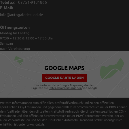
Telefax:
07751-9181866
E-Mail:
info@autogaleriesued.de
Öffnungszeiten
Montag bis Freitag
07:30 – 12:30 & 13:00 – 17:30
Uhr
Samstag
nach Vereinbarung
GOOGLE MAPS
GOOGLE KARTE LADEN
Die Karte wird von Google Maps eingebettet.
Es gelten die
Datenschutzerklärungen
von Google.
Weitere Informationen zum offiziellen Kraftstoffverbrauch und zu den offiziellen
spezifischen CO
-Emissionen und gegebenenfalls zum Stromverbrauch neuer PKW können
2
dem 'Leitfaden über den offiziellen Kraftstoffverbrauch, die offiziellen spezifischen CO
-
2
Emissionen und den offiziellen Stromverbrauch neuer PKW' entnommen werden, der an
allen Verkaufsstellen und bei der 'Deutschen Automobil Treuhand GmbH' unentgeltlich
erhältlich ist unter www.dat.de.