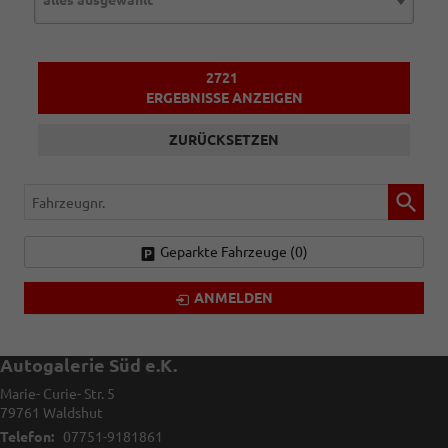
alles ausgewählt
2721
ERGEBNISSE ANZEIGEN
ZURÜCKSETZEN
Fahrzeugnr.
Geparkte Fahrzeuge (
0
)
ANMELDEN
Autogalerie Süd e.K.
Marie- Curie- Str. 5
79761
Waldshut
Telefon:
07751-9181861