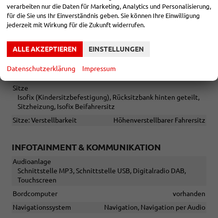
Irrtümer vorbehalten
verarbeiten nur die Daten für Marketing, Analytics und Personalisierung,
für die Sie uns Ihr Einverständnis geben. Sie können Ihre Einwilligung
jederzeit mit Wirkung für die Zukunft widerrufen.
INNEN
Fensterheber
elektrisch
ALLE AKZEPTIEREN
EINSTELLUNGEN
Klimatisierung
Klimaanlage manuell
Datenschutzerklärung
Impressum
Lenkrad
in Leder, höhenverstellbar, mit Multifunktionen
Sitze
Isofix (Kindersitzbefestigung), Rücksitzbank hinten geteilt,
Sitzheizung, Isofix Beifahrersitz
Sitze: Verstellbarkeit
Höhenverstellbarer Fahrersitz
INFOTAINMENT & KOMMUNIKATION
Audioanlage
Schnittstelle MP3, Schnittstelle USB, Digitalradio DAB,
Touchscreen
Bordcomputer
vorhanden
Navigationssystem
Navigation, Navigation per Audio