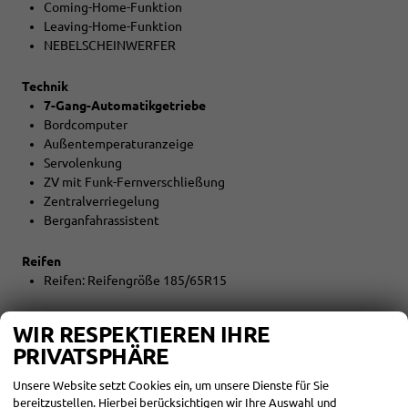
Coming-Home-Funktion
Leaving-Home-Funktion
NEBELSCHEINWERFER
Technik
7-Gang-Automatikgetriebe
Bordcomputer
Außentemperaturanzeige
Servolenkung
ZV mit Funk-Fernverschließung
Zentralverriegelung
Berganfahrassistent
Reifen
Reifen: Reifengröße 185/65R15
Umwelt
WIR RESPEKTIEREN IHRE
Abgaskonzept EU6e
PRIVATSPHÄRE
START-STOPP-Automatik
Unsere Website setzt Cookies ein, um unsere Dienste für Sie
Sonstiges
bereitzustellen. Hierbei berücksichtigen wir Ihre Auswahl und