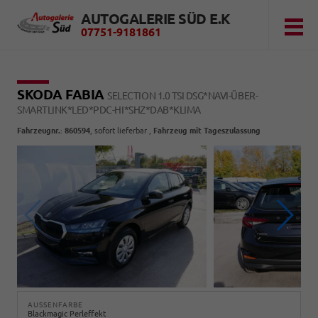
AUTOGALERIE SÜD E.K
07751-9181861
SKODA FABIA
SELECTION 1.0 TSI DSG*NAVI-ÜBER-
SMARTLINK*LED*PDC-HI*SHZ*DAB*KLIMA
Fahrzeugnr.
:
860594
,
sofort lieferbar
,
Fahrzeug mit Tageszulassung
AUSSENFARBE
Blackmagic Perleffekt