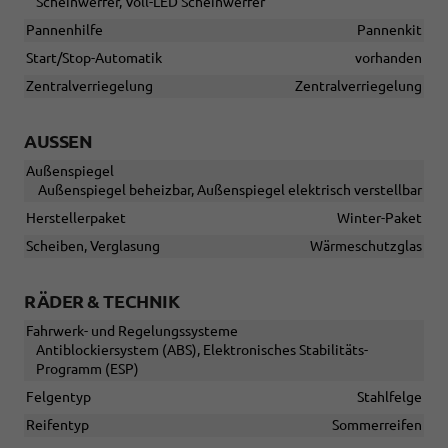
Scheinwerfer, Voll-LED Scheinwerfer
Pannenhilfe
Pannenkit
Start/Stop-Automatik
vorhanden
Zentralverriegelung
Zentralverriegelung
AUSSEN
Außenspiegel
Außenspiegel beheizbar, Außenspiegel elektrisch verstellbar
Herstellerpaket
Winter-Paket
Scheiben, Verglasung
Wärmeschutzglas
RÄDER & TECHNIK
Fahrwerk- und Regelungssysteme
Antiblockiersystem (ABS), Elektronisches Stabilitäts-
Programm (ESP)
Felgentyp
Stahlfelge
Reifentyp
Sommerreifen