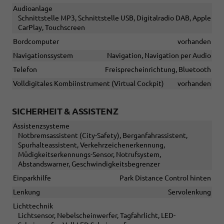
Audioanlage
Schnittstelle MP3, Schnittstelle USB, Digitalradio DAB, Apple
CarPlay, Touchscreen
Bordcomputer
vorhanden
Navigationssystem
Navigation, Navigation per Audio
Telefon
Freisprecheinrichtung, Bluetooth
Volldigitales Kombiinstrument (Virtual Cockpit)
vorhanden
SICHERHEIT & ASSISTENZ
Assistenzsysteme
Notbremsassistent (City-Safety), Berganfahrassistent,
Spurhalteassistent, Verkehrzeichenerkennung,
Müdigkeitserkennungs-Sensor, Notrufsystem,
Abstandswarner, Geschwindigkeitsbegrenzer
Einparkhilfe
Park Distance Control hinten
Lenkung
Servolenkung
Lichttechnik
Lichtsensor, Nebelscheinwerfer, Tagfahrlicht, LED-