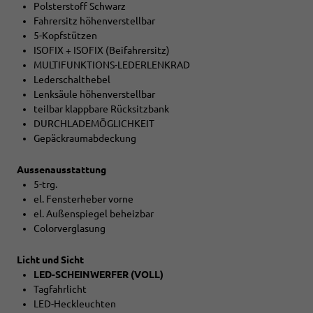
Polsterstoff Schwarz
Fahrersitz höhenverstellbar
5-Kopfstützen
ISOFIX + ISOFIX (Beifahrersitz)
MULTIFUNKTIONS-LEDERLENKRAD
Lederschalthebel
Lenksäule höhenverstellbar
teilbar klappbare Rücksitzbank
DURCHLADEMÖGLICHKEIT
Gepäckraumabdeckung
Aussenausstattung
5-trg.
el. Fensterheber vorne
el. Außenspiegel beheizbar
Colorverglasung
Licht und Sicht
LED-SCHEINWERFER (VOLL)
Tagfahrlicht
LED-Heckleuchten