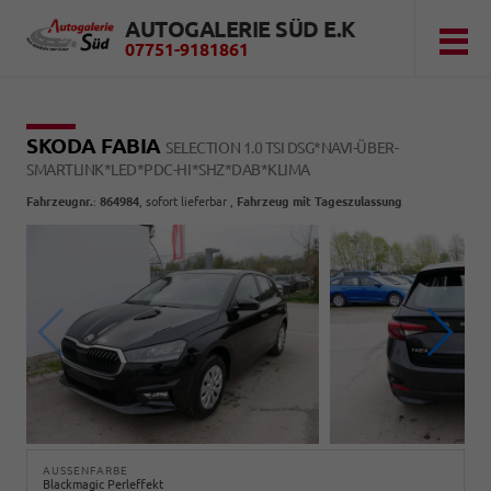
AUTOGALERIE SÜD E.K
07751-9181861
SKODA FABIA
SELECTION 1.0 TSI DSG*NAVI-ÜBER-
SMARTLINK*LED*PDC-HI*SHZ*DAB*KLIMA
Fahrzeugnr.
:
864984
,
sofort lieferbar
,
Fahrzeug mit Tageszulassung
AUSSENFARBE
Blackmagic Perleffekt