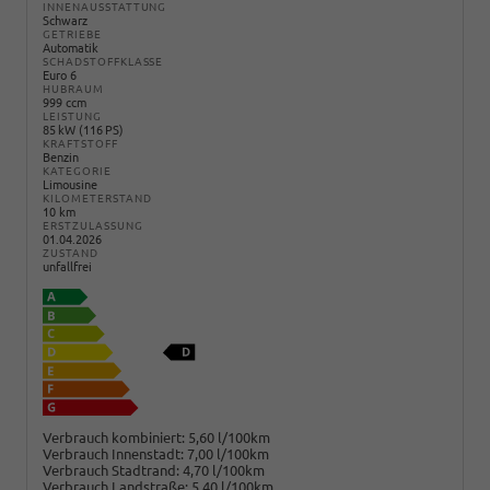
INNENAUSSTATTUNG
Schwarz
GETRIEBE
Automatik
SCHADSTOFFKLASSE
Euro 6
HUBRAUM
999 ccm
LEISTUNG
85 kW (116 PS)
KRAFTSTOFF
Benzin
KATEGORIE
Limousine
KILOMETERSTAND
10 km
ERSTZULASSUNG
01.04.2026
ZUSTAND
unfallfrei
Verbrauch kombiniert:
5,60 l/100km
Verbrauch Innenstadt:
7,00 l/100km
Verbrauch Stadtrand:
4,70 l/100km
Verbrauch Landstraße:
5,40 l/100km