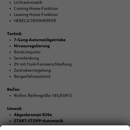
Lichtautomatik
Coming-Home-Funktion
Leaving-Home-Funktion
NEBELSCHEINWERFER
Technik
7-Gang-Automatikgetriebe
Niveauregulierung
Bordcomputer
Servolenkung
ZV mit Funk-Fernverschließung
Zentralverriegelung
Berganfahrassistent
Reifen
Reifen: Reifengröße 185/65R15
Umwelt
Abgaskonzept EU6e
START-STOPP-Automatik