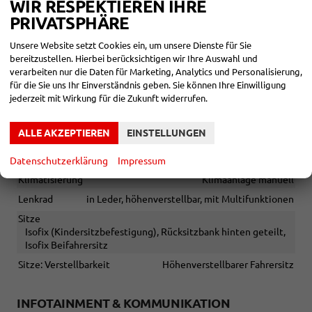
WIR RESPEKTIEREN IHRE
Sonstiges
PRIVATSPHÄRE
Irrtümer vorbehalten
Die Skoda Anschlussgarantie verlängert die 2-jährige
Unsere Website setzt Cookies ein, um unsere Dienste für Sie
Herstellergarantie ab Hersteller-Übergabeinspektion um
bereitzustellen. Hierbei berücksichtigen wir Ihre Auswahl und
weitere 2 Jahre bei einer maximalen Gesamtlaufleistung
verarbeiten nur die Daten für Marketing, Analytics und Personalisierung,
von 120.000 km
für die Sie uns Ihr Einverständnis geben. Sie können Ihre Einwilligung
jederzeit mit Wirkung für die Zukunft widerrufen.
INNEN
ALLE AKZEPTIEREN
EINSTELLUNGEN
Fensterheber
elektrisch
Gepäckraumabtrennung
vorhanden
Datenschutzerklärung
Impressum
Klimatisierung
Klimaanlage manuell
Lenkrad
in Leder, höhenverstellbar, mit Multifunktionen
Sitze
Isofix (Kindersitzbefestigung), Rücksitzbank hinten geteilt,
Isofix Beifahrersitz
Sitze: Verstellbarkeit
Höhenverstellbarer Fahrersitz
INFOTAINMENT & KOMMUNIKATION