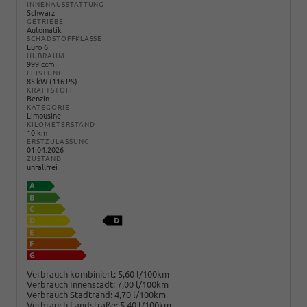
INNENAUSSTATTUNG
Schwarz
GETRIEBE
Automatik
SCHADSTOFFKLASSE
Euro 6
HUBRAUM
999 ccm
LEISTUNG
85 kW (116 PS)
KRAFTSTOFF
Benzin
KATEGORIE
Limousine
KILOMETERSTAND
10 km
ERSTZULASSUNG
01.04.2026
ZUSTAND
unfallfrei
Verbrauch kombiniert:
5,60 l/100km
Verbrauch Innenstadt:
7,00 l/100km
Verbrauch Stadtrand:
4,70 l/100km
Verbrauch Landstraße:
5,40 l/100km