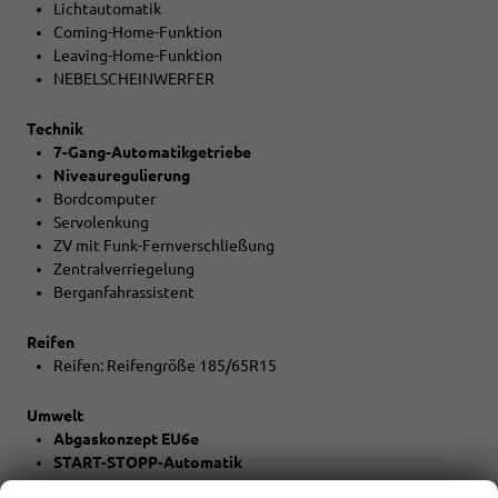
Lichtautomatik
Coming-Home-Funktion
Leaving-Home-Funktion
NEBELSCHEINWERFER
Technik
7-Gang-Automatikgetriebe
Niveauregulierung
Bordcomputer
Servolenkung
ZV mit Funk-Fernverschließung
Zentralverriegelung
Berganfahrassistent
Reifen
Reifen: Reifengröße 185/65R15
Umwelt
Abgaskonzept EU6e
START-STOPP-Automatik