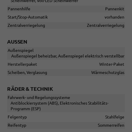
Scheinwerfer, Voll-LED Scheinwerfer
Pannenhilfe
Pannenkit
Start/Stop-Automatik
vorhanden
Zentralverriegelung
Zentralverriegelung
AUSSEN
Außenspiegel
Außenspiegel beheizbar, Außenspiegel elektrisch verstellbar
Herstellerpaket
Winter-Paket
Scheiben, Verglasung
Wärmeschutzglas
RÄDER & TECHNIK
Fahrwerk- und Regelungssysteme
Antiblockiersystem (ABS), Elektronisches Stabilitäts-
Programm (ESP)
Felgentyp
Stahlfelge
Reifentyp
Sommerreifen