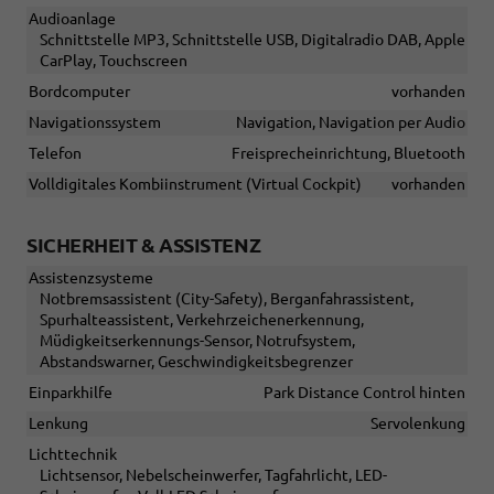
Audioanlage
Schnittstelle MP3, Schnittstelle USB, Digitalradio DAB, Apple
CarPlay, Touchscreen
Bordcomputer
vorhanden
Navigationssystem
Navigation, Navigation per Audio
Telefon
Freisprecheinrichtung, Bluetooth
Volldigitales Kombiinstrument (Virtual Cockpit)
vorhanden
SICHERHEIT & ASSISTENZ
Assistenzsysteme
Notbremsassistent (City-Safety), Berganfahrassistent,
Spurhalteassistent, Verkehrzeichenerkennung,
Müdigkeitserkennungs-Sensor, Notrufsystem,
Abstandswarner, Geschwindigkeitsbegrenzer
Einparkhilfe
Park Distance Control hinten
Lenkung
Servolenkung
Lichttechnik
Lichtsensor, Nebelscheinwerfer, Tagfahrlicht, LED-