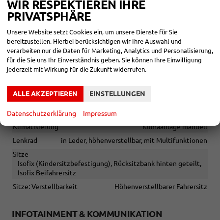
WIR RESPEKTIEREN IHRE
Sonstiges
PRIVATSPHÄRE
Irrtümer vorbehalten
Die Skoda Anschlussgarantie verlängert die 2-jährige
Unsere Website setzt Cookies ein, um unsere Dienste für Sie
Herstellergarantie ab Hersteller-Übergabeinspektion um
bereitzustellen. Hierbei berücksichtigen wir Ihre Auswahl und
weitere 2 Jahre bei einer maximalen Gesamtlaufleistung
verarbeiten nur die Daten für Marketing, Analytics und Personalisierung,
von 120.000 km
für die Sie uns Ihr Einverständnis geben. Sie können Ihre Einwilligung
jederzeit mit Wirkung für die Zukunft widerrufen.
INNEN
ALLE AKZEPTIEREN
EINSTELLUNGEN
Fensterheber
elektrisch
Gepäckraumabtrennung
vorhanden
Datenschutzerklärung
Impressum
Klimatisierung
Klimaanlage manuell
Lenkrad
in Leder, höhenverstellbar, mit Multifunktionen
Sitze
Isofix (Kindersitzbefestigung), Rücksitzbank hinten geteilt,
Isofix Beifahrersitz
Sitze: Verstellbarkeit
Höhenverstellbarer Fahrersitz
INFOTAINMENT & KOMMUNIKATION