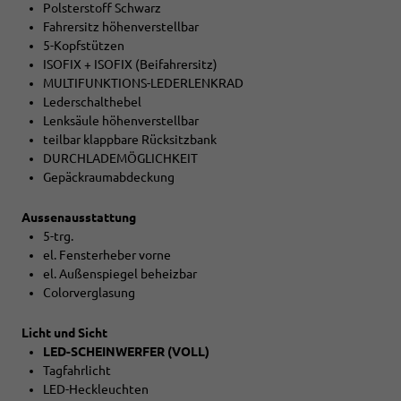
Polsterstoff Schwarz
Fahrersitz höhenverstellbar
5-Kopfstützen
ISOFIX + ISOFIX (Beifahrersitz)
MULTIFUNKTIONS-LEDERLENKRAD
Lederschalthebel
Lenksäule höhenverstellbar
teilbar klappbare Rücksitzbank
DURCHLADEMÖGLICHKEIT
Gepäckraumabdeckung
Aussenausstattung
5-trg.
el. Fensterheber vorne
el. Außenspiegel beheizbar
Colorverglasung
Licht und Sicht
LED-SCHEINWERFER (VOLL)
Tagfahrlicht
LED-Heckleuchten