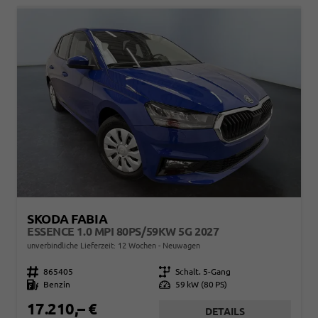
SKODA FABIA
ESSENCE 1.0 MPI 80PS/59KW 5G 2027
unverbindliche Lieferzeit:
12 Wochen
Neuwagen
Fahrzeugnr.
865405
Getriebe
Schalt. 5-Gang
Kraftstoff
Benzin
Leistung
59 kW (80 PS)
17.210,– €
DETAILS