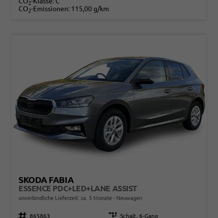
CO
-Klasse:
C
2
CO
-Emissionen:
115,00 g/km
2
SKODA FABIA
ESSENCE PDC+LED+LANE ASSIST
unverbindliche Lieferzeit: ca. 5 Monate
Neuwagen
Fahrzeugnr.
865863
Getriebe
Schalt. 6-Gang