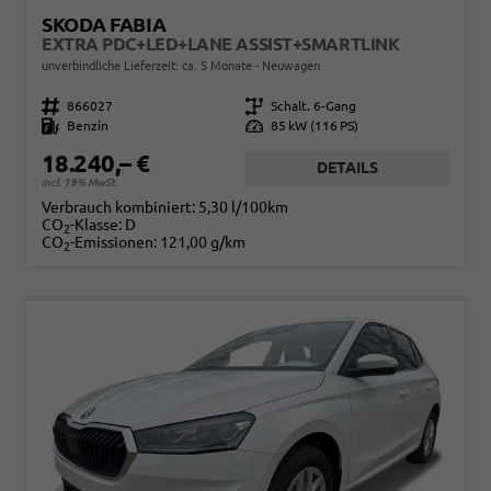
SKODA FABIA
EXTRA PDC+LED+LANE ASSIST+SMARTLINK
unverbindliche Lieferzeit: ca. 5 Monate
Neuwagen
Fahrzeugnr.
866027
Getriebe
Schalt. 6-Gang
Kraftstoff
Benzin
Leistung
85 kW (116 PS)
18.240,– €
DETAILS
incl. 19% MwSt.
Verbrauch kombiniert:
5,30 l/100km
CO
-Klasse:
D
2
CO
-Emissionen:
121,00 g/km
2