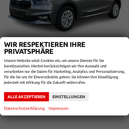
WIR RESPEKTIEREN IHRE
SKODA FABIA
PRIVATSPHÄRE
ESSENCE PDC+LED+LANE ASSIST
unverbindliche Lieferzeit: ca. 5 Monate
Neuwagen
Unsere Website setzt Cookies ein, um unsere Dienste für Sie
bereitzustellen. Hierbei berücksichtigen wir Ihre Auswahl und
Fahrzeugnr.
865862
Getriebe
Schalt. 5-Gang
verarbeiten nur die Daten für Marketing, Analytics und Personalisierung,
Kraftstoff
Benzin
Leistung
70 kW (95 PS)
für die Sie uns Ihr Einverständnis geben. Sie können Ihre Einwilligung
jederzeit mit Wirkung für die Zukunft widerrufen.
17.690,– €
DETAILS
incl. 19% MwSt.
Verbrauch kombiniert:
5,10 l/100km
ALLE AKZEPTIEREN
EINSTELLUNGEN
CO
-Klasse:
C
2
CO
-Emissionen:
115,00 g/km
2
Datenschutzerklärung
Impressum