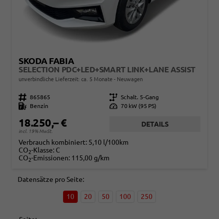
SKODA FABIA
SELECTION PDC+LED+SMART LINK+LANE ASSIST
unverbindliche Lieferzeit: ca. 5 Monate
Neuwagen
Fahrzeugnr.
865865
Getriebe
Schalt. 5-Gang
Kraftstoff
Benzin
Leistung
70 kW (95 PS)
18.250,– €
DETAILS
incl. 19% MwSt.
Verbrauch kombiniert:
5,10 l/100km
CO
-Klasse:
C
2
CO
-Emissionen:
115,00 g/km
2
Datensätze pro Seite:
10
20
50
100
250