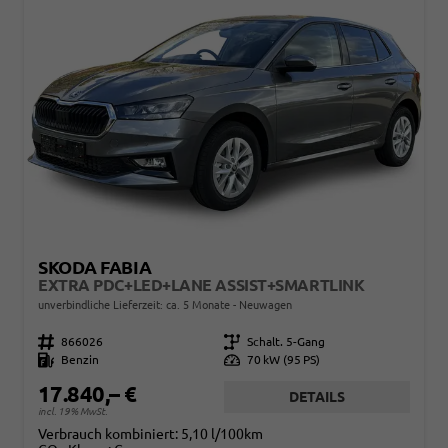
SKODA FABIA
EXTRA PDC+LED+LANE ASSIST+SMARTLINK
unverbindliche Lieferzeit: ca. 5 Monate
Neuwagen
Fahrzeugnr.
866026
Getriebe
Schalt. 5-Gang
Kraftstoff
Benzin
Leistung
70 kW (95 PS)
17.840,– €
DETAILS
incl. 19% MwSt.
Verbrauch kombiniert:
5,10 l/100km