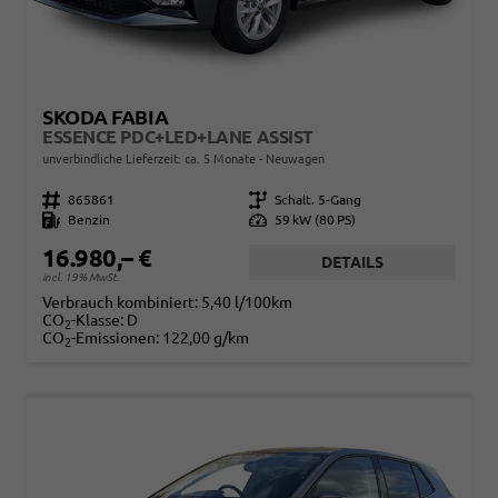
SKODA FABIA
ESSENCE PDC+LED+LANE ASSIST
unverbindliche Lieferzeit: ca. 5 Monate
Neuwagen
Fahrzeugnr.
865861
Getriebe
Schalt. 5-Gang
Kraftstoff
Benzin
Leistung
59 kW (80 PS)
16.980,– €
DETAILS
incl. 19% MwSt.
Verbrauch kombiniert:
5,40 l/100km
CO
-Klasse:
D
2
CO
-Emissionen:
122,00 g/km
2