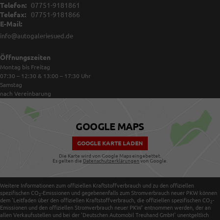
Telefon:
07751-9181861
Telefax:
07751-9181866
E-Mail:
info@autogaleriesued.de
Öffnungszeiten
Montag bis Freitag
07:30 – 12:30 & 13:00 – 17:30
Uhr
Samstag
nach Vereinbarung
GOOGLE MAPS
GOOGLE KARTE LADEN
Die Karte wird von Google Maps eingebettet.
Es gelten die
Datenschutzerklärungen
von Google.
Weitere Informationen zum offiziellen Kraftstoffverbrauch und zu den offiziellen
spezifischen CO
-Emissionen und gegebenenfalls zum Stromverbrauch neuer PKW können
2
dem 'Leitfaden über den offiziellen Kraftstoffverbrauch, die offiziellen spezifischen CO
-
2
Emissionen und den offiziellen Stromverbrauch neuer PKW' entnommen werden, der an
allen Verkaufsstellen und bei der 'Deutschen Automobil Treuhand GmbH' unentgeltlich