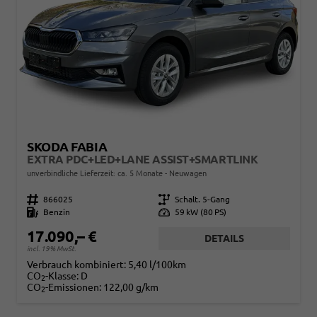
SKODA FABIA
EXTRA PDC+LED+LANE ASSIST+SMARTLINK
unverbindliche Lieferzeit: ca. 5 Monate
Neuwagen
Fahrzeugnr.
866025
Getriebe
Schalt. 5-Gang
Kraftstoff
Benzin
Leistung
59 kW (80 PS)
17.090,– €
DETAILS
incl. 19% MwSt.
Verbrauch kombiniert:
5,40 l/100km
CO
-Klasse:
D
2
CO
-Emissionen:
122,00 g/km
2