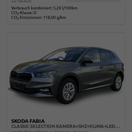
incl. 19% MwSt.
Verbrauch kombiniert:
5,20 l/100km
CO
-Klasse:
D
2
CO
-Emissionen:
118,00 g/km
2
SKODA FABIA
CLASSIC SELECTION KAMERA+SHZ+KLIMA+LED+15" LM+SMARTLINK
unverbindliche Lieferzeit: ca. 3-6 Monate
Neuwagen