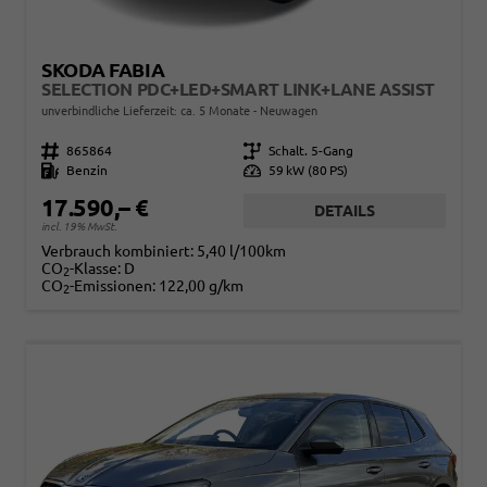
SKODA FABIA
SELECTION PDC+LED+SMART LINK+LANE ASSIST
unverbindliche Lieferzeit: ca. 5 Monate
Neuwagen
Fahrzeugnr.
865864
Getriebe
Schalt. 5-Gang
Kraftstoff
Benzin
Leistung
59 kW (80 PS)
17.590,– €
DETAILS
incl. 19% MwSt.
Verbrauch kombiniert:
5,40 l/100km
CO
-Klasse:
D
2
CO
-Emissionen:
122,00 g/km
2