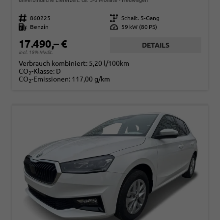
Fahrzeugnr.
860225
Getriebe
Schalt. 5-Gang
Kraftstoff
Benzin
Leistung
59 kW (80 PS)
17.490,– €
DETAILS
incl. 19% MwSt.
Verbrauch kombiniert:
5,20 l/100km
CO
-Klasse:
D
2
CO
-Emissionen:
117,00 g/km
2