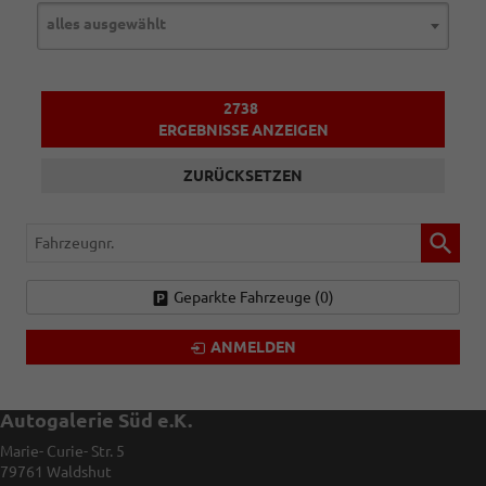
alles ausgewählt
2738
ERGEBNISSE ANZEIGEN
ZURÜCKSETZEN
Fahrzeugnr.
Geparkte Fahrzeuge (
0
)
ANMELDEN
Autogalerie Süd e.K.
Marie- Curie- Str. 5
79761
Waldshut