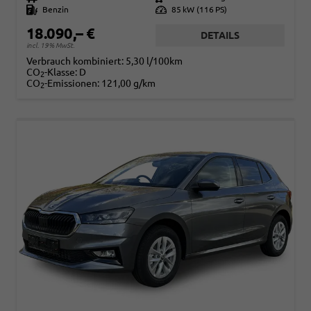
Kraftstoff
Benzin
Leistung
85 kW (116 PS)
18.090,– €
DETAILS
incl. 19% MwSt.
Verbrauch kombiniert:
5,30 l/100km
CO
-Klasse:
D
2
CO
-Emissionen:
121,00 g/km
2