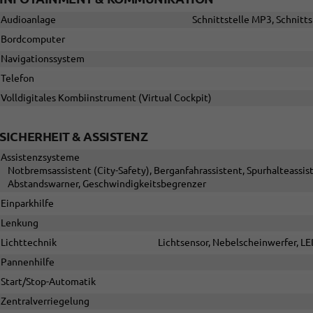
Audioanlage
Schnittstelle MP3, Schnitts
Bordcomputer
Navigationssystem
Telefon
Volldigitales Kombiinstrument (Virtual Cockpit)
SICHERHEIT & ASSISTENZ
Assistenzsysteme
Notbremsassistent (City-Safety), Berganfahrassistent, Spurhalteassi
Abstandswarner, Geschwindigkeitsbegrenzer
Einparkhilfe
Lenkung
Lichttechnik
Lichtsensor, Nebelscheinwerfer, LE
Pannenhilfe
Start/Stop-Automatik
Zentralverriegelung