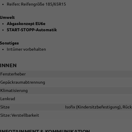
Reifen: Reifengröße 185/65R15
Umwelt
Abgaskonzept EU6e
START-STOPP-Automatik
Sonstiges
Irrtümer vorbehalten
INNEN
Fensterheber
Gepäckraumabtrennung
Klimatisierung
Lenkrad
Sitze
Isofix (Kindersitzbefestigung), Rück
Sitze: Verstellbarkeit
INFOTAINMENT & KOMMUNIKATION