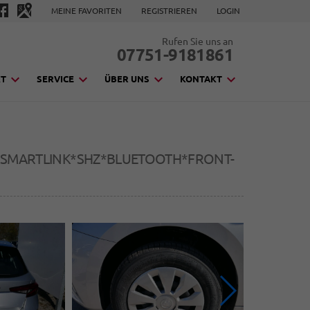
MEINE FAVORITEN
REGISTRIEREN
LOGIN
Rufen Sie uns an
07751-9181861
KT
SERVICE
ÜBER UNS
KONTAKT
HI*SMARTLINK*SHZ*BLUETOOTH*FRONT-