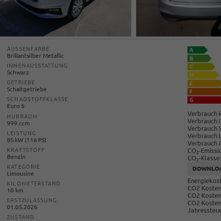
AUSSENFARBE
Brillantsilber Metallic
INNENAUSSTATTUNG
Schwarz
GETRIEBE
Schaltgetriebe
SCHADSTOFFKLASSE
Euro 6
Verbrauch k
HUBRAUM
Verbrauch I
999 ccm
Verbrauch 
LEISTUNG
Verbrauch 
85 kW (116 PS)
Verbrauch 
CO
-Emissi
KRAFTSTOFF
2
Benzin
CO
-Klasse:
2
KATEGORIE
DOWNLO
Limousine
Energiekost
KILOMETERSTAND
CO2 Kosten 
10 km
CO2 Kosten
ERSTZULASSUNG
CO2 Kosten
01.05.2026
Jahressteue
ZUSTAND