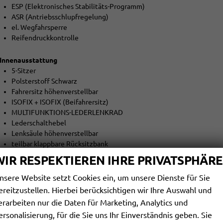
ESP (Elektronisches Stabilitäts-Programm)
ASR (Antriebsschlupfregelung)
el. Wegfahrsperre
Reifendruckkontrolle
Innenausstattung
5-Sitzer
Polsterstoff Schwarz
Fahrersitz höhenverstellbar
ISOFIX + ISOFIX (Beifahrersitz)
MULTIFUNKTIONS-LEDERLENKRAD
Lederschalthebel
Lenksäule höhenverstellbar
teilbar klappbare Rücksitzbank
DURCHLADEMÖGLICHKEIT
WIR RESPEKTIEREN IHRE PRIVATSPHÄRE
Gepäckraumabdeckung
nsere Website setzt Cookies ein, um unsere Dienste für Sie
Aussenausstattung
ereitzustellen. Hierbei berücksichtigen wir Ihre Auswahl und
5-trg.
erarbeiten nur die Daten für Marketing, Analytics und
el. Fensterheber vorne
ersonalisierung, für die Sie uns Ihr Einverständnis geben. Sie
el. Außenspiegel beheizbar