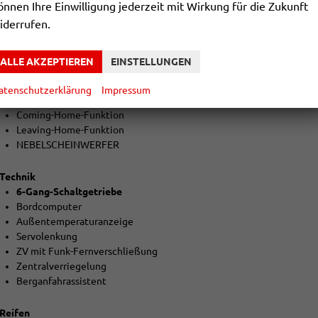
önnen Ihre Einwilligung jederzeit mit Wirkung für die Zukunft
Colorverglasung
iderrufen.
Licht und Sicht
LED-SCHEINWERFER (VOLL)
ALLE AKZEPTIEREN
EINSTELLUNGEN
LED-Tagfahrlicht
LED-Heckleuchten
atenschutzerklärung
Impressum
Lichtautomatik
Coming-Home-Funktion
Leaving-Home-Funktion
NEBELSCHEINWERFER
Technik
6-Gang-Schaltgetriebe
Bordcomputer
Außentemperaturanzeige
Servolenkung
ZV mit Funk-Fernverschließung
Zentralverriegelung
Berganfahrassistent
Reifen