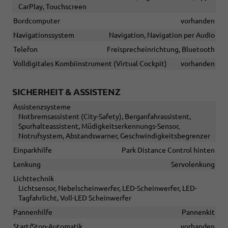
CarPlay, Touchscreen
Bordcomputer
vorhanden
Navigationssystem
Navigation, Navigation per Audio
Telefon
Freisprecheinrichtung, Bluetooth
Volldigitales Kombiinstrument (Virtual Cockpit)
vorhanden
SICHERHEIT & ASSISTENZ
Assistenzsysteme
Notbremsassistent (City-Safety), Berganfahrassistent,
Spurhalteassistent, Müdigkeitserkennungs-Sensor,
Notrufsystem, Abstandswarner, Geschwindigkeitsbegrenzer
Einparkhilfe
Park Distance Control hinten
Lenkung
Servolenkung
Lichttechnik
Lichtsensor, Nebelscheinwerfer, LED-Scheinwerfer, LED-
Tagfahrlicht, Voll-LED Scheinwerfer
Pannenhilfe
Pannenkit
Start/Stop-Automatik
vorhanden