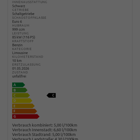
INNENAUSSTATTUNG
Schwarz
GETRIEBE
Schaltgetriebe
SCHADSTOFFKLASSE
Euro 6
HUBRAUM
999 ccm
LEISTUNG
85 kW (116 PS)
KRAFTSTOFF
Benzin
KATEGORIE
Limousine
KILOMETERSTAND
10 km
ERSTZULASSUNG
01.05.2026
ZUSTAND
unfallfrei
Verbrauch kombiniert:
5,00 l/100km
Verbrauch Innenstadt:
6,60 l/100km
Verbrauch Stadtrand:
5,00 l/100km
Verbrauch Landstraße:
4,30 l/100km