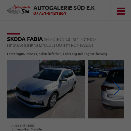
AUTOGALERIE SÜD E.K
07751-9181861
SKODA FABIA
SELECTION 1.0 TSI *LED*PDC-
HI*SMARTLINK*SHZ*BLUETOOTH*FRONT-ASSIST
Fahrzeugnr.
:
865471
,
sofort lieferbar
,
Fahrzeug mit Tageszulassung
AUSSENFARBE
Brillantsilber Metallic