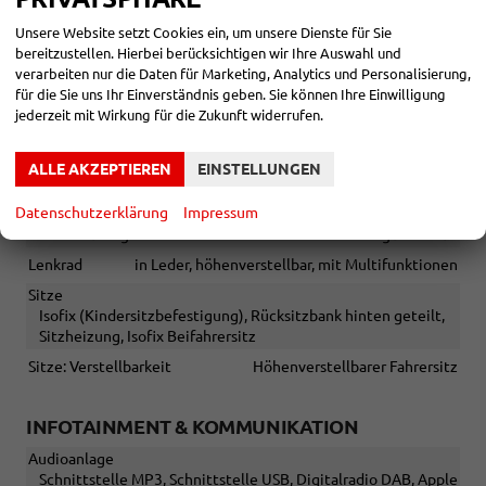
START-STOPP-Automatik
Unsere Website setzt Cookies ein, um unsere Dienste für Sie
bereitzustellen. Hierbei berücksichtigen wir Ihre Auswahl und
Sonstiges
verarbeiten nur die Daten für Marketing, Analytics und Personalisierung,
Irrtümer vorbehalten
für die Sie uns Ihr Einverständnis geben. Sie können Ihre Einwilligung
jederzeit mit Wirkung für die Zukunft widerrufen.
INNEN
ALLE AKZEPTIEREN
EINSTELLUNGEN
Fensterheber
elektrisch
Gepäckraumabtrennung
vorhanden
Datenschutzerklärung
Impressum
Klimatisierung
Klimaanlage manuell
Lenkrad
in Leder, höhenverstellbar, mit Multifunktionen
Sitze
Isofix (Kindersitzbefestigung), Rücksitzbank hinten geteilt,
Sitzheizung, Isofix Beifahrersitz
Sitze: Verstellbarkeit
Höhenverstellbarer Fahrersitz
INFOTAINMENT & KOMMUNIKATION
Audioanlage
Schnittstelle MP3, Schnittstelle USB, Digitalradio DAB, Apple