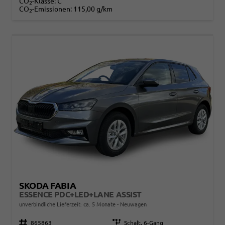
CO
-Klasse:
C
2
CO
-Emissionen:
115,00 g/km
2
SKODA FABIA
ESSENCE PDC+LED+LANE ASSIST
unverbindliche Lieferzeit: ca. 5 Monate
Neuwagen
Fahrzeugnr.
865863
Getriebe
Schalt. 6-Gang