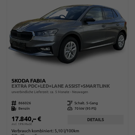
SKODA FABIA
EXTRA PDC+LED+LANE ASSIST+SMARTLINK
unverbindliche Lieferzeit: ca. 5 Monate
Neuwagen
Fahrzeugnr.
866026
Getriebe
Schalt. 5-Gang
Kraftstoff
Benzin
Leistung
70 kW (95 PS)
17.840,– €
DETAILS
incl. 19% MwSt.
Verbrauch kombiniert:
5,10 l/100km