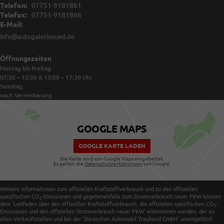
Telefon:
07751-9181861
Telefax:
07751-9181866
E-Mail:
info@autogaleriesued.de
Öffnungszeiten
Montag bis Freitag
07:30 – 12:30 & 13:00 – 17:30
Uhr
Samstag
nach Vereinbarung
GOOGLE MAPS
GOOGLE KARTE LADEN
Die Karte wird von Google Maps eingebettet.
Es gelten die
Datenschutzerklärungen
von Google.
Weitere Informationen zum offiziellen Kraftstoffverbrauch und zu den offiziellen
spezifischen CO
-Emissionen und gegebenenfalls zum Stromverbrauch neuer PKW können
2
dem 'Leitfaden über den offiziellen Kraftstoffverbrauch, die offiziellen spezifischen CO
-
2
Emissionen und den offiziellen Stromverbrauch neuer PKW' entnommen werden, der an
allen Verkaufsstellen und bei der 'Deutschen Automobil Treuhand GmbH' unentgeltlich