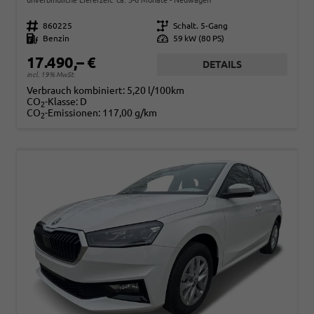
Fahrzeugnr.
860225
Getriebe
Schalt. 5-Gang
Kraftstoff
Benzin
Leistung
59 kW (80 PS)
17.490,– €
DETAILS
incl. 19% MwSt.
Verbrauch kombiniert:
5,20 l/100km
CO
-Klasse:
D
2
CO
-Emissionen:
117,00 g/km
2