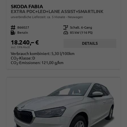
SKODA FABIA
EXTRA PDC+LED+LANE ASSIST+SMARTLINK
unverbindliche Lieferzeit: ca. 5 Monate
Neuwagen
Fahrzeugnr.
866027
Getriebe
Schalt. 6-Gang
Kraftstoff
Benzin
Leistung
85 kW (116 PS)
18.240,– €
DETAILS
incl. 19% MwSt.
Verbrauch kombiniert:
5,30 l/100km
CO
-Klasse:
D
2
CO
-Emissionen:
121,00 g/km
2