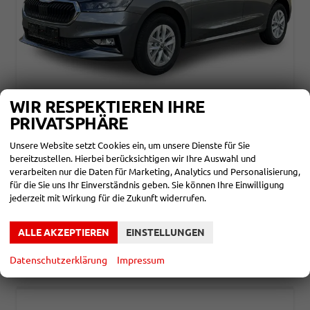
WIR RESPEKTIEREN IHRE
SKODA FABIA
PRIVATSPHÄRE
ESSENCE PDC+LED+LANE ASSIST
unverbindliche Lieferzeit: ca. 5 Monate
Neuwagen
Unsere Website setzt Cookies ein, um unsere Dienste für Sie
bereitzustellen. Hierbei berücksichtigen wir Ihre Auswahl und
Fahrzeugnr.
865862
Getriebe
Schalt. 5-Gang
verarbeiten nur die Daten für Marketing, Analytics und Personalisierung,
Kraftstoff
Benzin
Leistung
70 kW (95 PS)
für die Sie uns Ihr Einverständnis geben. Sie können Ihre Einwilligung
jederzeit mit Wirkung für die Zukunft widerrufen.
17.690,– €
DETAILS
incl. 19% MwSt.
Verbrauch kombiniert:
5,10 l/100km
ALLE AKZEPTIEREN
EINSTELLUNGEN
CO
-Klasse:
C
2
CO
-Emissionen:
115,00 g/km
2
Datenschutzerklärung
Impressum