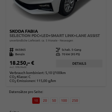
SKODA FABIA
SELECTION PDC+LED+SMART LINK+LANE ASSIST
unverbindliche Lieferzeit: ca. 5 Monate
Neuwagen
Fahrzeugnr.
865865
Getriebe
Schalt. 5-Gang
Kraftstoff
Benzin
Leistung
70 kW (95 PS)
18.250,– €
DETAILS
incl. 19% MwSt.
Verbrauch kombiniert:
5,10 l/100km
CO
-Klasse:
C
2
CO
-Emissionen:
115,00 g/km
2
Datensätze pro Seite:
10
20
50
100
250