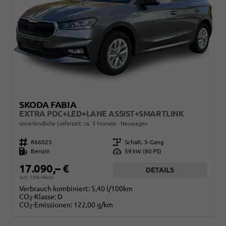
SKODA FABIA
EXTRA PDC+LED+LANE ASSIST+SMARTLINK
unverbindliche Lieferzeit: ca. 5 Monate
Neuwagen
Fahrzeugnr.
866025
Getriebe
Schalt. 5-Gang
Kraftstoff
Benzin
Leistung
59 kW (80 PS)
17.090,– €
DETAILS
incl. 19% MwSt.
Verbrauch kombiniert:
5,40 l/100km
CO
-Klasse:
D
2
CO
-Emissionen:
122,00 g/km
2