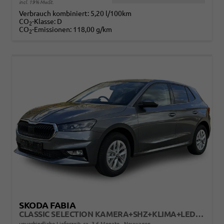
incl. 19% MwSt.
Verbrauch kombiniert:
5,20 l/100km
CO
-Klasse:
D
2
CO
-Emissionen:
118,00 g/km
2
SKODA FABIA
CLASSIC SELECTION KAMERA+SHZ+KLIMA+LED+15" LM+SMARTLINK
unverbindliche Lieferzeit: ca. 3-6 Monate
Neuwagen