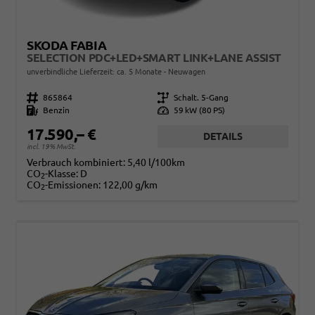
SKODA FABIA
SELECTION PDC+LED+SMART LINK+LANE ASSIST
unverbindliche Lieferzeit: ca. 5 Monate
Neuwagen
Fahrzeugnr.
865864
Getriebe
Schalt. 5-Gang
Kraftstoff
Benzin
Leistung
59 kW (80 PS)
17.590,– €
DETAILS
incl. 19% MwSt.
Verbrauch kombiniert:
5,40 l/100km
CO
-Klasse:
D
2
CO
-Emissionen:
122,00 g/km
2