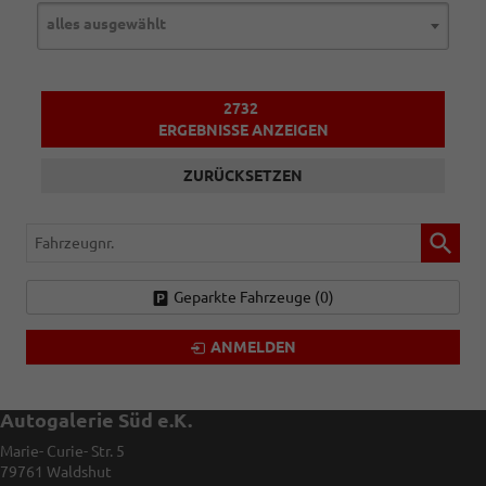
alles ausgewählt
2732
ERGEBNISSE ANZEIGEN
ZURÜCKSETZEN
Fahrzeugnr.
Geparkte Fahrzeuge (
0
)
ANMELDEN
Autogalerie Süd e.K.
Marie- Curie- Str. 5
79761
Waldshut