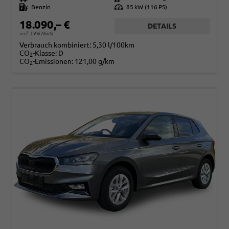
Kraftstoff
Benzin
Leistung
85 kW (116 PS)
18.090,– €
DETAILS
incl. 19% MwSt.
Verbrauch kombiniert:
5,30 l/100km
CO
-Klasse:
D
2
CO
-Emissionen:
121,00 g/km
2