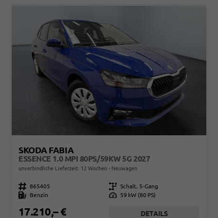
SKODA FABIA
ESSENCE 1.0 MPI 80PS/59KW 5G 2027
unverbindliche Lieferzeit:
12 Wochen
Neuwagen
Fahrzeugnr.
865405
Getriebe
Schalt. 5-Gang
Kraftstoff
Benzin
Leistung
59 kW (80 PS)
17.210,– €
DETAILS