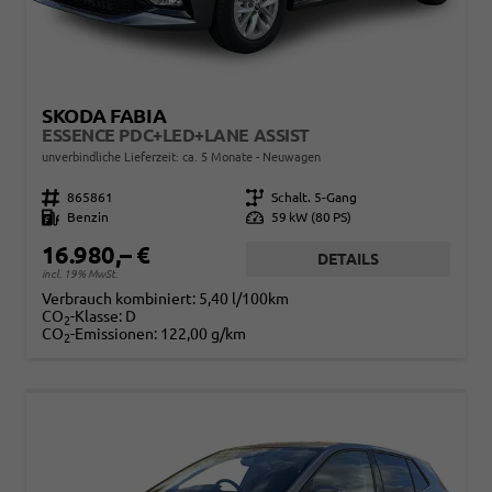
SKODA FABIA
ESSENCE PDC+LED+LANE ASSIST
unverbindliche Lieferzeit: ca. 5 Monate
Neuwagen
Fahrzeugnr.
865861
Getriebe
Schalt. 5-Gang
Kraftstoff
Benzin
Leistung
59 kW (80 PS)
16.980,– €
DETAILS
incl. 19% MwSt.
Verbrauch kombiniert:
5,40 l/100km
CO
-Klasse:
D
2
CO
-Emissionen:
122,00 g/km
2