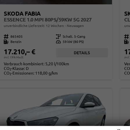
SKODA FABIA
S
ESSENCE 1.0 MPI 80PS/59KW 5G 2027
unverbindliche Lieferzeit:
12 Wochen
Neuwagen
unv
Fahrzeugnr.
865405
Getriebe
Schalt. 5-Gang
Fahrzeugnr.
Kraftstoff
Benzin
Leistung
59 kW (80 PS)
Kraftstoff
17.210,– €
1
DETAILS
incl. 19% MwSt.
incl
Verbrauch kombiniert:
5,20 l/100km
Ve
CO
-Klasse:
D
CO
2
CO
-Emissionen:
118,00 g/km
CO
2