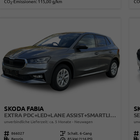
CO
-Emissionen:
115,00 g/km
CO
2
SKODA FABIA
S
EXTRA PDC+LED+LANE ASSIST+SMARTLINK
unverbindliche Lieferzeit: ca. 5 Monate
Neuwagen
unv
Fahrzeugnr.
866027
Getriebe
Schalt. 6-Gang
Fahrzeugnr.
Kraftstoff
Benzin
Leistung
85 kW (116 PS)
Kraftstoff