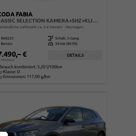
KODA FABIA
CLASSIC SELECTION KAMERA+SHZ+KLIMA+LED+15" LM+SMARTLINK
erbindliche Lieferzeit: ca. 3-6 Monate
Neuwagen
860225
Getriebe
Schalt. 5-Gang
Benzin
Leistung
59 kW (80 PS)
7.490,– €
DETAILS
. 19% MwSt.
rbrauch kombiniert:
5,20 l/100km
-Klasse:
D
2
-Emissionen:
117,00 g/km
2