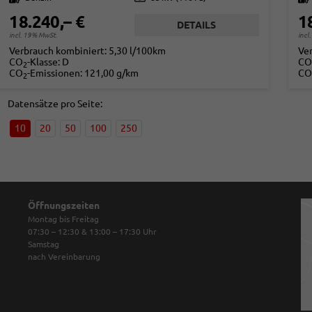
18.240,– €
1
DETAILS
incl. 19% MwSt.
incl
Verbrauch kombiniert:
5,30 l/100km
Ve
CO
-Klasse:
D
CO
2
CO
-Emissionen:
121,00 g/km
CO
2
Datensätze pro Seite:
10
20
50
100
250
Öffnungszeiten
Montag bis Freitag
07:30 – 12:30 & 13:00 – 17:30
Uhr
Samstag
nach Vereinbarung