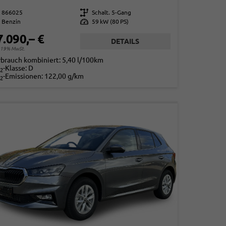
866025
Getriebe
Schalt. 5-Gang
Benzin
Leistung
59 kW (80 PS)
7.090,– €
DETAILS
. 19% MwSt.
rbrauch kombiniert:
5,40 l/100km
-Klasse:
D
2
-Emissionen:
122,00 g/km
2