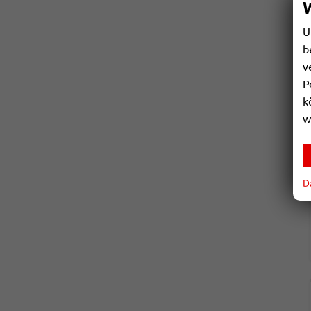
U
b
v
P
k
w
D