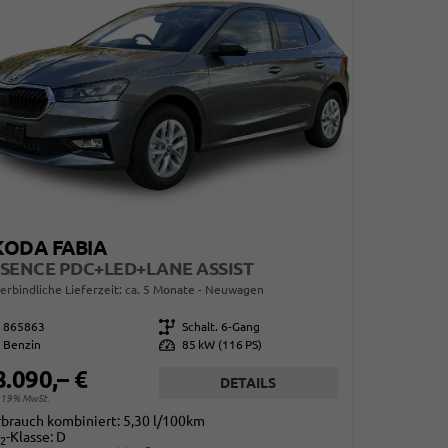
KODA FABIA
SENCE PDC+LED+LANE ASSIST
erbindliche Lieferzeit: ca. 5 Monate
Neuwagen
865863
Getriebe
Schalt. 6-Gang
Benzin
Leistung
85 kW (116 PS)
8.090,– €
DETAILS
. 19% MwSt.
rbrauch kombiniert:
5,30 l/100km
-Klasse:
D
2