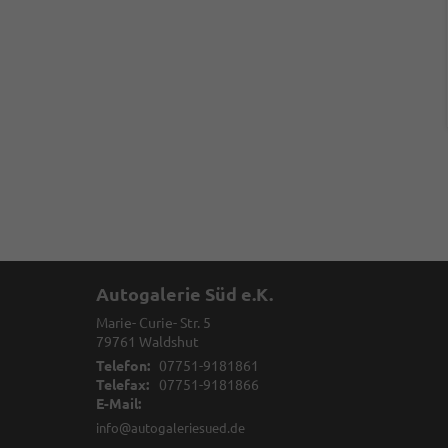
Autogalerie Süd e.K.
Marie- Curie- Str. 5
79761
Waldshut
Telefon:
07751-9181861
Telefax:
07751-9181866
E-Mail:
info@autogaleriesued.de