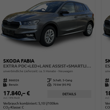
SKODA FABIA
S
EXTRA PDC+LED+LANE ASSIST+SMARTLINK
ES
unverbindliche Lieferzeit: ca. 5 Monate
Neuwagen
unv
Fahrzeugnr.
866026
Getriebe
Schalt. 5-Gang
Fahrzeugnr.
Kraftstoff
Benzin
Leistung
70 kW (95 PS)
Kraftstoff
17.840,– €
1
DETAILS
incl. 19% MwSt.
incl
Verbrauch kombiniert:
5,10 l/100km
Ve
CO
-Klasse:
C
CO
2