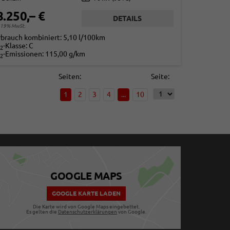
8.250,– €
DETAILS
. 19% MwSt.
rbrauch kombiniert:
5,10 l/100km
-Klasse:
C
2
-Emissionen:
115,00 g/km
2
Seiten:
Seite:
1
2
3
4
...
10
GOOGLE MAPS
GOOGLE KARTE LADEN
Die Karte wird von Google Maps eingebettet.
Es gelten die
Datenschutzerklärungen
von Google.