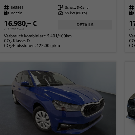
Fahrzeugnr.
865861
Getriebe
Schalt. 5-Gang
Fahrzeugnr.
Kraftstoff
Benzin
Leistung
59 kW (80 PS)
Kraftstoff
16.980,– €
1
DETAILS
incl. 19% MwSt.
incl
Verbrauch kombiniert:
5,40 l/100km
Ve
CO
-Klasse:
D
CO
2
CO
-Emissionen:
122,00 g/km
CO
2