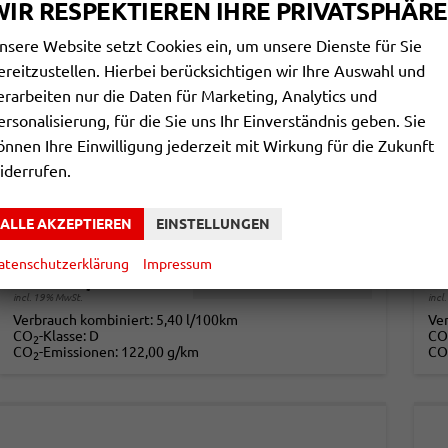
WIR RESPEKTIEREN IHRE PRIVATSPHÄRE
nsere Website setzt Cookies ein, um unsere Dienste für Sie
ereitzustellen. Hierbei berücksichtigen wir Ihre Auswahl und
erarbeiten nur die Daten für Marketing, Analytics und
ersonalisierung, für die Sie uns Ihr Einverständnis geben. Sie
SKODA FABIA
S
önnen Ihre Einwilligung jederzeit mit Wirkung für die Zukunft
SELECTION PDC+LED+SMART LINK+LANE ASSIST
ES
iderrufen.
unverbindliche Lieferzeit: ca. 5 Monate
Neuwagen
unv
ALLE AKZEPTIEREN
EINSTELLUNGEN
Fahrzeugnr.
865864
Getriebe
Schalt. 5-Gang
Fahrzeugnr.
Kraftstoff
Benzin
Leistung
59 kW (80 PS)
Kraftstoff
atenschutzerklärung
Impressum
17.590,– €
1
DETAILS
incl. 19% MwSt.
incl
Verbrauch kombiniert:
5,40 l/100km
Ve
CO
-Klasse:
D
CO
2
CO
-Emissionen:
122,00 g/km
CO
2