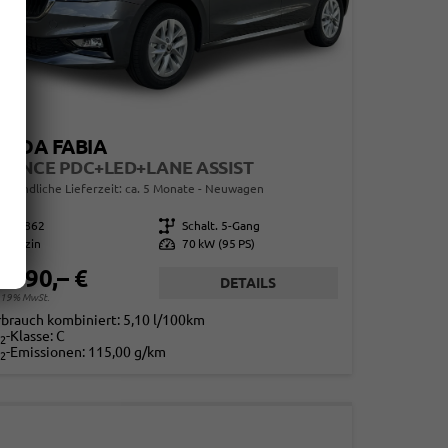
KODA FABIA
SENCE PDC+LED+LANE ASSIST
erbindliche Lieferzeit: ca. 5 Monate
Neuwagen
865862
Getriebe
Schalt. 5-Gang
Benzin
Leistung
70 kW (95 PS)
7.690,– €
DETAILS
. 19% MwSt.
rbrauch kombiniert:
5,10 l/100km
-Klasse:
C
2
-Emissionen:
115,00 g/km
2