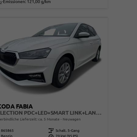
-Emissionen:
121,00 g/km
2
KODA FABIA
SELECTION PDC+LED+SMART LINK+LANE ASSIST
erbindliche Lieferzeit: ca. 5 Monate
Neuwagen
865865
Getriebe
Schalt. 5-Gang
Benzin
Leistung
70 kW (95 PS)