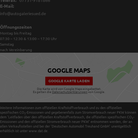
Telefax:
07751-9181866
E-Mail:
info@autogaleriesued.de
Öffnungszeiten
Montag bis Freitag
07:30 – 12:30 & 13:00 – 17:30
Uhr
Samstag
nach Vereinbarung
GOOGLE MAPS
GOOGLE KARTE LADEN
Die Karte wird von Google Maps eingebettet.
Es gelten die
Datenschutzerklärungen
von Google.
Weitere Informationen zum offiziellen Kraftstoffverbrauch und zu den offiziellen
spezifischen CO
-Emissionen und gegebenenfalls zum Stromverbrauch neuer PKW können
2
dem 'Leitfaden über den offiziellen Kraftstoffverbrauch, die offiziellen spezifischen CO
-
2
Emissionen und den offiziellen Stromverbrauch neuer PKW' entnommen werden, der an
allen Verkaufsstellen und bei der 'Deutschen Automobil Treuhand GmbH' unentgeltlich
erhältlich ist unter www.dat.de.