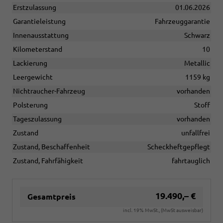
Erstzulassung
01.06.2026
Garantieleistung
Fahrzeuggarantie
Innenausstattung
Schwarz
Kilometerstand
10
Lackierung
Metallic
Leergewicht
1159 kg
Nichtraucher-Fahrzeug
vorhanden
Polsterung
Stoff
Tageszulassung
vorhanden
Zustand
unfallfrei
Zustand, Beschaffenheit
Scheckheftgepflegt
Zustand, Fahrfähigkeit
fahrtauglich
19.490,– €
Gesamtpreis
incl. 19% MwSt., (MwSt ausweisbar)