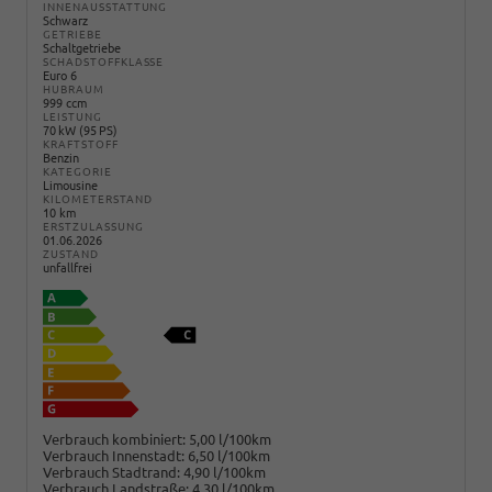
INNENAUSSTATTUNG
Schwarz
GETRIEBE
Schaltgetriebe
SCHADSTOFFKLASSE
Euro 6
HUBRAUM
999 ccm
LEISTUNG
70 kW (95 PS)
KRAFTSTOFF
Benzin
KATEGORIE
Limousine
KILOMETERSTAND
10 km
ERSTZULASSUNG
01.06.2026
ZUSTAND
unfallfrei
Verbrauch kombiniert:
5,00 l/100km
Verbrauch Innenstadt:
6,50 l/100km
Verbrauch Stadtrand:
4,90 l/100km
Verbrauch Landstraße:
4,30 l/100km