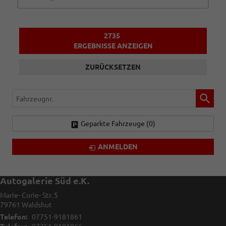
2735
ERGEBNISSE ANZEIGEN
ZURÜCKSETZEN
Fahrzeugnr.
Geparkte Fahrzeuge (
0
)
ANMELDEN
Autogalerie Süd e.K.
Marie- Curie- Str. 5
79761
Waldshut
Telefon:
07751-9181861