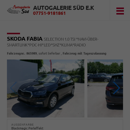
AUTOGALERIE SÜD E.K
07751-9181861
SKODA FABIA
SELECTION 1.0 TSI *NAVI-ÜBER-
SMARTLINK*PDC-HI*LED*SHZ*KLIMA*RADIO
Fahrzeugnr.
:
865989
,
sofort lieferbar
,
Fahrzeug mit Tageszulassung
AUSSENFARBE
Blackmagic Perleffekt