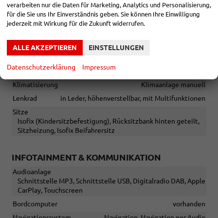
verarbeiten nur die Daten für Marketing, Analytics und Personalisierung,
Sonstiges
für die Sie uns Ihr Einverständnis geben. Sie können Ihre Einwilligung
Irrtümer vorbehalten
jederzeit mit Wirkung für die Zukunft widerrufen.
INNEN
ALLE AKZEPTIEREN
EINSTELLUNGEN
Fensterheber
elektrisch
Datenschutzerklärung
Impressum
Gepäckraumabtrennung
vorhanden
Klimatisierung
Klimaanlage manuell
Lenkrad
in Leder, höhenverstellbar, mit Multifunktionen
Sitze
Isofix (Kindersitzbefestigung), Rücksitzbank hinten geteilt,
Sitzheizung, Isofix Beifahrersitz
INFOTAINMENT & KOMMUNIKATION
Audioanlage
Schnittstelle MP3, Schnittstelle USB, Digitalradio DAB, Apple
CarPlay, Touchscreen
Bordcomputer
vorhanden
Navigationssystem
Navigation, Navigation per Audio