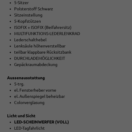
5-Sitzer
Polsterstoff Schwarz
Sitzeinstellung
5-Kopfstützen
ISOFIX + ISOFIX (Beifahrersitz)
MULTIFUNKTIONS-LEDERLENKRAD
Lederschalthebel
Lenksäule höhenverstellbar
teilbar klappbare Rücksitzbank
DURCHLADEMÖGLICHKEIT
Gepäckraumabdeckung
Aussenausstattung
5-trg.
el. Fensterheber vorne
el. Außenspiegel beheizbar
Colorverglasung
Licht und Sicht
LED-SCHEINWERFER (VOLL)
LED-Tagfahrlicht