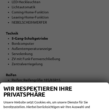
LED-Heckleuchten
Lichtautomatik
Coming-Home-Funktion
Leaving-Home-Funktion
NEBELSCHEINWERFER
Technik
5-Gang-Schaltgetriebe
Bordcomputer
Außentemperaturanzeige
Servolenkung
ZV mit Funk-Fernverschließung
Zentralverriegelung
Reifen
Reifen: Reifengröße 185/65R15
WIR RESPEKTIEREN IHRE
Umwelt
PRIVATSPHÄRE
Abgaskonzept EU6EB
START-STOPP-Automatik
Unsere Website setzt Cookies ein, um unsere Dienste für Sie
bereitzustellen. Hierbei berücksichtigen wir Ihre Auswahl und