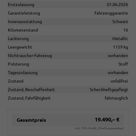
Erstzulassung
01.06.2026
Garantieleistung
Fahrzeuggarantie
Innenausstattung
Schwarz
Kilometerstand
10
Lackierung
Metallic
Leergewicht
1159 kg
Nichtraucher-Fahrzeug
vorhanden
Polsterung
Stoff
Tageszulassung
vorhanden
Zustand
unfallfrei
Zustand, Beschaffenheit
Scheckheftgepflegt
Zustand, Fahrfähigkeit
fahrtauglich
19.490,– €
Gesamtpreis
incl. 19% MwSt., (MwSt ausweisbar)