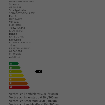
INNENAUSSTATTUNG
Schwarz
GETRIEBE
Schaltgetriebe
SCHADSTOFFKLASSE
Euro 6
HUBRAUM
999 ccm
LEISTUNG
70 kW (95 PS)
KRAFTSTOFF
Benzin
KATEGORIE
Limousine
KILOMETERSTAND
10 km
ERSTZULASSUNG
01.06.2026
ZUSTAND
unfallfrei
Verbrauch kombiniert:
5,00 l/100km
Verbrauch Innenstadt:
6,50 l/100km
Verbrauch Stadtrand:
4,90 l/100km
Verbrauch Landstraße:
4,30 l/100km