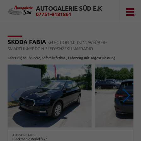
AUTOGALERIE SÜD E.K
07751-9181861
SKODA FABIA
SELECTION 1.0 TSI *NAVI-ÜBER-
SMARTLINK*PDC-HI*LED*SHZ*KLIMA*RADIO
Fahrzeugnr.
:
865992
,
sofort lieferbar
,
Fahrzeug mit Tageszulassung
AUSSENFARBE
Blackmagic Perleffekt