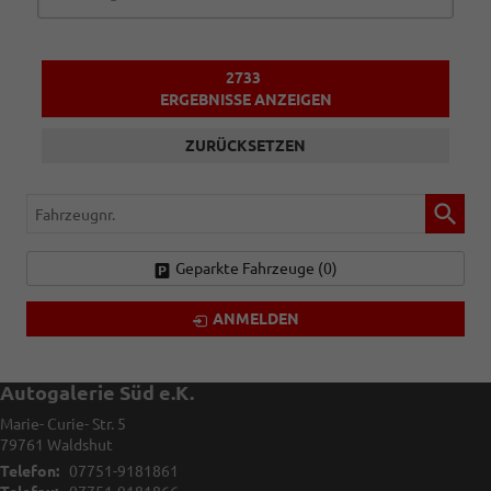
2733
ERGEBNISSE ANZEIGEN
ZURÜCKSETZEN
Fahrzeugnr.
Geparkte Fahrzeuge (
0
)
ANMELDEN
Autogalerie Süd e.K.
Marie- Curie- Str. 5
79761
Waldshut
Telefon:
07751-9181861