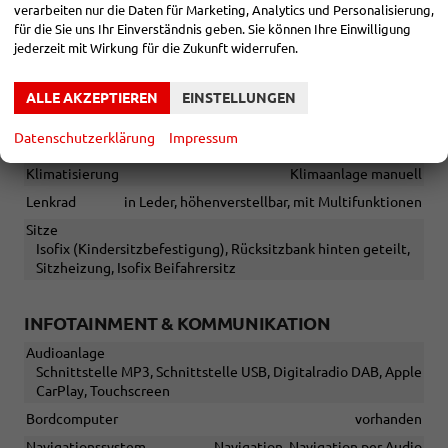
verarbeiten nur die Daten für Marketing, Analytics und Personalisierung,
Sonstiges
für die Sie uns Ihr Einverständnis geben. Sie können Ihre Einwilligung
Irrtümer vorbehalten
jederzeit mit Wirkung für die Zukunft widerrufen.
INNEN
ALLE AKZEPTIEREN
EINSTELLUNGEN
Fensterheber
elektrisch
Datenschutzerklärung
Impressum
Gepäckraumabtrennung
vorhanden
Klimatisierung
Klimaanlage manuell
Lenkrad
in Leder, höhenverstellbar, mit Multifunktionen
Sitze
Isofix (Kindersitzbefestigung), Rücksitzbank hinten geteilt,
Sitzheizung, Isofix Beifahrersitz
INFOTAINMENT & KOMMUNIKATION
Audioanlage
Schnittstelle MP3, Schnittstelle USB, Digitalradio DAB, Apple
CarPlay, Touchscreen
Bordcomputer
vorhanden
Navigationssystem
Navigation, Navigation per Audio