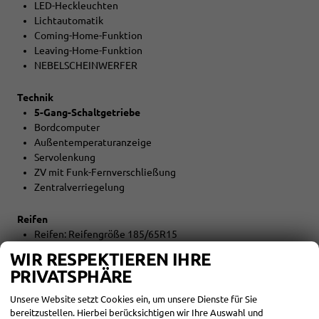
LED-Heckleuchten
Lichtautomatik
Coming-Home-Funktion
Leaving-Home-Funktion
NEBELSCHEINWERFER
Technik
5-Gang-Schaltgetriebe
Bordcomputer
Außentemperaturanzeige
Servolenkung
ZV mit Funk-Fernverschließung
Zentralverriegelung
Reifen
Reifen: Reifengröße 185/65R15
WIR RESPEKTIEREN IHRE
Umwelt
PRIVATSPHÄRE
Abgaskonzept EU6EB
START-STOPP-Automatik
Unsere Website setzt Cookies ein, um unsere Dienste für Sie
bereitzustellen. Hierbei berücksichtigen wir Ihre Auswahl und