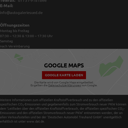
Telefax:
07751-9181866
E-Mail:
info@autogaleriesued.de
Öffnungszeiten
Montag bis Freitag
07:30 – 12:30 & 13:00 – 17:30
Uhr
Samstag
nach Vereinbarung
GOOGLE MAPS
GOOGLE KARTE LADEN
Die Karte wird von Google Maps eingebettet.
Es gelten die
Datenschutzerklärungen
von Google.
Weitere Informationen zum offiziellen Kraftstoffverbrauch und zu den offiziellen
spezifischen CO
-Emissionen und gegebenenfalls zum Stromverbrauch neuer PKW können
2
dem 'Leitfaden über den offiziellen Kraftstoffverbrauch, die offiziellen spezifischen CO
-
2
Emissionen und den offiziellen Stromverbrauch neuer PKW' entnommen werden, der an
allen Verkaufsstellen und bei der 'Deutschen Automobil Treuhand GmbH' unentgeltlich
erhältlich ist unter www.dat.de.