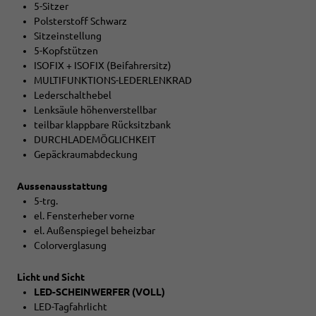
5-Sitzer
Polsterstoff Schwarz
Sitzeinstellung
5-Kopfstützen
ISOFIX + ISOFIX (Beifahrersitz)
MULTIFUNKTIONS-LEDERLENKRAD
Lederschalthebel
Lenksäule höhenverstellbar
teilbar klappbare Rücksitzbank
DURCHLADEMÖGLICHKEIT
Gepäckraumabdeckung
Aussenausstattung
5-trg.
el. Fensterheber vorne
el. Außenspiegel beheizbar
Colorverglasung
Licht und Sicht
LED-SCHEINWERFER (VOLL)
LED-Tagfahrlicht