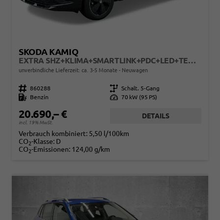
SKODA KAMIQ
EXTRA SHZ+KLIMA+SMARTLINK+PDC+LED+TEMPOMAT
unverbindliche Lieferzeit: ca. 3-5 Monate
Neuwagen
Fahrzeugnr.
860288
Getriebe
Schalt. 5-Gang
Kraftstoff
Benzin
Leistung
70 kW (95 PS)
20.690,– €
DETAILS
incl. 19% MwSt.
Verbrauch kombiniert:
5,50 l/100km
CO
-Klasse:
D
2
CO
-Emissionen:
124,00 g/km
2