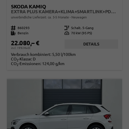
SKODA KAMIQ
EXTRA PLUS KAMERA+KLIMA+SMARTLINK+PDC+LED+TEMPOMAT
unverbindliche Lieferzeit: ca. 3-5 Monate
Neuwagen
Fahrzeugnr.
860293
Getriebe
Schalt. 5-Gang
Kraftstoff
Benzin
Leistung
70 kW (95 PS)
22.080,– €
DETAILS
incl. 19% MwSt.
Verbrauch kombiniert:
5,50 l/100km
CO
-Klasse:
D
2
CO
-Emissionen:
124,00 g/km
2