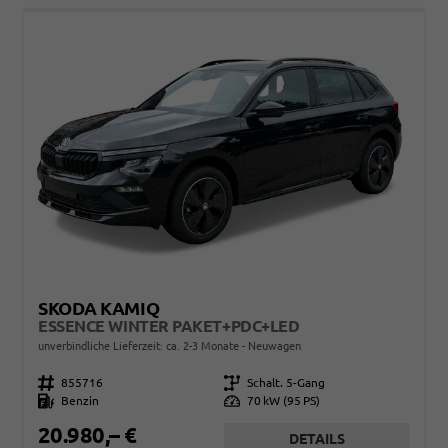
SKODA KAMIQ
ESSENCE WINTER PAKET+PDC+LED
unverbindliche Lieferzeit: ca. 2-3 Monate
Neuwagen
Fahrzeugnr.
855716
Getriebe
Schalt. 5-Gang
Kraftstoff
Benzin
Leistung
70 kW (95 PS)
20.980,– €
DETAILS