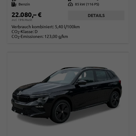
Kraftstoff
Benzin
Leistung
85 kW (116 PS)
22.080,– €
DETAILS
incl. 19% MwSt.
Verbrauch kombiniert:
5,40 l/100km
CO
-Klasse:
D
2
CO
-Emissionen:
123,00 g/km
2