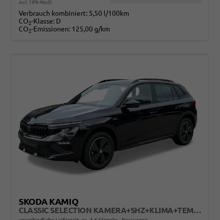
incl. 19% MwSt.
Verbrauch kombiniert:
5,50 l/100km
CO
-Klasse:
D
2
CO
-Emissionen:
125,00 g/km
2
SKODA KAMIQ
CLASSIC SELECTION KAMERA+SHZ+KLIMA+TEMPOMAT+LED+16" LM
unverbindliche Lieferzeit: ca. 3-6 Monate
Neuwagen