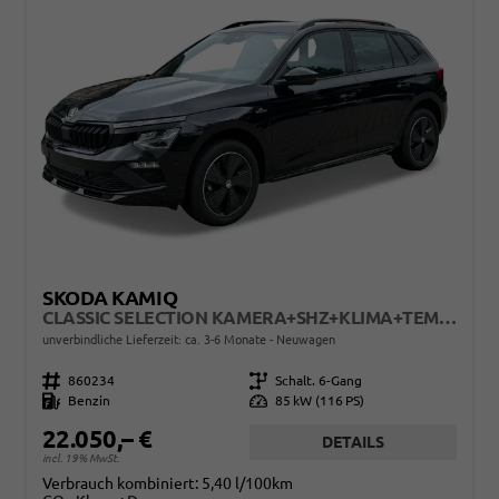
SKODA KAMIQ
CLASSIC SELECTION KAMERA+SHZ+KLIMA+TEMPOMAT+LED+16" LM
unverbindliche Lieferzeit: ca. 3-6 Monate
Neuwagen
Fahrzeugnr.
860234
Getriebe
Schalt. 6-Gang
Kraftstoff
Benzin
Leistung
85 kW (116 PS)
22.050,– €
DETAILS
incl. 19% MwSt.
Verbrauch kombiniert:
5,40 l/100km