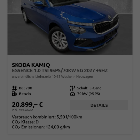
SKODA KAMIQ
ESSENCE 1.0 TSI 95PS/70KW 5G 2027 +SHZ
unverbindliche Lieferzeit: 10-12 Wochen
Neuwagen
Fahrzeugnr.
865798
Getriebe
Schalt. 5-Gang
Kraftstoff
Benzin
Leistung
70 kW (95 PS)
20.899,– €
DETAILS
incl. 19% MwSt.
Verbrauch kombiniert:
5,50 l/100km
CO
-Klasse:
D
2
CO
-Emissionen:
124,00 g/km
2