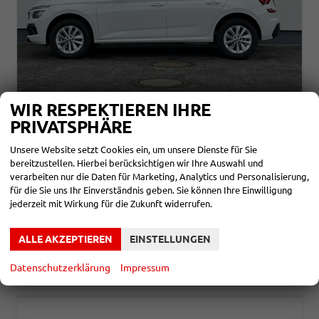
WIR RESPEKTIEREN IHRE
SKODA KAMIQ
PRIVATSPHÄRE
SELECTION 1,0 TSI 70KW
unverbindliche Lieferzeit:
4 Monate
Neuwagen
Unsere Website setzt Cookies ein, um unsere Dienste für Sie
bereitzustellen. Hierbei berücksichtigen wir Ihre Auswahl und
Fahrzeugnr.
859787
Getriebe
Schalt. 5-Gang
verarbeiten nur die Daten für Marketing, Analytics und Personalisierung,
Kraftstoff
Benzin
Leistung
70 kW (95 PS)
für die Sie uns Ihr Einverständnis geben. Sie können Ihre Einwilligung
jederzeit mit Wirkung für die Zukunft widerrufen.
21.580,– €
DETAILS
incl. 19% MwSt.
Verbrauch kombiniert:
5,40 l/100km
ALLE AKZEPTIEREN
EINSTELLUNGEN
CO
-Klasse:
D
2
CO
-Emissionen:
123,00 g/km
2
Datenschutzerklärung
Impressum