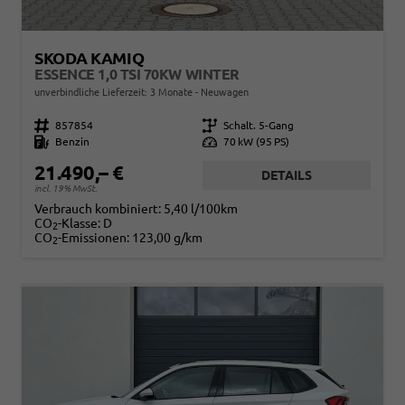
SKODA KAMIQ
ESSENCE 1,0 TSI 70KW WINTER
unverbindliche Lieferzeit:
3 Monate
Neuwagen
Fahrzeugnr.
857854
Getriebe
Schalt. 5-Gang
Kraftstoff
Benzin
Leistung
70 kW (95 PS)
21.490,– €
DETAILS
incl. 19% MwSt.
Verbrauch kombiniert:
5,40 l/100km
CO
-Klasse:
D
2
CO
-Emissionen:
123,00 g/km
2