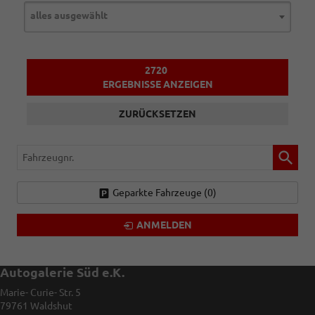
alles ausgewählt
2720
ERGEBNISSE ANZEIGEN
ZURÜCKSETZEN
Fahrzeugnr.
Geparkte Fahrzeuge (
0
)
ANMELDEN
Autogalerie Süd e.K.
Marie- Curie- Str. 5
79761
Waldshut