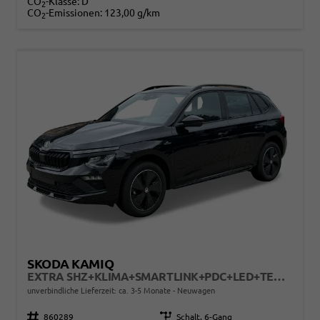
CO
-Klasse:
D
2
CO
-Emissionen:
123,00 g/km
2
SKODA KAMIQ
EXTRA SHZ+KLIMA+SMARTLINK+PDC+LED+TEMPOMAT
unverbindliche Lieferzeit: ca. 3-5 Monate
Neuwagen
Fahrzeugnr.
860289
Getriebe
Schalt. 6-Gang