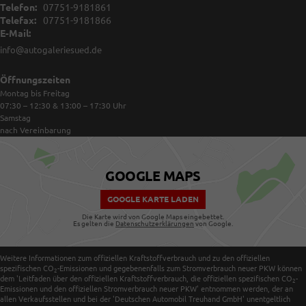
Telefon:
07751-9181861
Telefax:
07751-9181866
E-Mail:
info@autogaleriesued.de
Öffnungszeiten
Montag bis Freitag
07:30 – 12:30 & 13:00 – 17:30
Uhr
Samstag
nach Vereinbarung
GOOGLE MAPS
GOOGLE KARTE LADEN
Die Karte wird von Google Maps eingebettet.
Es gelten die
Datenschutzerklärungen
von Google.
Weitere Informationen zum offiziellen Kraftstoffverbrauch und zu den offiziellen
spezifischen CO
-Emissionen und gegebenenfalls zum Stromverbrauch neuer PKW können
2
dem 'Leitfaden über den offiziellen Kraftstoffverbrauch, die offiziellen spezifischen CO
-
2
Emissionen und den offiziellen Stromverbrauch neuer PKW' entnommen werden, der an
allen Verkaufsstellen und bei der 'Deutschen Automobil Treuhand GmbH' unentgeltlich