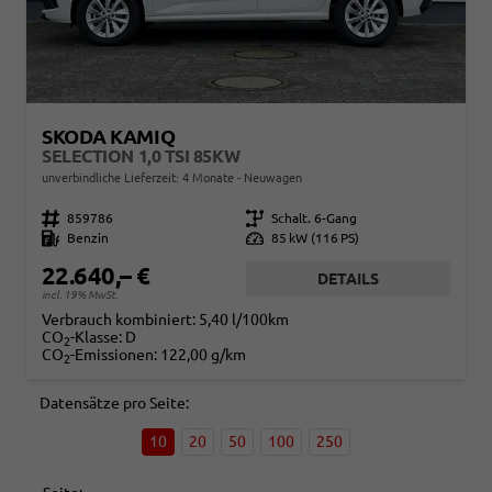
SKODA KAMIQ
SELECTION 1,0 TSI 85KW
unverbindliche Lieferzeit:
4 Monate
Neuwagen
Fahrzeugnr.
859786
Getriebe
Schalt. 6-Gang
Kraftstoff
Benzin
Leistung
85 kW (116 PS)
22.640,– €
DETAILS
incl. 19% MwSt.
Verbrauch kombiniert:
5,40 l/100km
CO
-Klasse:
D
2
CO
-Emissionen:
122,00 g/km
2
Datensätze pro Seite:
10
20
50
100
250