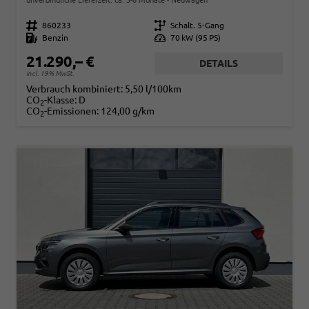
Fahrzeugnr.
860233
Getriebe
Schalt. 5-Gang
Kraftstoff
Benzin
Leistung
70 kW (95 PS)
21.290,– €
DETAILS
incl. 19% MwSt.
Verbrauch kombiniert:
5,50 l/100km
CO
-Klasse:
D
2
CO
-Emissionen:
124,00 g/km
2