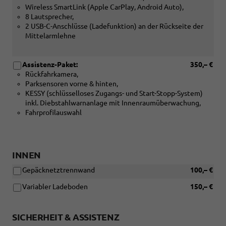
Wireless SmartLink (Apple CarPlay, Android Auto),
8 Lautsprecher,
2 USB-C-Anschlüsse (Ladefunktion) an der Rückseite der
Mittelarmlehne
Assistenz-Paket:
350,– €
Rückfahrkamera,
Parksensoren vorne & hinten,
KESSY (schlüsselloses Zugangs- und Start-Stopp-System)
inkl. Diebstahlwarnanlage mit Innenraumüberwachung,
Fahrprofilauswahl
INNEN
Gepäcknetztrennwand
100,– €
Variabler Ladeboden
150,– €
SICHERHEIT & ASSISTENZ