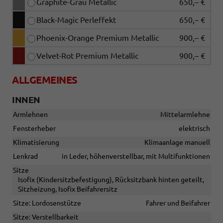
Graphite-Grau Metallic
650,– €
Black-Magic Perleffekt
650,– €
Phoenix-Orange Premium Metallic
900,– €
Velvet-Rot Premium Metallic
900,– €
ALLGEMEINES
INNEN
Armlehnen
Mittelarmlehne
Fensterheber
elektrisch
Klimatisierung
Klimaanlage manuell
Lenkrad
in Leder, höhenverstellbar, mit Multifunktionen
Sitze
Isofix (Kindersitzbefestigung), Rücksitzbank hinten geteilt,
Sitzheizung, Isofix Beifahrersitz
Sitze: Lordosenstütze
Fahrer und Beifahrer
Sitze: Verstellbarkeit