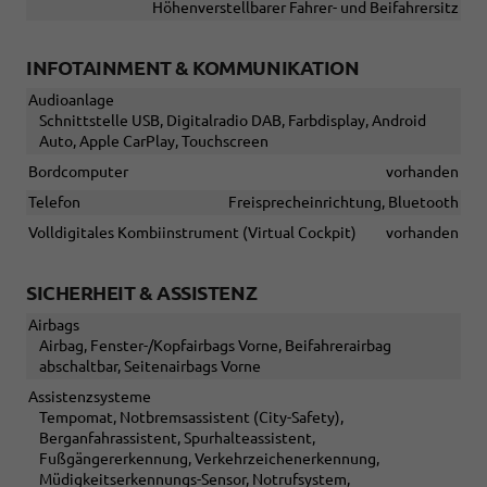
Höhenverstellbarer Fahrer- und Beifahrersitz
INFOTAINMENT & KOMMUNIKATION
Audioanlage
Schnittstelle USB, Digitalradio DAB, Farbdisplay, Android
Auto, Apple CarPlay, Touchscreen
Bordcomputer
vorhanden
Telefon
Freisprecheinrichtung, Bluetooth
Volldigitales Kombiinstrument (Virtual Cockpit)
vorhanden
SICHERHEIT & ASSISTENZ
Airbags
Airbag, Fenster-/Kopfairbags Vorne, Beifahrerairbag
abschaltbar, Seitenairbags Vorne
Assistenzsysteme
Tempomat, Notbremsassistent (City-Safety),
Berganfahrassistent, Spurhalteassistent,
Fußgängererkennung, Verkehrzeichenerkennung,
Müdigkeitserkennungs-Sensor, Notrufsystem,