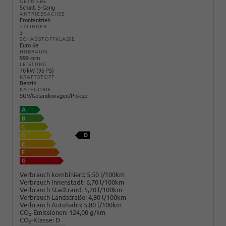
GETRIEBE
Schalt. 5-Gang
ANTRIEBSACHSE
Frontantrieb
ZYLINDER
3
SCHADSTOFFKLASSE
Euro 6e
HUBRAUM
999 ccm
LEISTUNG
70 kW (95 PS)
KRAFTSTOFF
Benzin
KATEGORIE
SUV/Geländewagen/Pickup
Verbrauch kombiniert:
5,50 l/100km
Verbrauch Innenstadt:
6,70 l/100km
Verbrauch Stadtrand:
5,20 l/100km
Verbrauch Landstraße:
4,80 l/100km
Verbrauch Autobahn:
5,80 l/100km
CO
-Emissionen:
124,00 g/km
2
CO
-Klasse:
D
2