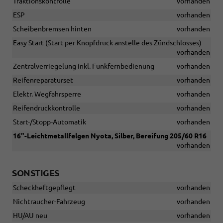
Traktionskontrolle
vorhanden
ESP
vorhanden
Scheibenbremsen hinten
vorhanden
Easy Start (Start per Knopfdruck anstelle des Zündschlosses)
vorhanden
Zentralverriegelung inkl. Funkfernbedienung
vorhanden
Reifenreparaturset
vorhanden
Elektr. Wegfahrsperre
vorhanden
Reifendruckkontrolle
vorhanden
Start-/Stopp-Automatik
vorhanden
16"-Leichtmetallfelgen Nyota, Silber, Bereifung 205/60 R16
vorhanden
SONSTIGES
Scheckheftgepflegt
vorhanden
Nichtraucher-Fahrzeug
vorhanden
HU/AU neu
vorhanden