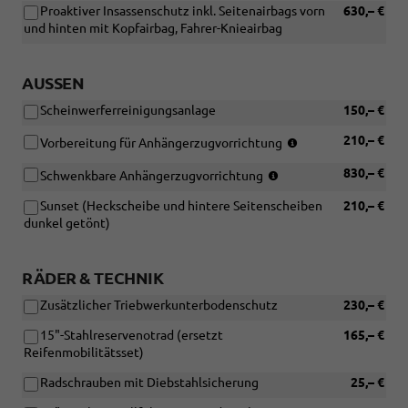
Proaktiver Insassenschutz inkl. Seitenairbags vorn
630,– €
und hinten mit Kopfairbag, Fahrer-Knieairbag
AUSSEN
Scheinwerferreinigungsanlage
150,– €
(Nicht
210,– €
Vorbereitung für Anhängerzugvorrichtung
in
(Nicht
830,– €
Verbindung
Schwenkbare Anhängerzugvorrichtung
in
mit:
Sunset (Heckscheibe und hintere Seitenscheiben
210,– €
Verbindung
[1M6]
dunkel getönt)
mit:
Schwenkbare
[1D7]
Anhängerzugvorri
Vorbereitung
RÄDER & TECHNIK
für
Anhängerzugvorricht
Zusätzlicher Triebwerkunterbodenschutz
230,– €
15"-Stahlreservenotrad (ersetzt
165,– €
Reifenmobilitätsset)
Radschrauben mit Diebstahlsicherung
25,– €