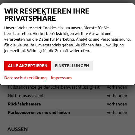
Verkehrszeichenerkennung
vorhanden
WIR RESPEKTIEREN IHRE
Müdigkeitserkennung
vorhanden
PRIVATSPHÄRE
Berganfahrassistent
vorhanden
Unsere Website setzt Cookies ein, um unsere Dienste für Sie
Tempomat inkl. Geschwindigkeitsbegrenzer
vorhanden
bereitzustellen. Hierbei berücksichtigen wir Ihre Auswahl und
6x Airbags - 2x Front-, 2x Seiten-, 2x Kopfairbag
vorhanden
verarbeiten nur die Daten für Marketing, Analytics und Personalisierung,
für die Sie uns Ihr Einverständnis geben. Sie können Ihre Einwilligung
Deaktivierung des Beifahrerairbags
vorhanden
jederzeit mit Wirkung für die Zukunft widerrufen.
Isofix-Vorbereitungen auf dem Beifahrersitz und den äußeren
Rücksitzen, inkl. Top-Tether-Verankerung
vorhanden
ALLE AKZEPTIEREN
EINSTELLUNGEN
Notrufsystem eCall+
vorhanden
Datenschutzerklärung
Impressum
Lichtsensor
vorhanden
Füllstandsanzeige der Scheibenwaschflüssigkeit
vorhanden
Notbremsassistent
vorhanden
Rückfahrkamera
vorhanden
Parksensoren vorne und hinten
vorhanden
AUSSEN