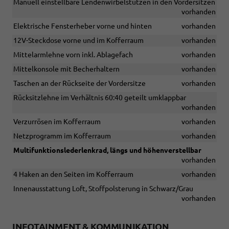
Manuell einstellbare Lendenwirbelstützen in den Vordersitzen
vorhanden
Elektrische Fensterheber vorne und hinten
vorhanden
12V-Steckdose vorne und im Kofferraum
vorhanden
Mittelarmlehne vorn inkl. Ablagefach
vorhanden
Mittelkonsole mit Becherhaltern
vorhanden
Taschen an der Rückseite der Vordersitze
vorhanden
Rücksitzlehne im Verhältnis 60:40 geteilt umklappbar
vorhanden
Verzurrösen im Kofferraum
vorhanden
Netzprogramm im Kofferraum
vorhanden
Multifunktionslederlenkrad, längs und höhenverstellbar
vorhanden
4 Haken an den Seiten im Kofferraum
vorhanden
Innenausstattung Loft, Stoffpolsterung in Schwarz/Grau
vorhanden
INFOTAINMENT & KOMMUNIKATION