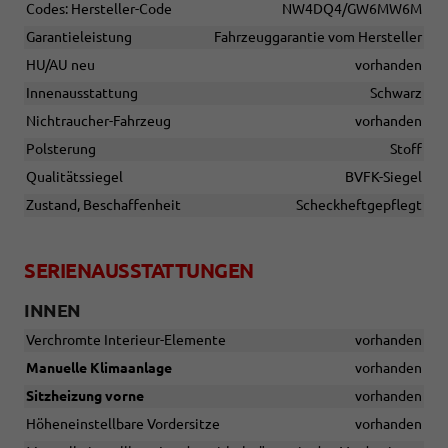
Codes: Hersteller-Code
NW4DQ4/GW6MW6M
Garantieleistung
Fahrzeuggarantie vom Hersteller
HU/AU neu
vorhanden
Innenausstattung
Schwarz
Nichtraucher-Fahrzeug
vorhanden
Polsterung
Stoff
Qualitätssiegel
BVFK-Siegel
Zustand, Beschaffenheit
Scheckheftgepflegt
SERIENAUSSTATTUNGEN
INNEN
Verchromte Interieur-Elemente
vorhanden
Manuelle Klimaanlage
vorhanden
Sitzheizung vorne
vorhanden
Höheneinstellbare Vordersitze
vorhanden