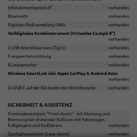
Infotainmentsystem 8"
vorhanden
Bluetooth
vorhanden
Digitaler Radioempfang DAB+
vorhanden
Volldigitales Kombiinstrument (Virtuelles Cockpit 8")
vorhanden
2 USB-Anschlüsse vorn (Typ-C)
vorhanden
Freisprecheinrichtung
vorhanden
8 Lautsprecher
vorhanden
Wireless SmartLink inkl. Apple CarPlay & Android Auto
vorhanden
2x USB-C auf der Rückseite der Mittelkonsole
vorhanden
SICHERHEIT & ASSISTENZ
Frontradarassistent "Front Assist" - mit Warnung und
Bremsung bei drohender Kollision mit Fahrzeugen,
Fußgängern und Radfahrern
vorhanden
Spurhalteassistent (Lane Assist)
vorhanden