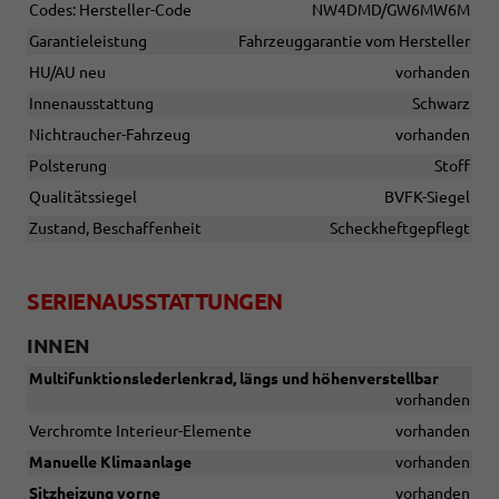
Codes: Hersteller-Code
NW4DMD/GW6MW6M
Garantieleistung
Fahrzeuggarantie vom Hersteller
HU/AU neu
vorhanden
Innenausstattung
Schwarz
Nichtraucher-Fahrzeug
vorhanden
Polsterung
Stoff
Qualitätssiegel
BVFK-Siegel
Zustand, Beschaffenheit
Scheckheftgepflegt
SERIENAUSSTATTUNGEN
INNEN
Multifunktionslederlenkrad, längs und höhenverstellbar
vorhanden
Verchromte Interieur-Elemente
vorhanden
Manuelle Klimaanlage
vorhanden
Sitzheizung vorne
vorhanden