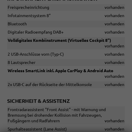
Freisprecheinrichtung
vorhanden
Infotainmentsystem 8"
vorhanden
Bluetooth
vorhanden
Digitaler Radioempfang DAB+
vorhanden
Volldigitales Kombiinstrument (Virtuelles Cockpit 8")
vorhanden
2 USB-Anschlüsse vorn (Typ-C)
vorhanden
8 Lautsprecher
vorhanden
Wireless SmartLink inkl. Apple CarPlay & Android Auto
vorhanden
2x USB-C auf der Rückseite der Mittelkonsole
vorhanden
SICHERHEIT & ASSISTENZ
Frontradarassistent "Front Assist" - mit Warnung und
Bremsung bei drohender Kollision mit Fahrzeugen,
Fußgängern und Radfahrern
vorhanden
Spurhalteassistent (Lane Assist)
vorhanden