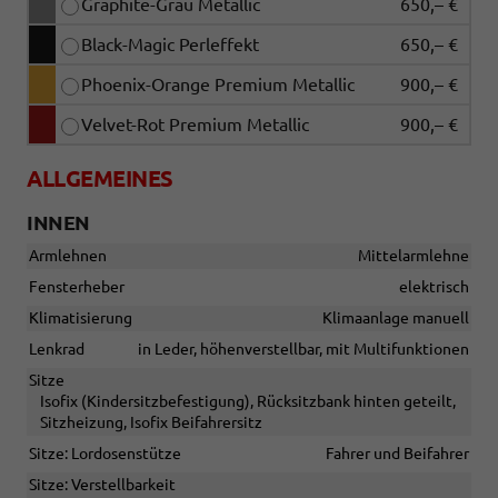
Graphite-Grau Metallic
650,– €
Black-Magic Perleffekt
650,– €
Phoenix-Orange Premium Metallic
900,– €
Velvet-Rot Premium Metallic
900,– €
ALLGEMEINES
INNEN
Armlehnen
Mittelarmlehne
Fensterheber
elektrisch
Klimatisierung
Klimaanlage manuell
Lenkrad
in Leder, höhenverstellbar, mit Multifunktionen
Sitze
Isofix (Kindersitzbefestigung), Rücksitzbank hinten geteilt,
Sitzheizung, Isofix Beifahrersitz
Sitze: Lordosenstütze
Fahrer und Beifahrer
Sitze: Verstellbarkeit