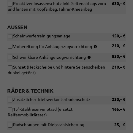
Proaktiver Insassenschutz inkl. Seitenairbags vorn
630,– €
und hinten mit Kopfairbag, Fahrer-Knieairbag
AUSSEN
Scheinwerferreinigungsanlage
150,– €
(Nicht
210,– €
Vorbereitung für Anhängerzugvorrichtung
in
(Nicht
830,– €
Verbindung
Schwenkbare Anhängerzugvorrichtung
in
mit:
Sunset (Heckscheibe und hintere Seitenscheiben
210,– €
Verbindung
[1M6]
dunkel getönt)
mit:
Schwenkbare
[1D7]
Anhängerzugvorri
Vorbereitung
RÄDER & TECHNIK
für
Anhängerzugvorricht
Zusätzlicher Triebwerkunterbodenschutz
230,– €
15"-Stahlreservenotrad (ersetzt
165,– €
Reifenmobilitätsset)
Radschrauben mit Diebstahlsicherung
25,– €