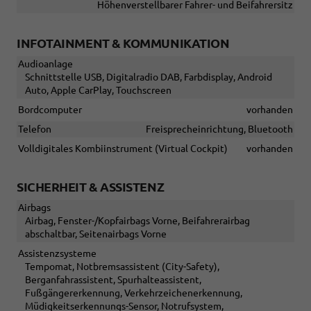
Höhenverstellbarer Fahrer- und Beifahrersitz
INFOTAINMENT & KOMMUNIKATION
Audioanlage
Schnittstelle USB, Digitalradio DAB, Farbdisplay, Android
Auto, Apple CarPlay, Touchscreen
Bordcomputer
vorhanden
Telefon
Freisprecheinrichtung, Bluetooth
Volldigitales Kombiinstrument (Virtual Cockpit)
vorhanden
SICHERHEIT & ASSISTENZ
Airbags
Airbag, Fenster-/Kopfairbags Vorne, Beifahrerairbag
abschaltbar, Seitenairbags Vorne
Assistenzsysteme
Tempomat, Notbremsassistent (City-Safety),
Berganfahrassistent, Spurhalteassistent,
Fußgängererkennung, Verkehrzeichenerkennung,
Müdigkeitserkennungs-Sensor, Notrufsystem,