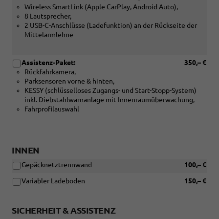
Wireless SmartLink (Apple CarPlay, Android Auto),
8 Lautsprecher,
2 USB-C-Anschlüsse (Ladefunktion) an der Rückseite der
Mittelarmlehne
Assistenz-Paket:
350,– €
Rückfahrkamera,
Parksensoren vorne & hinten,
KESSY (schlüsselloses Zugangs- und Start-Stopp-System)
inkl. Diebstahlwarnanlage mit Innenraumüberwachung,
Fahrprofilauswahl
INNEN
Gepäcknetztrennwand
100,– €
Variabler Ladeboden
150,– €
SICHERHEIT & ASSISTENZ