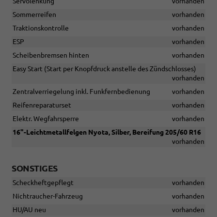
Servolenkung
vorhanden
Sommerreifen
vorhanden
Traktionskontrolle
vorhanden
ESP
vorhanden
Scheibenbremsen hinten
vorhanden
Easy Start (Start per Knopfdruck anstelle des Zündschlosses)
vorhanden
Zentralverriegelung inkl. Funkfernbedienung
vorhanden
Reifenreparaturset
vorhanden
Elektr. Wegfahrsperre
vorhanden
16"-Leichtmetallfelgen Nyota, Silber, Bereifung 205/60 R16
vorhanden
SONSTIGES
Scheckheftgepflegt
vorhanden
Nichtraucher-Fahrzeug
vorhanden
HU/AU neu
vorhanden