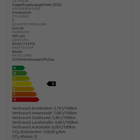
GETRIEBE
Doppelkupplungsgetriebe (DSG)
ANTRIEBSACHSE
Frontantrieb
ZYLINDER
3
SCHADSTOFFKLASSE
Euro 6e
HUBRAUM
999 ccm
LEISTUNG
85 kW (116 PS)
KRAFTSTOFF
Benzin
KATEGORIE
SUV/Geländewagen/Pickup
Verbrauch kombiniert:
5,70 l/100km
Verbrauch Innenstadt:
7,00 l/100km
Verbrauch Stadtrand:
5,40 l/100km
Verbrauch Landstraße:
4,90 l/100km
Verbrauch Autobahn:
6,00 l/100km
CO
-Emissionen:
128,00 g/km
2
CO
-Klasse:
D
2