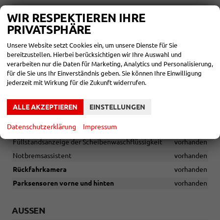
Verkehrszeichenerkennung
vorhanden
WIR RESPEKTIEREN IHRE
Müdigkeitserkennung
vorhanden
PRIVATSPHÄRE
Berganfahrassistent
vorhanden
Unsere Website setzt Cookies ein, um unsere Dienste für Sie
Tempomat inkl. Geschwindigkeitsbegrenzer
vorhanden
bereitzustellen. Hierbei berücksichtigen wir Ihre Auswahl und
6x Airbags - 2x Front-, 2x Seiten-, 2x Kopfairbag
vorhanden
verarbeiten nur die Daten für Marketing, Analytics und Personalisierung,
für die Sie uns Ihr Einverständnis geben. Sie können Ihre Einwilligung
Deaktivierung des Beifahrerairbags
vorhanden
jederzeit mit Wirkung für die Zukunft widerrufen.
Isofix-Vorbereitungen auf dem Beifahrersitz und den äußeren
Rücksitzen, inkl. Top-Tether-Verankerung
vorhanden
ALLE AKZEPTIEREN
EINSTELLUNGEN
Notrufsystem eCall+
vorhanden
Datenschutzerklärung
Impressum
Lichtsensor
vorhanden
Füllstandsanzeige der Scheibenwaschflüssigkeit
vorhanden
Notbremsassistent
vorhanden
Rückfahrkamera
vorhanden
Parksensoren vorne und hinten
vorhanden
AUSSEN