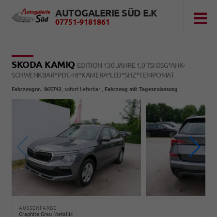
AUTOGALERIE SÜD E.K
07751-9181861
SKODA KAMIQ
EDITION 130 JAHRE 1,0 TSI DSG*AHK-
SCHWENKBAR*PDC-HI*KAMERA*LED*SHZ*TEMPOMAT
Fahrzeugnr.
:
865742
,
sofort lieferbar
,
Fahrzeug mit Tageszulassung
AUSSENFARBE
Graphite Grau Metallic