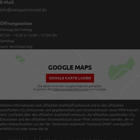
E-Mail:
info@autogaleriesued.de
Öffnungszeiten
Montag bis Freitag
07:30 – 12:30 & 13:00 – 17:30
Uhr
Samstag
nach Vereinbarung
GOOGLE MAPS
GOOGLE KARTE LADEN
Die Karte wird von Google Maps eingebettet.
Es gelten die
Datenschutzerklärungen
von Google.
Weitere Informationen zum offiziellen Kraftstoffverbrauch und zu den offiziellen
spezifischen CO
-Emissionen und gegebenenfalls zum Stromverbrauch neuer PKW können
2
dem 'Leitfaden über den offiziellen Kraftstoffverbrauch, die offiziellen spezifischen CO
-
2
Emissionen und den offiziellen Stromverbrauch neuer PKW' entnommen werden, der an
allen Verkaufsstellen und bei der 'Deutschen Automobil Treuhand GmbH' unentgeltlich
erhältlich ist unter www.dat.de.