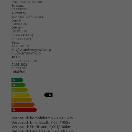
INNENAUSSTATTUNG
Schwarz
GETRIEBE
Automatik
SCHADSTOFFKLASSE
Euro 6
HUBRAUM
999 ccm
LEISTUNG
85 kW (116 PS)
KRAFTSTOFF
Benzin
KATEGORIE
SUV/Geländewagen/Pickup
KILOMETERSTAND
10 km
ERSTZULASSUNG
01.05.2026
ZUSTAND
unfallfrei
Verbrauch kombiniert:
6,20 l/100km
Verbrauch Innenstadt:
7,00 l/100km
Verbrauch Stadtrand:
5,00 l/100km
Verbrauch Landstraße:
5,90 l/100km