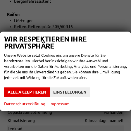
Berganfahrassistent
Reifen
LM-Felgen
Reifen: Reifengröße 205/60R16
WIR RESPEKTIEREN IHRE
Umwelt
PRIVATSPHÄRE
Abgaskonzept EU6e
START-STOPP-Automatik
Unsere Website setzt Cookies ein, um unsere Dienste für Sie
bereitzustellen. Hierbei berücksichtigen wir Ihre Auswahl und
Sonstiges
verarbeiten nur die Daten für Marketing, Analytics und Personalisierung,
Irrtümer vorbehalten
für die Sie uns Ihr Einverständnis geben. Sie können Ihre Einwilligung
jederzeit mit Wirkung für die Zukunft widerrufen.
INNEN
ALLE AKZEPTIEREN
EINSTELLUNGEN
Armlehnen
Mittelarmlehne
Datenschutzerklärung
Impressum
Fensterheber
elektrisch
Gepäckraumabtrennung
vorhanden
Klimatisierung
Klimaanlage manuell
Lenkrad