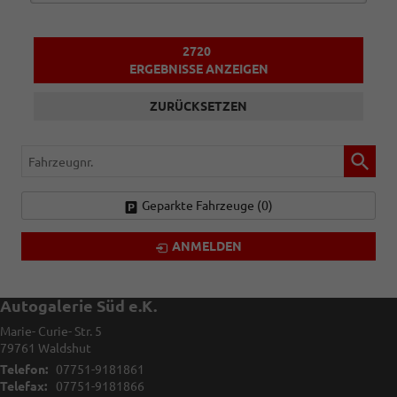
2720
ERGEBNISSE ANZEIGEN
ZURÜCKSETZEN
Fahrzeugnr.
Geparkte Fahrzeuge (
0
)
ANMELDEN
Autogalerie Süd e.K.
Marie- Curie- Str. 5
79761
Waldshut
Telefon:
07751-9181861
Telefax:
07751-9181866