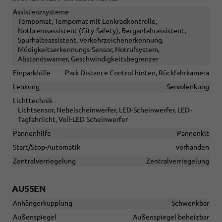
Assistenzsysteme
Tempomat, Tempomat mit Lenkradkontrolle,
Notbremsassistent (City-Safety), Berganfahrassistent,
Spurhalteassistent, Verkehrzeichenerkennung,
Müdigkeitserkennungs-Sensor, Notrufsystem,
Abstandswarner, Geschwindigkeitsbegrenzer
Einparkhilfe
Park Distance Control hinten, Rückfahrkamera
Lenkung
Servolenkung
Lichttechnik
Lichtsensor, Nebelscheinwerfer, LED-Scheinwerfer, LED-
Tagfahrlicht, Voll-LED Scheinwerfer
Pannenhilfe
Pannenkit
Start/Stop-Automatik
vorhanden
Zentralverriegelung
Zentralverriegelung
AUSSEN
Anhängerkupplung
Schwenkbar
Außenspiegel
Außenspiegel beheizbar