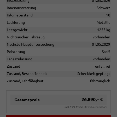
Erstzulassung
01.05.2026
Innenausstattung
Schwarz
Kilometerstand
10
Lackierung
Metallic
Leergewicht
1255 kg
Nichtraucher-Fahrzeug
vorhanden
Nächste Hauptuntersuchung
01.05.2029
Polsterung
Stoff
Tageszulassung
vorhanden
Zustand
unfallfrei
Zustand, Beschaffenheit
Scheckheftgepflegt
Zustand, Fahrfähigkeit
fahrtauglich
26.890,– €
Gesamtpreis
incl. 19% MwSt., (MwSt ausweisbar)