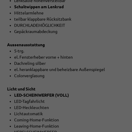
Lenksäule höhenverstellbar
Schaltwippen am Lenkrad
Mittelarmlehne
teilbar klappbare Rücksitzbank
DURCHLADEMÖGLICHKEIT
Gepäckraumabdeckung
Aussenausstattung
5-trg.
el. Fensterheber vorne + hinten
Dachreling silber
el. heranklappbare und beheizbare Außenspiegel
Colorverglasung
Licht und Sicht
LED-SCHEINWERFER (VOLL)
LED-Tagfahrlicht
LED-Heckleuchten
Lichtautomatik
Coming-Home-Funktion
Leaving-Home-Funktion