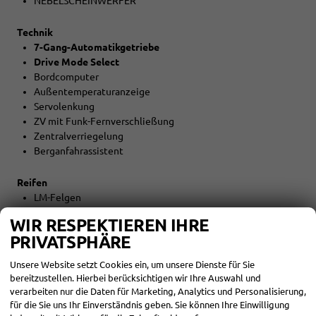
NEBELSCHEINWERFER
Technik
7-Gang-Automatikgetriebe
Drive Mode Select
Bordcomputer
Außentemperaturanzeige
Servolenkung
ZV mit Funk-Fernverschließung
Zentralverriegelung
Berganfahrassistent
Reifen
LM-Felgen
Reifen: Reifengröße 205/55R17
WIR RESPEKTIEREN IHRE
PRIVATSPHÄRE
Umwelt
Abgaskonzept EU6e
Unsere Website setzt Cookies ein, um unsere Dienste für Sie
START-STOPP-Automatik
bereitzustellen. Hierbei berücksichtigen wir Ihre Auswahl und
verarbeiten nur die Daten für Marketing, Analytics und Personalisierung,
für die Sie uns Ihr Einverständnis geben. Sie können Ihre Einwilligung
Sonstiges