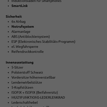
Induktionsladen für Smartphones
SmartLink
Sicherheit
6x Airbag
Notrufsystem
Alarmanlage
ABS (Antiblockiersystem)
ESP (Elektronisches Stabilitäts-Programm)
el. Wegfahrsperre
Reifendruckkontrolle
Innenausstattung
5-Sitzer
Polsterstoff Schwarz
Vordersitze höhenverstellbar
Lendenwirbelstütze
5-Kopfstützen
ISOFIX + ISOFIX (Beifahrersitz)
MULTIFUNKTIONS-LEDERLENKRAD
Lederschalthebel