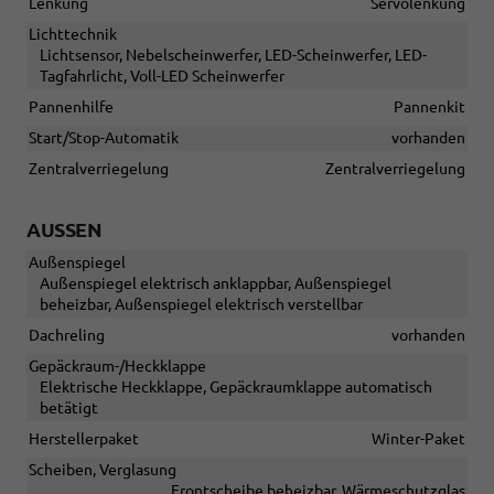
Lenkung
Servolenkung
Lichttechnik
Lichtsensor, Nebelscheinwerfer, LED-Scheinwerfer, LED-
Tagfahrlicht, Voll-LED Scheinwerfer
Pannenhilfe
Pannenkit
Start/Stop-Automatik
vorhanden
Zentralverriegelung
Zentralverriegelung
AUSSEN
Außenspiegel
Außenspiegel elektrisch anklappbar, Außenspiegel
beheizbar, Außenspiegel elektrisch verstellbar
Dachreling
vorhanden
Gepäckraum-/Heckklappe
Elektrische Heckklappe, Gepäckraumklappe automatisch
betätigt
Herstellerpaket
Winter-Paket
Scheiben, Verglasung
Frontscheibe beheizbar, Wärmeschutzglas