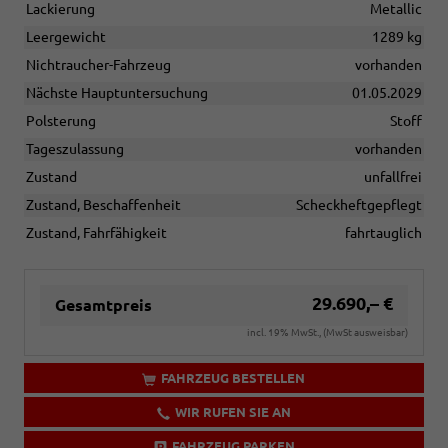
Lackierung
Metallic
Leergewicht
1289 kg
Nichtraucher-Fahrzeug
vorhanden
Nächste Hauptuntersuchung
01.05.2029
Polsterung
Stoff
Tageszulassung
vorhanden
Zustand
unfallfrei
Zustand, Beschaffenheit
Scheckheftgepflegt
Zustand, Fahrfähigkeit
fahrtauglich
29.690,– €
Gesamtpreis
incl. 19% MwSt., (MwSt ausweisbar)
FAHRZEUG BESTELLEN
WIR RUFEN SIE AN
FAHRZEUG PARKEN