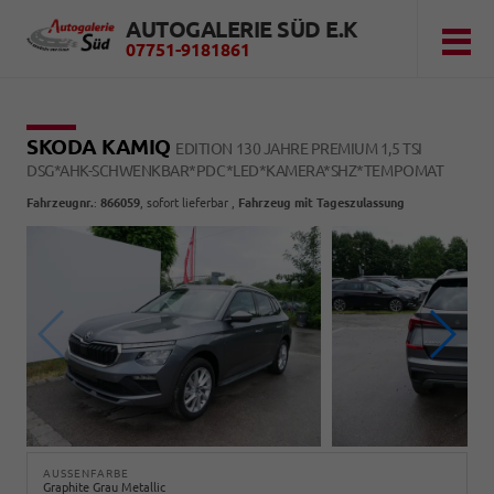
AUTOGALERIE SÜD E.K
07751-9181861
SKODA KAMIQ
EDITION 130 JAHRE PREMIUM 1,5 TSI
DSG*AHK-SCHWENKBAR*PDC*LED*KAMERA*SHZ*TEMPOMAT
Fahrzeugnr.
:
866059
,
sofort lieferbar
,
Fahrzeug mit Tageszulassung
AUSSENFARBE
Graphite Grau Metallic