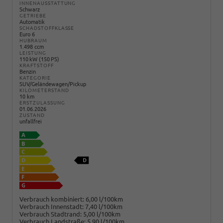
INNENAUSSTATTUNG
Schwarz
GETRIEBE
Automatik
SCHADSTOFFKLASSE
Euro 6
HUBRAUM
1.498 ccm
LEISTUNG
110 kW (150 PS)
KRAFTSTOFF
Benzin
KATEGORIE
SUV/Geländewagen/Pickup
KILOMETERSTAND
10 km
ERSTZULASSUNG
01.06.2026
ZUSTAND
unfallfrei
Verbrauch kombiniert:
6,00 l/100km
Verbrauch Innenstadt:
7,40 l/100km
Verbrauch Stadtrand:
5,00 l/100km
Verbrauch Landstraße:
5,90 l/100km