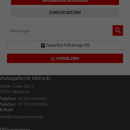
ERGEBNISSE ANZEIGEN
ZURÜCKSETZEN
Fahrzeugnr.
Geparkte Fahrzeuge (
0
)
ANMELDEN
Autogalerie Süd e.K.
Marie- Curie- Str. 5
79761
Waldshut
Telefon:
07751-9181861
Telefax:
07751-9181866
E-Mail:
info@autogaleriesued.de
Öffnungszeiten