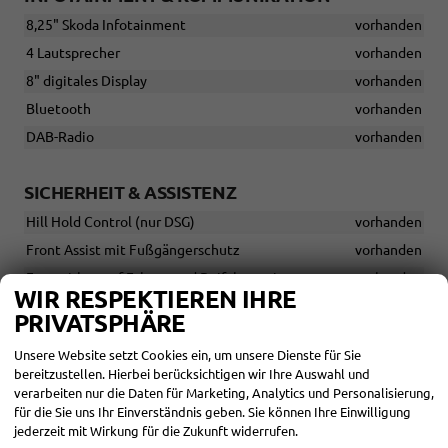
8,25" Skoda Infotainment
vorhanden
4 Lautsprecher
vorhanden
8" digitales Display
vorhanden
Bluetooth
vorhanden
DAB-Radio
vorhanden
SICHERHEIT & ASSISTENZ
Hill Hold Control (nur DSG)
vorhanden
Front Assist mit Fußgängerschutz
vorhanden
Frontairbag auf Fahrer- und Beifahrerseite
vorhanden
WIR RESPEKTIEREN IHRE
ISOFIX und Top-Tether auf dem Beifahrersitz vorne
vorhanden
PRIVATSPHÄRE
ISOFIX und Top-Tether auf den äußeren Rücksitzen
vorhanden
Unsere Website setzt Cookies ein, um unsere Dienste für Sie
bereitzustellen. Hierbei berücksichtigen wir Ihre Auswahl und
Kopfairbags vorne und hinten
vorhanden
verarbeiten nur die Daten für Marketing, Analytics und Personalisierung,
Lichtassistent mit Coming-Home/Leaving-Home-Funktion
für die Sie uns Ihr Einverständnis geben. Sie können Ihre Einwilligung
vorhanden
jederzeit mit Wirkung für die Zukunft widerrufen.