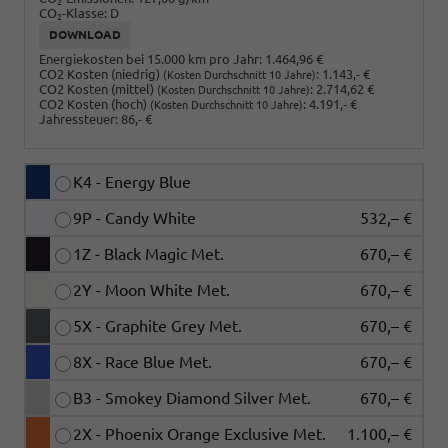
2
CO
-Klasse:
D
2
DOWNLOAD
Energiekosten bei 15.000 km pro Jahr:
1.464,96 €
CO2 Kosten (niedrig)
:
1.143,- €
(Kosten Durchschnitt 10 Jahre)
CO2 Kosten (mittel)
:
2.714,62 €
(Kosten Durchschnitt 10 Jahre)
CO2 Kosten (hoch)
:
4.191,- €
(Kosten Durchschnitt 10 Jahre)
Jahressteuer:
86,- €
K4 - Energy Blue
9P - Candy White
532,– €
1Z - Black Magic Met.
670,– €
2Y - Moon White Met.
670,– €
5X - Graphite Grey Met.
670,– €
8X - Race Blue Met.
670,– €
B3 - Smokey Diamond Silver Met.
670,– €
2X - Phoenix Orange Exclusive Met.
1.100,– €