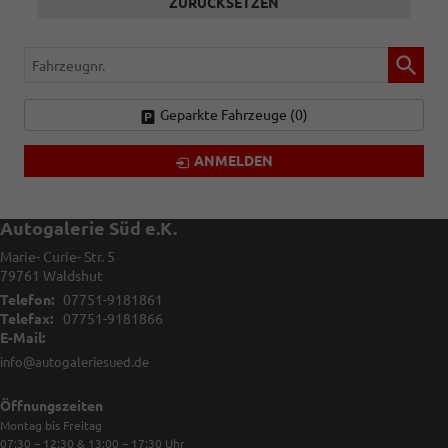
ZURÜCKSETZEN
Fahrzeugnr.
Geparkte Fahrzeuge (
0
)
ANMELDEN
Autogalerie Süd e.K.
Marie- Curie- Str. 5
79761
Waldshut
Telefon:
07751-9181861
Telefax:
07751-9181866
E-Mail:
info@autogaleriesued.de
Öffnungszeiten
Montag bis Freitag
07:30 – 12:30 & 13:00 – 17:30
Uhr