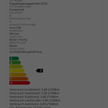
GETRIEBE
Doppelkupplungsgetriebe (DSG)
ANTRIEBSACHSE
Frontantrieb
ZYLINDER
3
PARTIKELFILTER
1
SCHADSTOFFKLASSE
Euro 6 EB
HUBRAUM
999 ccm
LEISTUNG
85 kW (116 PS)
KRAFTSTOFF
Benzin
KATEGORIE
SUV/Geländewagen/Pickup
Verbrauch kombiniert:
5,60 l/100km
Verbrauch Innenstadt:
7,00 l/100km
Verbrauch Stadtrand:
5,40 l/100km
Verbrauch Landstraße:
4,90 l/100km
Verbrauch Autobahn:
6,00 l/100km
CO
-Emissionen:
127,00 g/km