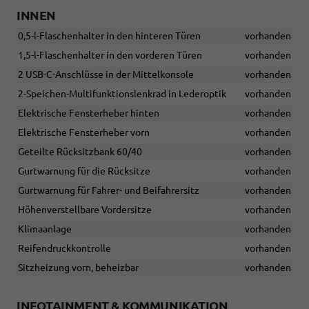
INNEN
0,5-l-Flaschenhalter in den hinteren Türen
vorhanden
1,5-l-Flaschenhalter in den vorderen Türen
vorhanden
2 USB-C-Anschlüsse in der Mittelkonsole
vorhanden
2-Speichen-Multifunktionslenkrad in Lederoptik
vorhanden
Elektrische Fensterheber hinten
vorhanden
Elektrische Fensterheber vorn
vorhanden
Geteilte Rücksitzbank 60/40
vorhanden
Gurtwarnung für die Rücksitze
vorhanden
Gurtwarnung für Fahrer- und Beifahrersitz
vorhanden
Höhenverstellbare Vordersitze
vorhanden
Klimaanlage
vorhanden
Reifendruckkontrolle
vorhanden
Sitzheizung vorn, beheizbar
vorhanden
INFOTAINMENT & KOMMUNIKATION