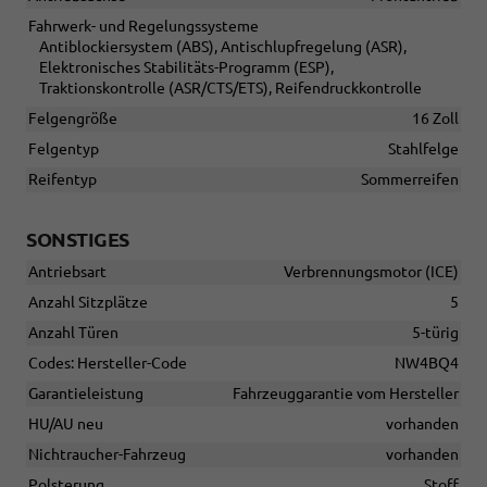
Fahrwerk- und Regelungssysteme
Antiblockiersystem (ABS), Antischlupfregelung (ASR),
Elektronisches Stabilitäts-Programm (ESP),
Traktionskontrolle (ASR/CTS/ETS), Reifendruckkontrolle
Felgengröße
16 Zoll
Felgentyp
Stahlfelge
Reifentyp
Sommerreifen
SONSTIGES
Antriebsart
Verbrennungsmotor (ICE)
Anzahl Sitzplätze
5
Anzahl Türen
5-türig
Codes: Hersteller-Code
NW4BQ4
Garantieleistung
Fahrzeuggarantie vom Hersteller
HU/AU neu
vorhanden
Nichtraucher-Fahrzeug
vorhanden
Polsterung
Stoff