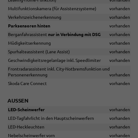
Leaving-Home-Funktion)
vorhanden
Multifunktionskamera (für Assistenzsysteme)
vorhanden
Verkehrszeichenerkennung
vorhanden
Parksensoren hinten
vorhanden
Berganfahrassistent
nur in Verbindung mit DSG
vorhanden
Müdigkeitserkennung
vorhanden
Spurhalteassistent (Lane Assist)
vorhanden
Geschwindigkeitsregelanlage inkl. Speedlimiter
vorhanden
Frontradarassistent inkl. City-Notbremsfunktion und
Personenerkennung
vorhanden
Skoda Care Connect
vorhanden
AUSSEN
LED-Scheinwerfer
vorhanden
LED-Tagfahrlicht in den Hauptscheinwerfern
vorhanden
LED-Heckleuchten
vorhanden
Nebelscheinwerfer vorn
vorhanden