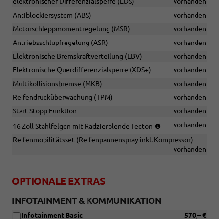
elektronischer Differenzialsperre (EDS)
vorhanden
Antiblockiersystem (ABS)
vorhanden
Motorschleppmomentregelung (MSR)
vorhanden
Antriebsschlupfregelung (ASR)
vorhanden
Elektronische Bremskraftverteilung (EBV)
vorhanden
Elektronische Querdifferenzialsperre (XDS+)
vorhanden
Multikollisionsbremse (MKB)
vorhanden
Reifendrucküberwachung (TPM)
vorhanden
Start-Stopp Funktion
vorhanden
(Bereifung
vorhanden
16 Zoll Stahlfelgen mit Radzierblende Tecton
205/60
Reifenmobilitätsset (Reifenpannenspray inkl. Kompressor)
R16)
vorhanden
OPTIONALE EXTRAS
INFOTAINMENT & KOMMUNIKATION
Infotainment Basic
570,– €