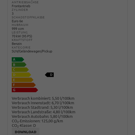
ANTRIEBSACHSE
Frontantrieb
ZYLINDER
3
SCHADSTOFFKLASSE
Euro 6e
HUBRAUM
999 ccm
LEISTUNG
70 kW (95 PS)
KRAFTSTOFF
Benzin
KATEGORIE
SUV/Geländewagen/Pickup
Verbrauch kombiniert:
5,50 l/100km
Verbrauch Innenstadt:
6,70 l/100km
Verbrauch Stadtrand:
5,30 l/100km
Verbrauch Landstraße:
4,80 l/100km
Verbrauch Autobahn:
5,80 l/100km
CO
-Emissionen:
125,00 g/km
2
CO
-Klasse:
D
2
DOWNLOAD