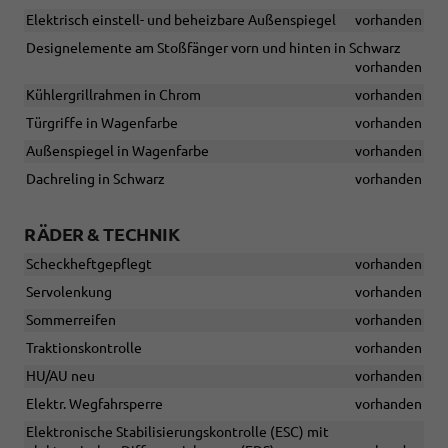
Elektrisch einstell- und beheizbare Außenspiegel
vorhanden
Designelemente am Stoßfänger vorn und hinten in Schwarz
vorhanden
Kühlergrillrahmen in Chrom
vorhanden
Türgriffe in Wagenfarbe
vorhanden
Außenspiegel in Wagenfarbe
vorhanden
Dachreling in Schwarz
vorhanden
RÄDER & TECHNIK
Scheckheftgepflegt
vorhanden
Servolenkung
vorhanden
Sommerreifen
vorhanden
Traktionskontrolle
vorhanden
HU/AU neu
vorhanden
Elektr. Wegfahrsperre
vorhanden
Elektronische Stabilisierungskontrolle (ESC) mit