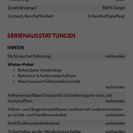
Qualitätssiegel
BVFK-Siegel
Zustand, Beschaffenheit
Scheckheftgepflegt
SERIENAUSSTATTUNGEN
INNEN
Nichtraucher-Fahrzeug
vorhanden
Winter-Paket
Beheizbare Vordersitze
Beheizte Scheibenwaschdüsen
Waschwasser-Füllstandskontrolle
vorhanden
Höheneinstellbare Dreipunkt-Sicherheitsgurte vorn, mit
Gurtstraffern
vorhanden
Höhen- und längeneinstellbares Lenkrad mit Lederelementen
an Schalt- und Handbremshebel
vorhanden
Multifunktionslederlenkrad
vorhanden
Tickethalter an der Windschutzscheibe
vorhanden