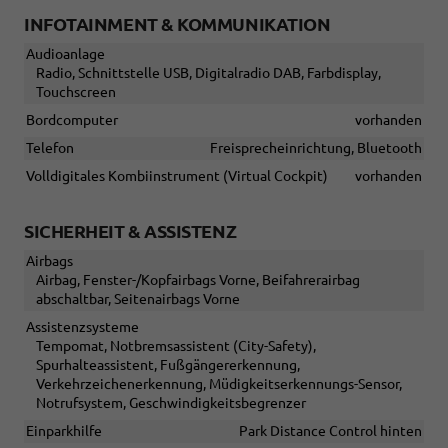
INFOTAINMENT & KOMMUNIKATION
Audioanlage
Radio, Schnittstelle USB, Digitalradio DAB, Farbdisplay,
Touchscreen
Bordcomputer
vorhanden
Telefon
Freisprecheinrichtung, Bluetooth
Volldigitales Kombiinstrument (Virtual Cockpit)
vorhanden
SICHERHEIT & ASSISTENZ
Airbags
Airbag, Fenster-/Kopfairbags Vorne, Beifahrerairbag
abschaltbar, Seitenairbags Vorne
Assistenzsysteme
Tempomat, Notbremsassistent (City-Safety),
Spurhalteassistent, Fußgängererkennung,
Verkehrzeichenerkennung, Müdigkeitserkennungs-Sensor,
Notrufsystem, Geschwindigkeitsbegrenzer
Einparkhilfe
Park Distance Control hinten