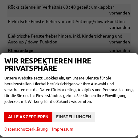
Rücksitzlehne im Verhältnis 60 : 40 geteilt umklappbar
vorhanden
Elektrische Fensterheber vorn mit Auto-up-/-down-Funktion
vorhanden
Elektrische Fensterheber hinten, inkl. Kindersicherung und
Auto-up-/-down-Funktion
vorhanden
Klimaanlage
vorhanden
WIR RESPEKTIEREN IHRE
Höheneinstellbare Vordersitze
vorhanden
PRIVATSPHÄRE
Armaturentafel in Schwarz
vorhanden
Dachhimmel in Grau
vorhanden
Unsere Website setzt Cookies ein, um unsere Dienste für Sie
bereitzustellen. Hierbei berücksichtigen wir Ihre Auswahl und
Design Selection Studio: Stoffbezüge Studio Schwarz/Grau,
verarbeiten nur die Daten für Marketing, Analytics und Personalisierung,
Dekor Grained-Black, Interieurleisten und
für die Sie uns Ihr Einverständnis geben. Sie können Ihre Einwilligung
Luftausströmerumrandung Schwarz glänzend
vorhanden
jederzeit mit Wirkung für die Zukunft widerrufen.
Fußmatten
vorhanden
ALLE AKZEPTIEREN
EINSTELLUNGEN
INFOTAINMENT & KOMMUNIKATION
Datenschutzerklärung
Impressum
2 USB-Anschlüsse vorn (Typ-C)
vorhanden