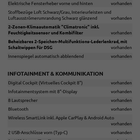
Elektrische Fensterheber vorne und hinten
vorhanden
Stoffbezüge Loft Schwarz/Grau, Interieurleisten und
Luftausströmerumrandung Schwarz glänzend
vorhanden
2-Zonen-Klimaautomatik "Climatronic" inkl.
Feuchtigkeitssensor und Kombifilter
vorhanden
Beheizbares 2-Speichen-Multifunktions-Lederlenkrad, mit
Schaltwippen für DSG
vorhanden
Innenspiegel automatisch abblendend
vorhanden
INFOTAINMENT & KOMMUNIKATION
Digital Cockpit (Virtuelles Cockpit 8")
vorhanden
Infotainmentsystem mit 8"-Display
vorhanden
8 Lautsprecher
vorhanden
Bluetooth
vorhanden
Wireless SmartLink inkl. Apple CarPlay & Android Auto
vorhanden
2 USB-Anschlüsse vorn (Typ-C)
vorhanden