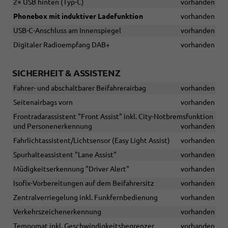
2× USB hinten (Typ-C)
vorhanden
Phonebox mit induktiver Ladefunktion
vorhanden
USB-C-Anschluss am Innenspiegel
vorhanden
Digitaler Radioempfang DAB+
vorhanden
SICHERHEIT & ASSISTENZ
Fahrer- und abschaltbarer Beifahrerairbag
vorhanden
Seitenairbags vorn
vorhanden
Frontradarassistent "Front Assist" inkl. City-Notbremsfunktion
und Personenerkennung
vorhanden
Fahrlichtassistent/Lichtsensor (Easy Light Assist)
vorhanden
Spurhalteassistent "Lane Assist"
vorhanden
Müdigkeitserkennung "Driver Alert"
vorhanden
Isofix-Vorbereitungen auf dem Beifahrersitz
vorhanden
Zentralverriegelung inkl. Funkfernbedienung
vorhanden
Verkehrszeichenerkennung
vorhanden
Tempomat inkl. Geschwindigkeitsbegrenzer
vorhanden