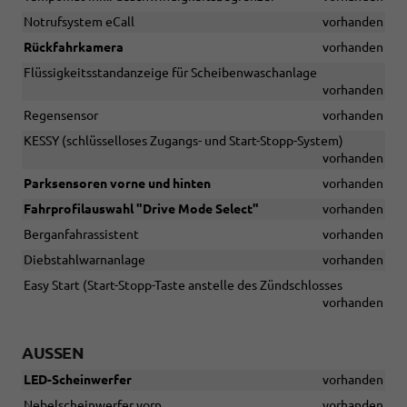
Notrufsystem eCall
vorhanden
Rückfahrkamera
vorhanden
Flüssigkeitsstandanzeige für Scheibenwaschanlage
vorhanden
Regensensor
vorhanden
KESSY (schlüsselloses Zugangs- und Start-Stopp-System)
vorhanden
Parksensoren vorne und hinten
vorhanden
Fahrprofilauswahl "Drive Mode Select"
vorhanden
Berganfahrassistent
vorhanden
Diebstahlwarnanlage
vorhanden
Easy Start (Start-Stopp-Taste anstelle des Zündschlosses
vorhanden
AUSSEN
LED-Scheinwerfer
vorhanden
Nebelscheinwerfer vorn
vorhanden