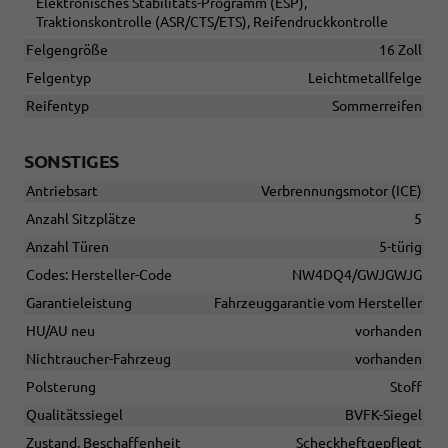
Elektronisches Stabilitäts-Programm (ESP),
Traktionskontrolle (ASR/CTS/ETS), Reifendruckkontrolle
Felgengröße
16 Zoll
Felgentyp
Leichtmetallfelge
Reifentyp
Sommerreifen
SONSTIGES
Antriebsart
Verbrennungsmotor (ICE)
Anzahl Sitzplätze
5
Anzahl Türen
5-türig
Codes: Hersteller-Code
NW4DQ4/GWJGWJG
Garantieleistung
Fahrzeuggarantie vom Hersteller
HU/AU neu
vorhanden
Nichtraucher-Fahrzeug
vorhanden
Polsterung
Stoff
Qualitätssiegel
BVFK-Siegel
Zustand, Beschaffenheit
Scheckheftgepflegt