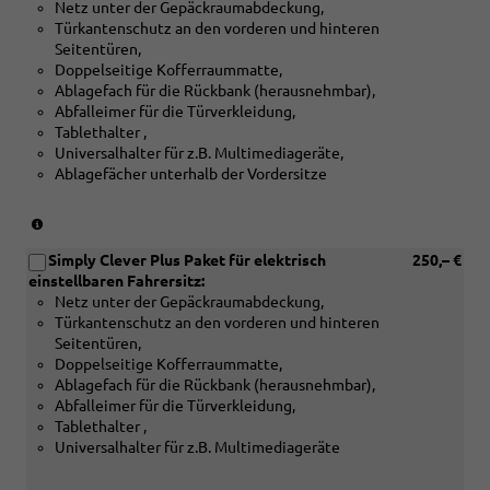
Verbindung
Netz unter der Gepäckraumabdeckung,
Türkantenschutz an den vorderen und hinteren
mit
Seitentüren,
[P08]
Doppelseitige Kofferraummatte,
16
Ablagefach für die Rückbank (herausnehmbar),
Zoll
Abfalleimer für die Türverkleidung,
Leichtmetallfelgen
Tablethalter ,
Montado
Universalhalter für z.B. Multimediageräte,
Aero
Ablagefächer unterhalb der Vordersitze
oder
[PJR]
(Nicht
17
in
Zoll
Simply Clever Plus Paket für elektrisch
250,– €
Verbindung
einstellbaren Fahrersitz:
Leichtmetallfelgen
mit:
Netz unter der Gepäckraumabdeckung,
[PWA]
Propus
Türkantenschutz an den vorderen und hinteren
Elektrisch
Aero)
Seitentüren,
einstellbarer
Doppelseitige Kofferraummatte,
Fahrersitz
Ablagefach für die Rückbank (herausnehmbar),
mit
Abfalleimer für die Türverkleidung,
elektrisch
Tablethalter ,
einstellbarer
Universalhalter für z.B. Multimediageräte
Lendenwirbelstütze)