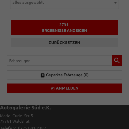
alles ausgewählt
2731
ERGEBNISSE ANZEIGEN
ZURÜCKSETZEN
Fahrzeugnr.
Geparkte Fahrzeuge (
0
)
ANMELDEN
Autogalerie Süd e.K.
Marie- Curie- Str. 5
79761
Waldshut
Telefon:
07751-9181861