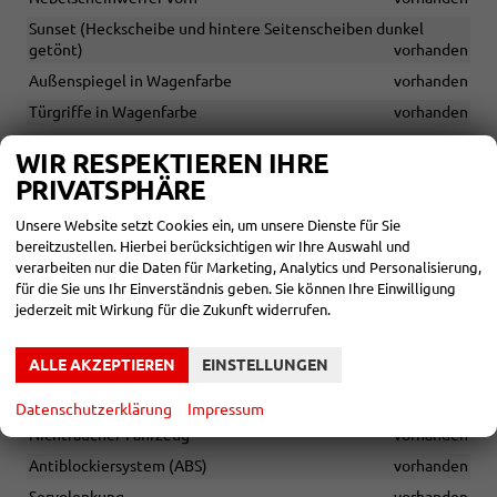
Sunset (Heckscheibe und hintere Seitenscheiben dunkel
getönt)
vorhanden
Außenspiegel in Wagenfarbe
vorhanden
Türgriffe in Wagenfarbe
vorhanden
Dachreling in Schwarz
vorhanden
WIR RESPEKTIEREN IHRE
Voll-LED-Rückleuchten mit dynamischen Blinkern
vorhanden
PRIVATSPHÄRE
Elektrisch einstell-, anklapp- und beheizbare Außenspiegel mit
Unsere Website setzt Cookies ein, um unsere Dienste für Sie
automatischer Abblendfunktion auf der Fahrerseite
bereitzustellen. Hierbei berücksichtigen wir Ihre Auswahl und
vorhanden
verarbeiten nur die Daten für Marketing, Analytics und Personalisierung,
Abbiegelicht im Nebelscheinwerfer
vorhanden
für die Sie uns Ihr Einverständnis geben. Sie können Ihre Einwilligung
LED-Tagfahrlicht
vorhanden
jederzeit mit Wirkung für die Zukunft widerrufen.
ALLE AKZEPTIEREN
EINSTELLUNGEN
RÄDER & TECHNIK
Scheckheftgepflegt
vorhanden
Datenschutzerklärung
Impressum
Nichtraucher-Fahrzeug
vorhanden
Antiblockiersystem (ABS)
vorhanden