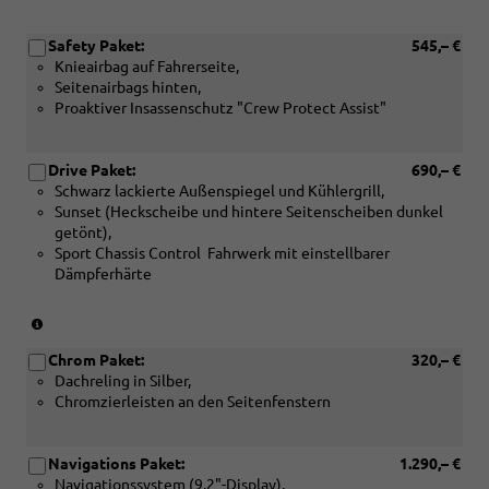
Safety Paket:
545,– €
Knieairbag auf Fahrerseite,
Seitenairbags hinten,
Proaktiver Insassenschutz "Crew Protect Assist"
Drive Paket:
690,– €
Schwarz lackierte Außenspiegel und Kühlergrill,
Sunset (Heckscheibe und hintere Seitenscheiben dunkel
getönt),
Sport Chassis Control  Fahrwerk mit einstellbarer
Dämpferhärte
(Nicht
in
Chrom Paket:
320,– €
Verbindung
Dachreling in Silber,
mit:
Chromzierleisten an den Seitenfenstern
[PYC/WJO]
Komfort
Premium
Navigations Paket:
1.290,– €
Paket)
Navigationssystem (9,2"-Display),
(nur