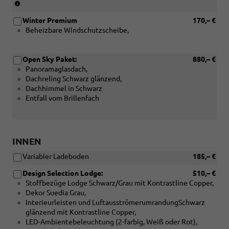
(Nur
in
Winter Premium
170,– €
Verbindung
Beheizbare Windschutzscheibe,
mit:
[PWA]
Elektrisch
Open Sky Paket:
880,– €
einstellbarer
Panoramaglasdach,
Fahrersitz
Dachreling Schwarz glänzend,
mit
Dachhimmel in Schwarz
elektrisch
Entfall vom Brillenfach
einstellbarer
Lendenwirbelstütze
oder
[WQ7]
Design
INNEN
Selection
Variabler Ladeboden
185,– €
Suite)
Design Selection Lodge:
510,– €
Stoffbezüge Lodge Schwarz/Grau mit Kontrastline Copper,
Dekor Suedia Grau,
Interieurleisten und LuftausströmerumrandungSchwarz
glänzend mit Kontrastline Copper,
LED-Ambientebeleuchtung (2-farbig, Weiß oder Rot),