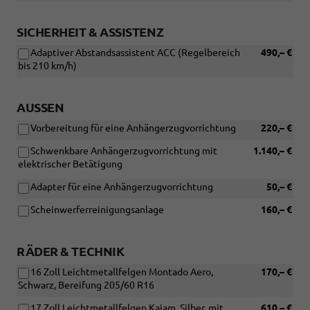
in
[PIK]
Verbindung
Simply
mit:
Clever
SICHERHEIT & ASSISTENZ
[WIT]
Plus
Adaptiver Abstandsassistent ACC (Regelbereich
490,– €
Navigations
Paket)
bis 210 km/h)
Paket
und
[WQ3]
AUSSEN
Design
Selection
Vorbereitung für eine Anhängerzugvorrichtung
220,– €
Lodge
oder
Schwenkbare Anhängerzugvorrichtung mit
1.140,– €
[WQ4]
elektrischer Betätigung
Design
Selection
Adapter für eine Anhängerzugvorrichtung
50,– €
Dynamic
Scheinwerferreinigungsanlage
160,– €
oder
[WQ7]
Design
RÄDER & TECHNIK
Selection
Suite)
16 Zoll Leichtmetallfelgen Montado Aero,
170,– €
Schwarz, Bereifung 205/60 R16
17 Zoll Leichtmetallfelgen Kajam, Silber, mit
610,– €