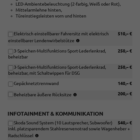
LED-Ambientebeleuchtung (2-farbig, Weiß oder Rot),
Mittelarmlehne hinten,
Türeinstiegsleisten vorn und hinten
Elektrisch einstellbarer Fahrersitz mit elektrisch
510,– €
(Nur
einstellbarer Lendenwirbelstütze
in
3-Speichen-Multifunktions-Sport-Lederlenkrad,
250,– €
Verbindung
beheizbar
mit:
[WQ3]
3-Speichen-Multifunktions-Sport-Lederlenkrad,
250,– €
Design
beheizbar, mit Schaltwippen für DSG
Selection
Lodge
Gepäcknetztrennwand
140,– €
oder
[WQ4]
(Nicht
200,– €
Beheizbare äußere Rücksitze
Design
in
Selection
Verbindung
Dynamic)
mit
INFOTAINMENT & KOMMUNIKATION
(Nicht
[PMA]
Skoda Sound System (10 Lautsprecher, Subwoofer)
in
540,– €
Winter
inkl. platzsparendem Stahlreservenotrad sowie Wagenheber +
Verbindung
Premium
(Nur
mit:
Paket)
Radschlüssel