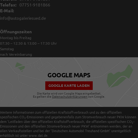
Telefax:
07751-9181866
E-Mail:
info@autogaleriesued.de
Öffnungszeiten
Montag bis Freitag
07:30 – 12:30 & 13:00 – 17:30
Uhr
Samstag
nach Vereinbarung
GOOGLE MAPS
GOOGLE KARTE LADEN
Die Karte wird von Google Maps eingebettet.
Es gelten die
Datenschutzerklärungen
von Google.
Weitere Informationen zum offiziellen Kraftstoffverbrauch und zu den offiziellen
spezifischen CO
-Emissionen und gegebenenfalls zum Stromverbrauch neuer PKW können
2
dem 'Leitfaden über den offiziellen Kraftstoffverbrauch, die offiziellen spezifischen CO
-
2
Emissionen und den offiziellen Stromverbrauch neuer PKW' entnommen werden, der an
allen Verkaufsstellen und bei der 'Deutschen Automobil Treuhand GmbH' unentgeltlich
erhältlich ist unter www.dat.de.