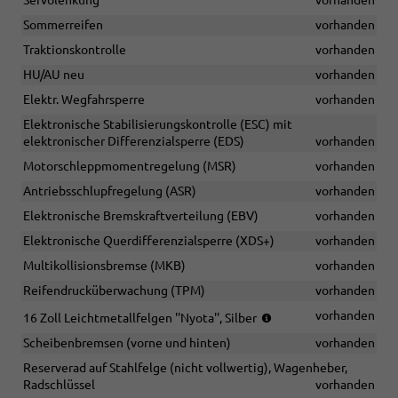
Servolenkung
vorhanden
Sommerreifen
vorhanden
Traktionskontrolle
vorhanden
HU/AU neu
vorhanden
Elektr. Wegfahrsperre
vorhanden
Elektronische Stabilisierungskontrolle (ESC) mit
elektronischer Differenzialsperre (EDS)
vorhanden
Motorschleppmomentregelung (MSR)
vorhanden
Antriebsschlupfregelung (ASR)
vorhanden
Elektronische Bremskraftverteilung (EBV)
vorhanden
Elektronische Querdifferenzialsperre (XDS+)
vorhanden
Multikollisionsbremse (MKB)
vorhanden
Reifendrucküberwachung (TPM)
vorhanden
(Bereifung
vorhanden
16 Zoll Leichtmetallfelgen ''Nyota'', Silber
205/60
Scheibenbremsen (vorne und hinten)
vorhanden
R16)
Reserverad auf Stahlfelge (nicht vollwertig), Wagenheber,
Radschlüssel
vorhanden