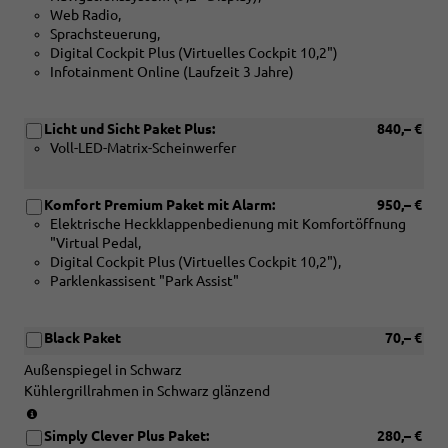
Web Radio,
in
Sprachsteuerung,
Verbindung
Digital Cockpit Plus (Virtuelles Cockpit 10,2")
mit
Infotainment Online (Laufzeit 3 Jahre)
[P08]
16
Zoll
Licht und Sicht Paket Plus:
840,– €
Leichtmetallfelgen
Voll-LED-Matrix-Scheinwerfer
Montado
Aero
oder
Komfort Premium Paket mit Alarm:
950,– €
[PJR]
Elektrische Heckklappenbedienung mit Komfortöffnung
17
"Virtual Pedal,
Zoll
Digital Cockpit Plus (Virtuelles Cockpit 10,2"),
Leichtmetallfelgen
Parklenkassisent "Park Assist"
Propus
Aero)
Black Paket
70,– €
Außenspiegel in Schwarz
Kühlergrillrahmen in Schwarz glänzend
(nur
in
Simply Clever Plus Paket:
280,– €