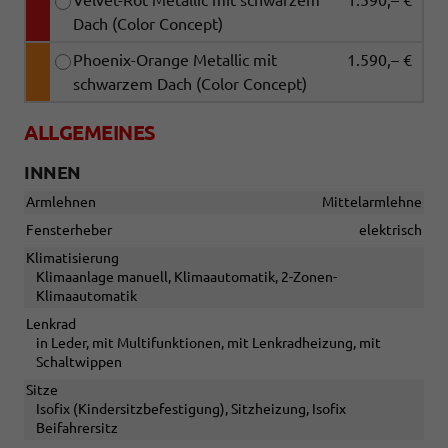
Velvet-Rot Metallic mit schwarzem
1.590,– €
Dach (Color Concept)
Phoenix-Orange Metallic mit
1.590,– €
schwarzem Dach (Color Concept)
ALLGEMEINES
INNEN
Armlehnen
Mittelarmlehne
Fensterheber
elektrisch
Klimatisierung
Klimaanlage manuell, Klimaautomatik, 2-Zonen-
Klimaautomatik
Lenkrad
in Leder, mit Multifunktionen, mit Lenkradheizung, mit
Schaltwippen
Sitze
Isofix (Kindersitzbefestigung), Sitzheizung, Isofix
Beifahrersitz