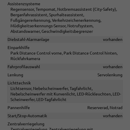
Assistenzsysteme
Regensensor, Tempomat, Notbremsassistent (City-Safety),
Berganfahrassistent, Spurhalteassistent,
Fußgängererkennung, Verkehrzeichenerkennung,
Müdigkeitserkennungs-Sensor, Notrufsystem,
Abstandswarner, Geschwindigkeitsbegrenzer
Diebstahl-Alarmanlage
vorhanden
Einparkhilfe
Park Distance Control vorne, Park Distance Control hinten,
Rückfahrkamera
Fahrprofilauswahl
vorhanden
Lenkung
Servolenkung
Lichttechnik
Lichtsensor, Nebelscheinwerfer, Tagfahrlicht,
Nebelscheinwerfer mit Kurvenlicht, LED-Rückleuchten, LED-
Scheinwerfer, LED-Tagfahrlicht
Pannenhilfe
Reserverad, Notrad
Start/Stop-Automatik
vorhanden
Zentralverriegelung
Zentralverriegelung, Zentralverriegelung mit