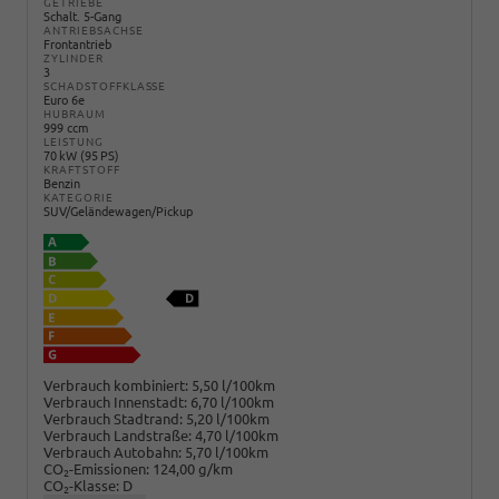
GETRIEBE
Schalt. 5-Gang
ANTRIEBSACHSE
Frontantrieb
ZYLINDER
3
SCHADSTOFFKLASSE
Euro 6e
HUBRAUM
999 ccm
LEISTUNG
70 kW (95 PS)
KRAFTSTOFF
Benzin
KATEGORIE
SUV/Geländewagen/Pickup
Verbrauch kombiniert:
5,50 l/100km
Verbrauch Innenstadt:
6,70 l/100km
Verbrauch Stadtrand:
5,20 l/100km
Verbrauch Landstraße:
4,70 l/100km
Verbrauch Autobahn:
5,70 l/100km
CO
-Emissionen:
124,00 g/km
2
CO
-Klasse:
D
2